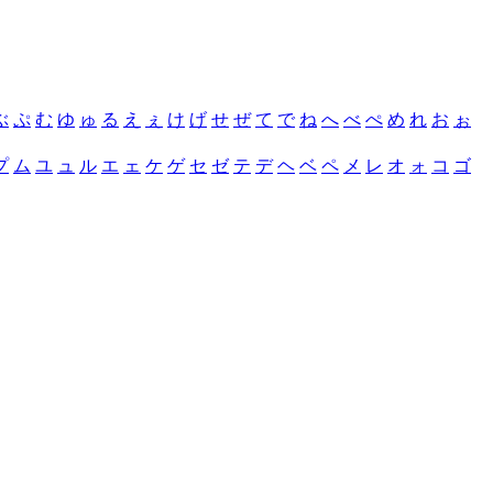
ぶ
ぷ
む
ゆ
ゅ
る
え
ぇ
け
げ
せ
ぜ
て
で
ね
へ
べ
ぺ
め
れ
お
ぉ
プ
ム
ユ
ュ
ル
エ
ェ
ケ
ゲ
セ
ゼ
テ
デ
ヘ
ベ
ペ
メ
レ
オ
ォ
コ
ゴ