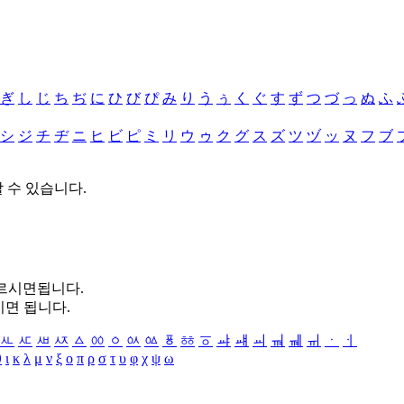
ぎ
し
じ
ち
ぢ
に
ひ
び
ぴ
み
り
う
ぅ
く
ぐ
す
ず
つ
づ
っ
ぬ
ふ
シ
ジ
チ
ヂ
ニ
ヒ
ビ
ピ
ミ
リ
ウ
ゥ
ク
グ
ス
ズ
ツ
ヅ
ッ
ヌ
フ
ブ
할 수 있습니다.
누르시면됩니다.
시면 됩니다.
ㅻ
ㅼ
ㅽ
ㅾ
ㅿ
ㆀ
ㆁ
ㆂ
ㆃ
ㆄ
ㆅ
ㆆ
ㆇ
ㆈ
ㆉ
ㆊ
ㆋ
ㆌ
ㆍ
ㆎ
θ
ι
κ
λ
μ
ν
ξ
ο
π
ρ
σ
τ
υ
φ
χ
ψ
ω