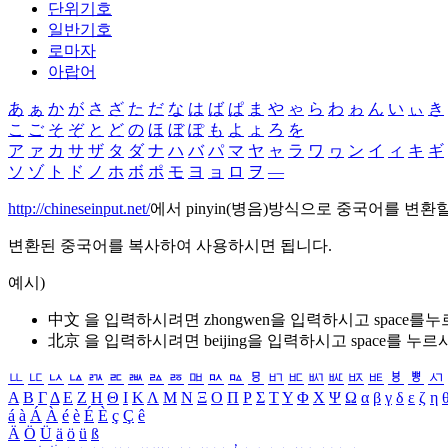
단위기호
일반기호
로마자
아랍어
あ
ぁ
か
が
さ
ざ
た
だ
な
は
ば
ぱ
ま
や
ゃ
ら
わ
ゎ
ん
い
ぃ
き
こ
ご
そ
ぞ
と
ど
の
ほ
ぼ
ぽ
も
よ
ょ
ろ
を
ア
ァ
カ
サ
ザ
タ
ダ
ナ
ハ
バ
パ
マ
ヤ
ャ
ラ
ワ
ヮ
ン
イ
ィ
キ
ギ
ソ
ゾ
ト
ド
ノ
ホ
ボ
ポ
モ
ヨ
ョ
ロ
ヲ
―
http://chineseinput.net/
에서 pinyin(병음)방식으로 중국어를 변환
변환된 중국어를 복사하여 사용하시면 됩니다.
예시)
中文 을 입력하시려면
zhongwen
을 입력하시고 space를
北京 을 입력하시려면
beijing
을 입력하시고 space를 누르
ㅥ
ㅦ
ㅧ
ㅨ
ㅩ
ㅪ
ㅫ
ㅬ
ㅭ
ㅮ
ㅯ
ㅰ
ㅱ
ㅲ
ㅳ
ㅴ
ㅵ
ㅶ
ㅷ
ㅸ
ㅹ
ㅺ
Α
Β
Γ
Δ
Ε
Ζ
Η
Θ
Ι
Κ
Λ
Μ
Ν
Ξ
Ο
Π
Ρ
Σ
Τ
Υ
Φ
Χ
Ψ
Ω
α
β
γ
δ
ε
ζ
η
á
à
Á
À
é
è
É
È
ç
Ç
ê
Ä
Ö
Ü
ä
ö
ü
ß