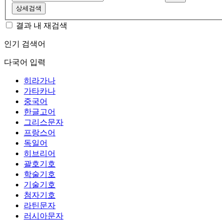
상세검색
결과 내 재검색
인기 검색어
다국어 입력
히라가나
가타카나
중국어
한글고어
그리스문자
프랑스어
독일어
히브리어
괄호기호
학술기호
기술기호
첨자기호
라틴문자
러시아문자