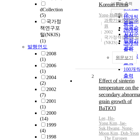
순
Korean Firms
10개씩 출력
내림차
인기도
dCollection
순
조회
(5)
Yong-Ho
,
Bae
10개씩
과학기술정책연구
연도순
국가정
출력
원
제목순
책연구포
20개씩
2002
저자순
털(NKIS)
출력
국가정책연구포털
(1)
발행기
(NKIS)
30개씩
발행연도
관순
출력
2008
50개씩
원문보기
(1)
출력
2006
100개
(1)
출력
2
2004
Effect of sinterin
(2)
temperature on the
2002
secondary abnorma
(7)
grain growth of
2001
(1)
BaTiO3
2000
(14)
Lee,
,
Ho-
Yong
,
Kim,
,
Jae-
1999
Suk
,
Hwang,
,
Nong-
(4)
Moon
,
Kim,
,
Doh-Yeon
1998
The Europen