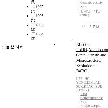
(5)
Ceramic Society
1997
2000
(2)
한국연구재단
(NRF)
1996
(5)
1995
원문보기
(3)
1994
(3)
3
Effect of
오늘 본 자료
PbTiO₃Addition on
Grain Growth and
Microstructural
Evolution of
BaTiO₃
LEE,
,
HO-
YONG
,
KIM
,
JAE-
SUK
,
KANG,
,
SUK-
JOONG.L
IOM
Communications
2000
한국연구재단