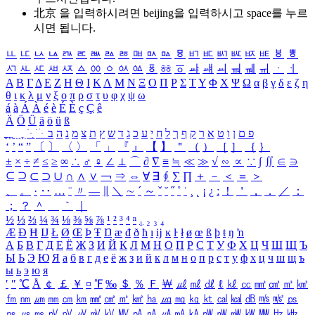
北京 을 입력하시려면
beijing
을 입력하시고 space를 누르
시면 됩니다.
ㅥ
ㅦ
ㅧ
ㅨ
ㅩ
ㅪ
ㅫ
ㅬ
ㅭ
ㅮ
ㅯ
ㅰ
ㅱ
ㅲ
ㅳ
ㅴ
ㅵ
ㅶ
ㅷ
ㅸ
ㅹ
ㅺ
ㅻ
ㅼ
ㅽ
ㅾ
ㅿ
ㆀ
ㆁ
ㆂ
ㆃ
ㆄ
ㆅ
ㆆ
ㆇ
ㆈ
ㆉ
ㆊ
ㆋ
ㆌ
ㆍ
ㆎ
Α
Β
Γ
Δ
Ε
Ζ
Η
Θ
Ι
Κ
Λ
Μ
Ν
Ξ
Ο
Π
Ρ
Σ
Τ
Υ
Φ
Χ
Ψ
Ω
α
β
γ
δ
ε
ζ
η
θ
ι
κ
λ
μ
ν
ξ
ο
π
ρ
σ
τ
υ
φ
χ
ψ
ω
á
à
Á
À
é
è
É
È
ç
Ç
ê
Ä
Ö
Ü
ä
ö
ü
ß
ְ
ֳ
ֲ
ֱ
ָ
ַ
ֵ
ֶ
ִ
ֹ
ּ
ֻ
ׂ
ׁ
ּ
ב
ה
נ
מ
צ
ת
ץ
ש
ד
ג
כ
ע
י
ח
ל
ך
ף
ק
ר
א
ט
ו
ן
ם
פ
‘
’
“
”
〔
〕
〈
〉
「
」
『
』
【
】
＂
（
）
［
］
｛
｝
±
×
÷
≠
≤
≥
∞
∴
♂
♀
∠
⊥
⌒
∂
∇
≡
≒
≪
≫
√
∽
∝
∵
∫
∬
∈
∋
⊆
⊇
⊂
⊃
∪
∩
∧
∨
￢
⇒
⇔
∀
∃
∮
∑
∏
＋
－
＜
＝
＞
、
。
·
‥
…
¨
〃
―
∥
＼
∼
´
～
ˇ
˘
˝
˚
˙
¸
˛
¡
¿
ː
！
＇
，
．
／
：
；
？
＾
＿
｀
｜
½
⅓
⅔
¼
¾
⅛
⅜
⅝
⅞
¹
²
³
⁴
ⁿ
₁
₂
₃
₄
Æ
Ð
Ħ
Ĳ
Ł
Ø
Œ
Þ
Ŧ
Ŋ
æ
đ
ð
ħ
ı
ĳ
ĸ
ŀ
ł
ø
œ
ß
þ
ŧ
ŋ
ŉ
А
Б
В
Г
Д
Е
Ё
Ж
З
И
Й
К
Л
М
Н
О
П
Р
С
Т
У
Ф
Х
Ц
Ч
Ш
Щ
Ъ
Ы
Ь
Э
Ю
Я
а
б
в
г
д
е
ё
ж
з
и
й
к
л
м
н
о
п
р
с
т
у
ф
х
ц
ч
ш
щ
ъ
ы
ь
э
ю
я
′
″
℃
Å
￠
￡
￥
¤
℉
‰
＄
％
Ｆ
￦
㎕
㎖
㎗
ℓ
㎘
㏄
㎣
㎤
㎥
㎦
㎙
㎚
㎛
㎜
㎝
㎞
㎟
㎠
㎡
㎢
㏊
㎍
㎎
㎏
㏏
㎈
㎉
㏈
㎧
㎨
㎰
㎱
㎲
㎳
㎴
㎵
㎶
㎷
㎸
㎹
㎀
㎁
㎂
㎃
㎄
㎺
㎻
㎽
㎾
㎿
㎐
㎑