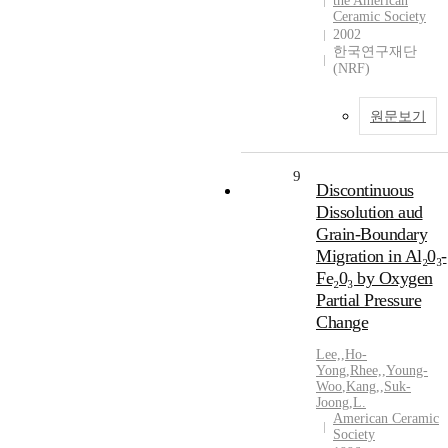
the American
Ceramic Society
2002
한국연구재단
(NRF)
원문보기
9
Discontinuous
Dissolution aud
Grain-Boundary
Migration in Al₂0₃-
Fe₂0₃ by Oxygen
Partial Pressure
Change
Lee,
,
Ho-
Yong
,
Rhee,
,
Young-
Woo
,
Kang,
,
Suk-
Joong
,
L.
American Ceramic
Society