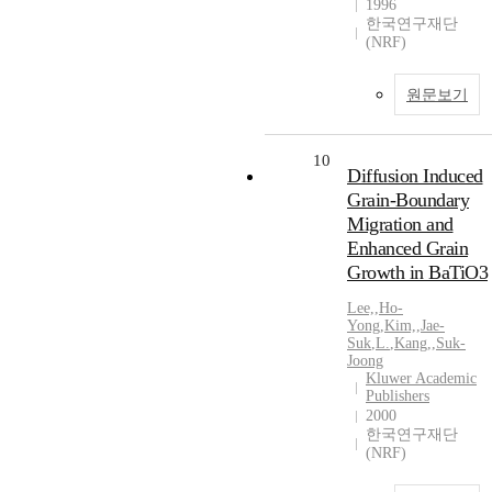
1996
한국연구재단
(NRF)
원문보기
10
Diffusion Induced
Grain-Boundary
Migration and
Enhanced Grain
Growth in BaTiO3
Lee,
,
Ho-
Yong
,
Kim,
,
Jae-
Suk
,
L.
,
Kang,
,
Suk-
Joong
Kluwer Academic
Publishers
2000
한국연구재단
(NRF)