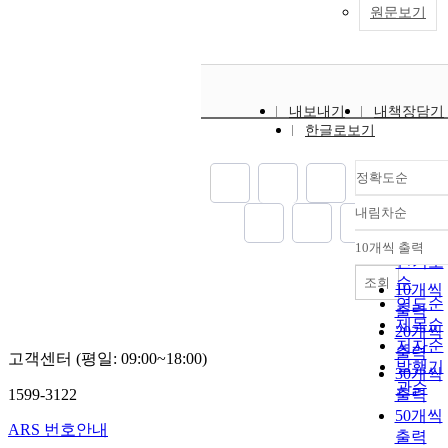
원문보기
내보내기
내책장담기
한글로보기
정확도순
내림차순
정확도
순
10개씩 출력
내림차
인기도
순
조회
10개씩
연도순
출력
제목순
20개씩
저자순
출력
고객센터 (평일: 09:00~18:00)
발행기
30개씩
관순
1599-3122
출력
50개씩
ARS 번호안내
출력