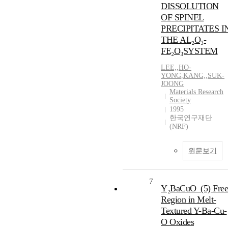
DISSOLUTION
OF SPINEL
PRECIPITATES I
THE AL₂O₃-
FE₂O₃SYSTEM
LEE,
,
HO-
YONG
,
KANG,
,
SUK-
JOONG
Materials Research
Society
1995
한국연구재단
(NRF)
원문보기
7
Y₂BaCuO_(5) Free
Region in Melt-
Textured Y-Ba-Cu-
O Oxides