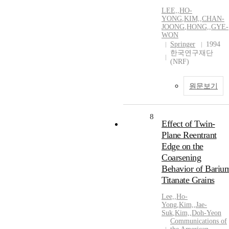
LEE,
,
HO-
YONG
,
KIM,
,
CHAN-
JOONG
,
HONG,
,
GYE-
WON
Springer
1994
한국연구재단
(NRF)
원문보기
8
Effect of Twin-
Plane Reentrant
Edge on the
Coarsening
Behavior of Bariu
Titanate Grains
Lee,
,
Ho-
Yong
,
Kim,
,
Jae-
Suk
,
Kim,
,
Doh-Yeon
Communications of