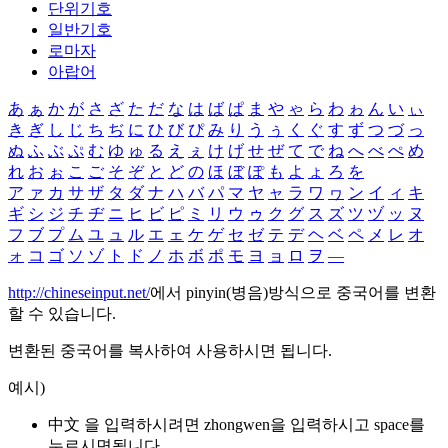
단위기호
일반기호
로마자
아랍어
あ
ぁ
か
が
さ
ざ
た
だ
な
は
ば
ぱ
ま
や
ゃ
ら
わ
ゎ
ん
い
ぃ
き
ぎ
し
じ
ち
ぢ
に
ひ
び
ぴ
み
り
う
ぅ
く
ぐ
す
ず
つ
づ
っ
ぬ
ふ
ぶ
ぷ
む
ゆ
ゅ
る
え
ぇ
け
げ
せ
ぜ
て
で
ね
へ
べ
ぺ
め
れ
お
ぉ
こ
ご
そ
ぞ
と
ど
の
ほ
ぼ
ぽ
も
よ
ょ
ろ
を
ア
ァ
カ
サ
ザ
タ
ダ
ナ
ハ
バ
パ
マ
ヤ
ャ
ラ
ワ
ヮ
ン
イ
ィ
キ
ギ
シ
ジ
チ
ヂ
ニ
ヒ
ビ
ピ
ミ
リ
ウ
ゥ
ク
グ
ス
ズ
ツ
ヅ
ッ
ヌ
フ
ブ
プ
ム
ユ
ュ
ル
エ
ェ
ケ
ゲ
セ
ゼ
テ
デ
ヘ
ベ
ペ
メ
レ
オ
ォ
コ
ゴ
ソ
ゾ
ト
ド
ノ
ホ
ボ
ポ
モ
ヨ
ョ
ロ
ヲ
―
http://chineseinput.net/
에서 pinyin(병음)방식으로 중국어를 변환
할 수 있습니다.
변환된 중국어를 복사하여 사용하시면 됩니다.
예시)
中文 을 입력하시려면
zhongwen
을 입력하시고 space를
누르시면됩니다.