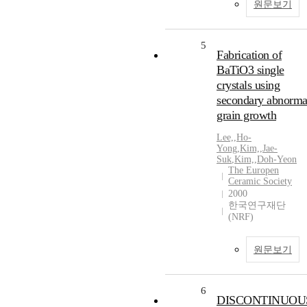
원문보기
5
Fabrication of
BaTiO3 single
crystals using
secondary abnorma
grain growth
Lee,
,
Ho-
Yong
,
Kim,
,
Jae-
Suk
,
Kim,
,
Doh-Yeon
The Europen
Ceramic Society
2000
한국연구재단
(NRF)
원문보기
6
DISCONTINUOU