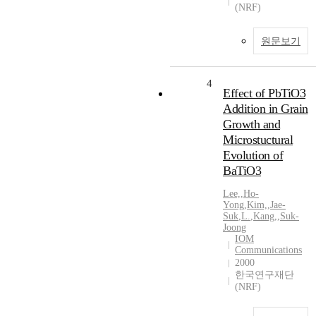
(NRF)
원문보기
4
Effect of PbTiO3
Addition in Grain
Growth and
Microstuctural
Evolution of
BaTiO3
Lee,
,
Ho-
Yong
,
Kim,
,
Jae-
Suk
,
L.
,
Kang,
,
Suk-
Joong
IOM
Communications
2000
한국연구재단
(NRF)