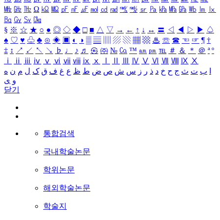
㎒
㎓
㎔
Ω
㏀
㏁
㎊
㎋
㎌
㏖
㏅
㎭
㎮
㎯
㏛
㎩
㎪
㎫
㎬
㏝
㏐
㏓
㏃
㏉
㏜
㏆
§
※
☆
★
○
●
◎
◇
◆
□
■
△
▽
→
←
↑
↓
↔
〓
◁
◀
▷
▶
♤
♠
♡
♥
♧
♣
⊙
◈
▣
◐
◑
▒
▤
▥
▨
▧
▦
▩
♨
☏
☎
☜
☞
¶
†
‡
↕
↗
↙
↖
↘
♭
♩
♪
♬
㉿
㈜
№
㏇
™
㏂
㏘
℡
＃
＆
＊
＠
ª
º
ⅰ
ⅱ
ⅲ
ⅳ
ⅴ
ⅵ
ⅶ
ⅷ
ⅸ
ⅹ
Ⅰ
Ⅱ
Ⅲ
Ⅳ
Ⅴ
Ⅵ
Ⅶ
Ⅷ
Ⅸ
Ⅹ
ا
ب
ت
ث
ج
ح
خ
د
ذ
ر
ز
س
ش
ص
ض
ط
ظ
ع
غ
ف
ق
ک
ل
م
ن
ه
و
ی
닫기
통합검색
국내학술논문
학위논문
해외학술논문
학술지