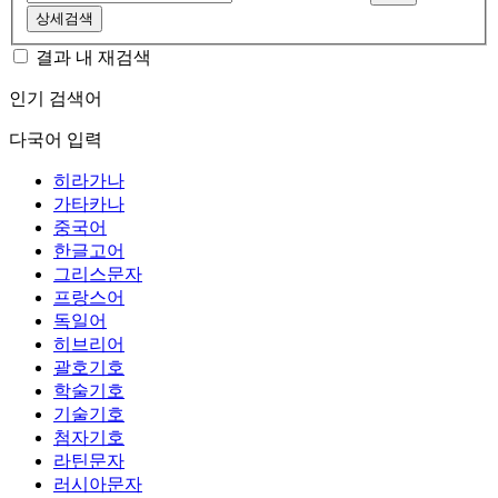
상세검색
결과 내 재검색
인기 검색어
다국어 입력
히라가나
가타카나
중국어
한글고어
그리스문자
프랑스어
독일어
히브리어
괄호기호
학술기호
기술기호
첨자기호
라틴문자
러시아문자