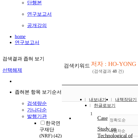
단행본
연구보고서
공개강의
home
연구보고서
검색결과 좁혀 보기
저자 : HO-YONG
검색키워드
선택해제
(검색결과
48
건)
좁혀본 항목 보기순서
내보내기
내책장담기
검색량순
한글로보기
가나다순
1
발행기관
Case
정확도순
한국연
Study on
구재단
내림차순
정확도
Technological of
(NRF)
(42)