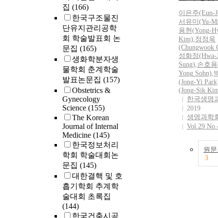
집
(166)
이은주(Eun
-
한국구조물진
서유미(Yu
-
Mi
단유지관리공학
용현(
Yong
-
H
회 학술발표회 논
Kim)
,
정정욱
(Chungwook 
문집
(165)
성화정(Hwa
-
생화학분자생
Sung)
,
손호용
물학회 춘계학술
Yong
Sohn)
,
발표논문집
(157)
(Jong
-
Yi Park
Obstetrics &
(Jong
-
Sik Ki
Gynecology
한국생명
Science
(155)
2019
The Korean
생명과학
Journal of Internal
Vol.29 No.
Medicine
(145)
한국정보처리
원문
학회 학술대회논
3
문집
(145)
대한결핵 및 호
흡기학회 추계학
술대회 초록집
(144)
한국건축시공