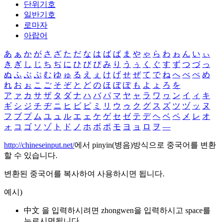
단위기호
일반기호
로마자
아랍어
あ
ぁ
か
が
さ
ざ
た
だ
な
は
ば
ぱ
ま
や
ゃ
ら
わ
ゎ
ん
い
ぃ
き
ぎ
し
じ
ち
ぢ
に
ひ
び
ぴ
み
り
う
ぅ
く
ぐ
す
ず
つ
づ
っ
ぬ
ふ
ぶ
ぷ
む
ゆ
ゅ
る
え
ぇ
け
げ
せ
ぜ
て
で
ね
へ
べ
ぺ
め
れ
お
ぉ
こ
ご
そ
ぞ
と
ど
の
ほ
ぼ
ぽ
も
よ
ょ
ろ
を
ア
ァ
カ
サ
ザ
タ
ダ
ナ
ハ
バ
パ
マ
ヤ
ャ
ラ
ワ
ヮ
ン
イ
ィ
キ
ギ
シ
ジ
チ
ヂ
ニ
ヒ
ビ
ピ
ミ
リ
ウ
ゥ
ク
グ
ス
ズ
ツ
ヅ
ッ
ヌ
フ
ブ
プ
ム
ユ
ュ
ル
エ
ェ
ケ
ゲ
セ
ゼ
テ
デ
ヘ
ベ
ペ
メ
レ
オ
ォ
コ
ゴ
ソ
ゾ
ト
ド
ノ
ホ
ボ
ポ
モ
ヨ
ョ
ロ
ヲ
―
http://chineseinput.net/
에서 pinyin(병음)방식으로 중국어를 변환
할 수 있습니다.
변환된 중국어를 복사하여 사용하시면 됩니다.
예시)
中文 을 입력하시려면
zhongwen
을 입력하시고 space를
누르시면됩니다.