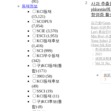
(91)
2
사과 추출
등재정보
phloreti
KCI등재
항염증 활
(15,121)
SCOPUS
김근호(Geun
(7,054)
Kim)
,
이은주(
SCIE
(3,570)
Lee)
,
류승민(S
ESCI
(1,953)
Min Ryu)
,
손
KCI등재후보
Yong
Sohn)
,
(Jong
-
Sik Ki
(1,416)
한국생명
SCI
(999)
2021
KCI우수등재
생명과학
(342)
Vol.31 No.
구)KCI등재(통
합)
(171)
원문
3903
(58)
3
KCI등재후보
(49)
SSCI
(19)
KCI등재
(11)
구)KCI후보(통
합)
(8)