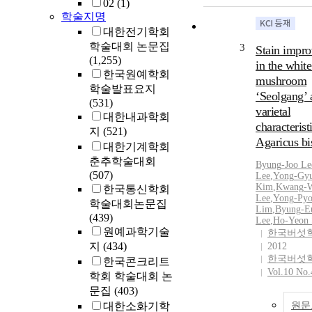
02
(1)
학술지명
대한전기학회
학술대회 논문집
3
Stain impr
(1,255)
in the white
한국원예학회
mushroom
학술발표요지
‘Seolgang’ 
(531)
varietal
대한내과학회
characterist
지
(521)
Agaricus bi
대한기계학회
춘추학술대회
Byung
-
Joo Le
(507)
Lee
,
Yong
-
Gy
Kim
,
Kwang
-
한국통신학회
Lee
,
Yong
-
Py
학술대회논문집
Lim
,
Byung
-
E
(439)
Lee
,
Ho
-
Yeon
원예과학기술
한국버섯
지
(434)
2012
한국버섯
한국콘크리트
Vol.10 No.
학회 학술대회 논
문집
(403)
대한소화기학
원문