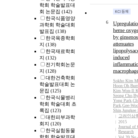
학회 학술발표대
회 논문집
(142)
한국식품영양
6
Upregulatio
과학회 학술대회
heme oxyge
발표집
(138)
by ginseno
한국육종학회
attenuates
지
(138)
lipopolysac
한국재료학회
induced
지
(132)
inflammatio
전기학회논문
macrophage
지
(128)
대한건축학회
Sokho Kim
,
M
학술발표대회 논
Hoon Oh
,
Bu
문집
(125)
Kim
,
Won
-
Il 
Seong Cho
,
By
한국식물병리
Yong
Park
,
Ch
학회 학술대회 초
Park
,
Gee
-
Wo
록집
(123)
Shin
,
Jungkee
고려인삼
대한피부과학
2015
회지
(120)
Journal of
한국실험동물
Research
학회 학술발표대
Vol.39 No.