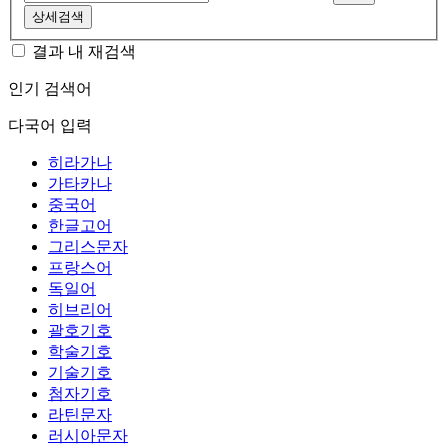
상세검색
결과 내 재검색
인기 검색어
다국어 입력
히라가나
가타카나
중국어
한글고어
그리스문자
프랑스어
독일어
히브리어
괄호기호
학술기호
기술기호
첨자기호
라틴문자
러시아문자