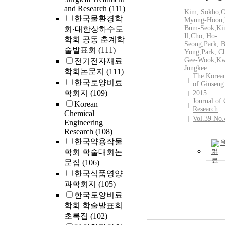
and Research
(111)
Kim, Sokho
,
O
한국물환경학
Myung
-
Hoon
,
Bum
-
Seok
,
Ki
회·대한상하수도
Il
,
Cho,
Ho
-
학회 공동 춘계학
Seong
,
Park, 
술발표회
(111)
Yong
,
Park, C
Gee
-
Wook
,
Kw
전기전자재료
Jungkee
학회논문지
(111)
The Korean
한국토양비료
of Ginseng
학회지
(109)
2015
Journal of
Korean
Research
Chemical
Vol.39 No.
Engineering
Research
(108)
한국약용작물
학회 학술대회논
기
문집
(106)
한국식품영양
과학회지
(105)
한국토양비료
학회 학술발표회
초록집
(102)