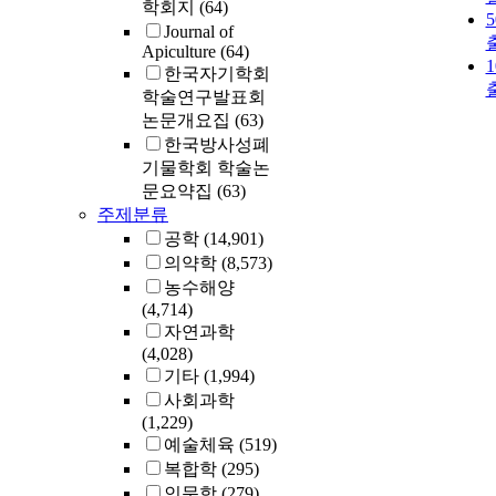
학회지
(64)
Journal of
Apiculture
(64)
한국자기학회
학술연구발표회
논문개요집
(63)
한국방사성폐
기물학회 학술논
문요약집
(63)
주제분류
공학
(14,901)
의약학
(8,573)
농수해양
(4,714)
자연과학
(4,028)
기타
(1,994)
사회과학
(1,229)
예술체육
(519)
복합학
(295)
인문학
(279)