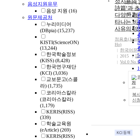
1
정지용의 
10개씩 
음성지원유무
詩篇’과 
음성 지원
(16)
조회
다양한 형
원문제공처
타나는 비
누리미디어
사유의 양
(DBpia)
(15,237)
정용호(Jeong
KISTI(ScienceON)
Ho
)
(13,244)
한국어문
한국학술정보
2015
語
(KISS)
(8,428)
Vol.0 No.1
한국연구재단
(KCI)
(3,036)
교보문고(스콜
기
라)
(1,735)
코리아스칼라
복사
(코리아스칼라)
신
(1,179)
KERIS(RISS)
(339)
학술교육원
(eArticle)
(269)
KERIS(RISS)