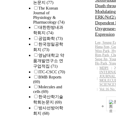
Stress-Indu
논문지
(77)
Death thro
The Korean
Modulating
Journal of
ERK/Nrf2/
Physiology &
Pharmacology
(74)
Dependent
대한한방내과
Oxygenase
학회지
(74)
Expression
공업화학
(73)
Lee, Seung E
한국정밀공학
Hana
,
Son, Gu
회지
(73)
Woo
,
Park, Hy
영남대학교 약
Rim
,
Park, Ch
Seog
,
Jin, You
품개발연구소 연
Ho
,
Park,
Yon
구업적집
(71)
MDPI
2
ITC-CSCC
(70)
INTERNA
JOURNAL
BMB Reports
MOLECU
(69)
SCIENCE
Molecules and
Vol.16 No.
cells
(69)
한국산학기술
학회논문지
(69)
기
방사선방어학
회지
(68)