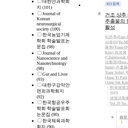
대한안과학회
지
(101)
Journal of
8
건조 상추
Korean
추출물의 
neurosurgical
활성
society
(100)
한국농업기계
이은주(Eun
-
학회 학술발표논
서유미(Yu
-
Mi
문집
(98)
용현(
Yong
-
H
Kim)
,
정정욱
Journal of
(Chungwook 
Nanoscience and
성화정(Hwa
-
Nanotechnology
Sung)
,
손호용
(98)
Yong
Sohn)
,
Gut and Liver
(Jong
-
Yi Park
(93)
(Jong
-
Sik Ki
대한구강악안
한국생명
면외과학회지
2019
(92)
생명과학
한국항공우주
Vol.29 No.
학회 학술발표회
논문집
(90)
원문
한국체육과학
3
회지
(90)