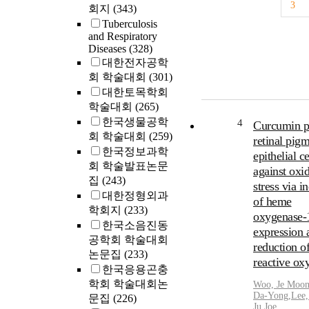
3
회지
(343)
Tuberculosis
and Respiratory
Diseases
(328)
대한전자공학
회 학술대회
(301)
대한토목학회
학술대회
(265)
한국생물공학
4
Curcumin p
회 학술대회
(259)
retinal pig
한국정보과학
epithelial ce
회 학술발표논문
against oxid
집
(243)
stress via i
대한정형외과
of heme
학회지
(233)
oxygenase-
한국소음진동
expression 
공학회 학술대회
reduction o
논문집
(233)
reactive ox
한국응용곤충
학회 학술대회논
Woo, Je Moo
Da
-
Yong
,
Lee,
문집
(226)
Ju
,
Joe,