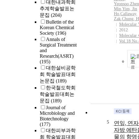
대한내과학회
Yeonsoo
,
Zhen
추계학술발표논
Min
,
Yim, Jin
Ho
,
Callaway,
문집
(204)
Zak
,
Chung, H
Bulletin of the
Molecular 
Korean Chemical
2012
Society
(196)
Molecular 
Annals of
Vol.18 No.
Surgical Treatment
and
Research(ASRT)
(195)
기
대한설비공학
회 학술발표대회
논문집
(189)
한국철도학회
학술발표대회논
문집
(189)
Journal of
Microbiology and
Biotechnology
5
연잎, 연자
(177)
자방 에탄
대한피부과학
물의 항염
회 학술발표대회