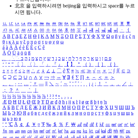
北京 을 입력하시려면
beijing
을 입력하시고 space를 누르
시면 됩니다.
ㅥ
ㅦ
ㅧ
ㅨ
ㅩ
ㅪ
ㅫ
ㅬ
ㅭ
ㅮ
ㅯ
ㅰ
ㅱ
ㅲ
ㅳ
ㅴ
ㅵ
ㅶ
ㅷ
ㅸ
ㅹ
ㅺ
ㅻ
ㅼ
ㅽ
ㅾ
ㅿ
ㆀ
ㆁ
ㆂ
ㆃ
ㆄ
ㆅ
ㆆ
ㆇ
ㆈ
ㆉ
ㆊ
ㆋ
ㆌ
ㆍ
ㆎ
Α
Β
Γ
Δ
Ε
Ζ
Η
Θ
Ι
Κ
Λ
Μ
Ν
Ξ
Ο
Π
Ρ
Σ
Τ
Υ
Φ
Χ
Ψ
Ω
α
β
γ
δ
ε
ζ
η
θ
ι
κ
λ
μ
ν
ξ
ο
π
ρ
σ
τ
υ
φ
χ
ψ
ω
á
à
Á
À
é
è
É
È
ç
Ç
ê
Ä
Ö
Ü
ä
ö
ü
ß
ְ
ֳ
ֲ
ֱ
ָ
ַ
ֵ
ֶ
ִ
ֹ
ּ
ֻ
ׂ
ׁ
ּ
ב
ה
נ
מ
צ
ת
ץ
ש
ד
ג
כ
ע
י
ח
ל
ך
ף
ק
ר
א
ט
ו
ן
ם
פ
‘
’
“
”
〔
〕
〈
〉
「
」
『
』
【
】
＂
（
）
［
］
｛
｝
±
×
÷
≠
≤
≥
∞
∴
♂
♀
∠
⊥
⌒
∂
∇
≡
≒
≪
≫
√
∽
∝
∵
∫
∬
∈
∋
⊆
⊇
⊂
⊃
∪
∩
∧
∨
￢
⇒
⇔
∀
∃
∮
∑
∏
＋
－
＜
＝
＞
、
。
·
‥
…
¨
〃
―
∥
＼
∼
´
～
ˇ
˘
˝
˚
˙
¸
˛
¡
¿
ː
！
＇
，
．
／
：
；
？
＾
＿
｀
｜
½
⅓
⅔
¼
¾
⅛
⅜
⅝
⅞
¹
²
³
⁴
ⁿ
₁
₂
₃
₄
Æ
Ð
Ħ
Ĳ
Ł
Ø
Œ
Þ
Ŧ
Ŋ
æ
đ
ð
ħ
ı
ĳ
ĸ
ŀ
ł
ø
œ
ß
þ
ŧ
ŋ
ŉ
А
Б
В
Г
Д
Е
Ё
Ж
З
И
Й
К
Л
М
Н
О
П
Р
С
Т
У
Ф
Х
Ц
Ч
Ш
Щ
Ъ
Ы
Ь
Э
Ю
Я
а
б
в
г
д
е
ё
ж
з
и
й
к
л
м
н
о
п
р
с
т
у
ф
х
ц
ч
ш
щ
ъ
ы
ь
э
ю
я
′
″
℃
Å
￠
￡
￥
¤
℉
‰
＄
％
Ｆ
￦
㎕
㎖
㎗
ℓ
㎘
㏄
㎣
㎤
㎥
㎦
㎙
㎚
㎛
㎜
㎝
㎞
㎟
㎠
㎡
㎢
㏊
㎍
㎎
㎏
㏏
㎈
㎉
㏈
㎧
㎨
㎰
㎱
㎲
㎳
㎴
㎵
㎶
㎷
㎸
㎹
㎀
㎁
㎂
㎃
㎄
㎺
㎻
㎽
㎾
㎿
㎐
㎑