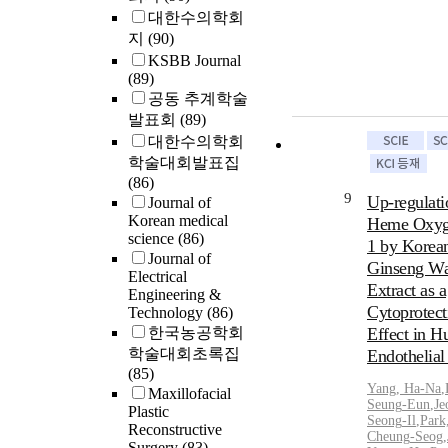
대한수의학회
지
(90)
KSBB Journal
(89)
공동 추계학술
발표회
(89)
대한수의학회
학술대회발표집
(86)
9
Up-regulati
Journal of
Korean medical
Heme Oxyg
science
(86)
1 by Korea
Journal of
Ginseng Wa
Electrical
Extract as a
Engineering &
Cytoprotect
Technology
(86)
한국농공학회
Effect in 
학술대회초록집
Endothelial
(85)
Yang, Ha
-
Na
,
Maxillofacial
Seung
-
Eun
,
Je
Plastic
Seong
-
Il
,
Park
Reconstructive
Cheung
-
Seog
,
Surgery
(83)