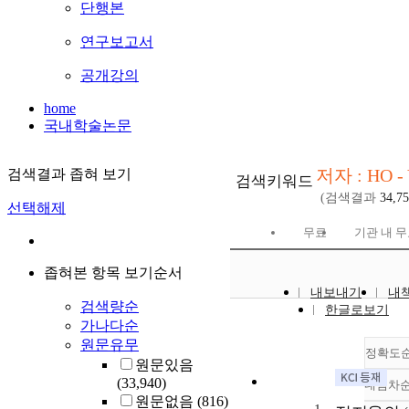
단행본
연구보고서
공개강의
home
국내학술논문
저자 : HO -
검색결과 좁혀 보기
검색키워드
(검색결과
34,7
선택해제
무료
기관 내 
좁혀본 항목 보기순서
내보내기
내
검색량순
한글로보기
가나다순
원문유무
정확도
원문있음
(33,940)
내림차
원문없음
(816)