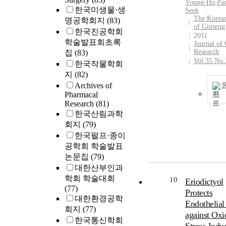
Young
-
Ho
,
Pa
한국미생물·생
Seek
The Korean
명공학회지
(83)
of Ginseng
한국진공학회
2011
학술발표회초록
Journal of
Research
집
(83)
Vol.35 No.
한국작물학회
지
(82)
Archives of
Pharmacal
기
Research
(81)
한국산림과학
회지
(79)
한국펄프·종이
공학회 학술발표
논문집
(79)
대한산부인과
학회 학술대회
10
Eriodictyol
(77)
Protects
대한환경공학
Endothelial
회지
(77)
against Oxi
한국통신학회