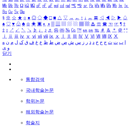
㎒
㎓
㎔
Ω
㏀
㏁
㎊
㎋
㎌
㏖
㏅
㎭
㎮
㎯
㏛
㎩
㎪
㎫
㎬
㏝
㏐
㏓
㏃
㏉
㏜
㏆
§
※
☆
★
○
●
◎
◇
◆
□
■
△
▽
→
←
↑
↓
↔
〓
◁
◀
▷
▶
♤
♠
♡
♥
♧
♣
⊙
◈
▣
◐
◑
▒
▤
▥
▨
▧
▦
▩
♨
☏
☎
☜
☞
¶
†
‡
↕
↗
↙
↖
↘
♭
♩
♪
♬
㉿
㈜
№
㏇
™
㏂
㏘
℡
＃
＆
＊
＠
ª
º
ⅰ
ⅱ
ⅲ
ⅳ
ⅴ
ⅵ
ⅶ
ⅷ
ⅸ
ⅹ
Ⅰ
Ⅱ
Ⅲ
Ⅳ
Ⅴ
Ⅵ
Ⅶ
Ⅷ
Ⅸ
Ⅹ
ا
ب
ت
ث
ج
ح
خ
د
ذ
ر
ز
س
ش
ص
ض
ط
ظ
ع
غ
ف
ق
ک
ل
م
ن
ه
و
ی
닫기
통합검색
국내학술논문
학위논문
해외학술논문
학술지