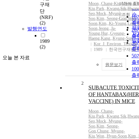
순
Moon,
,
Chang-Kiu
10개씩 출
,
Moon,
,
Ch
구재
내
인
Kiu
,
Park,
,
Kwang
,
Sik
,
Hwang
단
Seo
,
Mock,
,
Myung-
순
조회
10
(NRF)
Soo
,
Kim,
,
Seong-Gon
,
Won,
,
연
(2)
출
Soon
,
Kim,
,
Ki-Young
,
Lee,
,
Y
제
발행연도
Soon
,
Jeong,
,
Ja-
20
Young
,
Hur,
,
Gyeung-
저
출
Haeng
,
Kang,
,
Kyung-Sun
발
1989
30
Kor. J. Environ. Toxicol
(2)
관
출
1989
한국연구재단(N
50
오늘 본 자료
출
원문보기
10
출
2
SUBACUTE TOXICI
OF HANTABAX(HER
VACCINE) IN MICE
Moon,
,
Chang-
Kiu
,
Park,
,
Kwang
,
Sik
,
Hwang
Seo
,
Mock,
,
Myung-
Soo
,
Kim,
,
Seong-
Gon
,
Chung,
,
Myung-
Kiu
,
Won,
,
Hyun-Soon
,
Kim,
,