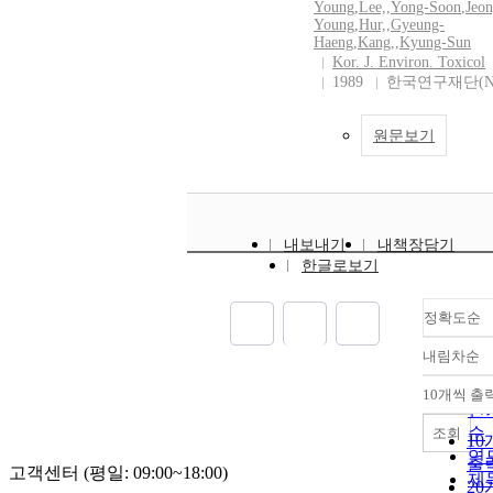
Young
,
Lee,
,
Yong-Soon
,
Jeon
Young
,
Hur,
,
Gyeung-
Haeng
,
Kang,
,
Kyung-Sun
Kor. J. Environ. Toxicol
1989
한국연구재단(N
원문보기
내보내기
내책장담기
한글로보기
정확도순
내림차순
정
순
10개씩 출
내
인
순
조회
10
연
출
고객센터 (평일: 09:00~18:00)
제
20