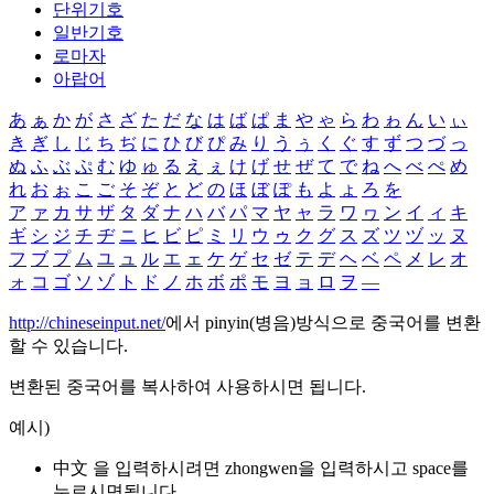
단위기호
일반기호
로마자
아랍어
あ
ぁ
か
が
さ
ざ
た
だ
な
は
ば
ぱ
ま
や
ゃ
ら
わ
ゎ
ん
い
ぃ
き
ぎ
し
じ
ち
ぢ
に
ひ
び
ぴ
み
り
う
ぅ
く
ぐ
す
ず
つ
づ
っ
ぬ
ふ
ぶ
ぷ
む
ゆ
ゅ
る
え
ぇ
け
げ
せ
ぜ
て
で
ね
へ
べ
ぺ
め
れ
お
ぉ
こ
ご
そ
ぞ
と
ど
の
ほ
ぼ
ぽ
も
よ
ょ
ろ
を
ア
ァ
カ
サ
ザ
タ
ダ
ナ
ハ
バ
パ
マ
ヤ
ャ
ラ
ワ
ヮ
ン
イ
ィ
キ
ギ
シ
ジ
チ
ヂ
ニ
ヒ
ビ
ピ
ミ
リ
ウ
ゥ
ク
グ
ス
ズ
ツ
ヅ
ッ
ヌ
フ
ブ
プ
ム
ユ
ュ
ル
エ
ェ
ケ
ゲ
セ
ゼ
テ
デ
ヘ
ベ
ペ
メ
レ
オ
ォ
コ
ゴ
ソ
ゾ
ト
ド
ノ
ホ
ボ
ポ
モ
ヨ
ョ
ロ
ヲ
―
http://chineseinput.net/
에서 pinyin(병음)방식으로 중국어를 변환
할 수 있습니다.
변환된 중국어를 복사하여 사용하시면 됩니다.
예시)
中文 을 입력하시려면
zhongwen
을 입력하시고 space를
누르시면됩니다.