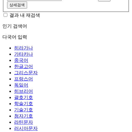
상세검색
결과 내 재검색
인기 검색어
다국어 입력
히라가나
가타카나
중국어
한글고어
그리스문자
프랑스어
독일어
히브리어
괄호기호
학술기호
기술기호
첨자기호
라틴문자
러시아문자