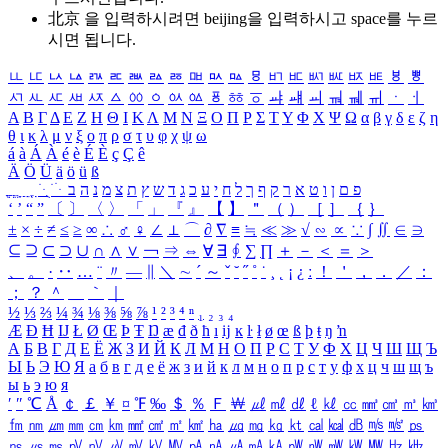
北京 을 입력하시려면
beijing
을 입력하시고 space를 누르
시면 됩니다.
ㅥ
ㅦ
ㅧ
ㅨ
ㅩ
ㅪ
ㅫ
ㅬ
ㅭ
ㅮ
ㅯ
ㅰ
ㅱ
ㅲ
ㅳ
ㅴ
ㅵ
ㅶ
ㅷ
ㅸ
ㅹ
ㅺ
ㅻ
ㅼ
ㅽ
ㅾ
ㅿ
ㆀ
ㆁ
ㆂ
ㆃ
ㆄ
ㆅ
ㆆ
ㆇ
ㆈ
ㆉ
ㆊ
ㆋ
ㆌ
ㆍ
ㆎ
Α
Β
Γ
Δ
Ε
Ζ
Η
Θ
Ι
Κ
Λ
Μ
Ν
Ξ
Ο
Π
Ρ
Σ
Τ
Υ
Φ
Χ
Ψ
Ω
α
β
γ
δ
ε
ζ
η
θ
ι
κ
λ
μ
ν
ξ
ο
π
ρ
σ
τ
υ
φ
χ
ψ
ω
á
à
Á
À
é
è
É
È
ç
Ç
ê
Ä
Ö
Ü
ä
ö
ü
ß
ְ
ֳ
ֲ
ֱ
ָ
ַ
ֵ
ֶ
ִ
ֹ
ּ
ֻ
ׂ
ׁ
ּ
ב
ה
נ
מ
צ
ת
ץ
ש
ד
ג
כ
ע
י
ח
ל
ך
ף
ק
ר
א
ט
ו
ן
ם
פ
‘
’
“
”
〔
〕
〈
〉
「
」
『
』
【
】
＂
（
）
［
］
｛
｝
±
×
÷
≠
≤
≥
∞
∴
♂
♀
∠
⊥
⌒
∂
∇
≡
≒
≪
≫
√
∽
∝
∵
∫
∬
∈
∋
⊆
⊇
⊂
⊃
∪
∩
∧
∨
￢
⇒
⇔
∀
∃
∮
∑
∏
＋
－
＜
＝
＞
、
。
·
‥
…
¨
〃
―
∥
＼
∼
´
～
ˇ
˘
˝
˚
˙
¸
˛
¡
¿
ː
！
＇
，
．
／
：
；
？
＾
＿
｀
｜
½
⅓
⅔
¼
¾
⅛
⅜
⅝
⅞
¹
²
³
⁴
ⁿ
₁
₂
₃
₄
Æ
Ð
Ħ
Ĳ
Ł
Ø
Œ
Þ
Ŧ
Ŋ
æ
đ
ð
ħ
ı
ĳ
ĸ
ŀ
ł
ø
œ
ß
þ
ŧ
ŋ
ŉ
А
Б
В
Г
Д
Е
Ё
Ж
З
И
Й
К
Л
М
Н
О
П
Р
С
Т
У
Ф
Х
Ц
Ч
Ш
Щ
Ъ
Ы
Ь
Э
Ю
Я
а
б
в
г
д
е
ё
ж
з
и
й
к
л
м
н
о
п
р
с
т
у
ф
х
ц
ч
ш
щ
ъ
ы
ь
э
ю
я
′
″
℃
Å
￠
￡
￥
¤
℉
‰
＄
％
Ｆ
￦
㎕
㎖
㎗
ℓ
㎘
㏄
㎣
㎤
㎥
㎦
㎙
㎚
㎛
㎜
㎝
㎞
㎟
㎠
㎡
㎢
㏊
㎍
㎎
㎏
㏏
㎈
㎉
㏈
㎧
㎨
㎰
㎱
㎲
㎳
㎴
㎵
㎶
㎷
㎸
㎹
㎀
㎁
㎂
㎃
㎄
㎺
㎻
㎽
㎾
㎿
㎐
㎑