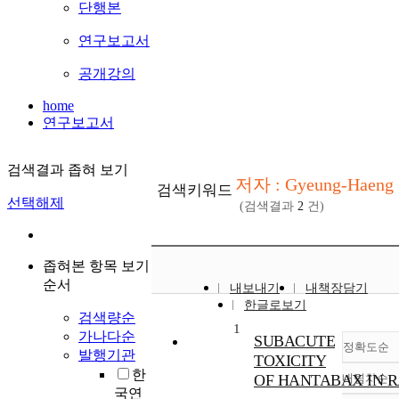
단행본
연구보고서
공개강의
home
연구보고서
검색결과 좁혀 보기
저자 : Gyeung-Haeng
검색키워드
선택해제
(검색결과
2
건)
좁혀본 항목 보기
순서
내보내기
내책장담기
한글로보기
검색량순
1
가나다순
SUBACUTE
정확도순
발행기관
TOXICITY
한
OF HANTABAX IN R
내림차순
정
국연