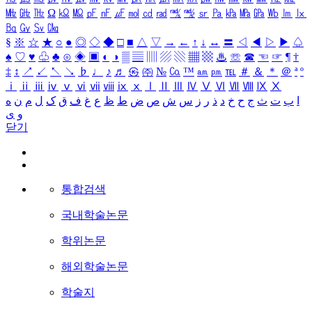
㎒
㎓
㎔
Ω
㏀
㏁
㎊
㎋
㎌
㏖
㏅
㎭
㎮
㎯
㏛
㎩
㎪
㎫
㎬
㏝
㏐
㏓
㏃
㏉
㏜
㏆
§
※
☆
★
○
●
◎
◇
◆
□
■
△
▽
→
←
↑
↓
↔
〓
◁
◀
▷
▶
♤
♠
♡
♥
♧
♣
⊙
◈
▣
◐
◑
▒
▤
▥
▨
▧
▦
▩
♨
☏
☎
☜
☞
¶
†
‡
↕
↗
↙
↖
↘
♭
♩
♪
♬
㉿
㈜
№
㏇
™
㏂
㏘
℡
＃
＆
＊
＠
ª
º
ⅰ
ⅱ
ⅲ
ⅳ
ⅴ
ⅵ
ⅶ
ⅷ
ⅸ
ⅹ
Ⅰ
Ⅱ
Ⅲ
Ⅳ
Ⅴ
Ⅵ
Ⅶ
Ⅷ
Ⅸ
Ⅹ
ا
ب
ت
ث
ج
ح
خ
د
ذ
ر
ز
س
ش
ص
ض
ط
ظ
ع
غ
ف
ق
ک
ل
م
ن
ه
و
ی
닫기
통합검색
국내학술논문
학위논문
해외학술논문
학술지