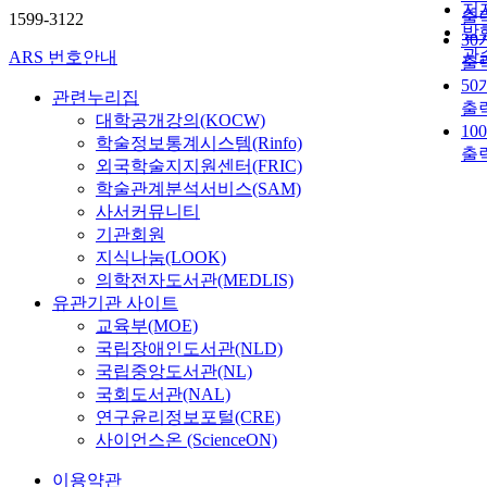
저
출
1599-3122
발
30
관
ARS 번호안내
출
50
관련누리집
출
대학공개강의(KOCW)
10
학술정보통계시스템(Rinfo)
출
외국학술지지원센터(FRIC)
학술관계분석서비스(SAM)
사서커뮤니티
기관회원
지식나눔(LOOK)
의학전자도서관(MEDLIS)
유관기관 사이트
교육부(MOE)
국립장애인도서관(NLD)
국립중앙도서관(NL)
국회도서관(NAL)
연구윤리정보포털(CRE)
사이언스온 (ScienceON)
이용약관