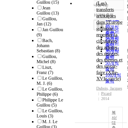
Guillou
(15)
(Les)
내림차순
정확도
Jean
transferts
Guillou
(13)
순
10개씩 출력
artistiques
내림차순
Guillou,
인기도
dans l'Europe
Jan
(12)
순
조회
10개씩
gothique :
Jan Guillou
연도순
출력
repenser la
(9)
제목순
20개씩
Bach,
circulation
저자순
출력
Johann
des artistes,
발행기
Sebastian
(8)
30개씩
des œuvres,
관순
Guillou,
출력
des thèmes et
Michel
(8)
50개씩
des savoir-
Liszt,
출력
faire (XIIe-
Franz
(7)
100개씩
Le Guillou,
XVIe siècle)
출력
M. J.
(6)
Dubois, Jacques
Le Guillou,
Picard
Philippe
(6)
2014
Philippe Le
Guillou
(5)
Le Guillou,
복
Louis
(3)
사/
M. J. Le
대
Guillou
(3)
출