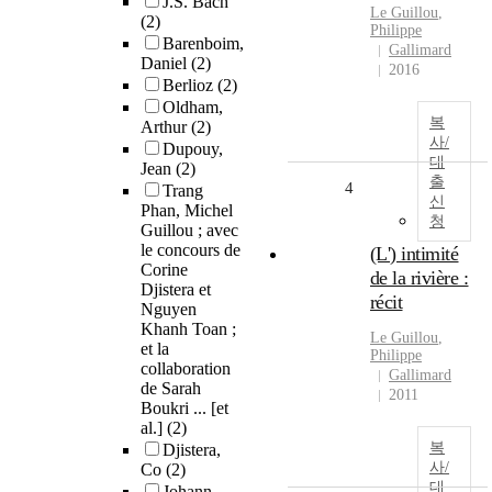
J.S. Bach
Le
Guillou
,
(2)
Philippe
Barenboim,
Gallimard
Daniel
(2)
2016
Berlioz
(2)
Oldham,
복
Arthur
(2)
사/
Dupouy,
대
Jean
(2)
출
4
Trang
신
Phan, Michel
청
Guillou ; avec
le concours de
(L') intimité
Corine
de la rivière :
Djistera et
récit
Nguyen
Khanh Toan ;
Le
Guillou
,
et la
Philippe
collaboration
Gallimard
de Sarah
2011
Boukri ... [et
al.]
(2)
복
Djistera,
사/
Co
(2)
대
Johann