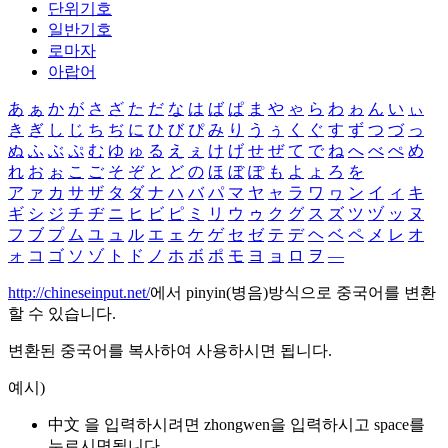
단위기호
일반기호
로마자
아랍어
あ
ぁ
か
が
さ
ざ
た
だ
な
は
ば
ぱ
ま
や
ゃ
ら
わ
ゎ
ん
い
ぃ
き
ぎ
し
じ
ち
ぢ
に
ひ
び
ぴ
み
り
う
ぅ
く
ぐ
す
ず
つ
づ
っ
ぬ
ふ
ぶ
ぷ
む
ゆ
ゅ
る
え
ぇ
け
げ
せ
ぜ
て
で
ね
へ
べ
ぺ
め
れ
お
ぉ
こ
ご
そ
ぞ
と
ど
の
ほ
ぼ
ぽ
も
よ
ょ
ろ
を
ア
ァ
カ
サ
ザ
タ
ダ
ナ
ハ
バ
パ
マ
ヤ
ャ
ラ
ワ
ヮ
ン
イ
ィ
キ
ギ
シ
ジ
チ
ヂ
ニ
ヒ
ビ
ピ
ミ
リ
ウ
ゥ
ク
グ
ス
ズ
ツ
ヅ
ッ
ヌ
フ
ブ
プ
ム
ユ
ュ
ル
エ
ェ
ケ
ゲ
セ
ゼ
テ
デ
ヘ
ベ
ペ
メ
レ
オ
ォ
コ
ゴ
ソ
ゾ
ト
ド
ノ
ホ
ボ
ポ
モ
ヨ
ョ
ロ
ヲ
―
http://chineseinput.net/
에서 pinyin(병음)방식으로 중국어를 변환
할 수 있습니다.
변환된 중국어를 복사하여 사용하시면 됩니다.
예시)
中文 을 입력하시려면
zhongwen
을 입력하시고 space를
누르시면됩니다.