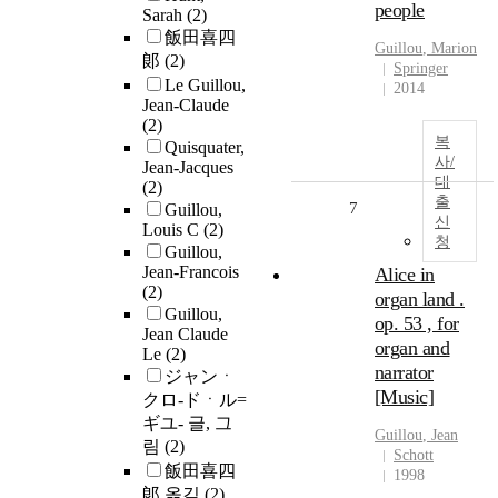
people
Sarah
(2)
飯田喜四
Guillou
, Marion
郞
(2)
Springer
Le Guillou,
2014
Jean-Claude
(2)
복
Quisquater,
사/
Jean-Jacques
대
(2)
출
7
Guillou,
신
Louis C
(2)
청
Guillou,
Jean-Francois
Alice in
(2)
organ land .
Guillou,
op. 53 , for
Jean Claude
organ and
Le
(2)
narrator
ジャンㆍ
[Music]
クロ-ドㆍル=
ギユ- 글, 그
Guillou
, Jean
림
(2)
Schott
飯田喜四
1998
郞 옮김
(2)