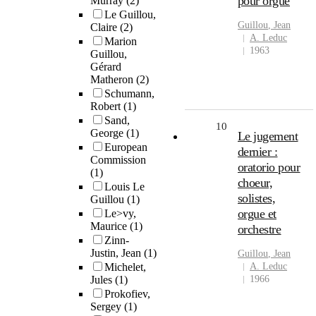
pour orgue
Murray
(2)
Le Guillou,
Guillou
, Jean
Claire
(2)
A. Leduc
Marion
1963
Guillou,
Gérard
Matheron
(2)
Schumann,
Robert
(1)
Sand,
10
George
(1)
Le jugement
European
dernier :
Commission
oratorio pour
(1)
choeur,
Louis Le
solistes,
Guillou
(1)
orgue et
Le>vy,
Maurice
(1)
orchestre
Zinn-
Justin, Jean
(1)
Guillou
, Jean
Michelet,
A. Leduc
Jules
(1)
1966
Prokofiev,
Sergey
(1)