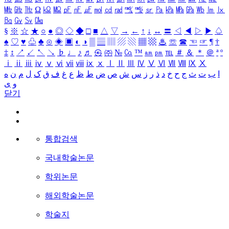
㎒
㎓
㎔
Ω
㏀
㏁
㎊
㎋
㎌
㏖
㏅
㎭
㎮
㎯
㏛
㎩
㎪
㎫
㎬
㏝
㏐
㏓
㏃
㏉
㏜
㏆
§
※
☆
★
○
●
◎
◇
◆
□
■
△
▽
→
←
↑
↓
↔
〓
◁
◀
▷
▶
♤
♠
♡
♥
♧
♣
⊙
◈
▣
◐
◑
▒
▤
▥
▨
▧
▦
▩
♨
☏
☎
☜
☞
¶
†
‡
↕
↗
↙
↖
↘
♭
♩
♪
♬
㉿
㈜
№
㏇
™
㏂
㏘
℡
＃
＆
＊
＠
ª
º
ⅰ
ⅱ
ⅲ
ⅳ
ⅴ
ⅵ
ⅶ
ⅷ
ⅸ
ⅹ
Ⅰ
Ⅱ
Ⅲ
Ⅳ
Ⅴ
Ⅵ
Ⅶ
Ⅷ
Ⅸ
Ⅹ
ا
ب
ت
ث
ج
ح
خ
د
ذ
ر
ز
س
ش
ص
ض
ط
ظ
ع
غ
ف
ق
ک
ل
م
ن
ه
و
ی
닫기
통합검색
국내학술논문
학위논문
해외학술논문
학술지