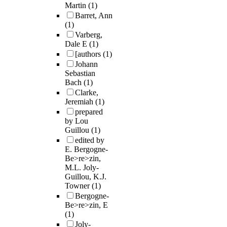
Martin
(1)
Barret, Ann
(1)
Varberg,
Dale E
(1)
[authors
(1)
Johann
Sebastian
Bach
(1)
Clarke,
Jeremiah
(1)
prepared
by Lou
Guillou
(1)
edited by
E. Bergogne-
Be>re>zin,
M.L. Joly-
Guillou, K.J.
Towner
(1)
Bergogne-
Be>re>zin, E
(1)
Joly-