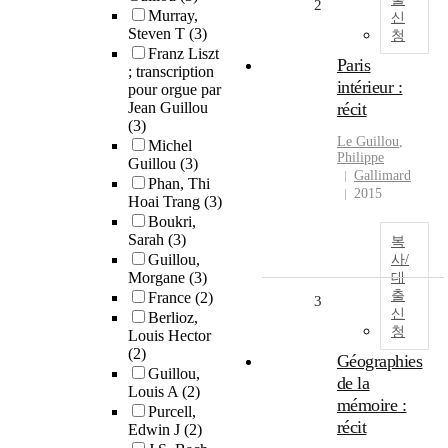
2
Murray,
신
Steven T
(3)
청
Franz Liszt
Paris
; transcription
intérieur :
pour orgue par
Jean Guillou
récit
(3)
Le
Guillou
,
Michel
Philippe
Guillou
(3)
Gallimard
Phan, Thi
2015
Hoai Trang
(3)
Boukri,
Sarah
(3)
복
Guillou,
사/
Morgane
(3)
대
출
France
(2)
3
신
Berlioz,
청
Louis Hector
(2)
Géographies
Guillou,
de la
Louis A
(2)
mémoire :
Purcell,
récit
Edwin J
(2)