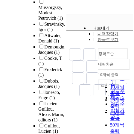
Mussorgsky,
Modest
Petrovich
(1)
Stravinsky,
내보내기
Igor
(1)
내책장담기
Attwater,
한글로보기
Donald
(1)
Demougin,
Jacques
(1)
정확도순
Cooke, T
(1)
내림차순
정확도
Frederick
순
(1)
10개씩 출력
내림차순
인기도
Dubois,
순
조회
Jacques
(1)
10개씩
연도순
Ionesco,
출력
Euge
(1)
제목순
20개씩
Lucien
저자순
출력
Guillou,
발행기
30개씩
Alexis Marin,
관순
출력
editors
(1)
50개씩
Guillou,
Lucien
(1)
출력