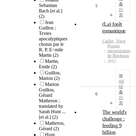
출
Sebastian
5
신
Bach [et al.]
청
(2)
Jean
(La) forêt
Guillou ;
romantique
Textes
apocalyptiques
Caillet, Vigor
choisis par le
Presses
R. P. E>mile
universitaires
Martin
(2)
de Bordeaux
Martin,
2012
Emile
(2)
Guillou,
복
Marion
(2)
사/
Marion
대
Guillou,
출
6
Gérard
신
Matheron ;
청
translated by
Sarah Hunt ...
The world's
[et al.]
(2)
challenge :
Matheron,
feeding 9
Gérard
(2)
billion
Hunt,