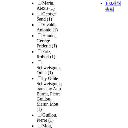
Marin,
100개씩
Alexis
(1)
출력
George
Sand
(1)
Vivaldi,
Antonio
(1)
Handel,
George
Frideric
(1)
Folz,
Robert
(1)
Schweisguth,
Odile
(1)
by Odile
Schweisguth ;
trans. by Ann
Barret, Pierre
Guillou,
Martin Mott
(1)
Guillou,
Pierre
(1)
Mott,