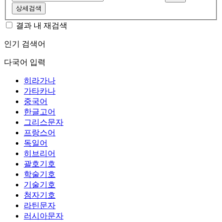
상세검색
결과 내 재검색
인기 검색어
다국어 입력
히라가나
가타카나
중국어
한글고어
그리스문자
프랑스어
독일어
히브리어
괄호기호
학술기호
기술기호
첨자기호
라틴문자
러시아문자