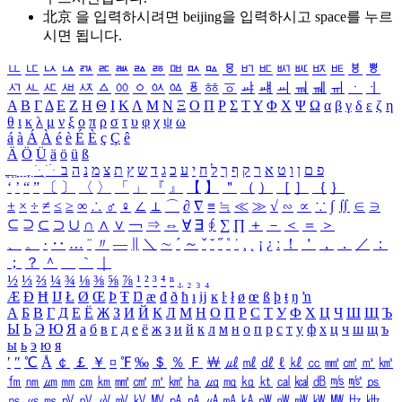
北京 을 입력하시려면
beijing
을 입력하시고 space를 누르
시면 됩니다.
ㅥ
ㅦ
ㅧ
ㅨ
ㅩ
ㅪ
ㅫ
ㅬ
ㅭ
ㅮ
ㅯ
ㅰ
ㅱ
ㅲ
ㅳ
ㅴ
ㅵ
ㅶ
ㅷ
ㅸ
ㅹ
ㅺ
ㅻ
ㅼ
ㅽ
ㅾ
ㅿ
ㆀ
ㆁ
ㆂ
ㆃ
ㆄ
ㆅ
ㆆ
ㆇ
ㆈ
ㆉ
ㆊ
ㆋ
ㆌ
ㆍ
ㆎ
Α
Β
Γ
Δ
Ε
Ζ
Η
Θ
Ι
Κ
Λ
Μ
Ν
Ξ
Ο
Π
Ρ
Σ
Τ
Υ
Φ
Χ
Ψ
Ω
α
β
γ
δ
ε
ζ
η
θ
ι
κ
λ
μ
ν
ξ
ο
π
ρ
σ
τ
υ
φ
χ
ψ
ω
á
à
Á
À
é
è
É
È
ç
Ç
ê
Ä
Ö
Ü
ä
ö
ü
ß
ְ
ֳ
ֲ
ֱ
ָ
ַ
ֵ
ֶ
ִ
ֹ
ּ
ֻ
ׂ
ׁ
ּ
ב
ה
נ
מ
צ
ת
ץ
ש
ד
ג
כ
ע
י
ח
ל
ך
ף
ק
ר
א
ט
ו
ן
ם
פ
‘
’
“
”
〔
〕
〈
〉
「
」
『
』
【
】
＂
（
）
［
］
｛
｝
±
×
÷
≠
≤
≥
∞
∴
♂
♀
∠
⊥
⌒
∂
∇
≡
≒
≪
≫
√
∽
∝
∵
∫
∬
∈
∋
⊆
⊇
⊂
⊃
∪
∩
∧
∨
￢
⇒
⇔
∀
∃
∮
∑
∏
＋
－
＜
＝
＞
、
。
·
‥
…
¨
〃
―
∥
＼
∼
´
～
ˇ
˘
˝
˚
˙
¸
˛
¡
¿
ː
！
＇
，
．
／
：
；
？
＾
＿
｀
｜
½
⅓
⅔
¼
¾
⅛
⅜
⅝
⅞
¹
²
³
⁴
ⁿ
₁
₂
₃
₄
Æ
Ð
Ħ
Ĳ
Ł
Ø
Œ
Þ
Ŧ
Ŋ
æ
đ
ð
ħ
ı
ĳ
ĸ
ŀ
ł
ø
œ
ß
þ
ŧ
ŋ
ŉ
А
Б
В
Г
Д
Е
Ё
Ж
З
И
Й
К
Л
М
Н
О
П
Р
С
Т
У
Ф
Х
Ц
Ч
Ш
Щ
Ъ
Ы
Ь
Э
Ю
Я
а
б
в
г
д
е
ё
ж
з
и
й
к
л
м
н
о
п
р
с
т
у
ф
х
ц
ч
ш
щ
ъ
ы
ь
э
ю
я
′
″
℃
Å
￠
￡
￥
¤
℉
‰
＄
％
Ｆ
￦
㎕
㎖
㎗
ℓ
㎘
㏄
㎣
㎤
㎥
㎦
㎙
㎚
㎛
㎜
㎝
㎞
㎟
㎠
㎡
㎢
㏊
㎍
㎎
㎏
㏏
㎈
㎉
㏈
㎧
㎨
㎰
㎱
㎲
㎳
㎴
㎵
㎶
㎷
㎸
㎹
㎀
㎁
㎂
㎃
㎄
㎺
㎻
㎽
㎾
㎿
㎐
㎑