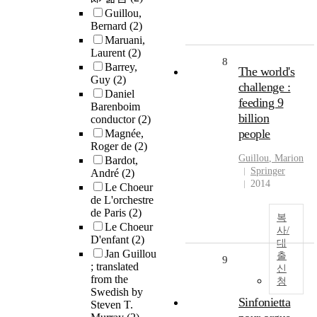
Guillou,
Bernard
(2)
Maruani,
Laurent
(2)
8
Barrey,
The world's
Guy
(2)
challenge :
Daniel
feeding 9
Barenboim
billion
conductor
(2)
people
Magnée,
Roger de
(2)
Guillou
, Marion
Bardot,
Springer
André
(2)
2014
Le Choeur
de L'orchestre
de Paris
(2)
복
Le Choeur
사/
D'enfant
(2)
대
Jan Guillou
출
9
; translated
신
from the
청
Swedish by
Sinfonietta
Steven T.