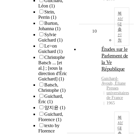
Guichard,
Léon
(1)
Stein,
복
Perrin
(1)
사/
Burton,
대
Johanna
(1)
출
10
Sylvie
신
Guichard
(1)
청
Le>on
Études sur le
Guichard
(1)
Parlement de
Christophe
la Ve
Batsch ... [et
al.] ; [sous la
République
direction d'Éric
Guichard]
(1)
Guichard
-
Ayoub, Éliane
Batsch,
Presses
Christophe
(1)
universitaires
Guichard,
de France
Éric
(1)
1965
양지윤
(1)
Guichard,
복
Florence
(1)
사/
texto by
대
Florence
출