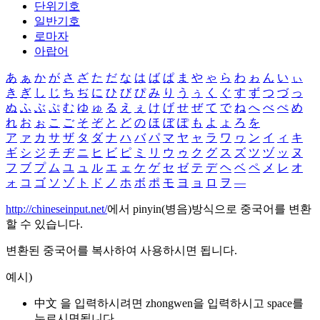
단위기호
일반기호
로마자
아랍어
あ
ぁ
か
が
さ
ざ
た
だ
な
は
ば
ぱ
ま
や
ゃ
ら
わ
ゎ
ん
い
ぃ
き
ぎ
し
じ
ち
ぢ
に
ひ
び
ぴ
み
り
う
ぅ
く
ぐ
す
ず
つ
づ
っ
ぬ
ふ
ぶ
ぷ
む
ゆ
ゅ
る
え
ぇ
け
げ
せ
ぜ
て
で
ね
へ
べ
ぺ
め
れ
お
ぉ
こ
ご
そ
ぞ
と
ど
の
ほ
ぼ
ぽ
も
よ
ょ
ろ
を
ア
ァ
カ
サ
ザ
タ
ダ
ナ
ハ
バ
パ
マ
ヤ
ャ
ラ
ワ
ヮ
ン
イ
ィ
キ
ギ
シ
ジ
チ
ヂ
ニ
ヒ
ビ
ピ
ミ
リ
ウ
ゥ
ク
グ
ス
ズ
ツ
ヅ
ッ
ヌ
フ
ブ
プ
ム
ユ
ュ
ル
エ
ェ
ケ
ゲ
セ
ゼ
テ
デ
ヘ
ベ
ペ
メ
レ
オ
ォ
コ
ゴ
ソ
ゾ
ト
ド
ノ
ホ
ボ
ポ
モ
ヨ
ョ
ロ
ヲ
―
http://chineseinput.net/
에서 pinyin(병음)방식으로 중국어를 변환
할 수 있습니다.
변환된 중국어를 복사하여 사용하시면 됩니다.
예시)
中文 을 입력하시려면
zhongwen
을 입력하시고 space를
누르시면됩니다.