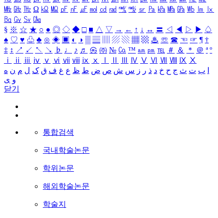
㎒
㎓
㎔
Ω
㏀
㏁
㎊
㎋
㎌
㏖
㏅
㎭
㎮
㎯
㏛
㎩
㎪
㎫
㎬
㏝
㏐
㏓
㏃
㏉
㏜
㏆
§
※
☆
★
○
●
◎
◇
◆
□
■
△
▽
→
←
↑
↓
↔
〓
◁
◀
▷
▶
♤
♠
♡
♥
♧
♣
⊙
◈
▣
◐
◑
▒
▤
▥
▨
▧
▦
▩
♨
☏
☎
☜
☞
¶
†
‡
↕
↗
↙
↖
↘
♭
♩
♪
♬
㉿
㈜
№
㏇
™
㏂
㏘
℡
＃
＆
＊
＠
ª
º
ⅰ
ⅱ
ⅲ
ⅳ
ⅴ
ⅵ
ⅶ
ⅷ
ⅸ
ⅹ
Ⅰ
Ⅱ
Ⅲ
Ⅳ
Ⅴ
Ⅵ
Ⅶ
Ⅷ
Ⅸ
Ⅹ
ا
ب
ت
ث
ج
ح
خ
د
ذ
ر
ز
س
ش
ص
ض
ط
ظ
ع
غ
ف
ق
ک
ل
م
ن
ه
و
ی
닫기
통합검색
국내학술논문
학위논문
해외학술논문
학술지