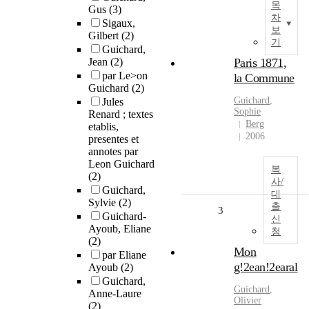
목
Gus
(3)
차
Sigaux,
보
Gilbert
(2)
기
Guichard,
Jean
(2)
Paris 1871,
par Le>on
la Commune
Guichard
(2)
Guichard
,
Jules
Sophie
Renard ; textes
Berg
etablis,
2006
presentes et
annotes par
Leon Guichard
복
(2)
사/
Guichard,
대
Sylvie
(2)
출
3
Guichard-
신
Ayoub, Eliane
청
(2)
Mon
par Eliane
g!2ean!2earal
Ayoub
(2)
Guichard,
Guichard
,
Anne-Laure
Olivier
(2)