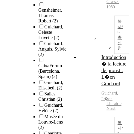
Grasset
1980
Gensheimer,
Thomas
Robert
(2)
복
Guichard,
사/
Celeste
대
Lovette
(2)
출
4
신
Guichard-
청
Anguis, Sylvie
(2)
Introduction
� la lecture
CaixaForum
de proust :
(Barcelona,
Spain)
(2)
L�on
Guichard,
Guichard
Elisabeth
(2)
Guichard
,
Salles,
Christian
(2)
L�on
Librairie
Guichard,
Nizet
Hélène
(2)
Musée du
Louvre-Lens
복
(2)
사/
Charlotte
대