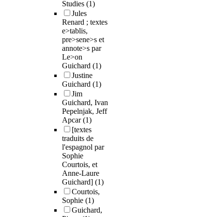
Studies
(1)
Jules
Renard ; textes
e>tablis,
pre>sene>s et
annote>s par
Le>on
Guichard
(1)
Justine
Guichard
(1)
Jim
Guichard, Ivan
Pepelnjak, Jeff
Apcar
(1)
[textes
traduits de
l'espagnol par
Sophie
Courtois, et
Anne-Laure
Guichard]
(1)
Courtois,
Sophie
(1)
Guichard,