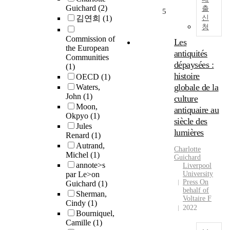
Guichard
(2)
출
5
김연희
(1)
신
청
Commission of
Les
the European
antiquités
Communities
dépaysées :
(1)
histoire
OECD
(1)
globale de la
Waters,
John
(1)
culture
Moon,
antiquaire au
Okpyo
(1)
siècle des
Jules
lumières
Renard
(1)
Autrand,
Charlotte
Michel
(1)
Guichard
annote>s
Liverpool
par Le>on
University
Press On
Guichard
(1)
behalf of
Sherman,
Voltaire F
Cindy
(1)
2022
Bourniquel,
Camille
(1)