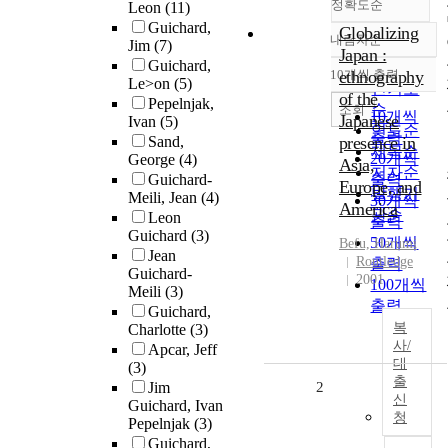
정확도순
Leon
(11)
Guichard,
Globalizing
내림차순
Jim
(7)
정확도
Japan :
Guichard,
순
10개씩 출력
ethnography
내림차순
Le>on
(5)
인기도
of the
Pepelnjak,
순
조회
10개씩
Japanese
Ivan
(5)
연도순
출력
Sand,
presence in
제목순
20개씩
George
(4)
Asia,
저자순
Guichard-
출력
Europe, and
발행기
Meili, Jean
(4)
30개씩
America
관순
Leon
출력
Guichard
(3)
50개씩
Befu, Harumi
Jean
Routledge
출력
Guichard-
2001
100개씩
Meili
(3)
출력
Guichard,
복
Charlotte
(3)
사/
Apcar, Jeff
대
(3)
출
Jim
2
신
Guichard, Ivan
청
Pepelnjak
(3)
Guichard,