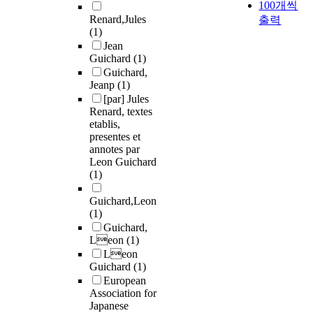
100개씩
Renard,Jules
출력
(1)
Jean
Guichard
(1)
Guichard,
Jeanp
(1)
[par] Jules
Renard, textes
etablis,
presentes et
annotes par
Leon Guichard
(1)
Guichard,Leon
(1)
Guichard,
Leon
(1)
Leon
Guichard
(1)
European
Association for
Japanese