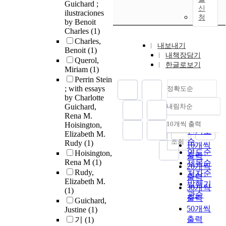
Guichard ;
신
ilustraciones
청
by Benoit
Charles
(1)
Charles,
내보내기
Benoit
(1)
내책장담기
Querol,
한글로보기
Miriam
(1)
Perrin Stein
; with essays
정확도순
by Charlotte
Guichard,
내림차순
정확도
Rena M.
순
10개씩 출력
Hoisington,
내림차순
인기도
Elizabeth M.
순
조회
Rudy
(1)
10개씩
연도순
Hoisington,
출력
Rena M
(1)
제목순
20개씩
Rudy,
저자순
출력
Elizabeth M.
발행기
30개씩
(1)
관순
출력
Guichard,
50개씩
Justine
(1)
출력
기
(1)