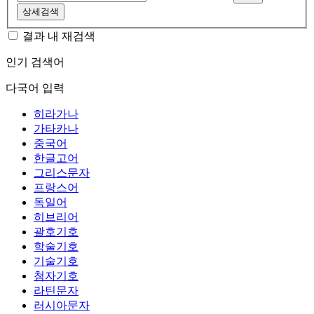
상세검색
결과 내 재검색
인기 검색어
다국어 입력
히라가나
가타카나
중국어
한글고어
그리스문자
프랑스어
독일어
히브리어
괄호기호
학술기호
기술기호
첨자기호
라틴문자
러시아문자