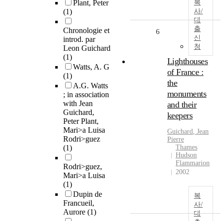
Plant, Peter
복
(1)
사/
대
출
Chronologie et
6
신
introd. par
청
Leon Guichard
(1)
Lighthouses
Watts, A. G
of France :
(1)
the
A.G. Watts
monuments
; in association
with Jean
and their
Guichard,
keepers
Peter Plant,
Mari>a Luisa
Guichard
, Jean
Rodri>guez
Pierre
(1)
Thames
Hudson
Flammarion
Rodri>guez,
2002
Mari>a Luisa
(1)
Dupin de
복
Francueil,
사/
Aurore
(1)
대