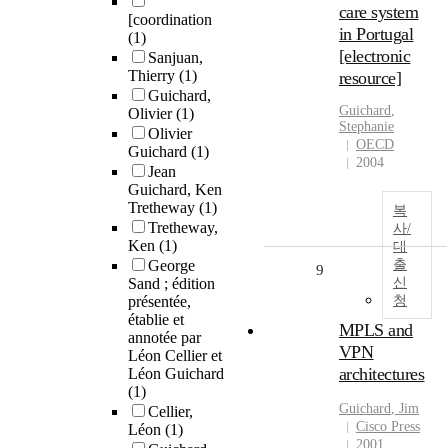
care system
[coordination
in Portugal
(1)
[electronic
Sanjuan,
Thierry
(1)
resource]
Guichard,
Guichard
,
Olivier
(1)
Stephanie
Olivier
OECD
Guichard
(1)
2004
Jean
Guichard, Ken
Tretheway
(1)
복
Tretheway,
사/
Ken
(1)
대
George
출
9
Sand ; édition
신
présentée,
청
établie et
MPLS and
annotée par
VPN
Léon Cellier et
architectures
Léon Guichard
(1)
Guichard
, Jim
Cellier,
Cisco Press
Léon
(1)
2001