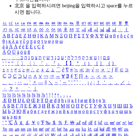
北京 을 입력하시려면
beijing
을 입력하시고 space를 누르
시면 됩니다.
ㅥ
ㅦ
ㅧ
ㅨ
ㅩ
ㅪ
ㅫ
ㅬ
ㅭ
ㅮ
ㅯ
ㅰ
ㅱ
ㅲ
ㅳ
ㅴ
ㅵ
ㅶ
ㅷ
ㅸ
ㅹ
ㅺ
ㅻ
ㅼ
ㅽ
ㅾ
ㅿ
ㆀ
ㆁ
ㆂ
ㆃ
ㆄ
ㆅ
ㆆ
ㆇ
ㆈ
ㆉ
ㆊ
ㆋ
ㆌ
ㆍ
ㆎ
Α
Β
Γ
Δ
Ε
Ζ
Η
Θ
Ι
Κ
Λ
Μ
Ν
Ξ
Ο
Π
Ρ
Σ
Τ
Υ
Φ
Χ
Ψ
Ω
α
β
γ
δ
ε
ζ
η
θ
ι
κ
λ
μ
ν
ξ
ο
π
ρ
σ
τ
υ
φ
χ
ψ
ω
á
à
Á
À
é
è
É
È
ç
Ç
ê
Ä
Ö
Ü
ä
ö
ü
ß
ְ
ֳ
ֲ
ֱ
ָ
ַ
ֵ
ֶ
ִ
ֹ
ּ
ֻ
ׂ
ׁ
ּ
ב
ה
נ
מ
צ
ת
ץ
ש
ד
ג
כ
ע
י
ח
ל
ך
ף
ק
ר
א
ט
ו
ן
ם
פ
‘
’
“
”
〔
〕
〈
〉
「
」
『
』
【
】
＂
（
）
［
］
｛
｝
±
×
÷
≠
≤
≥
∞
∴
♂
♀
∠
⊥
⌒
∂
∇
≡
≒
≪
≫
√
∽
∝
∵
∫
∬
∈
∋
⊆
⊇
⊂
⊃
∪
∩
∧
∨
￢
⇒
⇔
∀
∃
∮
∑
∏
＋
－
＜
＝
＞
、
。
·
‥
…
¨
〃
―
∥
＼
∼
´
～
ˇ
˘
˝
˚
˙
¸
˛
¡
¿
ː
！
＇
，
．
／
：
；
？
＾
＿
｀
｜
½
⅓
⅔
¼
¾
⅛
⅜
⅝
⅞
¹
²
³
⁴
ⁿ
₁
₂
₃
₄
Æ
Ð
Ħ
Ĳ
Ł
Ø
Œ
Þ
Ŧ
Ŋ
æ
đ
ð
ħ
ı
ĳ
ĸ
ŀ
ł
ø
œ
ß
þ
ŧ
ŋ
ŉ
А
Б
В
Г
Д
Е
Ё
Ж
З
И
Й
К
Л
М
Н
О
П
Р
С
Т
У
Ф
Х
Ц
Ч
Ш
Щ
Ъ
Ы
Ь
Э
Ю
Я
а
б
в
г
д
е
ё
ж
з
и
й
к
л
м
н
о
п
р
с
т
у
ф
х
ц
ч
ш
щ
ъ
ы
ь
э
ю
я
′
″
℃
Å
￠
￡
￥
¤
℉
‰
＄
％
Ｆ
￦
㎕
㎖
㎗
ℓ
㎘
㏄
㎣
㎤
㎥
㎦
㎙
㎚
㎛
㎜
㎝
㎞
㎟
㎠
㎡
㎢
㏊
㎍
㎎
㎏
㏏
㎈
㎉
㏈
㎧
㎨
㎰
㎱
㎲
㎳
㎴
㎵
㎶
㎷
㎸
㎹
㎀
㎁
㎂
㎃
㎄
㎺
㎻
㎽
㎾
㎿
㎐
㎑