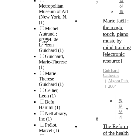
출
7
Metropolitan
신
Museum of Art
청
(New York, N.
Marie Jaëll :
(1)
the magic
Michel
touch, piano
Autrand ;
pref. de
music by
Leon
mind training
Guichard
(1)
[electronic
Guichard,
resource]
Marie-Therese
(1)
Guichard
,
Marie-
Catherine
Therese
Algora Pub.
Guichard
(1)
2004
Cellier,
Leon
(1)
원
Befu,
문
Harumi
(1)
보
NetLibrary,
기
Inc
(1)
8
Prélot,
The Reform
Marcel
(1)
of the health