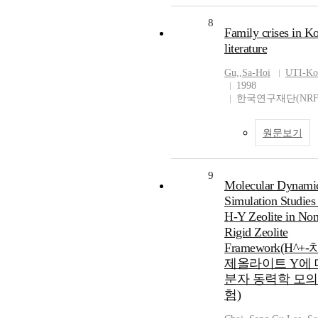
8
Family crises in K
literature
Gu,
,
Sa-Hoi
UTI-Ko
1998
한국연구재단(NRF
원문보기
9
Molecular Dynami
Simulation Studies
H-Y Zeolite in Non
Rigid Zeolite
Framework(H^+
제올라이트 Y에
분자 동력학 모의
험)