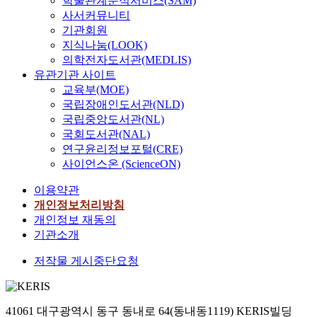
학술관계분석서비스(SAM)
사서커뮤니티
기관회원
지식나눔(LOOK)
의학전자도서관(MEDLIS)
유관기관 사이트
교육부(MOE)
국립장애인도서관(NLD)
국립중앙도서관(NL)
국회도서관(NAL)
연구윤리정보포털(CRE)
사이언스온 (ScienceON)
이용약관
개인정보처리방침
개인정보 재동의
기관소개
저작물 게시중단요청
41061 대구광역시 동구 동내로 64(동내동1119) KERIS빌딩