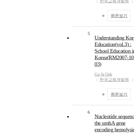
한국교육개발원
원문보기
5
Understanding Kor
Education(vol.3) :
School Education i
Korea(RM2007-10
03)
Gu
,
Ja
,
Oek
한국교육개발원
원문보기
6
Nucleotide sequenc
the umhA gene
encoding hemolysi