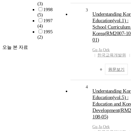
(3)
1998
3
Understanding Kor
(5)
Education(vol.1) :
1997
(4)
School Curriculum
1995
Korea(RM2007-10
(2)
01)
오늘 본 자료
Gu
,
Ja
,
Oek
한국교육개발원
원문보기
4
Understanding Kor
Education(vol.5) :
Education and Kor
Development(RM2
108-05)
Gu
,
Ja
,
Oek