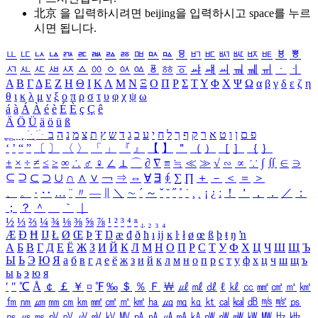
北京 을 입력하시려면
beijing
을 입력하시고 space를 누르
시면 됩니다.
ㅥ
ㅦ
ㅧ
ㅨ
ㅩ
ㅪ
ㅫ
ㅬ
ㅭ
ㅮ
ㅯ
ㅰ
ㅱ
ㅲ
ㅳ
ㅴ
ㅵ
ㅶ
ㅷ
ㅸ
ㅹ
ㅺ
ㅻ
ㅼ
ㅽ
ㅾ
ㅿ
ㆀ
ㆁ
ㆂ
ㆃ
ㆄ
ㆅ
ㆆ
ㆇ
ㆈ
ㆉ
ㆊ
ㆋ
ㆌ
ㆍ
ㆎ
Α
Β
Γ
Δ
Ε
Ζ
Η
Θ
Ι
Κ
Λ
Μ
Ν
Ξ
Ο
Π
Ρ
Σ
Τ
Υ
Φ
Χ
Ψ
Ω
α
β
γ
δ
ε
ζ
η
θ
ι
κ
λ
μ
ν
ξ
ο
π
ρ
σ
τ
υ
φ
χ
ψ
ω
á
à
Á
À
é
è
É
È
ç
Ç
ê
Ä
Ö
Ü
ä
ö
ü
ß
ְ
ֳ
ֲ
ֱ
ָ
ַ
ֵ
ֶ
ִ
ֹ
ּ
ֻ
ׂ
ׁ
ּ
ב
ה
נ
מ
צ
ת
ץ
ש
ד
ג
כ
ע
י
ח
ל
ך
ף
ק
ר
א
ט
ו
ן
ם
פ
‘
’
“
”
〔
〕
〈
〉
「
」
『
』
【
】
＂
（
）
［
］
｛
｝
±
×
÷
≠
≤
≥
∞
∴
♂
♀
∠
⊥
⌒
∂
∇
≡
≒
≪
≫
√
∽
∝
∵
∫
∬
∈
∋
⊆
⊇
⊂
⊃
∪
∩
∧
∨
￢
⇒
⇔
∀
∃
∮
∑
∏
＋
－
＜
＝
＞
、
。
·
‥
…
¨
〃
―
∥
＼
∼
´
～
ˇ
˘
˝
˚
˙
¸
˛
¡
¿
ː
！
＇
，
．
／
：
；
？
＾
＿
｀
｜
½
⅓
⅔
¼
¾
⅛
⅜
⅝
⅞
¹
²
³
⁴
ⁿ
₁
₂
₃
₄
Æ
Ð
Ħ
Ĳ
Ł
Ø
Œ
Þ
Ŧ
Ŋ
æ
đ
ð
ħ
ı
ĳ
ĸ
ŀ
ł
ø
œ
ß
þ
ŧ
ŋ
ŉ
А
Б
В
Г
Д
Е
Ё
Ж
З
И
Й
К
Л
М
Н
О
П
Р
С
Т
У
Ф
Х
Ц
Ч
Ш
Щ
Ъ
Ы
Ь
Э
Ю
Я
а
б
в
г
д
е
ё
ж
з
и
й
к
л
м
н
о
п
р
с
т
у
ф
х
ц
ч
ш
щ
ъ
ы
ь
э
ю
я
′
″
℃
Å
￠
￡
￥
¤
℉
‰
＄
％
Ｆ
￦
㎕
㎖
㎗
ℓ
㎘
㏄
㎣
㎤
㎥
㎦
㎙
㎚
㎛
㎜
㎝
㎞
㎟
㎠
㎡
㎢
㏊
㎍
㎎
㎏
㏏
㎈
㎉
㏈
㎧
㎨
㎰
㎱
㎲
㎳
㎴
㎵
㎶
㎷
㎸
㎹
㎀
㎁
㎂
㎃
㎄
㎺
㎻
㎽
㎾
㎿
㎐
㎑