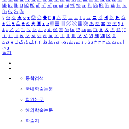
㎒
㎓
㎔
Ω
㏀
㏁
㎊
㎋
㎌
㏖
㏅
㎭
㎮
㎯
㏛
㎩
㎪
㎫
㎬
㏝
㏐
㏓
㏃
㏉
㏜
㏆
§
※
☆
★
○
●
◎
◇
◆
□
■
△
▽
→
←
↑
↓
↔
〓
◁
◀
▷
▶
♤
♠
♡
♥
♧
♣
⊙
◈
▣
◐
◑
▒
▤
▥
▨
▧
▦
▩
♨
☏
☎
☜
☞
¶
†
‡
↕
↗
↙
↖
↘
♭
♩
♪
♬
㉿
㈜
№
㏇
™
㏂
㏘
℡
＃
＆
＊
＠
ª
º
ⅰ
ⅱ
ⅲ
ⅳ
ⅴ
ⅵ
ⅶ
ⅷ
ⅸ
ⅹ
Ⅰ
Ⅱ
Ⅲ
Ⅳ
Ⅴ
Ⅵ
Ⅶ
Ⅷ
Ⅸ
Ⅹ
ا
ب
ت
ث
ج
ح
خ
د
ذ
ر
ز
س
ش
ص
ض
ط
ظ
ع
غ
ف
ق
ک
ل
م
ن
ه
و
ی
닫기
통합검색
국내학술논문
학위논문
해외학술논문
학술지