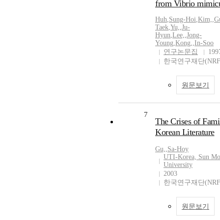
from Vibrio mimic
Huh
,
Sung-Hoi
,
Kim,
,
G
Taek
,
Yu,
,
Ju-
Hyun
,
Lee,
,
Jong-
Young
,
Kong,
,
In-Soo
연구논문집
199
한국연구재단(NRF
원문보기
7
The Crises of Fami
Korean Literature
Gu,
,
Sa-Hoy
UTI-Korea, Sun M
University
2003
한국연구재단(NRF
원문보기