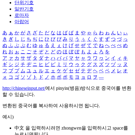
단위기호
일반기호
로마자
아랍어
あ
ぁ
か
が
さ
ざ
た
だ
な
は
ば
ぱ
ま
や
ゃ
ら
わ
ゎ
ん
い
ぃ
き
ぎ
し
じ
ち
ぢ
に
ひ
び
ぴ
み
り
う
ぅ
く
ぐ
す
ず
つ
づ
っ
ぬ
ふ
ぶ
ぷ
む
ゆ
ゅ
る
え
ぇ
け
げ
せ
ぜ
て
で
ね
へ
べ
ぺ
め
れ
お
ぉ
こ
ご
そ
ぞ
と
ど
の
ほ
ぼ
ぽ
も
よ
ょ
ろ
を
ア
ァ
カ
サ
ザ
タ
ダ
ナ
ハ
バ
パ
マ
ヤ
ャ
ラ
ワ
ヮ
ン
イ
ィ
キ
ギ
シ
ジ
チ
ヂ
ニ
ヒ
ビ
ピ
ミ
リ
ウ
ゥ
ク
グ
ス
ズ
ツ
ヅ
ッ
ヌ
フ
ブ
プ
ム
ユ
ュ
ル
エ
ェ
ケ
ゲ
セ
ゼ
テ
デ
ヘ
ベ
ペ
メ
レ
オ
ォ
コ
ゴ
ソ
ゾ
ト
ド
ノ
ホ
ボ
ポ
モ
ヨ
ョ
ロ
ヲ
―
http://chineseinput.net/
에서 pinyin(병음)방식으로 중국어를 변환
할 수 있습니다.
변환된 중국어를 복사하여 사용하시면 됩니다.
예시)
中文 을 입력하시려면
zhongwen
을 입력하시고 space를
누르시면됩니다.