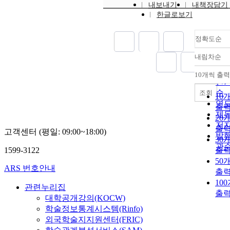
내보내기
내책장담기
한글로보기
정확도순
내림차순
정
순
10개씩 출력
내
인
순
조회
10
연
출
제
20
저
출
고객센터 (평일: 09:00~18:00)
발
30
관
1599-3122
출
50
ARS 번호안내
출
10
관련누리집
출
대학공개강의(KOCW)
학술정보통계시스템(Rinfo)
외국학술지지원센터(FRIC)