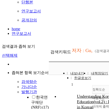
단행본
연구보고서
공개강의
home
연구보고서
검색결과 좁혀 보기
저자 : Gu,
(검색결
검색키워드
선택해제
좁혀본 항목 보기순서
내보내기
내책장담기
한글로보기
검색량순
1
가나다순
정확도순
발행기관
Understanding Kor
한국연
내림차순
정
Education(vol.2) :
구재단
순
in Korean
10개씩 출력
(NRF)
(17)
내