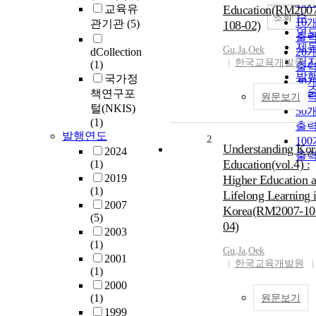
인
교육유
Education(RM200
순
조회
10
관기관
(5)
108-02)
연
출
제
Gu
,
Ja
,
Oek
dCollection
20
저
한국교육개발원
(1)
출
발
국가정
30
관
책연구포
출
원문보기
털(NKIS)
50
(1)
출
발행연도
2
10
Understanding Kor
2024
출
Education(vol.4) :
(1)
2019
Higher Education 
(1)
Lifelong Learning 
2007
Korea(RM2007-10
(5)
04)
2003
(1)
Gu
,
Ja
,
Oek
2001
한국교육개발원
(1)
2000
(1)
원문보기
1999