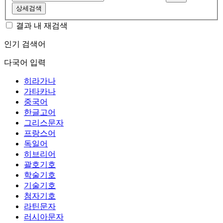
상세검색
결과 내 재검색
인기 검색어
다국어 입력
히라가나
가타카나
중국어
한글고어
그리스문자
프랑스어
독일어
히브리어
괄호기호
학술기호
기술기호
첨자기호
라틴문자
러시아문자