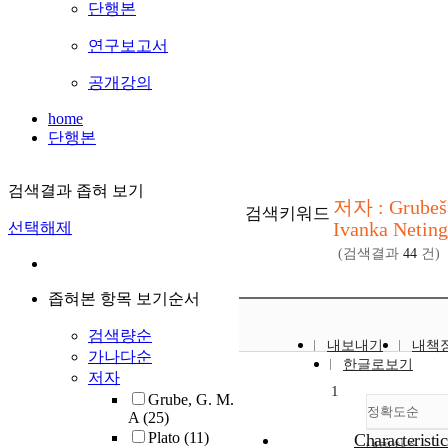
단행본
연구보고서
공개강의
home
단행본
검색결과 좁혀 보기
저자 : Grubeš
검색키워드
Ivanka Neting
선택해제
(검색결과
44
건)
좁혀본 항목 보기순서
검색량순
내보내기
내책
가나다순
한글로보기
저자
1
Grube, G. M.
정확도순
A
(25)
Plato
(11)
Characteristic
내림차순