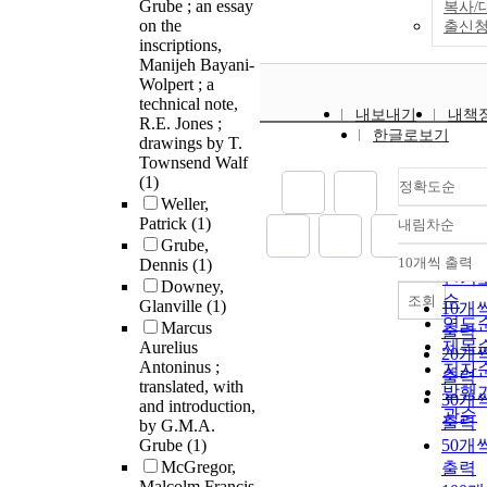
Grube ; an essay
복사/
on the
출신
inscriptions,
Manijeh Bayani-
Wolpert ; a
technical note,
내보내기
내책
R.E. Jones ;
한글로보기
drawings by T.
Townsend Walf
(1)
정확도순
Weller,
Patrick
(1)
내림차순
정확
Grube,
순
10개씩 출력
Dennis
(1)
내림
인기
Downey,
순
조회
Glanville
(1)
10개
연도
Marcus
출력
제목
Aurelius
20개
Antoninus ;
저자
출력
translated, with
발행
30개
and introduction,
관순
출력
by G.M.A.
Grube
(1)
50개
McGregor,
출력
Malcolm Francis