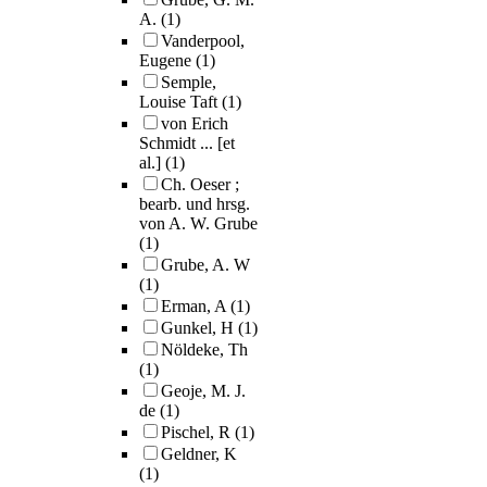
A.
(1)
Vanderpool,
Eugene
(1)
Semple,
Louise Taft
(1)
von Erich
Schmidt ... [et
al.]
(1)
Ch. Oeser ;
bearb. und hrsg.
von A. W. Grube
(1)
Grube, A. W
(1)
Erman, A
(1)
Gunkel, H
(1)
Nöldeke, Th
(1)
Geoje, M. J.
de
(1)
Pischel, R
(1)
Geldner, K
(1)