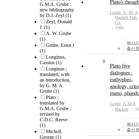
Plato's though
G.M.A. Grube ;
new bibliography
Grube
, G. M.
A
by D.J. Zeyl
(1)
Hackett Pub.
Zeyl, Donald
Co.
J.
(1)
1980
A. W. Grube
(1)
복사/
Grube, Ernst J
출신
(1)
Longinus,
8
Cassius
(1)
Plato five
Longinus ;
dialogues :
translated, with
euthyphro,
an introduction,
by G. M. A.
apology, crito
Grube
(1)
meno, phaed
Plato ;
translated by
Grube
, G.M.
A
G.M.A. Grube ;
Hackett
1
revised by
C.D.C. Reeve
복사/
(1)
출신
Michell,
George
(1)