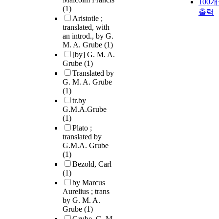
100
(1)
출력
Aristotle ;
translated, with
an introd., by G.
M. A. Grube
(1)
[by] G. M. A.
Grube
(1)
Translated by
G. M. A. Grube
(1)
tr.by
G.M.A.Grube
(1)
Plato ;
translated by
G.M.A. Grube
(1)
Bezold, Carl
(1)
by Marcus
Aurelius ; trans
by G. M. A.
Grube
(1)
Grube, G. M.