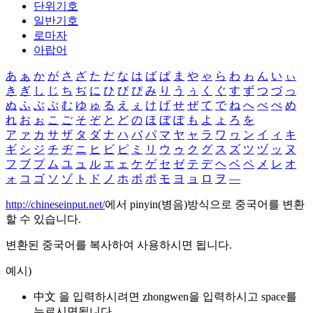
단위기호
일반기호
로마자
아랍어
あ
ぁ
か
が
さ
ざ
た
だ
な
は
ば
ぱ
ま
や
ゃ
ら
わ
ゎ
ん
い
ぃ
き
ぎ
し
じ
ち
ぢ
に
ひ
び
ぴ
み
り
う
ぅ
く
ぐ
す
ず
つ
づ
っ
ぬ
ふ
ぶ
ぷ
む
ゆ
ゅ
る
え
ぇ
け
げ
せ
ぜ
て
で
ね
へ
べ
ぺ
め
れ
お
ぉ
こ
ご
そ
ぞ
と
ど
の
ほ
ぼ
ぽ
も
よ
ょ
ろ
を
ア
ァ
カ
サ
ザ
タ
ダ
ナ
ハ
バ
パ
マ
ヤ
ャ
ラ
ワ
ヮ
ン
イ
ィ
キ
ギ
シ
ジ
チ
ヂ
ニ
ヒ
ビ
ピ
ミ
リ
ウ
ゥ
ク
グ
ス
ズ
ツ
ヅ
ッ
ヌ
フ
ブ
プ
ム
ユ
ュ
ル
エ
ェ
ケ
ゲ
セ
ゼ
テ
デ
ヘ
ベ
ペ
メ
レ
オ
ォ
コ
ゴ
ソ
ゾ
ト
ド
ノ
ホ
ボ
ポ
モ
ヨ
ョ
ロ
ヲ
―
http://chineseinput.net/
에서 pinyin(병음)방식으로 중국어를 변환
할 수 있습니다.
변환된 중국어를 복사하여 사용하시면 됩니다.
예시)
中文 을 입력하시려면
zhongwen
을 입력하시고 space를
누르시면됩니다.