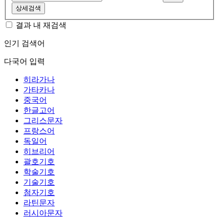
상세검색
결과 내 재검색
인기 검색어
다국어 입력
히라가나
가타카나
중국어
한글고어
그리스문자
프랑스어
독일어
히브리어
괄호기호
학술기호
기술기호
첨자기호
라틴문자
러시아문자