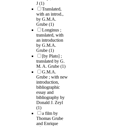
J
(1)
Translated,
with an introd.,
by G.M.A.
Grube
(1)
Longinus ;
translated, with
an introduction
by G.M.A.
Grube
(1)
[by Plato] ;
translated by G.
M. A. Grube
(1)
G.M.A.
Grube ; with new
introduction,
bibliographic
essay and
bibliography by
Donald J. Zeyl
(1)
a film by
Thomas Grube
and Enrique