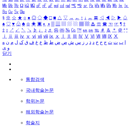
㎒
㎓
㎔
Ω
㏀
㏁
㎊
㎋
㎌
㏖
㏅
㎭
㎮
㎯
㏛
㎩
㎪
㎫
㎬
㏝
㏐
㏓
㏃
㏉
㏜
㏆
§
※
☆
★
○
●
◎
◇
◆
□
■
△
▽
→
←
↑
↓
↔
〓
◁
◀
▷
▶
♤
♠
♡
♥
♧
♣
⊙
◈
▣
◐
◑
▒
▤
▥
▨
▧
▦
▩
♨
☏
☎
☜
☞
¶
†
‡
↕
↗
↙
↖
↘
♭
♩
♪
♬
㉿
㈜
№
㏇
™
㏂
㏘
℡
＃
＆
＊
＠
ª
º
ⅰ
ⅱ
ⅲ
ⅳ
ⅴ
ⅵ
ⅶ
ⅷ
ⅸ
ⅹ
Ⅰ
Ⅱ
Ⅲ
Ⅳ
Ⅴ
Ⅵ
Ⅶ
Ⅷ
Ⅸ
Ⅹ
ا
ب
ت
ث
ج
ح
خ
د
ذ
ر
ز
س
ش
ص
ض
ط
ظ
ع
غ
ف
ق
ک
ل
م
ن
ه
و
ی
닫기
통합검색
국내학술논문
학위논문
해외학술논문
학술지