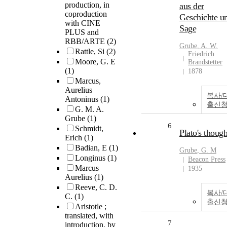
production, in
aus der
coproduction
Geschichte u
with CINE
Sage
PLUS and
RBB/ARTE
(2)
Grube
,
A
. W.
Rattle, Si
(2)
Friedrich
Moore, G. E
Brandstetter
(1)
1878
Marcus,
Aurelius
복사/
Antoninus
(1)
출신
G. M. A.
Grube
(1)
6
Schmidt,
Plato's though
Erich
(1)
Badian, E
(1)
Grube
, G. M
Longinus
(1)
Beacon Press
Marcus
1935
Aurelius
(1)
Reeve, C. D.
복사/
C.
(1)
출신
Aristotle ;
translated, with
7
introduction, by