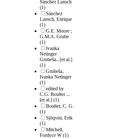
Sánchez Lansch
(1)
Sánchez
Lansch, Enrique
(1)
G.E. Moore ;
G.M.A. Grube
(1)
Ivanka
Netinger
Grubeša...[et al.]
(1)
Grubeša,
Ivanka Netinger
(1)
edited by
C.G. Boulter ...
[et al.]
(1)
Boulter, C. G.
(1)
Sjöqvist, Erik
(1)
Mitchell,
Fordyce W
(1)