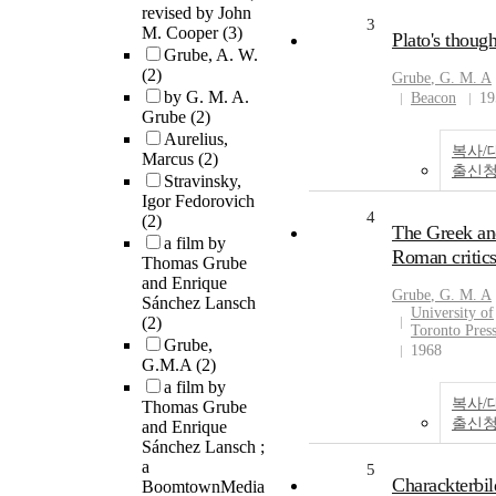
revised by John
3
M. Cooper
(3)
Plato's though
Grube, A. W.
(2)
Grube
, G. M.
A
by G. M. A.
Beacon
19
Grube
(2)
Aurelius,
복사/
Marcus
(2)
출신
Stravinsky,
Igor Fedorovich
4
(2)
The Greek an
a film by
Roman critic
Thomas Grube
and Enrique
Grube
, G. M.
A
Sánchez Lansch
University of
(2)
Toronto Pres
Grube,
1968
G.M.A
(2)
a film by
복사/
Thomas Grube
출신
and Enrique
Sánchez Lansch ;
a
5
Charackterbil
BoomtownMedia