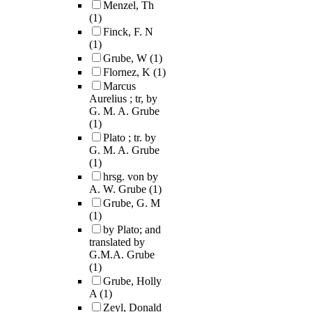
Menzel, Th
(1)
Finck, F. N
(1)
Grube, W
(1)
Flornez, K
(1)
Marcus
Aurelius ; tr, by
G. M. A. Grube
(1)
Plato ; tr. by
G. M. A. Grube
(1)
hrsg. von by
A. W. Grube
(1)
Grube, G. M
(1)
by Plato; and
translated by
G.M.A. Grube
(1)
Grube, Holly
A
(1)
Zeyl, Donald