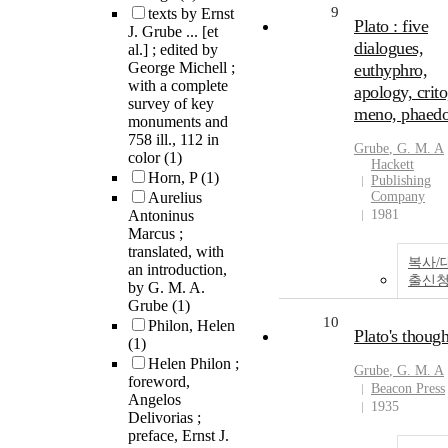
9
texts by Ernst
Plato : five
J. Grube ... [et
dialogues,
al.] ; edited by
George Michell ;
euthyphro,
with a complete
apology, crito
survey of key
meno, phaed
monuments and
758 ill., 112 in
Grube
, G. M.
A
color
(1)
Hackett
Horn, P
(1)
Publishing
Aurelius
Company
Antoninus
1981
Marcus ;
translated, with
복사/
an introduction,
출신
by G. M. A.
Grube
(1)
10
Philon, Helen
Plato's though
(1)
Helen Philon ;
Grube
, G. M.
A
foreword,
Beacon Press
Angelos
1935
Delivorias ;
preface, Ernst J.