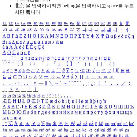
北京 을 입력하시려면
beijing
을 입력하시고 space를 누르
시면 됩니다.
ㅥ
ㅦ
ㅧ
ㅨ
ㅩ
ㅪ
ㅫ
ㅬ
ㅭ
ㅮ
ㅯ
ㅰ
ㅱ
ㅲ
ㅳ
ㅴ
ㅵ
ㅶ
ㅷ
ㅸ
ㅹ
ㅺ
ㅻ
ㅼ
ㅽ
ㅾ
ㅿ
ㆀ
ㆁ
ㆂ
ㆃ
ㆄ
ㆅ
ㆆ
ㆇ
ㆈ
ㆉ
ㆊ
ㆋ
ㆌ
ㆍ
ㆎ
Α
Β
Γ
Δ
Ε
Ζ
Η
Θ
Ι
Κ
Λ
Μ
Ν
Ξ
Ο
Π
Ρ
Σ
Τ
Υ
Φ
Χ
Ψ
Ω
α
β
γ
δ
ε
ζ
η
θ
ι
κ
λ
μ
ν
ξ
ο
π
ρ
σ
τ
υ
φ
χ
ψ
ω
á
à
Á
À
é
è
É
È
ç
Ç
ê
Ä
Ö
Ü
ä
ö
ü
ß
ְ
ֳ
ֲ
ֱ
ָ
ַ
ֵ
ֶ
ִ
ֹ
ּ
ֻ
ׂ
ׁ
ּ
ב
ה
נ
מ
צ
ת
ץ
ש
ד
ג
כ
ע
י
ח
ל
ך
ף
ק
ר
א
ט
ו
ן
ם
פ
‘
’
“
”
〔
〕
〈
〉
「
」
『
』
【
】
＂
（
）
［
］
｛
｝
±
×
÷
≠
≤
≥
∞
∴
♂
♀
∠
⊥
⌒
∂
∇
≡
≒
≪
≫
√
∽
∝
∵
∫
∬
∈
∋
⊆
⊇
⊂
⊃
∪
∩
∧
∨
￢
⇒
⇔
∀
∃
∮
∑
∏
＋
－
＜
＝
＞
、
。
·
‥
…
¨
〃
―
∥
＼
∼
´
～
ˇ
˘
˝
˚
˙
¸
˛
¡
¿
ː
！
＇
，
．
／
：
；
？
＾
＿
｀
｜
½
⅓
⅔
¼
¾
⅛
⅜
⅝
⅞
¹
²
³
⁴
ⁿ
₁
₂
₃
₄
Æ
Ð
Ħ
Ĳ
Ł
Ø
Œ
Þ
Ŧ
Ŋ
æ
đ
ð
ħ
ı
ĳ
ĸ
ŀ
ł
ø
œ
ß
þ
ŧ
ŋ
ŉ
А
Б
В
Г
Д
Е
Ё
Ж
З
И
Й
К
Л
М
Н
О
П
Р
С
Т
У
Ф
Х
Ц
Ч
Ш
Щ
Ъ
Ы
Ь
Э
Ю
Я
а
б
в
г
д
е
ё
ж
з
и
й
к
л
м
н
о
п
р
с
т
у
ф
х
ц
ч
ш
щ
ъ
ы
ь
э
ю
я
′
″
℃
Å
￠
￡
￥
¤
℉
‰
＄
％
Ｆ
￦
㎕
㎖
㎗
ℓ
㎘
㏄
㎣
㎤
㎥
㎦
㎙
㎚
㎛
㎜
㎝
㎞
㎟
㎠
㎡
㎢
㏊
㎍
㎎
㎏
㏏
㎈
㎉
㏈
㎧
㎨
㎰
㎱
㎲
㎳
㎴
㎵
㎶
㎷
㎸
㎹
㎀
㎁
㎂
㎃
㎄
㎺
㎻
㎽
㎾
㎿
㎐
㎑