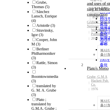
정확
Grube,
and uses of st
순
Thomas
(5)
slag in buildi
10개씩 출력
내림
Sánchez
인기
construction
Lansch, Enrique
순
조회
10개
(4)
연도
Grubeša
, Ivanka
출력
Aristotle
(3)
Netinger
제목
20개
Stravinsky,
Woodhead
저자
출력
Publishing
Igor
(3)
발행
2016
30개
Cooper, John
관순
M
(3)
출력
Berliner
50개
복사/
Philharmoniker
출력
출신
(3)
100
Rattle, Simon
2
출력
(3)
Plato's Meno
Boomtownmedia
Grube
, G.M.
A
(3)
Hackett Pub.
Co.
translated by
1976
G. M. A. Grube
(3)
Plato ;
복사/
translated by
출신
G.M.A. Grube ;