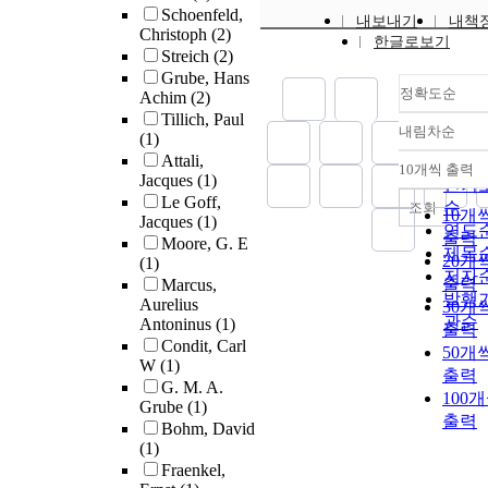
Schoenfeld,
내보내기
내책
Christoph
(2)
한글로보기
Streich
(2)
Grube, Hans
정확도순
Achim
(2)
Tillich, Paul
내림차순
(1)
정확
Attali,
순
10개씩 출력
내림
Jacques
(1)
인기
Le Goff,
순
조회
10개
Jacques
(1)
연도
출력
Moore, G. E
제목
20개
(1)
저자
출력
Marcus,
발행
Aurelius
30개
관순
Antoninus
(1)
출력
Condit, Carl
50개
W
(1)
출력
G. M. A.
100
Grube
(1)
출력
Bohm, David
(1)
Fraenkel,