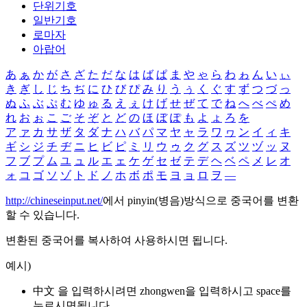
단위기호
일반기호
로마자
아랍어
あ
ぁ
か
が
さ
ざ
た
だ
な
は
ば
ぱ
ま
や
ゃ
ら
わ
ゎ
ん
い
ぃ
き
ぎ
し
じ
ち
ぢ
に
ひ
び
ぴ
み
り
う
ぅ
く
ぐ
す
ず
つ
づ
っ
ぬ
ふ
ぶ
ぷ
む
ゆ
ゅ
る
え
ぇ
け
げ
せ
ぜ
て
で
ね
へ
べ
ぺ
め
れ
お
ぉ
こ
ご
そ
ぞ
と
ど
の
ほ
ぼ
ぽ
も
よ
ょ
ろ
を
ア
ァ
カ
サ
ザ
タ
ダ
ナ
ハ
バ
パ
マ
ヤ
ャ
ラ
ワ
ヮ
ン
イ
ィ
キ
ギ
シ
ジ
チ
ヂ
ニ
ヒ
ビ
ピ
ミ
リ
ウ
ゥ
ク
グ
ス
ズ
ツ
ヅ
ッ
ヌ
フ
ブ
プ
ム
ユ
ュ
ル
エ
ェ
ケ
ゲ
セ
ゼ
テ
デ
ヘ
ベ
ペ
メ
レ
オ
ォ
コ
ゴ
ソ
ゾ
ト
ド
ノ
ホ
ボ
ポ
モ
ヨ
ョ
ロ
ヲ
―
http://chineseinput.net/
에서 pinyin(병음)방식으로 중국어를 변환
할 수 있습니다.
변환된 중국어를 복사하여 사용하시면 됩니다.
예시)
中文 을 입력하시려면
zhongwen
을 입력하시고 space를
누르시면됩니다.