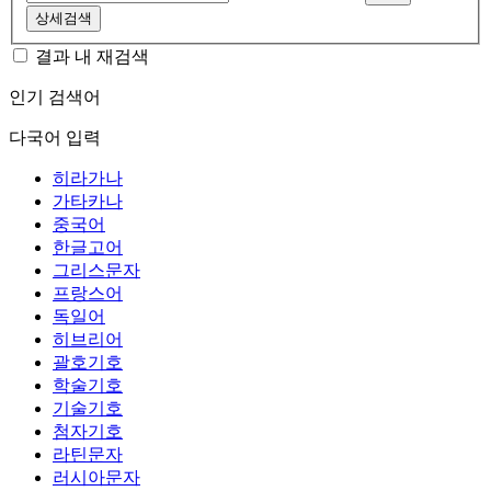
상세검색
결과 내 재검색
인기 검색어
다국어 입력
히라가나
가타카나
중국어
한글고어
그리스문자
프랑스어
독일어
히브리어
괄호기호
학술기호
기술기호
첨자기호
라틴문자
러시아문자