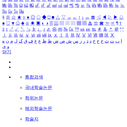
㎒
㎓
㎔
Ω
㏀
㏁
㎊
㎋
㎌
㏖
㏅
㎭
㎮
㎯
㏛
㎩
㎪
㎫
㎬
㏝
㏐
㏓
㏃
㏉
㏜
㏆
§
※
☆
★
○
●
◎
◇
◆
□
■
△
▽
→
←
↑
↓
↔
〓
◁
◀
▷
▶
♤
♠
♡
♥
♧
♣
⊙
◈
▣
◐
◑
▒
▤
▥
▨
▧
▦
▩
♨
☏
☎
☜
☞
¶
†
‡
↕
↗
↙
↖
↘
♭
♩
♪
♬
㉿
㈜
№
㏇
™
㏂
㏘
℡
＃
＆
＊
＠
ª
º
ⅰ
ⅱ
ⅲ
ⅳ
ⅴ
ⅵ
ⅶ
ⅷ
ⅸ
ⅹ
Ⅰ
Ⅱ
Ⅲ
Ⅳ
Ⅴ
Ⅵ
Ⅶ
Ⅷ
Ⅸ
Ⅹ
ا
ب
ت
ث
ج
ح
خ
د
ذ
ر
ز
س
ش
ص
ض
ط
ظ
ع
غ
ف
ق
ک
ل
م
ن
ه
و
ی
닫기
통합검색
국내학술논문
학위논문
해외학술논문
학술지