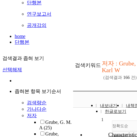
단행본
연구보고서
공개강의
home
단행본
검색결과 좁혀 보기
저자 : Grube,
검색키워드
Karl W
선택해제
(검색결과
166
건)
좁혀본 항목 보기순서
검색량순
내보내기
내책
가나다순
한글로보기
저자
1
Grube, G. M.
정확도순
A
(25)
Grube,
Characteristic
내림차순