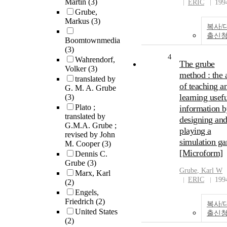
Martin
(3)
ERIC
199
Grube,
Markus
(3)
복사/
출신
Boomtownmedia
(3)
4
Wahrendorf,
The grube
Volker
(3)
method : the a
translated by
of teaching a
G. M. A. Grube
learning usefu
(3)
Plato ;
information b
translated by
designing an
G.M.A. Grube ;
playing a
revised by John
simulation g
M. Cooper
(3)
[Microform]
Dennis C.
Grube
(3)
Grube
, Karl W
Marx, Karl
ERIC
199
(2)
Engels,
Friedrich
(2)
복사/
United States
출신
(2)