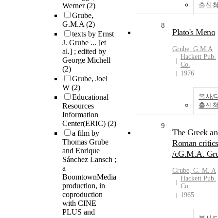
Werner
(2)
출신
Grube,
G.M.A
(2)
8
Plato's Meno
texts by Ernst
J. Grube ... [et
Grube
, G.M.A
al.] ; edited by
Hackett Pub.
George Michell
Co.
(2)
1976
Grube, Joel
W
(2)
Educational
복사/
Resources
출신
Information
Center(ERIC)
(2)
9
The Greek an
a film by
Thomas Grube
Roman critic
and Enrique
/cG.M.A. Gr
Sánchez Lansch ;
a
Grube
, G. M. A
BoomtownMedia
Hackett Pub.
production, in
Co.
coproduction
1965
with CINE
PLUS and