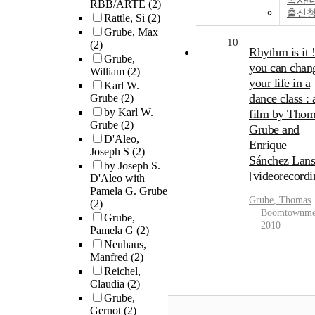
복사/
RBB/ARTE
(2)
출신
Rattle, Si
(2)
Grube, Max
10
(2)
Rhythm is it !
Grube,
you can chan
William
(2)
your life in a
Karl W.
dance class : 
Grube
(2)
by Karl W.
film by Thom
Grube
(2)
Grube and
D'Aleo,
Enrique
Joseph S
(2)
Sánchez Lan
by Joseph S.
[videorecordi
D'Aleo with
Pamela G. Grube
Grube
, Thomas
(2)
Boomtownme
Grube,
2010
Pamela G
(2)
Neuhaus,
Manfred
(2)
Reichel,
Claudia
(2)
Grube,
Gernot
(2)