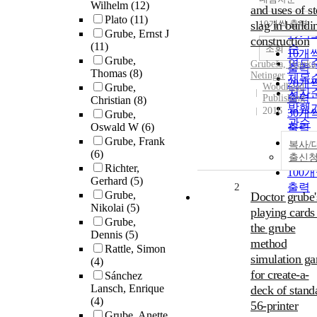
정확
Wilhelm
(12)
and uses of st
순
Plato
(11)
slag in buildi
10개씩 출력
내림
Grube, Ernst J
인기
construction
(11)
순
조회
10개
Grube,
연도
Grubeša, Ivanka
출력
Thomas
(8)
Netinger
제목
20개
Grube,
Woodhead
저자
출력
Publishing
Christian
(8)
발행
2016
30개
Grube,
관순
Oswald W
(6)
출력
Grube, Frank
50개
복사/
(6)
출력
출신
Richter,
100
Gerhard
(5)
2
출력
Grube,
Doctor grube'
Nikolai
(5)
playing cards
Grube,
the grube
Dennis
(5)
method
Rattle, Simon
simulation g
(4)
for create-a-
Sánchez
Lansch, Enrique
deck of stand
(4)
56-printer
Grube, Anette