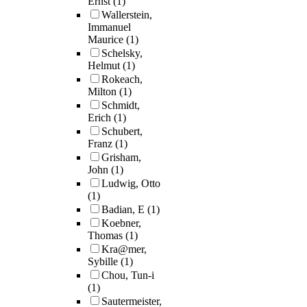
Ernst
(1)
Wallerstein,
Immanuel
Maurice
(1)
Schelsky,
Helmut
(1)
Rokeach,
Milton
(1)
Schmidt,
Erich
(1)
Schubert,
Franz
(1)
Grisham,
John
(1)
Ludwig, Otto
(1)
Badian, E
(1)
Koebner,
Thomas
(1)
Kra@mer,
Sybille
(1)
Chou, Tun-i
(1)
Sautermeister,