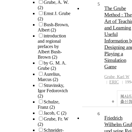
Grube, A. W.
5
(2)
The Grube
Ernst J. Grube
Method : The
(2)
Art of Teachi
Bush-Brown,
and Learning
Albert
(2)
Useful
introduction
Information 
and regional
prefaces by
Designing an
Albert Bush-
Playing a
Brown
(2)
Simulation
by G. M. A.
Game
Grube
(2)
Aurelius,
Grube
, Karl W
Marcus
(2)
ERIC
199
Stravinsky,
Igor Fedorovich
(2)
복사/
Schulze,
출신
Franz
(2)
Jacob, C
(2)
6
Friedrich
Grube, Fr. W
Wilhelm Gru
(2)
Schneider-
und seine Rei