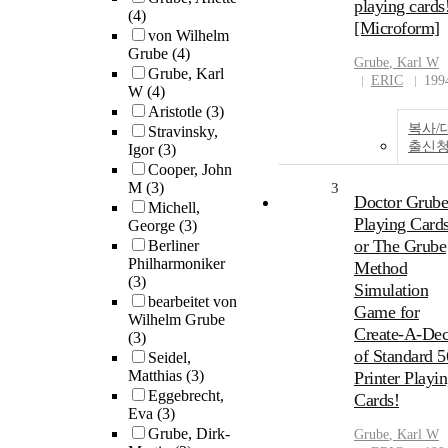
playing cards
(4)
[Microform]
von Wilhelm
Grube
(4)
Grube
, Karl W
Grube, Karl
ERIC
199
W
(4)
Aristotle
(3)
복사/
Stravinsky,
출신
Igor
(3)
Cooper, John
M
(3)
3
Doctor Grube
Michell,
Playing Card
George
(3)
or The Grube
Berliner
Philharmoniker
Method
(3)
Simulation
bearbeitet von
Game for
Wilhelm Grube
Create-A-De
(3)
of Standard 5
Seidel,
Matthias
(3)
Printer Playi
Eggebrecht,
Cards!
Eva
(3)
Grube, Dirk-
Grube
, Karl W