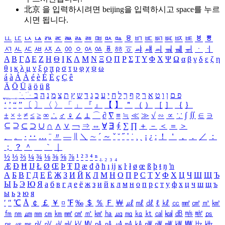
北京 을 입력하시려면
beijing
을 입력하시고 space를 누르
시면 됩니다.
ㅥ
ㅦ
ㅧ
ㅨ
ㅩ
ㅪ
ㅫ
ㅬ
ㅭ
ㅮ
ㅯ
ㅰ
ㅱ
ㅲ
ㅳ
ㅴ
ㅵ
ㅶ
ㅷ
ㅸ
ㅹ
ㅺ
ㅻ
ㅼ
ㅽ
ㅾ
ㅿ
ㆀ
ㆁ
ㆂ
ㆃ
ㆄ
ㆅ
ㆆ
ㆇ
ㆈ
ㆉ
ㆊ
ㆋ
ㆌ
ㆍ
ㆎ
Α
Β
Γ
Δ
Ε
Ζ
Η
Θ
Ι
Κ
Λ
Μ
Ν
Ξ
Ο
Π
Ρ
Σ
Τ
Υ
Φ
Χ
Ψ
Ω
α
β
γ
δ
ε
ζ
η
θ
ι
κ
λ
μ
ν
ξ
ο
π
ρ
σ
τ
υ
φ
χ
ψ
ω
á
à
Á
À
é
è
É
È
ç
Ç
ê
Ä
Ö
Ü
ä
ö
ü
ß
ְ
ֳ
ֲ
ֱ
ָ
ַ
ֵ
ֶ
ִ
ֹ
ּ
ֻ
ׂ
ׁ
ּ
ב
ה
נ
מ
צ
ת
ץ
ש
ד
ג
כ
ע
י
ח
ל
ך
ף
ק
ר
א
ט
ו
ן
ם
פ
‘
’
“
”
〔
〕
〈
〉
「
」
『
』
【
】
＂
（
）
［
］
｛
｝
±
×
÷
≠
≤
≥
∞
∴
♂
♀
∠
⊥
⌒
∂
∇
≡
≒
≪
≫
√
∽
∝
∵
∫
∬
∈
∋
⊆
⊇
⊂
⊃
∪
∩
∧
∨
￢
⇒
⇔
∀
∃
∮
∑
∏
＋
－
＜
＝
＞
、
。
·
‥
…
¨
〃
―
∥
＼
∼
´
～
ˇ
˘
˝
˚
˙
¸
˛
¡
¿
ː
！
＇
，
．
／
：
；
？
＾
＿
｀
｜
½
⅓
⅔
¼
¾
⅛
⅜
⅝
⅞
¹
²
³
⁴
ⁿ
₁
₂
₃
₄
Æ
Ð
Ħ
Ĳ
Ł
Ø
Œ
Þ
Ŧ
Ŋ
æ
đ
ð
ħ
ı
ĳ
ĸ
ŀ
ł
ø
œ
ß
þ
ŧ
ŋ
ŉ
А
Б
В
Г
Д
Е
Ё
Ж
З
И
Й
К
Л
М
Н
О
П
Р
С
Т
У
Ф
Х
Ц
Ч
Ш
Щ
Ъ
Ы
Ь
Э
Ю
Я
а
б
в
г
д
е
ё
ж
з
и
й
к
л
м
н
о
п
р
с
т
у
ф
х
ц
ч
ш
щ
ъ
ы
ь
э
ю
я
′
″
℃
Å
￠
￡
￥
¤
℉
‰
＄
％
Ｆ
￦
㎕
㎖
㎗
ℓ
㎘
㏄
㎣
㎤
㎥
㎦
㎙
㎚
㎛
㎜
㎝
㎞
㎟
㎠
㎡
㎢
㏊
㎍
㎎
㎏
㏏
㎈
㎉
㏈
㎧
㎨
㎰
㎱
㎲
㎳
㎴
㎵
㎶
㎷
㎸
㎹
㎀
㎁
㎂
㎃
㎄
㎺
㎻
㎽
㎾
㎿
㎐
㎑