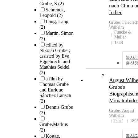
Grube, S
(2)
nach China u
Schrenck,
Indien
Leopold
(2)
Lang, Lang
Grube
, Friedric
(2)
Wilhelm
Funcke &
Martin, Simon
Müller
(2)
1848
edited by
Nikolai Grube ;
assisted by Eva
복사/
Eggebrecht and
출신
Matthias Seidel
(2)
7
a film by
August Wilh
Thomas Grube
Grube's
and Enrique
Biographisch
Sánchez Lansch
Miniaturbider
(2)
Dennis Grube
Grube
, August
(2)
Wilhelm
[s.n.]
189
Grube,Markus
(2)
Kogge,
복사/