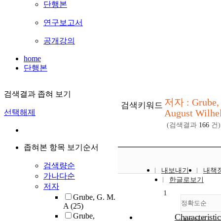
단행본
연구보고서
공개강의
home
단행본
검색결과 좁혀 보기
저자 : Grube,
검색키워드
August Wilhe
선택해제
(검색결과
166
건)
좁혀본 항목 보기순서
검색량순
내보내기
내책
가나다순
한글로보기
저자
1
Grube, G. M.
정확도순
A
(25)
Grube,
Characteristic
내림차순