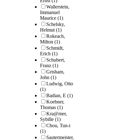
Ernst
(1)
Wallerstein,
Immanuel
Maurice
(1)
Schelsky,
Helmut
(1)
Rokeach,
Milton
(1)
Schmidt,
Erich
(1)
Schubert,
Franz
(1)
Grisham,
John
(1)
Ludwig, Otto
(1)
Badian, E
(1)
Koebner,
Thomas
(1)
Kra@mer,
Sybille
(1)
Chou, Tun-i
(1)
Sautermeister,