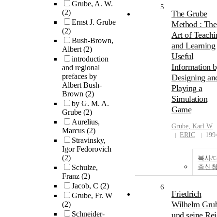
Grube, A. W.
5
(2)
The Grube
Ernst J. Grube
Method : The
(2)
Art of Teachi
Bush-Brown,
and Learning
Albert
(2)
Useful
introduction
Information 
and regional
prefaces by
Designing an
Albert Bush-
Playing a
Brown
(2)
Simulation
by G. M. A.
Game
Grube
(2)
Aurelius,
Grube
, Karl W
Marcus
(2)
ERIC
199
Stravinsky,
Igor Fedorovich
(2)
복사/
Schulze,
출신
Franz
(2)
Jacob, C
(2)
6
Friedrich
Grube, Fr. W
Wilhelm Gru
(2)
Schneider-
und seine Rei