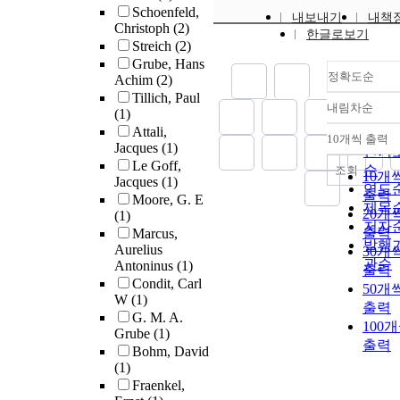
Schoenfeld,
내보내기
내책
Christoph
(2)
한글로보기
Streich
(2)
Grube, Hans
정확도순
Achim
(2)
Tillich, Paul
내림차순
(1)
정확
Attali,
순
10개씩 출력
내림
Jacques
(1)
인기
Le Goff,
순
조회
10개
Jacques
(1)
연도
출력
Moore, G. E
제목
20개
(1)
저자
출력
Marcus,
발행
Aurelius
30개
관순
Antoninus
(1)
출력
Condit, Carl
50개
W
(1)
출력
G. M. A.
100
Grube
(1)
출력
Bohm, David
(1)
Fraenkel,