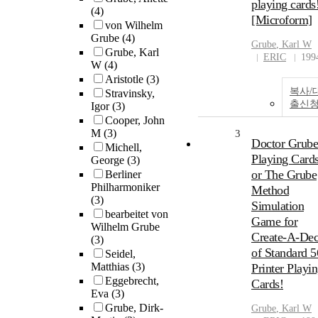
playing cards
(4)
[Microform]
von Wilhelm
Grube
(4)
Grube
, Karl W
Grube, Karl
ERIC
199
W
(4)
Aristotle
(3)
복사/
Stravinsky,
출신
Igor
(3)
Cooper, John
M
(3)
3
Doctor Grube
Michell,
Playing Card
George
(3)
or The Grube
Berliner
Philharmoniker
Method
(3)
Simulation
bearbeitet von
Game for
Wilhelm Grube
Create-A-De
(3)
of Standard 5
Seidel,
Matthias
(3)
Printer Playi
Eggebrecht,
Cards!
Eva
(3)
Grube, Dirk-
Grube
, Karl W