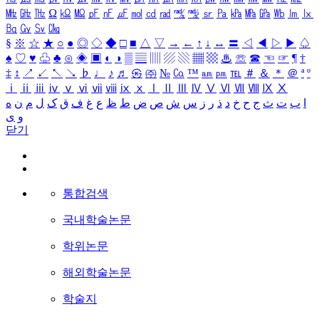
㎒
㎓
㎔
Ω
㏀
㏁
㎊
㎋
㎌
㏖
㏅
㎭
㎮
㎯
㏛
㎩
㎪
㎫
㎬
㏝
㏐
㏓
㏃
㏉
㏜
㏆
§
※
☆
★
○
●
◎
◇
◆
□
■
△
▽
→
←
↑
↓
↔
〓
◁
◀
▷
▶
♤
♠
♡
♥
♧
♣
⊙
◈
▣
◐
◑
▒
▤
▥
▨
▧
▦
▩
♨
☏
☎
☜
☞
¶
†
‡
↕
↗
↙
↖
↘
♭
♩
♪
♬
㉿
㈜
№
㏇
™
㏂
㏘
℡
＃
＆
＊
＠
ª
º
ⅰ
ⅱ
ⅲ
ⅳ
ⅴ
ⅵ
ⅶ
ⅷ
ⅸ
ⅹ
Ⅰ
Ⅱ
Ⅲ
Ⅳ
Ⅴ
Ⅵ
Ⅶ
Ⅷ
Ⅸ
Ⅹ
ا
ب
ت
ث
ج
ح
خ
د
ذ
ر
ز
س
ش
ص
ض
ط
ظ
ع
غ
ف
ق
ک
ل
م
ن
ه
و
ی
닫기
통합검색
국내학술논문
학위논문
해외학술논문
학술지