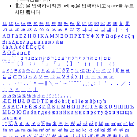
北京 을 입력하시려면
beijing
을 입력하시고 space를 누르
시면 됩니다.
ㅥ
ㅦ
ㅧ
ㅨ
ㅩ
ㅪ
ㅫ
ㅬ
ㅭ
ㅮ
ㅯ
ㅰ
ㅱ
ㅲ
ㅳ
ㅴ
ㅵ
ㅶ
ㅷ
ㅸ
ㅹ
ㅺ
ㅻ
ㅼ
ㅽ
ㅾ
ㅿ
ㆀ
ㆁ
ㆂ
ㆃ
ㆄ
ㆅ
ㆆ
ㆇ
ㆈ
ㆉ
ㆊ
ㆋ
ㆌ
ㆍ
ㆎ
Α
Β
Γ
Δ
Ε
Ζ
Η
Θ
Ι
Κ
Λ
Μ
Ν
Ξ
Ο
Π
Ρ
Σ
Τ
Υ
Φ
Χ
Ψ
Ω
α
β
γ
δ
ε
ζ
η
θ
ι
κ
λ
μ
ν
ξ
ο
π
ρ
σ
τ
υ
φ
χ
ψ
ω
á
à
Á
À
é
è
É
È
ç
Ç
ê
Ä
Ö
Ü
ä
ö
ü
ß
ְ
ֳ
ֲ
ֱ
ָ
ַ
ֵ
ֶ
ִ
ֹ
ּ
ֻ
ׂ
ׁ
ּ
ב
ה
נ
מ
צ
ת
ץ
ש
ד
ג
כ
ע
י
ח
ל
ך
ף
ק
ר
א
ט
ו
ן
ם
פ
‘
’
“
”
〔
〕
〈
〉
「
」
『
』
【
】
＂
（
）
［
］
｛
｝
±
×
÷
≠
≤
≥
∞
∴
♂
♀
∠
⊥
⌒
∂
∇
≡
≒
≪
≫
√
∽
∝
∵
∫
∬
∈
∋
⊆
⊇
⊂
⊃
∪
∩
∧
∨
￢
⇒
⇔
∀
∃
∮
∑
∏
＋
－
＜
＝
＞
、
。
·
‥
…
¨
〃
―
∥
＼
∼
´
～
ˇ
˘
˝
˚
˙
¸
˛
¡
¿
ː
！
＇
，
．
／
：
；
？
＾
＿
｀
｜
½
⅓
⅔
¼
¾
⅛
⅜
⅝
⅞
¹
²
³
⁴
ⁿ
₁
₂
₃
₄
Æ
Ð
Ħ
Ĳ
Ł
Ø
Œ
Þ
Ŧ
Ŋ
æ
đ
ð
ħ
ı
ĳ
ĸ
ŀ
ł
ø
œ
ß
þ
ŧ
ŋ
ŉ
А
Б
В
Г
Д
Е
Ё
Ж
З
И
Й
К
Л
М
Н
О
П
Р
С
Т
У
Ф
Х
Ц
Ч
Ш
Щ
Ъ
Ы
Ь
Э
Ю
Я
а
б
в
г
д
е
ё
ж
з
и
й
к
л
м
н
о
п
р
с
т
у
ф
х
ц
ч
ш
щ
ъ
ы
ь
э
ю
я
′
″
℃
Å
￠
￡
￥
¤
℉
‰
＄
％
Ｆ
￦
㎕
㎖
㎗
ℓ
㎘
㏄
㎣
㎤
㎥
㎦
㎙
㎚
㎛
㎜
㎝
㎞
㎟
㎠
㎡
㎢
㏊
㎍
㎎
㎏
㏏
㎈
㎉
㏈
㎧
㎨
㎰
㎱
㎲
㎳
㎴
㎵
㎶
㎷
㎸
㎹
㎀
㎁
㎂
㎃
㎄
㎺
㎻
㎽
㎾
㎿
㎐
㎑