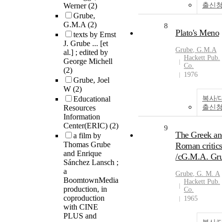
Werner
(2)
출신
Grube,
G.M.A
(2)
8
Plato's Meno
texts by Ernst
J. Grube ... [et
Grube
, G.M.A
al.] ; edited by
Hackett Pub.
George Michell
Co.
(2)
1976
Grube, Joel
W
(2)
Educational
복사/
Resources
출신
Information
Center(ERIC)
(2)
9
The Greek an
a film by
Thomas Grube
Roman critic
and Enrique
/cG.M.A. Gr
Sánchez Lansch ;
a
Grube
, G. M. A
BoomtownMedia
Hackett Pub.
production, in
Co.
coproduction
1965
with CINE
PLUS and