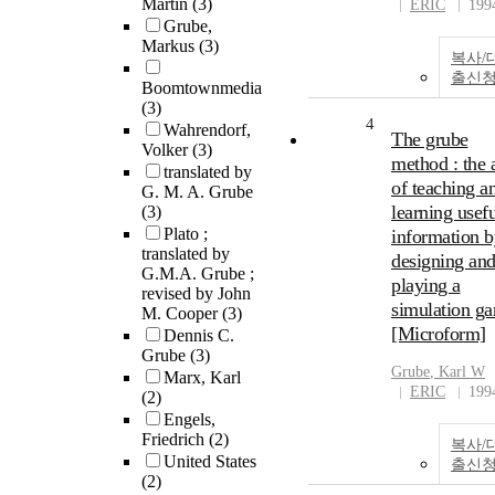
Martin
(3)
ERIC
199
Grube,
Markus
(3)
복사/
출신
Boomtownmedia
(3)
4
Wahrendorf,
The grube
Volker
(3)
method : the a
translated by
of teaching a
G. M. A. Grube
learning usefu
(3)
Plato ;
information b
translated by
designing an
G.M.A. Grube ;
playing a
revised by John
simulation g
M. Cooper
(3)
[Microform]
Dennis C.
Grube
(3)
Grube
, Karl W
Marx, Karl
ERIC
199
(2)
Engels,
Friedrich
(2)
복사/
United States
출신
(2)