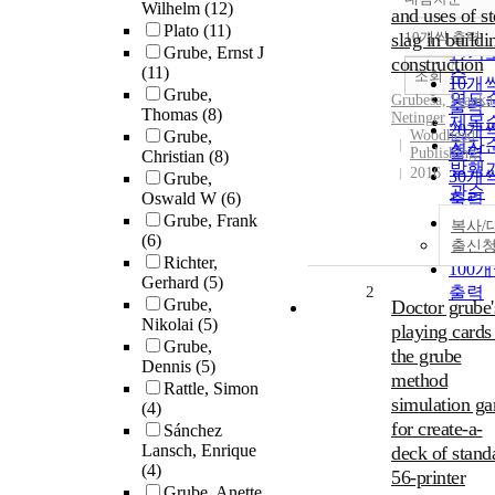
정확
Wilhelm
(12)
and uses of st
순
Plato
(11)
slag in buildi
10개씩 출력
내림
Grube, Ernst J
인기
construction
(11)
순
조회
10개
Grube,
연도
Grubeša, Ivanka
출력
Thomas
(8)
Netinger
제목
20개
Grube,
Woodhead
저자
출력
Publishing
Christian
(8)
발행
2016
30개
Grube,
관순
Oswald W
(6)
출력
Grube, Frank
50개
복사/
(6)
출력
출신
Richter,
100
Gerhard
(5)
2
출력
Grube,
Doctor grube'
Nikolai
(5)
playing cards
Grube,
the grube
Dennis
(5)
method
Rattle, Simon
simulation g
(4)
for create-a-
Sánchez
Lansch, Enrique
deck of stand
(4)
56-printer
Grube, Anette