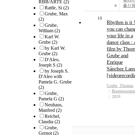
복사/
RBB/ARTE
(2)
출신
Rattle, Si
(2)
Grube, Max
10
(2)
Rhythm is it !
Grube,
you can chan
William
(2)
your life in a
Karl W.
dance class : 
Grube
(2)
by Karl W.
film by Thom
Grube
(2)
Grube and
D'Aleo,
Enrique
Joseph S
(2)
Sánchez Lan
by Joseph S.
[videorecordi
D'Aleo with
Pamela G. Grube
Grube
, Thomas
(2)
Boomtownme
Grube,
2010
Pamela G
(2)
Neuhaus,
Manfred
(2)
Reichel,
Claudia
(2)
Grube,
Gernot
(2)