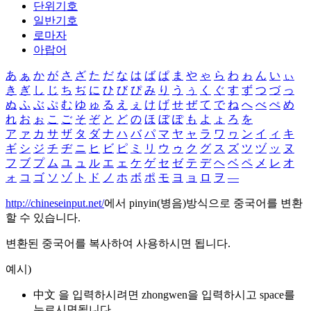
단위기호
일반기호
로마자
아랍어
あ
ぁ
か
が
さ
ざ
た
だ
な
は
ば
ぱ
ま
や
ゃ
ら
わ
ゎ
ん
い
ぃ
き
ぎ
し
じ
ち
ぢ
に
ひ
び
ぴ
み
り
う
ぅ
く
ぐ
す
ず
つ
づ
っ
ぬ
ふ
ぶ
ぷ
む
ゆ
ゅ
る
え
ぇ
け
げ
せ
ぜ
て
で
ね
へ
べ
ぺ
め
れ
お
ぉ
こ
ご
そ
ぞ
と
ど
の
ほ
ぼ
ぽ
も
よ
ょ
ろ
を
ア
ァ
カ
サ
ザ
タ
ダ
ナ
ハ
バ
パ
マ
ヤ
ャ
ラ
ワ
ヮ
ン
イ
ィ
キ
ギ
シ
ジ
チ
ヂ
ニ
ヒ
ビ
ピ
ミ
リ
ウ
ゥ
ク
グ
ス
ズ
ツ
ヅ
ッ
ヌ
フ
ブ
プ
ム
ユ
ュ
ル
エ
ェ
ケ
ゲ
セ
ゼ
テ
デ
ヘ
ベ
ペ
メ
レ
オ
ォ
コ
ゴ
ソ
ゾ
ト
ド
ノ
ホ
ボ
ポ
モ
ヨ
ョ
ロ
ヲ
―
http://chineseinput.net/
에서 pinyin(병음)방식으로 중국어를 변환
할 수 있습니다.
변환된 중국어를 복사하여 사용하시면 됩니다.
예시)
中文 을 입력하시려면
zhongwen
을 입력하시고 space를
누르시면됩니다.