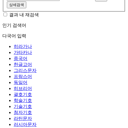
상세검색
결과 내 재검색
인기 검색어
다국어 입력
히라가나
가타카나
중국어
한글고어
그리스문자
프랑스어
독일어
히브리어
괄호기호
학술기호
기술기호
첨자기호
라틴문자
러시아문자