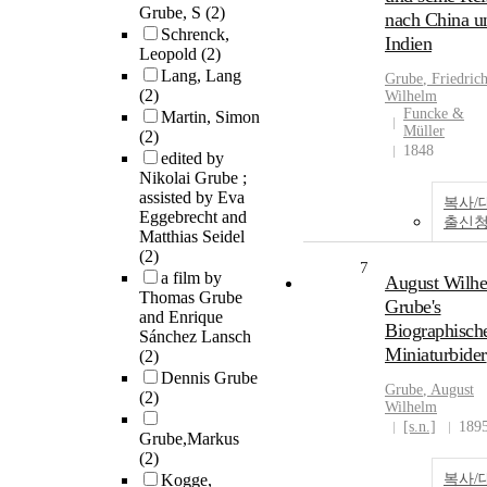
Grube, S
(2)
nach China u
Schrenck,
Indien
Leopold
(2)
Lang, Lang
Grube
, Friedric
(2)
Wilhelm
Funcke &
Martin, Simon
Müller
(2)
1848
edited by
Nikolai Grube ;
assisted by Eva
복사/
Eggebrecht and
출신
Matthias Seidel
(2)
7
a film by
August Wilh
Thomas Grube
Grube's
and Enrique
Biographisch
Sánchez Lansch
Miniaturbider
(2)
Dennis Grube
Grube
, August
(2)
Wilhelm
[s.n.]
189
Grube,Markus
(2)
Kogge,
복사/