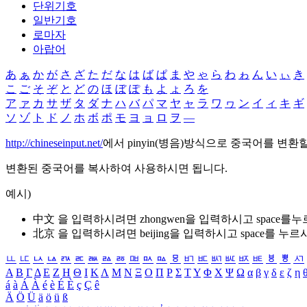
단위기호
일반기호
로마자
아랍어
あ
ぁ
か
が
さ
ざ
た
だ
な
は
ば
ぱ
ま
や
ゃ
ら
わ
ゎ
ん
い
ぃ
き
こ
ご
そ
ぞ
と
ど
の
ほ
ぼ
ぽ
も
よ
ょ
ろ
を
ア
ァ
カ
サ
ザ
タ
ダ
ナ
ハ
バ
パ
マ
ヤ
ャ
ラ
ワ
ヮ
ン
イ
ィ
キ
ギ
ソ
ゾ
ト
ド
ノ
ホ
ボ
ポ
モ
ヨ
ョ
ロ
ヲ
―
http://chineseinput.net/
에서 pinyin(병음)방식으로 중국어를 변환
변환된 중국어를 복사하여 사용하시면 됩니다.
예시)
中文 을 입력하시려면
zhongwen
을 입력하시고 space를
北京 을 입력하시려면
beijing
을 입력하시고 space를 누르
ㅥ
ㅦ
ㅧ
ㅨ
ㅩ
ㅪ
ㅫ
ㅬ
ㅭ
ㅮ
ㅯ
ㅰ
ㅱ
ㅲ
ㅳ
ㅴ
ㅵ
ㅶ
ㅷ
ㅸ
ㅹ
ㅺ
Α
Β
Γ
Δ
Ε
Ζ
Η
Θ
Ι
Κ
Λ
Μ
Ν
Ξ
Ο
Π
Ρ
Σ
Τ
Υ
Φ
Χ
Ψ
Ω
α
β
γ
δ
ε
ζ
η
á
à
Á
À
é
è
É
È
ç
Ç
ê
Ä
Ö
Ü
ä
ö
ü
ß