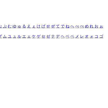
ぶ
ぷ
む
ゆ
ゅ
る
え
ぇ
け
げ
せ
ぜ
て
で
ね
へ
べ
ぺ
め
れ
お
ぉ
プ
ム
ユ
ュ
ル
エ
ェ
ケ
ゲ
セ
ゼ
テ
デ
ヘ
ベ
ペ
メ
レ
オ
ォ
コ
ゴ