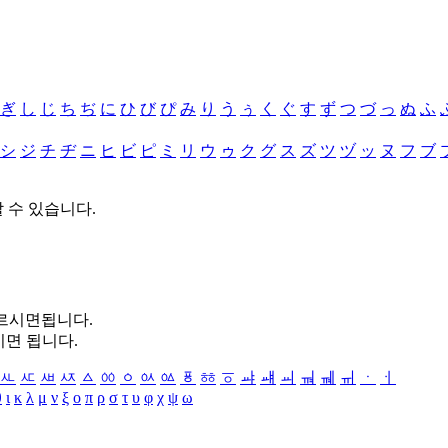
ぎ
し
じ
ち
ぢ
に
ひ
び
ぴ
み
り
う
ぅ
く
ぐ
す
ず
つ
づ
っ
ぬ
ふ
シ
ジ
チ
ヂ
ニ
ヒ
ビ
ピ
ミ
リ
ウ
ゥ
ク
グ
ス
ズ
ツ
ヅ
ッ
ヌ
フ
ブ
할 수 있습니다.
누르시면됩니다.
시면 됩니다.
ㅻ
ㅼ
ㅽ
ㅾ
ㅿ
ㆀ
ㆁ
ㆂ
ㆃ
ㆄ
ㆅ
ㆆ
ㆇ
ㆈ
ㆉ
ㆊ
ㆋ
ㆌ
ㆍ
ㆎ
θ
ι
κ
λ
μ
ν
ξ
ο
π
ρ
σ
τ
υ
φ
χ
ψ
ω