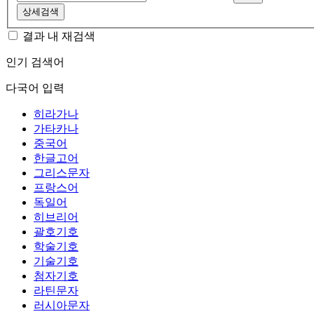
상세검색
결과 내 재검색
인기 검색어
다국어 입력
히라가나
가타카나
중국어
한글고어
그리스문자
프랑스어
독일어
히브리어
괄호기호
학술기호
기술기호
첨자기호
라틴문자
러시아문자