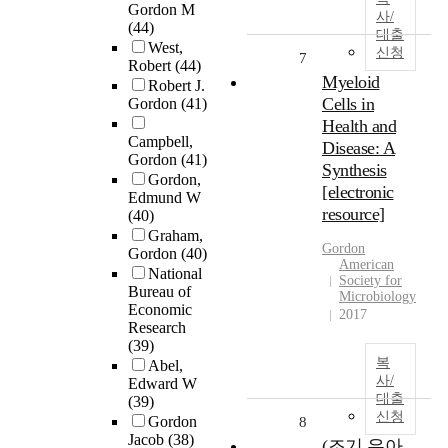
Gordon M
사/
(44)
대출
West,
신청
7
Robert
(44)
Myeloid
Robert J.
Cells in
Gordon
(41)
Health and
Campbell,
Disease: A
Gordon
(41)
Synthesis
Gordon,
[electronic
Edmund W
resource]
(40)
Graham,
Gordon
Gordon
(40)
American
National
Society for
Bureau of
Microbiology
Economic
2017
Research
(39)
복
Abel,
사/
Edward W
대출
(39)
신청
Gordon
8
Jacob
(38)
(조기 유아