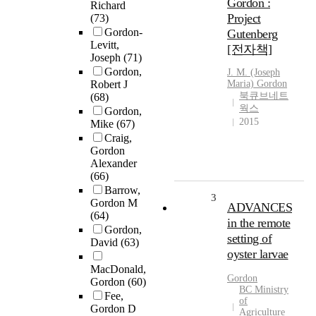
Gordon :
Richard
Project
(73)
Gordon-
Gutenberg
Levitt,
[전자책]
Joseph
(71)
Gordon,
J. M. (Joseph
Robert J
Maria)
Gordon
북큐브네트
(68)
웍스
Gordon,
2015
Mike
(67)
Craig,
Gordon
Alexander
(66)
Barrow,
3
Gordon M
ADVANCES
(64)
in the remote
Gordon,
setting of
David
(63)
oyster larvae
MacDonald,
Gordon
Gordon
(60)
BC Ministry
Fee,
of
Gordon D
Agriculture