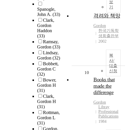
보
기
Spanogle,
John A.
(33)
격려와 책망
Clark,
Gordon
Gordon
Haddon
한국기독학
(33)
생회출판부
Ramsay,
2002
Gordon
(33)
Lindsay,
복
Gordon
(32)
사/
Bobbett,
대출
Gordon C
신청
10
(32)
Books that
Bower,
Gordon H
made the
(31)
differenge
Clark,
Gordon H
Gordon
(31)
Libray
Professional
Rottman,
Publications
Gordon L
1984
(31)
Gordon,