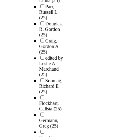
Linda
(25)
Parr,
Russell L
(25)
Douglas,
R. Gordon
(25)
Craig,
Gordon A
(25)
edited by
Leslie A.
Marchand
(25)
Sonntag,
Richard E
(25)
Flockhart,
Calista
(25)
Germann,
Greg
(25)