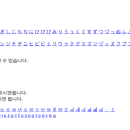
ぎ
し
じ
ち
ぢ
に
ひ
び
ぴ
み
り
う
ぅ
く
ぐ
す
ず
つ
づ
っ
ぬ
ふ
シ
ジ
チ
ヂ
ニ
ヒ
ビ
ピ
ミ
リ
ウ
ゥ
ク
グ
ス
ズ
ツ
ヅ
ッ
ヌ
フ
ブ
할 수 있습니다.
누르시면됩니다.
시면 됩니다.
ㅻ
ㅼ
ㅽ
ㅾ
ㅿ
ㆀ
ㆁ
ㆂ
ㆃ
ㆄ
ㆅ
ㆆ
ㆇ
ㆈ
ㆉ
ㆊ
ㆋ
ㆌ
ㆍ
ㆎ
θ
ι
κ
λ
μ
ν
ξ
ο
π
ρ
σ
τ
υ
φ
χ
ψ
ω