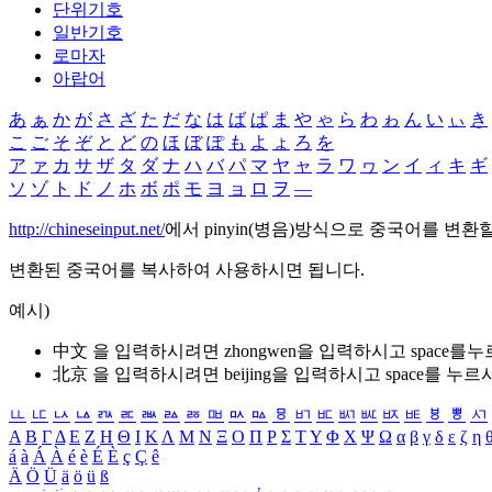
단위기호
일반기호
로마자
아랍어
あ
ぁ
か
が
さ
ざ
た
だ
な
は
ば
ぱ
ま
や
ゃ
ら
わ
ゎ
ん
い
ぃ
き
こ
ご
そ
ぞ
と
ど
の
ほ
ぼ
ぽ
も
よ
ょ
ろ
を
ア
ァ
カ
サ
ザ
タ
ダ
ナ
ハ
バ
パ
マ
ヤ
ャ
ラ
ワ
ヮ
ン
イ
ィ
キ
ギ
ソ
ゾ
ト
ド
ノ
ホ
ボ
ポ
モ
ヨ
ョ
ロ
ヲ
―
http://chineseinput.net/
에서 pinyin(병음)방식으로 중국어를 변환
변환된 중국어를 복사하여 사용하시면 됩니다.
예시)
中文 을 입력하시려면
zhongwen
을 입력하시고 space를
北京 을 입력하시려면
beijing
을 입력하시고 space를 누르
ㅥ
ㅦ
ㅧ
ㅨ
ㅩ
ㅪ
ㅫ
ㅬ
ㅭ
ㅮ
ㅯ
ㅰ
ㅱ
ㅲ
ㅳ
ㅴ
ㅵ
ㅶ
ㅷ
ㅸ
ㅹ
ㅺ
Α
Β
Γ
Δ
Ε
Ζ
Η
Θ
Ι
Κ
Λ
Μ
Ν
Ξ
Ο
Π
Ρ
Σ
Τ
Υ
Φ
Χ
Ψ
Ω
α
β
γ
δ
ε
ζ
η
á
à
Á
À
é
è
É
È
ç
Ç
ê
Ä
Ö
Ü
ä
ö
ü
ß