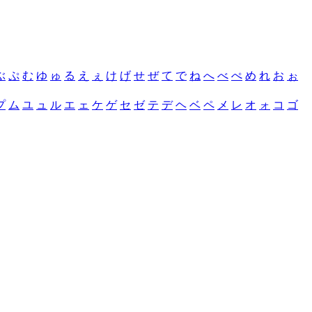
ぶ
ぷ
む
ゆ
ゅ
る
え
ぇ
け
げ
せ
ぜ
て
で
ね
へ
べ
ぺ
め
れ
お
ぉ
プ
ム
ユ
ュ
ル
エ
ェ
ケ
ゲ
セ
ゼ
テ
デ
ヘ
ベ
ペ
メ
レ
オ
ォ
コ
ゴ