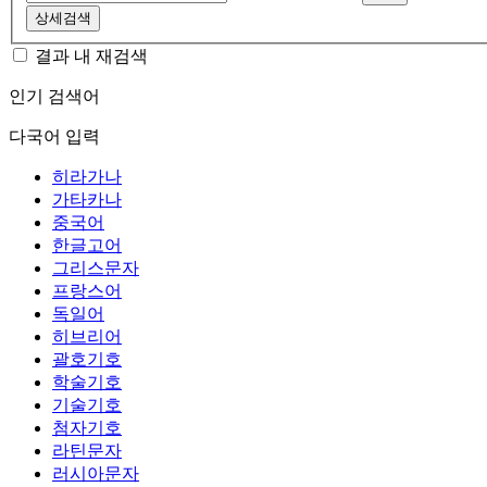
상세검색
결과 내 재검색
인기 검색어
다국어 입력
히라가나
가타카나
중국어
한글고어
그리스문자
프랑스어
독일어
히브리어
괄호기호
학술기호
기술기호
첨자기호
라틴문자
러시아문자