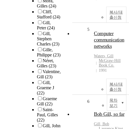
Mora,
Gilles
(24)
Cliff,
복사/대
Stafford
(24)
출신청
Gill,
Peter
(24)
5
Computer
Gill,
Stephen
communication
Charles
(23)
networks
Gille,
Philippe
(23)
Waters,
Gill
Néret,
McGraw-Hill
Book Co.
Gilles
(23)
1991
Valentine,
Gill
(23)
Gill,
복사/대
Graeme J
출신청
(22)
Graeme
목차
6
Gill
(22)
보기
Saint-
Bob Gill, so far
Paul, Gilles
(22)
Gill
, Bob
Gill, John
Laurence King