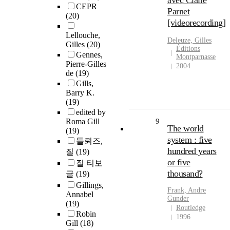
avec Claire
CEPR
Parnet
(20)
[videorecording]
Lellouche,
Deleuze, Gilles
Gilles
(20)
Éditions
Gennes,
Montparnasse
Pierre-Gilles
2004
de
(19)
Gills,
Barry K.
(19)
edited by
Roma Gill
9
The world
(19)
system : five
들뢰즈,
hundred years
질
(19)
or five
질 티보
thousand?
글
(19)
Gillings,
Frank, Andre
Annabel
Gunder
(19)
Routledge
Robin
1996
Gill
(18)