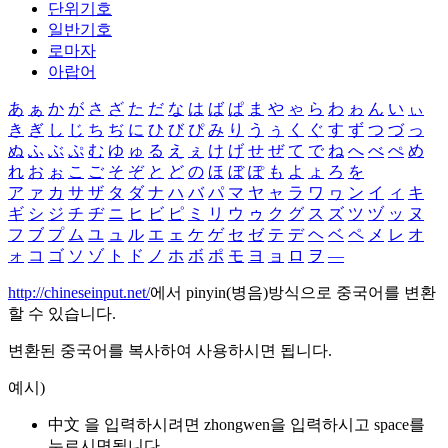
단위기호
일반기호
로마자
아랍어
あ
ぁ
か
が
さ
ざ
た
だ
な
は
ば
ぱ
ま
や
ゃ
ら
わ
ゎ
ん
い
ぃ
き
ぎ
し
じ
ち
ぢ
に
ひ
び
ぴ
み
り
う
ぅ
く
ぐ
す
ず
つ
づ
っ
ぬ
ふ
ぶ
ぷ
む
ゆ
ゅ
る
え
ぇ
け
げ
せ
ぜ
て
で
ね
へ
べ
ぺ
め
れ
お
ぉ
こ
ご
そ
ぞ
と
ど
の
ほ
ぼ
ぽ
も
よ
ょ
ろ
を
ア
ァ
カ
サ
ザ
タ
ダ
ナ
ハ
バ
パ
マ
ヤ
ャ
ラ
ワ
ヮ
ン
イ
ィ
キ
ギ
シ
ジ
チ
ヂ
ニ
ヒ
ビ
ピ
ミ
リ
ウ
ゥ
ク
グ
ス
ズ
ツ
ヅ
ッ
ヌ
フ
ブ
プ
ム
ユ
ュ
ル
エ
ェ
ケ
ゲ
セ
ゼ
テ
デ
ヘ
ベ
ペ
メ
レ
オ
ォ
コ
ゴ
ソ
ゾ
ト
ド
ノ
ホ
ボ
ポ
モ
ヨ
ョ
ロ
ヲ
―
http://chineseinput.net/
에서 pinyin(병음)방식으로 중국어를 변환
할 수 있습니다.
변환된 중국어를 복사하여 사용하시면 됩니다.
예시)
中文 을 입력하시려면
zhongwen
을 입력하시고 space를
누르시면됩니다.