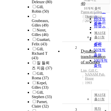
정확도
Deleuze
(80)
40
순
Gill,
10개씩 출력
내림차순
Robin
(50)
인기도
Pierre et Gilles
Flammarion
순
조회
10개씩
Goubeaux,
2016
연도순
출력
Gilles
(49)
제목순
20개씩
Neret,
저자순
복사/대
출력
Gilles
(46)
출신청
발행기
Guattari,
30개씩
관순
Felix
(43)
출력
2
Gill,
50개씩
Dynamic
Richard T
출력
transformation
(43)
100개씩
of societies
질 들뢰
출력
즈 지음
(37)
Lim,
Gill
C.
Gill,
NANAM Pub.
Roma
(37)
House
Kepel,
1993
Gilles
(33)
Gill,
복사/대
Stephen
(33)
출신청
Parnet,
Claire
(32)
목차
3