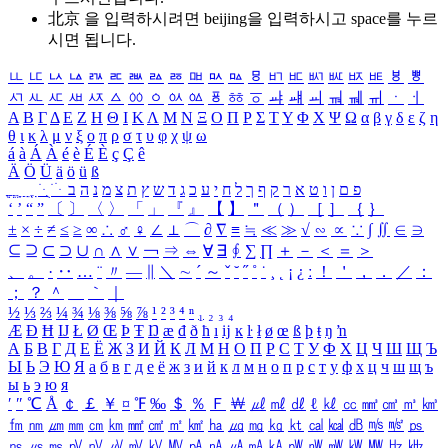
北京 을 입력하시려면
beijing
을 입력하시고 space를 누르
시면 됩니다.
ㅥ
ㅦ
ㅧ
ㅨ
ㅩ
ㅪ
ㅫ
ㅬ
ㅭ
ㅮ
ㅯ
ㅰ
ㅱ
ㅲ
ㅳ
ㅴ
ㅵ
ㅶ
ㅷ
ㅸ
ㅹ
ㅺ
ㅻ
ㅼ
ㅽ
ㅾ
ㅿ
ㆀ
ㆁ
ㆂ
ㆃ
ㆄ
ㆅ
ㆆ
ㆇ
ㆈ
ㆉ
ㆊ
ㆋ
ㆌ
ㆍ
ㆎ
Α
Β
Γ
Δ
Ε
Ζ
Η
Θ
Ι
Κ
Λ
Μ
Ν
Ξ
Ο
Π
Ρ
Σ
Τ
Υ
Φ
Χ
Ψ
Ω
α
β
γ
δ
ε
ζ
η
θ
ι
κ
λ
μ
ν
ξ
ο
π
ρ
σ
τ
υ
φ
χ
ψ
ω
á
à
Á
À
é
è
É
È
ç
Ç
ê
Ä
Ö
Ü
ä
ö
ü
ß
ְ
ֳ
ֲ
ֱ
ָ
ַ
ֵ
ֶ
ִ
ֹ
ּ
ֻ
ׂ
ׁ
ּ
ב
ה
נ
מ
צ
ת
ץ
ש
ד
ג
כ
ע
י
ח
ל
ך
ף
ק
ר
א
ט
ו
ן
ם
פ
‘
’
“
”
〔
〕
〈
〉
「
」
『
』
【
】
＂
（
）
［
］
｛
｝
±
×
÷
≠
≤
≥
∞
∴
♂
♀
∠
⊥
⌒
∂
∇
≡
≒
≪
≫
√
∽
∝
∵
∫
∬
∈
∋
⊆
⊇
⊂
⊃
∪
∩
∧
∨
￢
⇒
⇔
∀
∃
∮
∑
∏
＋
－
＜
＝
＞
、
。
·
‥
…
¨
〃
―
∥
＼
∼
´
～
ˇ
˘
˝
˚
˙
¸
˛
¡
¿
ː
！
＇
，
．
／
：
；
？
＾
＿
｀
｜
½
⅓
⅔
¼
¾
⅛
⅜
⅝
⅞
¹
²
³
⁴
ⁿ
₁
₂
₃
₄
Æ
Ð
Ħ
Ĳ
Ł
Ø
Œ
Þ
Ŧ
Ŋ
æ
đ
ð
ħ
ı
ĳ
ĸ
ŀ
ł
ø
œ
ß
þ
ŧ
ŋ
ŉ
А
Б
В
Г
Д
Е
Ё
Ж
З
И
Й
К
Л
М
Н
О
П
Р
С
Т
У
Ф
Х
Ц
Ч
Ш
Щ
Ъ
Ы
Ь
Э
Ю
Я
а
б
в
г
д
е
ё
ж
з
и
й
к
л
м
н
о
п
р
с
т
у
ф
х
ц
ч
ш
щ
ъ
ы
ь
э
ю
я
′
″
℃
Å
￠
￡
￥
¤
℉
‰
＄
％
Ｆ
￦
㎕
㎖
㎗
ℓ
㎘
㏄
㎣
㎤
㎥
㎦
㎙
㎚
㎛
㎜
㎝
㎞
㎟
㎠
㎡
㎢
㏊
㎍
㎎
㎏
㏏
㎈
㎉
㏈
㎧
㎨
㎰
㎱
㎲
㎳
㎴
㎵
㎶
㎷
㎸
㎹
㎀
㎁
㎂
㎃
㎄
㎺
㎻
㎽
㎾
㎿
㎐
㎑