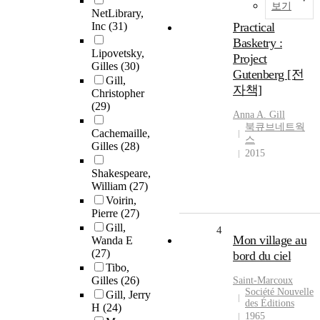
보기
NetLibrary,
Inc
(31)
Practical
Basketry :
Lipovetsky,
Project
Gilles
(30)
Gutenberg [전
Gill,
자책]
Christopher
(29)
Anna A.
Gill
북큐브네트웍
Cachemaille,
스
Gilles
(28)
2015
Shakespeare,
William
(27)
Voirin,
Pierre
(27)
Gill,
4
Mon village au
Wanda E
(27)
bord du ciel
Tibo,
Gilles
(26)
Saint-Marcoux
Société Nouvelle
Gill, Jerry
des Éditions
H
(24)
1965