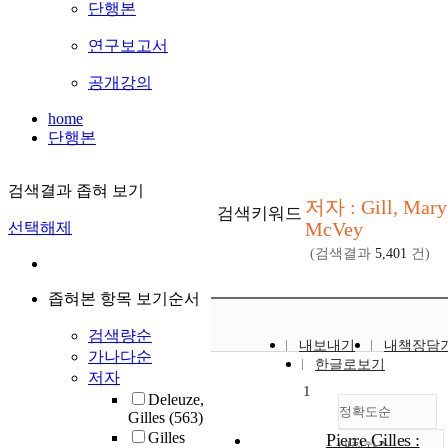
단행본
연구보고서
공개강의
home
단행본
검색결과 좁혀 보기
저자 : Gill, Mary
검색키워드
McVey
선택해제
(검색결과
5,401
건)
좁혀본 항목 보기순서
검색량순
내보내기
내책장담
가나다순
한글로보기
저자
1
Deleuze,
정확도순
Gilles
(563)
Gilles
Pierre Gilles :
내림차순