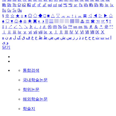
㎒
㎓
㎔
Ω
㏀
㏁
㎊
㎋
㎌
㏖
㏅
㎭
㎮
㎯
㏛
㎩
㎪
㎫
㎬
㏝
㏐
㏓
㏃
㏉
㏜
㏆
§
※
☆
★
○
●
◎
◇
◆
□
■
△
▽
→
←
↑
↓
↔
〓
◁
◀
▷
▶
♤
♠
♡
♥
♧
♣
⊙
◈
▣
◐
◑
▒
▤
▥
▨
▧
▦
▩
♨
☏
☎
☜
☞
¶
†
‡
↕
↗
↙
↖
↘
♭
♩
♪
♬
㉿
㈜
№
㏇
™
㏂
㏘
℡
＃
＆
＊
＠
ª
º
ⅰ
ⅱ
ⅲ
ⅳ
ⅴ
ⅵ
ⅶ
ⅷ
ⅸ
ⅹ
Ⅰ
Ⅱ
Ⅲ
Ⅳ
Ⅴ
Ⅵ
Ⅶ
Ⅷ
Ⅸ
Ⅹ
ا
ب
ت
ث
ج
ح
خ
د
ذ
ر
ز
س
ش
ص
ض
ط
ظ
ع
غ
ف
ق
ک
ل
م
ن
ه
و
ی
닫기
통합검색
국내학술논문
학위논문
해외학술논문
학술지