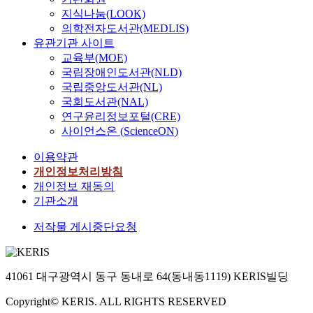
지식나눔(LOOK)
의학전자도서관(MEDLIS)
유관기관 사이트
교육부(MOE)
국립장애인도서관(NLD)
국립중앙도서관(NL)
국회도서관(NAL)
연구윤리정보포털(CRE)
사이언스온 (ScienceON)
이용약관
개인정보처리방침
개인정보 재동의
기관소개
저작물 게시중단요청
41061 대구광역시 동구 동내로 64(동내동1119) KERIS빌딩
Copyright© KERIS. ALL RIGHTS RESERVED