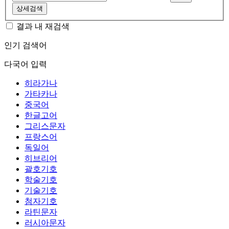
상세검색
결과 내 재검색
인기 검색어
다국어 입력
히라가나
가타카나
중국어
한글고어
그리스문자
프랑스어
독일어
히브리어
괄호기호
학술기호
기술기호
첨자기호
라틴문자
러시아문자