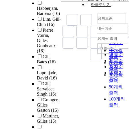
한글로보기
Habberjam,
Barbara
(16)
정확도순
Lim, Gill-
Chin
(16)
내림차순
Pierre
정확도
Voirin,
순
10개씩 출력
Gilles
내림차순
인기도
Goubeaux
순
조회
10개씩
(16)
연도순
Gill,
출력
제목순
Bates
(16)
20개씩
저자순
출력
Lapoujade,
발행기
30개씩
David
(16)
관순
출력
Gill,
50개씩
Sarvajeet
출력
Singh
(16)
100개씩
Granger,
Gilles
출력
Gaston
(15)
Martinet,
Gilles
(15)