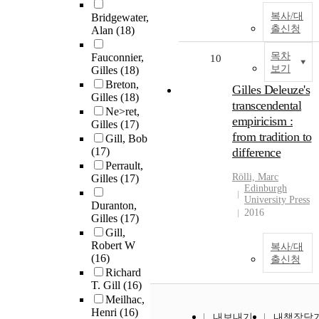
복사/대
Bridgewater,
출신청
Alan
(18)
목차
Fauconnier,
10
보기
Gilles
(18)
Breton,
Gilles Deleuze's
Gilles
(18)
transcendental
Ne>ret,
empiricism :
Gilles
(17)
from tradition to
Gill, Bob
(17)
difference
Perrault,
Rölli, Marc
Gilles
(17)
Edinburgh
University Press
Duranton,
2016
Gilles
(17)
Gill,
Robert W
복사/대
(16)
출신청
Richard
T. Gill
(16)
Meilhac,
Henri
(16)
내보내기
내책장담