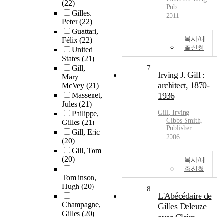
(22)
Pub.
Gilles,
2011
Peter
(22)
Guattari,
복사/대
Félix
(22)
출신청
United
States
(21)
Gill,
7
Irving J. Gill :
Mary
architect, 1870-
McVey
(21)
Massenet,
1936
Jules
(21)
Gill
, Irving
Philippe,
Gibbs Smith,
Gilles
(21)
Publisher
Gill, Eric
2006
(20)
Gill, Tom
(20)
복사/대
출신청
Tomlinson,
Hugh
(20)
8
L'Abécédaire de
Champagne,
Gilles Deleuze
Gilles
(20)