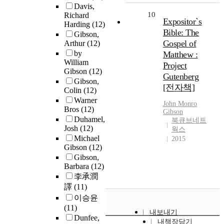
Davis,
10
Richard
Expositor`s
Harding
(12)
Bible: The
Gibson,
Gospel of
Arthur
(12)
by
Matthew :
William
Project
Gibson
(12)
Gutenberg
Gibson,
[전자책]
Colin
(12)
Warner
John Monro
Bros
(12)
Gibson
Duhamel,
북큐브네트
Josh
(12)
웍스
Michael
2015
Gibson
(12)
Gibson,
Barbara
(12)
李承潤
譯
(11)
이승윤
(11)
내보내기
Dunfee,
내책장담기