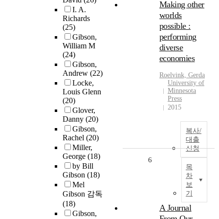
Making other
I. A.
worlds
Richards
possible :
(25)
performing
Gibson,
William M
diverse
(24)
economies
Gibson,
Andrew
(22)
Roelvink, Gerda
Locke,
University of
Minnesota
Louis Glenn
Press
(20)
2015
Glover,
Danny
(20)
Gibson,
복사/
Rachel
(20)
대출
Miller,
신청
George
(18)
6
by Bill
목
Gibson
(18)
차
Mel
보
Gibson 감독
기
(18)
A Journal
Gibson,
From Our