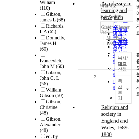
William
An odyssey in
내림차순
정확도
(110)
learning and
Gibson,
순
10개씩 출력
perception
내림차순
James L
(68)
인기도
Richards,
순
조회
Gibson
, Eleanor
10개씩
I. A
(65)
Jack
연도순
출력
Donnelly,
MIT Press
제목순
20개씩
James H
1991
저자순
(60)
출력
발행기
30개씩
복사/
관순
Ivancevich,
출력
대출
John M
(60)
50개씩
신청
Gibson,
출력
2
John C. L
100개씩
목
(56)
차
출력
William
보
Gibson
(50)
기
Gibson,
Religion and
Christine
(48)
society in
Gibson,
England and
Alexander
Wales, 1689-
(48)
1800
ed. by