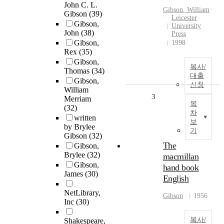
John C. L.
Gibson
, William
Gibson
(39)
Leicester
Gibson,
University
John
(38)
Press
Gibson,
1998
Rex
(35)
Gibson,
복사/
Thomas
(34)
대출
Gibson,
신청
William
3
Merriam
목
(32)
차
written
보
by Brylee
기
Gibson
(32)
The
Gibson,
Brylee
(32)
macmillan
Gibson,
hand book
James
(30)
English
NetLibrary,
Gibson
1956
Inc
(30)
복사/
Shakespeare,