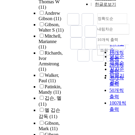
Thomas W
한글로보기
(11)
Andrew
Gibson
(11)
정확도순
Gibson,
내림차순
Walter S
(11)
정확도
Mitchell,
순
10개씩 출력
Marianne
내림차순
인기도
(11)
순
조회
10개씩
Richards,
연도순
Ivor
출력
제목순
Armstrong
20개씩
(11)
저자순
출력
Walker,
발행기
30개씩
Paul
(11)
관순
출력
Patinkin,
50개씩
Mandy
(11)
출력
깁슨, 멜
100개씩
(11)
출력
멜 깁슨
감독
(11)
Gibson,
Mark
(11)
Gibson,