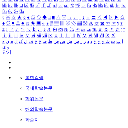
㎒
㎓
㎔
Ω
㏀
㏁
㎊
㎋
㎌
㏖
㏅
㎭
㎮
㎯
㏛
㎩
㎪
㎫
㎬
㏝
㏐
㏓
㏃
㏉
㏜
㏆
§
※
☆
★
○
●
◎
◇
◆
□
■
△
▽
→
←
↑
↓
↔
〓
◁
◀
▷
▶
♤
♠
♡
♥
♧
♣
⊙
◈
▣
◐
◑
▒
▤
▥
▨
▧
▦
▩
♨
☏
☎
☜
☞
¶
†
‡
↕
↗
↙
↖
↘
♭
♩
♪
♬
㉿
㈜
№
㏇
™
㏂
㏘
℡
＃
＆
＊
＠
ª
º
ⅰ
ⅱ
ⅲ
ⅳ
ⅴ
ⅵ
ⅶ
ⅷ
ⅸ
ⅹ
Ⅰ
Ⅱ
Ⅲ
Ⅳ
Ⅴ
Ⅵ
Ⅶ
Ⅷ
Ⅸ
Ⅹ
ا
ب
ت
ث
ج
ح
خ
د
ذ
ر
ز
س
ش
ص
ض
ط
ظ
ع
غ
ف
ق
ک
ل
م
ن
ه
و
ی
닫기
통합검색
국내학술논문
학위논문
해외학술논문
학술지