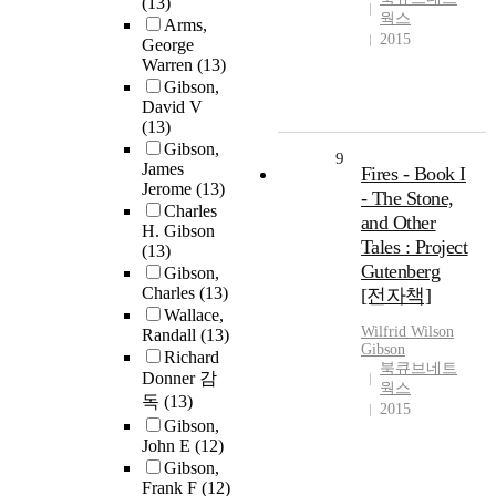
(13)
웍스
Arms,
2015
George
Warren
(13)
Gibson,
David V
(13)
Gibson,
9
James
Fires - Book I
Jerome
(13)
- The Stone,
Charles
and Other
H. Gibson
Tales : Project
(13)
Gutenberg
Gibson,
Charles
(13)
[전자책]
Wallace,
Wilfrid Wilson
Randall
(13)
Gibson
Richard
북큐브네트
Donner 감
웍스
독
(13)
2015
Gibson,
John E
(12)
Gibson,
Frank F
(12)