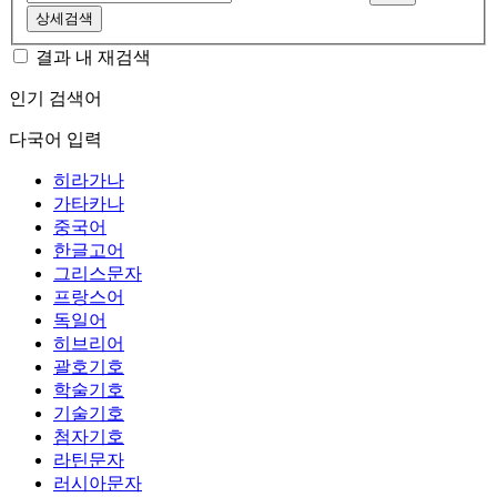
상세검색
결과 내 재검색
인기 검색어
다국어 입력
히라가나
가타카나
중국어
한글고어
그리스문자
프랑스어
독일어
히브리어
괄호기호
학술기호
기술기호
첨자기호
라틴문자
러시아문자