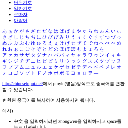
단위기호
일반기호
로마자
아랍어
あ
ぁ
か
が
さ
ざ
た
だ
な
は
ば
ぱ
ま
や
ゃ
ら
わ
ゎ
ん
い
ぃ
き
ぎ
し
じ
ち
ぢ
に
ひ
び
ぴ
み
り
う
ぅ
く
ぐ
す
ず
つ
づ
っ
ぬ
ふ
ぶ
ぷ
む
ゆ
ゅ
る
え
ぇ
け
げ
せ
ぜ
て
で
ね
へ
べ
ぺ
め
れ
お
ぉ
こ
ご
そ
ぞ
と
ど
の
ほ
ぼ
ぽ
も
よ
ょ
ろ
を
ア
ァ
カ
サ
ザ
タ
ダ
ナ
ハ
バ
パ
マ
ヤ
ャ
ラ
ワ
ヮ
ン
イ
ィ
キ
ギ
シ
ジ
チ
ヂ
ニ
ヒ
ビ
ピ
ミ
リ
ウ
ゥ
ク
グ
ス
ズ
ツ
ヅ
ッ
ヌ
フ
ブ
プ
ム
ユ
ュ
ル
エ
ェ
ケ
ゲ
セ
ゼ
テ
デ
ヘ
ベ
ペ
メ
レ
オ
ォ
コ
ゴ
ソ
ゾ
ト
ド
ノ
ホ
ボ
ポ
モ
ヨ
ョ
ロ
ヲ
―
http://chineseinput.net/
에서 pinyin(병음)방식으로 중국어를 변환
할 수 있습니다.
변환된 중국어를 복사하여 사용하시면 됩니다.
예시)
中文 을 입력하시려면
zhongwen
을 입력하시고 space를
누르시면됩니다.