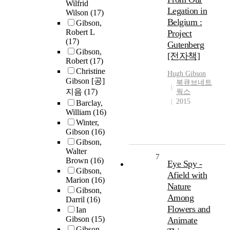
Wilfrid
Legation in
Wilson
(17)
Belgium :
Gibson,
Robert L
Project
(17)
Gutenberg
Gibson,
[전자책]
Robert
(17)
Christine
Hugh
Gibson
Gibson [공]
북큐브네트
지음
(17)
웍스
2015
Barclay,
William
(16)
Winter,
Gibson
(16)
Gibson,
Walter
7
Brown
(16)
Eye Spy -
Gibson,
Afield with
Marion
(16)
Nature
Gibson,
Among
Darril
(16)
Flowers and
Ian
Gibson
(15)
Animate
Gibson,