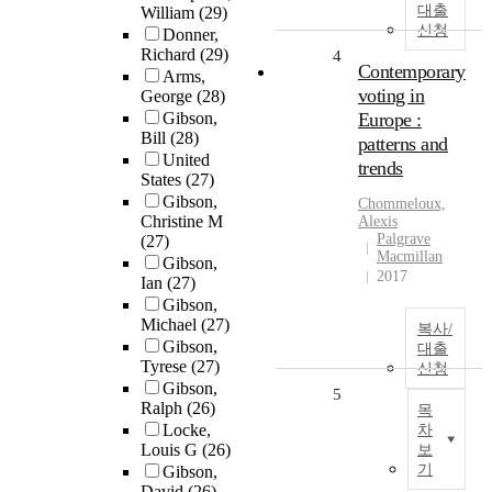
대출
William
(29)
신청
Donner,
Richard
(29)
4
Contemporary
Arms,
voting in
George
(28)
Gibson,
Europe :
Bill
(28)
patterns and
United
trends
States
(27)
Gibson,
Chommeloux,
Christine M
Alexis
Palgrave
(27)
Macmillan
Gibson,
2017
Ian
(27)
Gibson,
Michael
(27)
복사/
Gibson,
대출
Tyrese
(27)
신청
Gibson,
5
Ralph
(26)
목
Locke,
차
Louis G
(26)
보
기
Gibson,
David
(26)