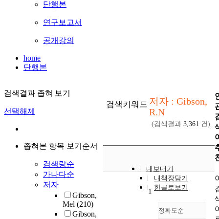
단행본
연구보고서
공개강의
home
단행본
검색결과 좁혀 보기
저자 : Gibson,
검색키워드
R.N
선택해제
(검색결과
3,361
건)
좁혀본 항목 보기순서
검색량순
내보내기
가나다순
내책장담기
저자
한글로보기
1
Gibson,
Mel
(210)
정확도순
Gibson,