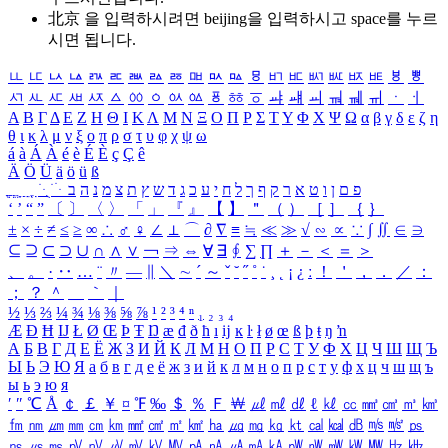
北京 을 입력하시려면
beijing
을 입력하시고 space를 누르
시면 됩니다.
ㅥ
ㅦ
ㅧ
ㅨ
ㅩ
ㅪ
ㅫ
ㅬ
ㅭ
ㅮ
ㅯ
ㅰ
ㅱ
ㅲ
ㅳ
ㅴ
ㅵ
ㅶ
ㅷ
ㅸ
ㅹ
ㅺ
ㅻ
ㅼ
ㅽ
ㅾ
ㅿ
ㆀ
ㆁ
ㆂ
ㆃ
ㆄ
ㆅ
ㆆ
ㆇ
ㆈ
ㆉ
ㆊ
ㆋ
ㆌ
ㆍ
ㆎ
Α
Β
Γ
Δ
Ε
Ζ
Η
Θ
Ι
Κ
Λ
Μ
Ν
Ξ
Ο
Π
Ρ
Σ
Τ
Υ
Φ
Χ
Ψ
Ω
α
β
γ
δ
ε
ζ
η
θ
ι
κ
λ
μ
ν
ξ
ο
π
ρ
σ
τ
υ
φ
χ
ψ
ω
á
à
Á
À
é
è
É
È
ç
Ç
ê
Ä
Ö
Ü
ä
ö
ü
ß
ְ
ֳ
ֲ
ֱ
ָ
ַ
ֵ
ֶ
ִ
ֹ
ּ
ֻ
ׂ
ׁ
ּ
ב
ה
נ
מ
צ
ת
ץ
ש
ד
ג
כ
ע
י
ח
ל
ך
ף
ק
ר
א
ט
ו
ן
ם
פ
‘
’
“
”
〔
〕
〈
〉
「
」
『
』
【
】
＂
（
）
［
］
｛
｝
±
×
÷
≠
≤
≥
∞
∴
♂
♀
∠
⊥
⌒
∂
∇
≡
≒
≪
≫
√
∽
∝
∵
∫
∬
∈
∋
⊆
⊇
⊂
⊃
∪
∩
∧
∨
￢
⇒
⇔
∀
∃
∮
∑
∏
＋
－
＜
＝
＞
、
。
·
‥
…
¨
〃
―
∥
＼
∼
´
～
ˇ
˘
˝
˚
˙
¸
˛
¡
¿
ː
！
＇
，
．
／
：
；
？
＾
＿
｀
｜
½
⅓
⅔
¼
¾
⅛
⅜
⅝
⅞
¹
²
³
⁴
ⁿ
₁
₂
₃
₄
Æ
Ð
Ħ
Ĳ
Ł
Ø
Œ
Þ
Ŧ
Ŋ
æ
đ
ð
ħ
ı
ĳ
ĸ
ŀ
ł
ø
œ
ß
þ
ŧ
ŋ
ŉ
А
Б
В
Г
Д
Е
Ё
Ж
З
И
Й
К
Л
М
Н
О
П
Р
С
Т
У
Ф
Х
Ц
Ч
Ш
Щ
Ъ
Ы
Ь
Э
Ю
Я
а
б
в
г
д
е
ё
ж
з
и
й
к
л
м
н
о
п
р
с
т
у
ф
х
ц
ч
ш
щ
ъ
ы
ь
э
ю
я
′
″
℃
Å
￠
￡
￥
¤
℉
‰
＄
％
Ｆ
￦
㎕
㎖
㎗
ℓ
㎘
㏄
㎣
㎤
㎥
㎦
㎙
㎚
㎛
㎜
㎝
㎞
㎟
㎠
㎡
㎢
㏊
㎍
㎎
㎏
㏏
㎈
㎉
㏈
㎧
㎨
㎰
㎱
㎲
㎳
㎴
㎵
㎶
㎷
㎸
㎹
㎀
㎁
㎂
㎃
㎄
㎺
㎻
㎽
㎾
㎿
㎐
㎑