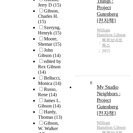
Things :
Jerry D
(15)
Project
Gibson,
Gutenberg
Charles H.
[전자책]
(15)
Szeryng,
William
Henryk
(15)
Hamilton
Gibson
Moore,
북큐브네트
Shemar
(15)
웍스
John
2015
Gibson
(14)
edited by
Rex Gibson
(14)
Bellucci,
8
Monica
(14)
My Studio
Russo,
Neighbors :
Rene
(14)
Project
James L.
Gibson
(14)
Gutenberg
Hardy,
[전자책]
Thomas
(13)
Gibson,
William
Hamilton
Gibson
W. Walker
북큐브네트