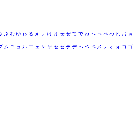
ぶ
ぷ
む
ゆ
ゅ
る
え
ぇ
け
げ
せ
ぜ
て
で
ね
へ
べ
ぺ
め
れ
お
ぉ
プ
ム
ユ
ュ
ル
エ
ェ
ケ
ゲ
セ
ゼ
テ
デ
ヘ
ベ
ペ
メ
レ
オ
ォ
コ
ゴ