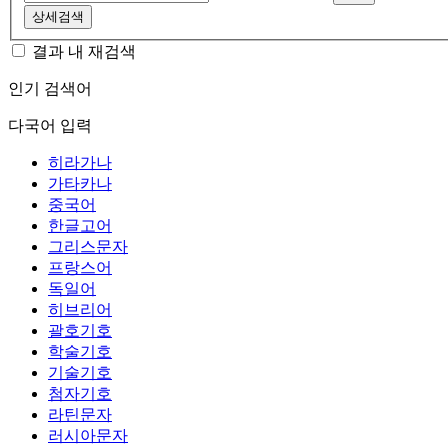
상세검색
결과 내 재검색
인기 검색어
다국어 입력
히라가나
가타카나
중국어
한글고어
그리스문자
프랑스어
독일어
히브리어
괄호기호
학술기호
기술기호
첨자기호
라틴문자
러시아문자