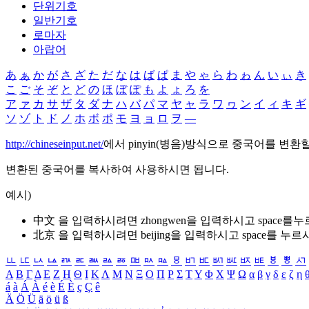
단위기호
일반기호
로마자
아랍어
あ
ぁ
か
が
さ
ざ
た
だ
な
は
ば
ぱ
ま
や
ゃ
ら
わ
ゎ
ん
い
ぃ
き
こ
ご
そ
ぞ
と
ど
の
ほ
ぼ
ぽ
も
よ
ょ
ろ
を
ア
ァ
カ
サ
ザ
タ
ダ
ナ
ハ
バ
パ
マ
ヤ
ャ
ラ
ワ
ヮ
ン
イ
ィ
キ
ギ
ソ
ゾ
ト
ド
ノ
ホ
ボ
ポ
モ
ヨ
ョ
ロ
ヲ
―
http://chineseinput.net/
에서 pinyin(병음)방식으로 중국어를 변환
변환된 중국어를 복사하여 사용하시면 됩니다.
예시)
中文 을 입력하시려면
zhongwen
을 입력하시고 space를
北京 을 입력하시려면
beijing
을 입력하시고 space를 누르
ㅥ
ㅦ
ㅧ
ㅨ
ㅩ
ㅪ
ㅫ
ㅬ
ㅭ
ㅮ
ㅯ
ㅰ
ㅱ
ㅲ
ㅳ
ㅴ
ㅵ
ㅶ
ㅷ
ㅸ
ㅹ
ㅺ
Α
Β
Γ
Δ
Ε
Ζ
Η
Θ
Ι
Κ
Λ
Μ
Ν
Ξ
Ο
Π
Ρ
Σ
Τ
Υ
Φ
Χ
Ψ
Ω
α
β
γ
δ
ε
ζ
η
á
à
Á
À
é
è
É
È
ç
Ç
ê
Ä
Ö
Ü
ä
ö
ü
ß