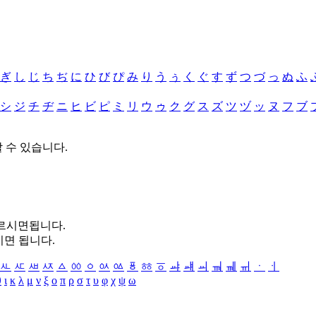
ぎ
し
じ
ち
ぢ
に
ひ
び
ぴ
み
り
う
ぅ
く
ぐ
す
ず
つ
づ
っ
ぬ
ふ
シ
ジ
チ
ヂ
ニ
ヒ
ビ
ピ
ミ
リ
ウ
ゥ
ク
グ
ス
ズ
ツ
ヅ
ッ
ヌ
フ
ブ
할 수 있습니다.
누르시면됩니다.
시면 됩니다.
ㅻ
ㅼ
ㅽ
ㅾ
ㅿ
ㆀ
ㆁ
ㆂ
ㆃ
ㆄ
ㆅ
ㆆ
ㆇ
ㆈ
ㆉ
ㆊ
ㆋ
ㆌ
ㆍ
ㆎ
θ
ι
κ
λ
μ
ν
ξ
ο
π
ρ
σ
τ
υ
φ
χ
ψ
ω