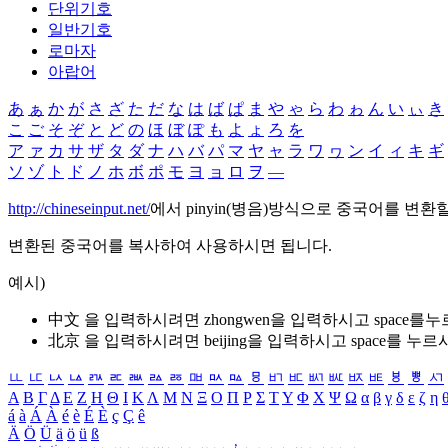
단위기호
일반기호
로마자
아랍어
あ
ぁ
か
が
さ
ざ
た
だ
な
は
ば
ぱ
ま
や
ゃ
ら
わ
ゎ
ん
い
ぃ
き
こ
ご
そ
ぞ
と
ど
の
ほ
ぼ
ぽ
も
よ
ょ
ろ
を
ア
ァ
カ
サ
ザ
タ
ダ
ナ
ハ
バ
パ
マ
ヤ
ャ
ラ
ワ
ヮ
ン
イ
ィ
キ
ギ
ソ
ゾ
ト
ド
ノ
ホ
ボ
ポ
モ
ヨ
ョ
ロ
ヲ
―
http://chineseinput.net/
에서 pinyin(병음)방식으로 중국어를 변환
변환된 중국어를 복사하여 사용하시면 됩니다.
예시)
中文 을 입력하시려면
zhongwen
을 입력하시고 space를
北京 을 입력하시려면
beijing
을 입력하시고 space를 누르
ㅥ
ㅦ
ㅧ
ㅨ
ㅩ
ㅪ
ㅫ
ㅬ
ㅭ
ㅮ
ㅯ
ㅰ
ㅱ
ㅲ
ㅳ
ㅴ
ㅵ
ㅶ
ㅷ
ㅸ
ㅹ
ㅺ
Α
Β
Γ
Δ
Ε
Ζ
Η
Θ
Ι
Κ
Λ
Μ
Ν
Ξ
Ο
Π
Ρ
Σ
Τ
Υ
Φ
Χ
Ψ
Ω
α
β
γ
δ
ε
ζ
η
á
à
Á
À
é
è
É
È
ç
Ç
ê
Ä
Ö
Ü
ä
ö
ü
ß