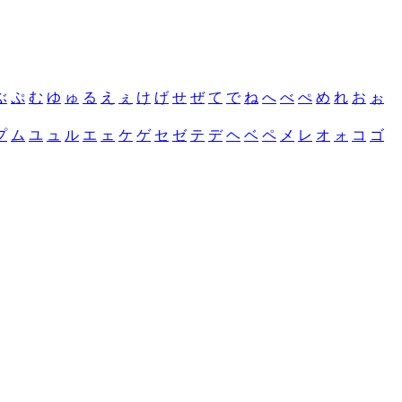
ぶ
ぷ
む
ゆ
ゅ
る
え
ぇ
け
げ
せ
ぜ
て
で
ね
へ
べ
ぺ
め
れ
お
ぉ
プ
ム
ユ
ュ
ル
エ
ェ
ケ
ゲ
セ
ゼ
テ
デ
ヘ
ベ
ペ
メ
レ
オ
ォ
コ
ゴ