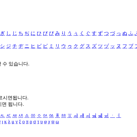
ぎ
し
じ
ち
ぢ
に
ひ
び
ぴ
み
り
う
ぅ
く
ぐ
す
ず
つ
づ
っ
ぬ
ふ
シ
ジ
チ
ヂ
ニ
ヒ
ビ
ピ
ミ
リ
ウ
ゥ
ク
グ
ス
ズ
ツ
ヅ
ッ
ヌ
フ
ブ
할 수 있습니다.
누르시면됩니다.
시면 됩니다.
ㅻ
ㅼ
ㅽ
ㅾ
ㅿ
ㆀ
ㆁ
ㆂ
ㆃ
ㆄ
ㆅ
ㆆ
ㆇ
ㆈ
ㆉ
ㆊ
ㆋ
ㆌ
ㆍ
ㆎ
θ
ι
κ
λ
μ
ν
ξ
ο
π
ρ
σ
τ
υ
φ
χ
ψ
ω