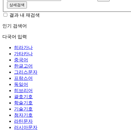
상세검색
결과 내 재검색
인기 검색어
다국어 입력
히라가나
가타카나
중국어
한글고어
그리스문자
프랑스어
독일어
히브리어
괄호기호
학술기호
기술기호
첨자기호
라틴문자
러시아문자