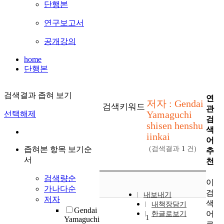
단행본
연구보고서
공개강의
home
단행본
검색결과 좁혀 보기
연
저자 : Gendai
검색키워드
관
Yamaguchi
선택해제
검
shisen henshu
색
iinkai
어
좁혀본 항목 보기순
(검색결과
1
건)
추
서
천
검색량순
이
가나다순
검
내보내기
저자
색
내책장담기
Gendai
어
한글로보기
1
Yamaguchi