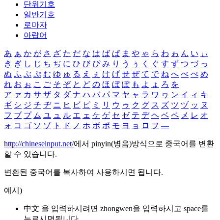
단위기호
일반기호
로마자
아랍어
あ
ぁ
か
が
さ
ざ
た
だ
な
は
ば
ぱ
ま
や
ゃ
ら
わ
ゎ
ん
い
ぃ
き
ぎ
し
じ
ち
ぢ
に
ひ
び
ぴ
み
り
う
ぅ
く
ぐ
す
ず
つ
づ
っ
ぬ
ふ
ぶ
ぷ
む
ゆ
ゅ
る
え
ぇ
け
げ
せ
ぜ
て
で
ね
へ
べ
ぺ
め
れ
お
ぉ
こ
ご
そ
ぞ
と
ど
の
ほ
ぼ
ぽ
も
よ
ょ
ろ
を
ア
ァ
カ
サ
ザ
タ
ダ
ナ
ハ
バ
パ
マ
ヤ
ャ
ラ
ワ
ヮ
ン
イ
ィ
キ
ギ
シ
ジ
チ
ヂ
ニ
ヒ
ビ
ピ
ミ
リ
ウ
ゥ
ク
グ
ス
ズ
ツ
ヅ
ッ
ヌ
フ
ブ
プ
ム
ユ
ュ
ル
エ
ェ
ケ
ゲ
セ
ゼ
テ
デ
ヘ
ベ
ペ
メ
レ
オ
ォ
コ
ゴ
ソ
ゾ
ト
ド
ノ
ホ
ボ
ポ
モ
ヨ
ョ
ロ
ヲ
―
http://chineseinput.net/
에서 pinyin(병음)방식으로 중국어를 변환
할 수 있습니다.
변환된 중국어를 복사하여 사용하시면 됩니다.
예시)
中文 을 입력하시려면
zhongwen
을 입력하시고 space를
누르시면됩니다.