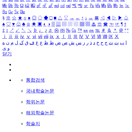
㎒
㎓
㎔
Ω
㏀
㏁
㎊
㎋
㎌
㏖
㏅
㎭
㎮
㎯
㏛
㎩
㎪
㎫
㎬
㏝
㏐
㏓
㏃
㏉
㏜
㏆
§
※
☆
★
○
●
◎
◇
◆
□
■
△
▽
→
←
↑
↓
↔
〓
◁
◀
▷
▶
♤
♠
♡
♥
♧
♣
⊙
◈
▣
◐
◑
▒
▤
▥
▨
▧
▦
▩
♨
☏
☎
☜
☞
¶
†
‡
↕
↗
↙
↖
↘
♭
♩
♪
♬
㉿
㈜
№
㏇
™
㏂
㏘
℡
＃
＆
＊
＠
ª
º
ⅰ
ⅱ
ⅲ
ⅳ
ⅴ
ⅵ
ⅶ
ⅷ
ⅸ
ⅹ
Ⅰ
Ⅱ
Ⅲ
Ⅳ
Ⅴ
Ⅵ
Ⅶ
Ⅷ
Ⅸ
Ⅹ
ا
ب
ت
ث
ج
ح
خ
د
ذ
ر
ز
س
ش
ص
ض
ط
ظ
ع
غ
ف
ق
ک
ل
م
ن
ه
و
ی
닫기
통합검색
국내학술논문
학위논문
해외학술논문
학술지