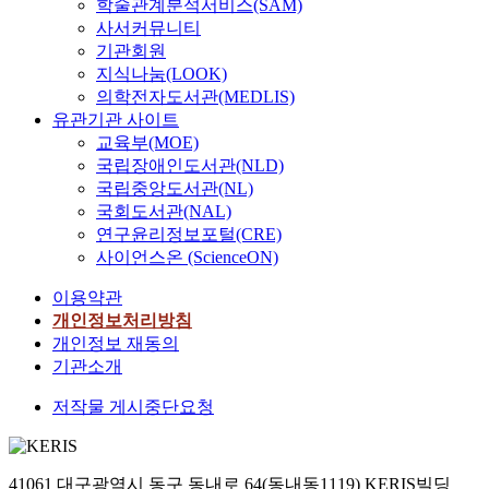
학술관계분석서비스(SAM)
사서커뮤니티
기관회원
지식나눔(LOOK)
의학전자도서관(MEDLIS)
유관기관 사이트
교육부(MOE)
국립장애인도서관(NLD)
국립중앙도서관(NL)
국회도서관(NAL)
연구윤리정보포털(CRE)
사이언스온 (ScienceON)
이용약관
개인정보처리방침
개인정보 재동의
기관소개
저작물 게시중단요청
41061 대구광역시 동구 동내로 64(동내동1119) KERIS빌딩