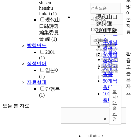
로
shisen
많
henshu
정확도순
이
iinkai
(1)
現代山口
내림차순
본
現代山
정확도
縣詩選
자
口縣詩選
순
10개씩 출력
2001年版
내림차순
료
編集委員
인기도
會 編
(1)
순
조회
Gendai
10개씩
발행연도
Yamaguchi
연도순
출력
shisen
henshu
2001
제목순
활
iinkai
20개씩
(1)
저자순
용
現代山口
출력
작성언어
縣詩選編
발행기
도
30개씩
일본어
集委員會
관순
높
출력
(1)
2001
은
50개씩
자료형태
자
출력
단행본
복
료
100개씩
(1)
사/
출력
대
오늘 본 자료
출
신
청
내보내기