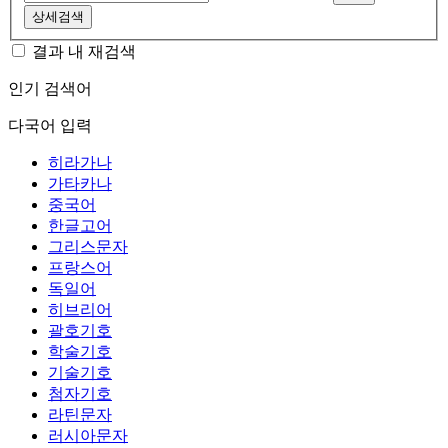
상세검색
결과 내 재검색
인기 검색어
다국어 입력
히라가나
가타카나
중국어
한글고어
그리스문자
프랑스어
독일어
히브리어
괄호기호
학술기호
기술기호
첨자기호
라틴문자
러시아문자