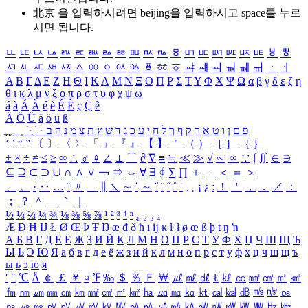
北京 을 입력하시려면
beijing
을 입력하시고 space를 누르
시면 됩니다.
ㅥ
ㅦ
ㅧ
ㅨ
ㅩ
ㅪ
ㅫ
ㅬ
ㅭ
ㅮ
ㅯ
ㅰ
ㅱ
ㅲ
ㅳ
ㅴ
ㅵ
ㅶ
ㅷ
ㅸ
ㅹ
ㅺ
ㅻ
ㅼ
ㅽ
ㅾ
ㅿ
ㆀ
ㆁ
ㆂ
ㆃ
ㆄ
ㆅ
ㆆ
ㆇ
ㆈ
ㆉ
ㆊ
ㆋ
ㆌ
ㆍ
ㆎ
Α
Β
Γ
Δ
Ε
Ζ
Η
Θ
Ι
Κ
Λ
Μ
Ν
Ξ
Ο
Π
Ρ
Σ
Τ
Υ
Φ
Χ
Ψ
Ω
α
β
γ
δ
ε
ζ
η
θ
ι
κ
λ
μ
ν
ξ
ο
π
ρ
σ
τ
υ
φ
χ
ψ
ω
á
à
Á
À
é
è
É
È
ç
Ç
ê
Ä
Ö
Ü
ä
ö
ü
ß
ְ
ֳ
ֲ
ֱ
ָ
ַ
ֵ
ֶ
ִ
ֹ
ּ
ֻ
ׂ
ׁ
ּ
ב
ה
נ
מ
צ
ת
ץ
ש
ד
ג
כ
ע
י
ח
ל
ך
ף
ק
ר
א
ט
ו
ן
ם
פ
‘
’
“
”
〔
〕
〈
〉
「
」
『
』
【
】
＂
（
）
［
］
｛
｝
±
×
÷
≠
≤
≥
∞
∴
♂
♀
∠
⊥
⌒
∂
∇
≡
≒
≪
≫
√
∽
∝
∵
∫
∬
∈
∋
⊆
⊇
⊂
⊃
∪
∩
∧
∨
￢
⇒
⇔
∀
∃
∮
∑
∏
＋
－
＜
＝
＞
、
。
·
‥
…
¨
〃
―
∥
＼
∼
´
～
ˇ
˘
˝
˚
˙
¸
˛
¡
¿
ː
！
＇
，
．
／
：
；
？
＾
＿
｀
｜
½
⅓
⅔
¼
¾
⅛
⅜
⅝
⅞
¹
²
³
⁴
ⁿ
₁
₂
₃
₄
Æ
Ð
Ħ
Ĳ
Ł
Ø
Œ
Þ
Ŧ
Ŋ
æ
đ
ð
ħ
ı
ĳ
ĸ
ŀ
ł
ø
œ
ß
þ
ŧ
ŋ
ŉ
А
Б
В
Г
Д
Е
Ё
Ж
З
И
Й
К
Л
М
Н
О
П
Р
С
Т
У
Ф
Х
Ц
Ч
Ш
Щ
Ъ
Ы
Ь
Э
Ю
Я
а
б
в
г
д
е
ё
ж
з
и
й
к
л
м
н
о
п
р
с
т
у
ф
х
ц
ч
ш
щ
ъ
ы
ь
э
ю
я
′
″
℃
Å
￠
￡
￥
¤
℉
‰
＄
％
Ｆ
￦
㎕
㎖
㎗
ℓ
㎘
㏄
㎣
㎤
㎥
㎦
㎙
㎚
㎛
㎜
㎝
㎞
㎟
㎠
㎡
㎢
㏊
㎍
㎎
㎏
㏏
㎈
㎉
㏈
㎧
㎨
㎰
㎱
㎲
㎳
㎴
㎵
㎶
㎷
㎸
㎹
㎀
㎁
㎂
㎃
㎄
㎺
㎻
㎽
㎾
㎿
㎐
㎑