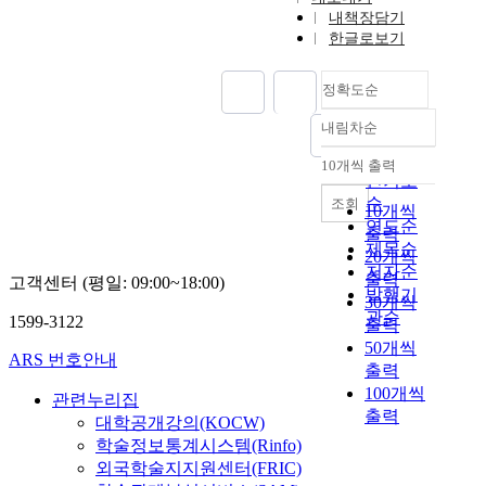
내책장담기
한글로보기
정확도순
내림차순
정확도
순
10개씩 출력
내림차순
인기도
순
조회
10개씩
연도순
출력
제목순
20개씩
저자순
출력
고객센터 (평일: 09:00~18:00)
발행기
30개씩
관순
1599-3122
출력
50개씩
ARS 번호안내
출력
100개씩
관련누리집
출력
대학공개강의(KOCW)
학술정보통계시스템(Rinfo)
외국학술지지원센터(FRIC)