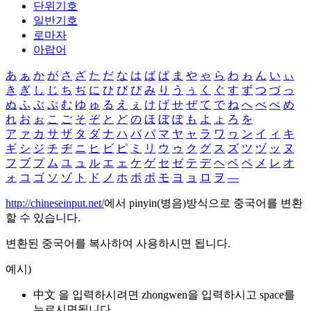
단위기호
일반기호
로마자
아랍어
あ
ぁ
か
が
さ
ざ
た
だ
な
は
ば
ぱ
ま
や
ゃ
ら
わ
ゎ
ん
い
ぃ
き
ぎ
し
じ
ち
ぢ
に
ひ
び
ぴ
み
り
う
ぅ
く
ぐ
す
ず
つ
づ
っ
ぬ
ふ
ぶ
ぷ
む
ゆ
ゅ
る
え
ぇ
け
げ
せ
ぜ
て
で
ね
へ
べ
ぺ
め
れ
お
ぉ
こ
ご
そ
ぞ
と
ど
の
ほ
ぼ
ぽ
も
よ
ょ
ろ
を
ア
ァ
カ
サ
ザ
タ
ダ
ナ
ハ
バ
パ
マ
ヤ
ャ
ラ
ワ
ヮ
ン
イ
ィ
キ
ギ
シ
ジ
チ
ヂ
ニ
ヒ
ビ
ピ
ミ
リ
ウ
ゥ
ク
グ
ス
ズ
ツ
ヅ
ッ
ヌ
フ
ブ
プ
ム
ユ
ュ
ル
エ
ェ
ケ
ゲ
セ
ゼ
テ
デ
ヘ
ベ
ペ
メ
レ
オ
ォ
コ
ゴ
ソ
ゾ
ト
ド
ノ
ホ
ボ
ポ
モ
ヨ
ョ
ロ
ヲ
―
http://chineseinput.net/
에서 pinyin(병음)방식으로 중국어를 변환
할 수 있습니다.
변환된 중국어를 복사하여 사용하시면 됩니다.
예시)
中文 을 입력하시려면
zhongwen
을 입력하시고 space를
누르시면됩니다.