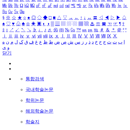
㎒
㎓
㎔
Ω
㏀
㏁
㎊
㎋
㎌
㏖
㏅
㎭
㎮
㎯
㏛
㎩
㎪
㎫
㎬
㏝
㏐
㏓
㏃
㏉
㏜
㏆
§
※
☆
★
○
●
◎
◇
◆
□
■
△
▽
→
←
↑
↓
↔
〓
◁
◀
▷
▶
♤
♠
♡
♥
♧
♣
⊙
◈
▣
◐
◑
▒
▤
▥
▨
▧
▦
▩
♨
☏
☎
☜
☞
¶
†
‡
↕
↗
↙
↖
↘
♭
♩
♪
♬
㉿
㈜
№
㏇
™
㏂
㏘
℡
＃
＆
＊
＠
ª
º
ⅰ
ⅱ
ⅲ
ⅳ
ⅴ
ⅵ
ⅶ
ⅷ
ⅸ
ⅹ
Ⅰ
Ⅱ
Ⅲ
Ⅳ
Ⅴ
Ⅵ
Ⅶ
Ⅷ
Ⅸ
Ⅹ
ا
ب
ت
ث
ج
ح
خ
د
ذ
ر
ز
س
ش
ص
ض
ط
ظ
ع
غ
ف
ق
ک
ل
م
ن
ه
و
ی
닫기
통합검색
국내학술논문
학위논문
해외학술논문
학술지