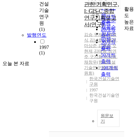
순
건설
관한 기획연구,
10개씩 출력
내림차순
인기도
활용
기술
I: GIS-C 종합
순
조회
도
10개씩
연구
연구기획보고
연도순
높은
출력
원
서(연구)
제목순
자료
(1)
20개씩
저자순
발행연도
김승
,
우제윤
,
최원
출력
발행기
식
,
김남호
,
구호본
,
30개씩
마상준
,
김현준
,
오
관순
1997
출력
현제
,
김태형
,
정연
(1)
50개씩
주
,
구지희
,
이강희
,
출력
채창우(한국건설
오늘 본 자료
100개씩
기술연구원
,
GIS위
원회)
출력
한국건설기술연
구원
1997
한국건설기술연
구원
원문보
기