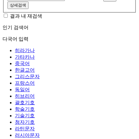
상세검색
결과 내 재검색
인기 검색어
다국어 입력
히라가나
가타카나
중국어
한글고어
그리스문자
프랑스어
독일어
히브리어
괄호기호
학술기호
기술기호
첨자기호
라틴문자
러시아문자