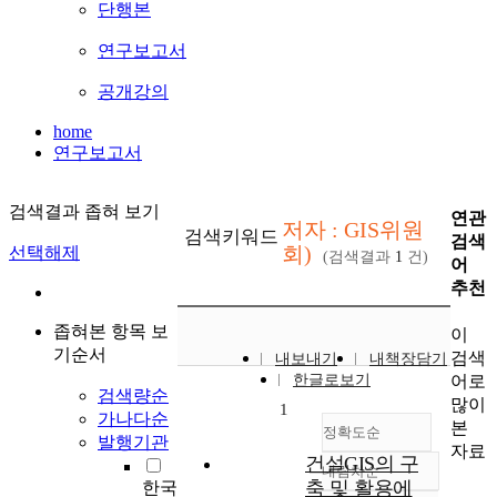
단행본
연구보고서
공개강의
home
연구보고서
검색결과 좁혀 보기
연관
저자 : GIS위원
검색키워드
검색
회)
선택해제
(검색결과
1
건)
어
추천
좁혀본 항목 보
이
기순서
검색
내보내기
내책장담기
어로
한글로보기
검색량순
많이
1
가나다순
본
정확도순
발행기관
자료
건설GIS의 구
내림차순
정확도
축 및 활용에
한국