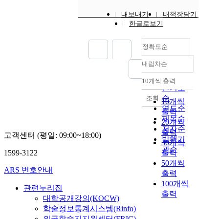
내보내기
내책장담기
한글로보기
정확도순
내림차순
정확도
순
10개씩 출력
내림차순
인기도
순
조회
10개씩
연도순
출력
제목순
20개씩
저자순
출력
고객센터 (평일: 09:00~18:00)
발행기
30개씩
관순
1599-3122
출력
50개씩
ARS 번호안내
출력
100개씩
관련누리집
출력
대학공개강의(KOCW)
학술정보통계시스템(Rinfo)
외국학술지지원센터(FRIC)