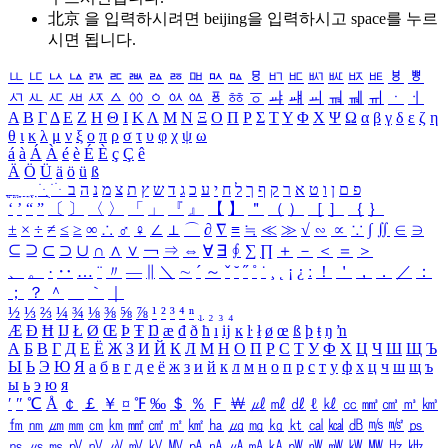
北京 을 입력하시려면
beijing
을 입력하시고 space를 누르
시면 됩니다.
ㅥ
ㅦ
ㅧ
ㅨ
ㅩ
ㅪ
ㅫ
ㅬ
ㅭ
ㅮ
ㅯ
ㅰ
ㅱ
ㅲ
ㅳ
ㅴ
ㅵ
ㅶ
ㅷ
ㅸ
ㅹ
ㅺ
ㅻ
ㅼ
ㅽ
ㅾ
ㅿ
ㆀ
ㆁ
ㆂ
ㆃ
ㆄ
ㆅ
ㆆ
ㆇ
ㆈ
ㆉ
ㆊ
ㆋ
ㆌ
ㆍ
ㆎ
Α
Β
Γ
Δ
Ε
Ζ
Η
Θ
Ι
Κ
Λ
Μ
Ν
Ξ
Ο
Π
Ρ
Σ
Τ
Υ
Φ
Χ
Ψ
Ω
α
β
γ
δ
ε
ζ
η
θ
ι
κ
λ
μ
ν
ξ
ο
π
ρ
σ
τ
υ
φ
χ
ψ
ω
á
à
Á
À
é
è
É
È
ç
Ç
ê
Ä
Ö
Ü
ä
ö
ü
ß
ְ
ֳ
ֲ
ֱ
ָ
ַ
ֵ
ֶ
ִ
ֹ
ּ
ֻ
ׂ
ׁ
ּ
ב
ה
נ
מ
צ
ת
ץ
ש
ד
ג
כ
ע
י
ח
ל
ך
ף
ק
ר
א
ט
ו
ן
ם
פ
‘
’
“
”
〔
〕
〈
〉
「
」
『
』
【
】
＂
（
）
［
］
｛
｝
±
×
÷
≠
≤
≥
∞
∴
♂
♀
∠
⊥
⌒
∂
∇
≡
≒
≪
≫
√
∽
∝
∵
∫
∬
∈
∋
⊆
⊇
⊂
⊃
∪
∩
∧
∨
￢
⇒
⇔
∀
∃
∮
∑
∏
＋
－
＜
＝
＞
、
。
·
‥
…
¨
〃
―
∥
＼
∼
´
～
ˇ
˘
˝
˚
˙
¸
˛
¡
¿
ː
！
＇
，
．
／
：
；
？
＾
＿
｀
｜
½
⅓
⅔
¼
¾
⅛
⅜
⅝
⅞
¹
²
³
⁴
ⁿ
₁
₂
₃
₄
Æ
Ð
Ħ
Ĳ
Ł
Ø
Œ
Þ
Ŧ
Ŋ
æ
đ
ð
ħ
ı
ĳ
ĸ
ŀ
ł
ø
œ
ß
þ
ŧ
ŋ
ŉ
А
Б
В
Г
Д
Е
Ё
Ж
З
И
Й
К
Л
М
Н
О
П
Р
С
Т
У
Ф
Х
Ц
Ч
Ш
Щ
Ъ
Ы
Ь
Э
Ю
Я
а
б
в
г
д
е
ё
ж
з
и
й
к
л
м
н
о
п
р
с
т
у
ф
х
ц
ч
ш
щ
ъ
ы
ь
э
ю
я
′
″
℃
Å
￠
￡
￥
¤
℉
‰
＄
％
Ｆ
￦
㎕
㎖
㎗
ℓ
㎘
㏄
㎣
㎤
㎥
㎦
㎙
㎚
㎛
㎜
㎝
㎞
㎟
㎠
㎡
㎢
㏊
㎍
㎎
㎏
㏏
㎈
㎉
㏈
㎧
㎨
㎰
㎱
㎲
㎳
㎴
㎵
㎶
㎷
㎸
㎹
㎀
㎁
㎂
㎃
㎄
㎺
㎻
㎽
㎾
㎿
㎐
㎑