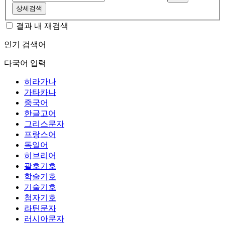
상세검색
결과 내 재검색
인기 검색어
다국어 입력
히라가나
가타카나
중국어
한글고어
그리스문자
프랑스어
독일어
히브리어
괄호기호
학술기호
기술기호
첨자기호
라틴문자
러시아문자