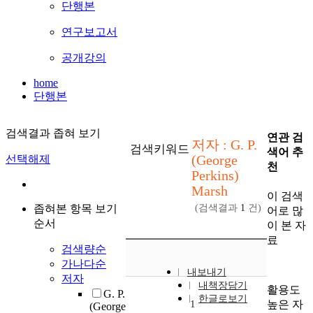
단행본
연구보고서
공개강의
home
단행본
검색결과 좁혀 보기
연관 검
저자 : G. P.
검색키워드
색어 추
(George
선택해제
천
Perkins)
Marsh
이 검색
좁혀본 항목 보기
(검색결과
1
건)
어로 많
순서
이 본 자
료
검색량순
가나다순
내보내기
저자
내책장담기
활용도
G. P.
한글로보기
높은 자
1
(George