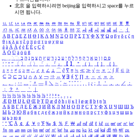
北京 을 입력하시려면
beijing
을 입력하시고 space를 누르
시면 됩니다.
ㅥ
ㅦ
ㅧ
ㅨ
ㅩ
ㅪ
ㅫ
ㅬ
ㅭ
ㅮ
ㅯ
ㅰ
ㅱ
ㅲ
ㅳ
ㅴ
ㅵ
ㅶ
ㅷ
ㅸ
ㅹ
ㅺ
ㅻ
ㅼ
ㅽ
ㅾ
ㅿ
ㆀ
ㆁ
ㆂ
ㆃ
ㆄ
ㆅ
ㆆ
ㆇ
ㆈ
ㆉ
ㆊ
ㆋ
ㆌ
ㆍ
ㆎ
Α
Β
Γ
Δ
Ε
Ζ
Η
Θ
Ι
Κ
Λ
Μ
Ν
Ξ
Ο
Π
Ρ
Σ
Τ
Υ
Φ
Χ
Ψ
Ω
α
β
γ
δ
ε
ζ
η
θ
ι
κ
λ
μ
ν
ξ
ο
π
ρ
σ
τ
υ
φ
χ
ψ
ω
á
à
Á
À
é
è
É
È
ç
Ç
ê
Ä
Ö
Ü
ä
ö
ü
ß
ְ
ֳ
ֲ
ֱ
ָ
ַ
ֵ
ֶ
ִ
ֹ
ּ
ֻ
ׂ
ׁ
ּ
ב
ה
נ
מ
צ
ת
ץ
ש
ד
ג
כ
ע
י
ח
ל
ך
ף
ק
ר
א
ט
ו
ן
ם
פ
‘
’
“
”
〔
〕
〈
〉
「
」
『
』
【
】
＂
（
）
［
］
｛
｝
±
×
÷
≠
≤
≥
∞
∴
♂
♀
∠
⊥
⌒
∂
∇
≡
≒
≪
≫
√
∽
∝
∵
∫
∬
∈
∋
⊆
⊇
⊂
⊃
∪
∩
∧
∨
￢
⇒
⇔
∀
∃
∮
∑
∏
＋
－
＜
＝
＞
、
。
·
‥
…
¨
〃
―
∥
＼
∼
´
～
ˇ
˘
˝
˚
˙
¸
˛
¡
¿
ː
！
＇
，
．
／
：
；
？
＾
＿
｀
｜
½
⅓
⅔
¼
¾
⅛
⅜
⅝
⅞
¹
²
³
⁴
ⁿ
₁
₂
₃
₄
Æ
Ð
Ħ
Ĳ
Ł
Ø
Œ
Þ
Ŧ
Ŋ
æ
đ
ð
ħ
ı
ĳ
ĸ
ŀ
ł
ø
œ
ß
þ
ŧ
ŋ
ŉ
А
Б
В
Г
Д
Е
Ё
Ж
З
И
Й
К
Л
М
Н
О
П
Р
С
Т
У
Ф
Х
Ц
Ч
Ш
Щ
Ъ
Ы
Ь
Э
Ю
Я
а
б
в
г
д
е
ё
ж
з
и
й
к
л
м
н
о
п
р
с
т
у
ф
х
ц
ч
ш
щ
ъ
ы
ь
э
ю
я
′
″
℃
Å
￠
￡
￥
¤
℉
‰
＄
％
Ｆ
￦
㎕
㎖
㎗
ℓ
㎘
㏄
㎣
㎤
㎥
㎦
㎙
㎚
㎛
㎜
㎝
㎞
㎟
㎠
㎡
㎢
㏊
㎍
㎎
㎏
㏏
㎈
㎉
㏈
㎧
㎨
㎰
㎱
㎲
㎳
㎴
㎵
㎶
㎷
㎸
㎹
㎀
㎁
㎂
㎃
㎄
㎺
㎻
㎽
㎾
㎿
㎐
㎑