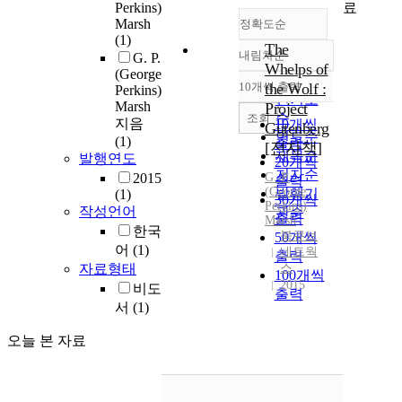
료
Perkins)
Marsh
정확도순
(1)
The
내림차순
G. P.
정확도
Whelps of
(George
순
10개씩 출력
the Wolf :
Perkins)
내림차순
인기도
Marsh
Project
순
조회
지음
10개씩
Gutenberg
연도순
(1)
출력
[전자책]
제목순
발행연도
20개씩
저자순
2015
G.
P.
출력
(
George
발행기
(1)
30개씩
Perkins
)
작성언어
관순
출력
Marsh
한국
북큐브
50개씩
어
(1)
네트웍
출력
자료형태
스
100개씩
2015
비도
출력
서
(1)
오늘 본 자료