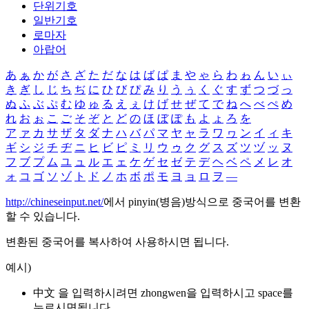
단위기호
일반기호
로마자
아랍어
あ
ぁ
か
が
さ
ざ
た
だ
な
は
ば
ぱ
ま
や
ゃ
ら
わ
ゎ
ん
い
ぃ
き
ぎ
し
じ
ち
ぢ
に
ひ
び
ぴ
み
り
う
ぅ
く
ぐ
す
ず
つ
づ
っ
ぬ
ふ
ぶ
ぷ
む
ゆ
ゅ
る
え
ぇ
け
げ
せ
ぜ
て
で
ね
へ
べ
ぺ
め
れ
お
ぉ
こ
ご
そ
ぞ
と
ど
の
ほ
ぼ
ぽ
も
よ
ょ
ろ
を
ア
ァ
カ
サ
ザ
タ
ダ
ナ
ハ
バ
パ
マ
ヤ
ャ
ラ
ワ
ヮ
ン
イ
ィ
キ
ギ
シ
ジ
チ
ヂ
ニ
ヒ
ビ
ピ
ミ
リ
ウ
ゥ
ク
グ
ス
ズ
ツ
ヅ
ッ
ヌ
フ
ブ
プ
ム
ユ
ュ
ル
エ
ェ
ケ
ゲ
セ
ゼ
テ
デ
ヘ
ベ
ペ
メ
レ
オ
ォ
コ
ゴ
ソ
ゾ
ト
ド
ノ
ホ
ボ
ポ
モ
ヨ
ョ
ロ
ヲ
―
http://chineseinput.net/
에서 pinyin(병음)방식으로 중국어를 변환
할 수 있습니다.
변환된 중국어를 복사하여 사용하시면 됩니다.
예시)
中文 을 입력하시려면
zhongwen
을 입력하시고 space를
누르시면됩니다.