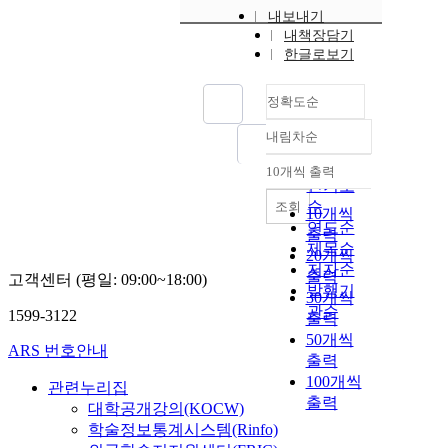
내보내기
내책장담기
한글로보기
정확도순
내림차순
정확도
순
10개씩 출력
내림차순
인기도
순
조회
10개씩
연도순
출력
제목순
20개씩
저자순
출력
고객센터 (평일: 09:00~18:00)
발행기
30개씩
관순
1599-3122
출력
50개씩
ARS 번호안내
출력
100개씩
관련누리집
출력
대학공개강의(KOCW)
학술정보통계시스템(Rinfo)