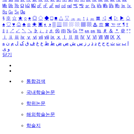
㎒
㎓
㎔
Ω
㏀
㏁
㎊
㎋
㎌
㏖
㏅
㎭
㎮
㎯
㏛
㎩
㎪
㎫
㎬
㏝
㏐
㏓
㏃
㏉
㏜
㏆
§
※
☆
★
○
●
◎
◇
◆
□
■
△
▽
→
←
↑
↓
↔
〓
◁
◀
▷
▶
♤
♠
♡
♥
♧
♣
⊙
◈
▣
◐
◑
▒
▤
▥
▨
▧
▦
▩
♨
☏
☎
☜
☞
¶
†
‡
↕
↗
↙
↖
↘
♭
♩
♪
♬
㉿
㈜
№
㏇
™
㏂
㏘
℡
＃
＆
＊
＠
ª
º
ⅰ
ⅱ
ⅲ
ⅳ
ⅴ
ⅵ
ⅶ
ⅷ
ⅸ
ⅹ
Ⅰ
Ⅱ
Ⅲ
Ⅳ
Ⅴ
Ⅵ
Ⅶ
Ⅷ
Ⅸ
Ⅹ
ا
ب
ت
ث
ج
ح
خ
د
ذ
ر
ز
س
ش
ص
ض
ط
ظ
ع
غ
ف
ق
ک
ل
م
ن
ه
و
ی
닫기
통합검색
국내학술논문
학위논문
해외학술논문
학술지