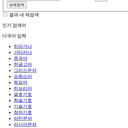
상세검색
결과 내 재검색
인기 검색어
다국어 입력
히라가나
가타카나
중국어
한글고어
그리스문자
프랑스어
독일어
히브리어
괄호기호
학술기호
기술기호
첨자기호
라틴문자
러시아문자