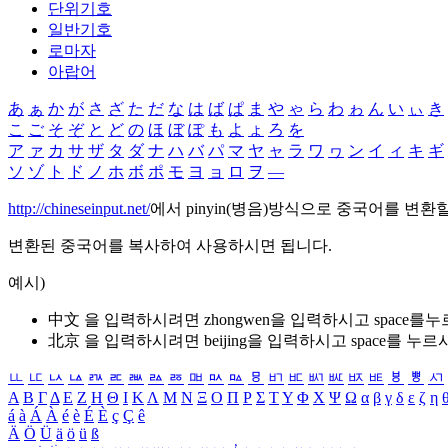
단위기호
일반기호
로마자
아랍어
あ
ぁ
か
が
さ
ざ
た
だ
な
は
ば
ぱ
ま
や
ゃ
ら
わ
ゎ
ん
い
ぃ
き
こ
ご
そ
ぞ
と
ど
の
ほ
ぼ
ぽ
も
よ
ょ
ろ
を
ア
ァ
カ
サ
ザ
タ
ダ
ナ
ハ
バ
パ
マ
ヤ
ャ
ラ
ワ
ヮ
ン
イ
ィ
キ
ギ
ソ
ゾ
ト
ド
ノ
ホ
ボ
ポ
モ
ヨ
ョ
ロ
ヲ
―
http://chineseinput.net/
에서 pinyin(병음)방식으로 중국어를 변환
변환된 중국어를 복사하여 사용하시면 됩니다.
예시)
中文 을 입력하시려면
zhongwen
을 입력하시고 space를
北京 을 입력하시려면
beijing
을 입력하시고 space를 누르
ㅥ
ㅦ
ㅧ
ㅨ
ㅩ
ㅪ
ㅫ
ㅬ
ㅭ
ㅮ
ㅯ
ㅰ
ㅱ
ㅲ
ㅳ
ㅴ
ㅵ
ㅶ
ㅷ
ㅸ
ㅹ
ㅺ
Α
Β
Γ
Δ
Ε
Ζ
Η
Θ
Ι
Κ
Λ
Μ
Ν
Ξ
Ο
Π
Ρ
Σ
Τ
Υ
Φ
Χ
Ψ
Ω
α
β
γ
δ
ε
ζ
η
á
à
Á
À
é
è
É
È
ç
Ç
ê
Ä
Ö
Ü
ä
ö
ü
ß