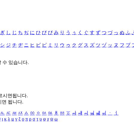
ぎ
し
じ
ち
ぢ
に
ひ
び
ぴ
み
り
う
ぅ
く
ぐ
す
ず
つ
づ
っ
ぬ
ふ
シ
ジ
チ
ヂ
ニ
ヒ
ビ
ピ
ミ
リ
ウ
ゥ
ク
グ
ス
ズ
ツ
ヅ
ッ
ヌ
フ
ブ
할 수 있습니다.
누르시면됩니다.
시면 됩니다.
ㅻ
ㅼ
ㅽ
ㅾ
ㅿ
ㆀ
ㆁ
ㆂ
ㆃ
ㆄ
ㆅ
ㆆ
ㆇ
ㆈ
ㆉ
ㆊ
ㆋ
ㆌ
ㆍ
ㆎ
θ
ι
κ
λ
μ
ν
ξ
ο
π
ρ
σ
τ
υ
φ
χ
ψ
ω