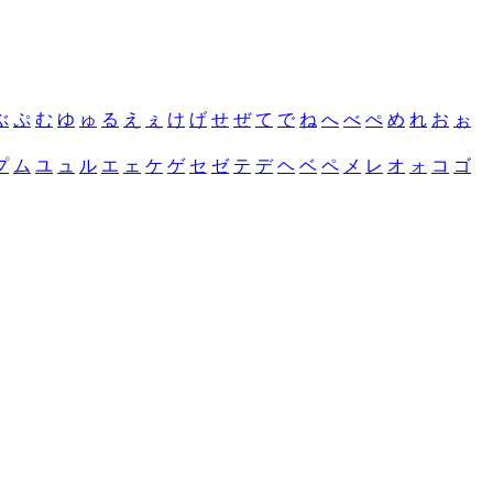
ぶ
ぷ
む
ゆ
ゅ
る
え
ぇ
け
げ
せ
ぜ
て
で
ね
へ
べ
ぺ
め
れ
お
ぉ
プ
ム
ユ
ュ
ル
エ
ェ
ケ
ゲ
セ
ゼ
テ
デ
ヘ
ベ
ペ
メ
レ
オ
ォ
コ
ゴ