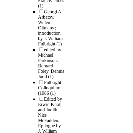
Francis James
(1)
Georgi A.
Arbatov,
Willem
Oltmans ;
introduction
by J. William
Fulbright
(1)
edited by
Michael
Parkinson,
Bernard
Foley, Dennis
Judd
(1)
Fulbright
Colloquium
(1986
(1)
Edited by
Erwin Knoll
and Judith
Nies
McFadden.
Epilogue by
J. William