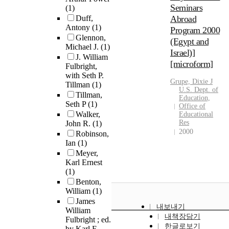
Seminars
(1)
Duff,
Abroad
Antony
(1)
Program 2000
Glennon,
(Egypt and
Michael J.
(1)
Israel)]
J. William
[microform]
Fulbright,
with Seth P.
Grupe, Dixie J
Tillman
(1)
U.S. Dept. of
Tillman,
Education,
Seth P
(1)
Office of
Walker,
Educational
Res
John R.
(1)
2000
Robinson,
Ian
(1)
Meyer,
Karl Ernest
(1)
Benton,
William
(1)
James
내보내기
William
내책장담기
Fulbright ; ed.
한글로보기
by Karl E.