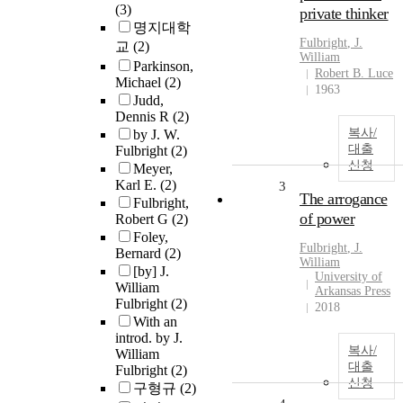
(3)
private thinker
명지대학
Fulbright
, J.
교
(2)
William
Parkinson,
Robert B. Luce
Michael
(2)
1963
Judd,
Dennis R
(2)
복사/
by J. W.
대출
Fulbright
(2)
신청
Meyer,
Karl E.
(2)
3
The arrogance
Fulbright,
of power
Robert G
(2)
Foley,
Fulbright
, J.
Bernard
(2)
William
[by] J.
University of
William
Arkansas Press
Fulbright
(2)
2018
With an
introd. by J.
복사/
William
대출
Fulbright
(2)
신청
구형규
(2)