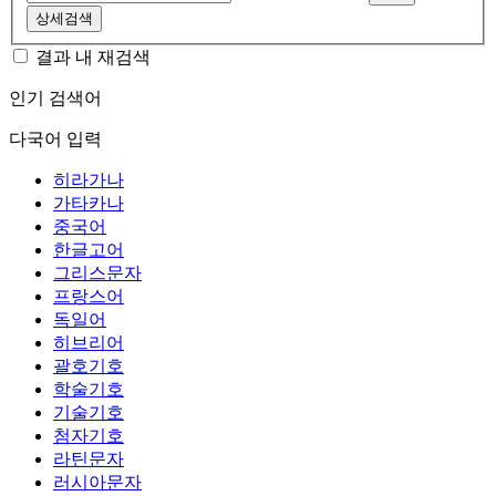
상세검색
결과 내 재검색
인기 검색어
다국어 입력
히라가나
가타카나
중국어
한글고어
그리스문자
프랑스어
독일어
히브리어
괄호기호
학술기호
기술기호
첨자기호
라틴문자
러시아문자