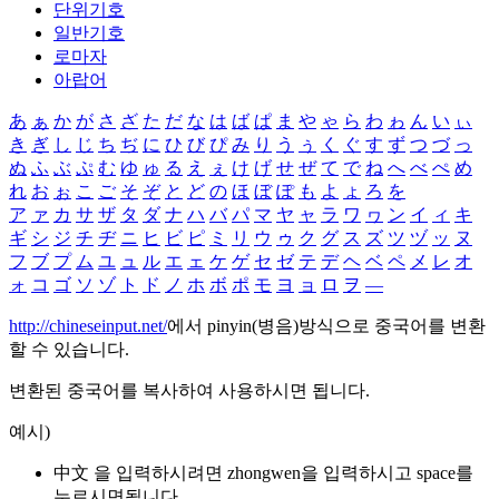
단위기호
일반기호
로마자
아랍어
あ
ぁ
か
が
さ
ざ
た
だ
な
は
ば
ぱ
ま
や
ゃ
ら
わ
ゎ
ん
い
ぃ
き
ぎ
し
じ
ち
ぢ
に
ひ
び
ぴ
み
り
う
ぅ
く
ぐ
す
ず
つ
づ
っ
ぬ
ふ
ぶ
ぷ
む
ゆ
ゅ
る
え
ぇ
け
げ
せ
ぜ
て
で
ね
へ
べ
ぺ
め
れ
お
ぉ
こ
ご
そ
ぞ
と
ど
の
ほ
ぼ
ぽ
も
よ
ょ
ろ
を
ア
ァ
カ
サ
ザ
タ
ダ
ナ
ハ
バ
パ
マ
ヤ
ャ
ラ
ワ
ヮ
ン
イ
ィ
キ
ギ
シ
ジ
チ
ヂ
ニ
ヒ
ビ
ピ
ミ
リ
ウ
ゥ
ク
グ
ス
ズ
ツ
ヅ
ッ
ヌ
フ
ブ
プ
ム
ユ
ュ
ル
エ
ェ
ケ
ゲ
セ
ゼ
テ
デ
ヘ
ベ
ペ
メ
レ
オ
ォ
コ
ゴ
ソ
ゾ
ト
ド
ノ
ホ
ボ
ポ
モ
ヨ
ョ
ロ
ヲ
―
http://chineseinput.net/
에서 pinyin(병음)방식으로 중국어를 변환
할 수 있습니다.
변환된 중국어를 복사하여 사용하시면 됩니다.
예시)
中文 을 입력하시려면
zhongwen
을 입력하시고 space를
누르시면됩니다.