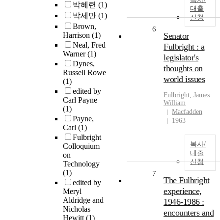
박혜련
(1)
대출
박세만
(1)
신청
Brown,
6
Harrison
(1)
Senator
Neal, Fred
Fulbright : a
Warner
(1)
legislator's
Dynes,
thoughts on
Russell Rowe
world issues
(1)
edited by
Fulbright
, James
Carl Payne
William
(1)
Macfadden
Payne,
1963
Carl
(1)
Fulbright
복사/
Colloquium
대출
on
신청
Technology
(1)
7
The Fulbright
edited by
experience,
Meryl
Aldridge and
1946-1986 :
Nicholas
encounters and
Hewitt
(1)