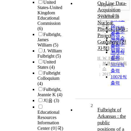
United
On-Line Data-
내림차순
정확도
States-United
Acquisition
Kingdom
순
Systems in
10개씩 출력
내림차순
Educational
인기도
Nuclear
Commission
순
조회
10개씩
(6)
Physics, 1969 :
연도순
출력
Fulbright,
Project
제목순
James
20개씩
Gutenberg [전
저자순
William
(5)
출력
자책]
발행기
J. William
30개씩
Fulbright
(5)
관순
출력
H. W.
Fulbright
United
북큐브네트웍
50개씩
States
(4)
스
출력
Fulbright
2015
100개씩
Colloquium
출력
(4)
Fulbright,
Jeannie K
(4)
지음
(3)
2
Fulbright of
Educational
Arkansas : the
Resources
public
Information
Center (미국)
positions of a