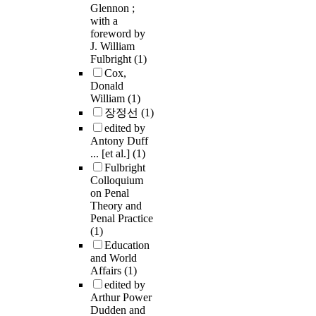
Glennon ;
with a
foreword by
J. William
Fulbright
(1)
Cox,
Donald
William
(1)
장정선
(1)
edited by
Antony Duff
... [et al.]
(1)
Fulbright
Colloquium
on Penal
Theory and
Penal Practice
(1)
Education
and World
Affairs
(1)
edited by
Arthur Power
Dudden and