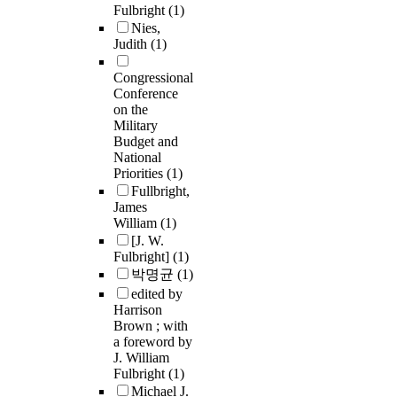
Fulbright
(1)
Nies,
Judith
(1)
Congressional
Conference
on the
Military
Budget and
National
Priorities
(1)
Fullbright,
James
William
(1)
[J. W.
Fulbright]
(1)
박명균
(1)
edited by
Harrison
Brown ; with
a foreword by
J. William
Fulbright
(1)
Michael J.