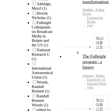
transformations
Aldridge,
Meryl
(1)
Dudden, Arthur
Hewitt,
Power
Nicholas
(1)
Transaction
Books
Fulbright
1987
Colloquium
on Broadcast
Media in
복사/
Britain and
대출
the US
(1)
신청
National
8
Research C
The Fulbright
(1)
program : a
history
International
Astronomical
Johnson, Walter
Union
(1)
University of
Woods,
Chicago Press
Randall
1965
Bennett
(1)
Randall
복사/
Bennett
대출
Woods
(1)
신청
edited by