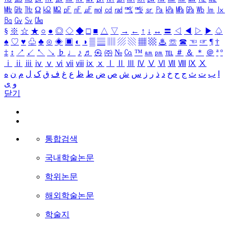
㎒
㎓
㎔
Ω
㏀
㏁
㎊
㎋
㎌
㏖
㏅
㎭
㎮
㎯
㏛
㎩
㎪
㎫
㎬
㏝
㏐
㏓
㏃
㏉
㏜
㏆
§
※
☆
★
○
●
◎
◇
◆
□
■
△
▽
→
←
↑
↓
↔
〓
◁
◀
▷
▶
♤
♠
♡
♥
♧
♣
⊙
◈
▣
◐
◑
▒
▤
▥
▨
▧
▦
▩
♨
☏
☎
☜
☞
¶
†
‡
↕
↗
↙
↖
↘
♭
♩
♪
♬
㉿
㈜
№
㏇
™
㏂
㏘
℡
＃
＆
＊
＠
ª
º
ⅰ
ⅱ
ⅲ
ⅳ
ⅴ
ⅵ
ⅶ
ⅷ
ⅸ
ⅹ
Ⅰ
Ⅱ
Ⅲ
Ⅳ
Ⅴ
Ⅵ
Ⅶ
Ⅷ
Ⅸ
Ⅹ
ا
ب
ت
ث
ج
ح
خ
د
ذ
ر
ز
س
ش
ص
ض
ط
ظ
ع
غ
ف
ق
ک
ل
م
ن
ه
و
ی
닫기
통합검색
국내학술논문
학위논문
해외학술논문
학술지