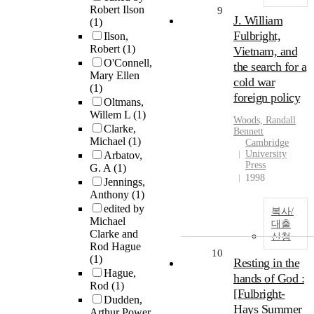
Robert Ilson
9
J. William
(1)
Fulbright,
Ilson,
Robert
(1)
Vietnam, and
O'Connell,
the search for a
Mary Ellen
cold war
(1)
foreign policy
Oltmans,
Willem L
(1)
Woods, Randall
Clarke,
Bennett
Michael
(1)
Cambridge
University
Arbatov,
Press
G. A
(1)
1998
Jennings,
Anthony
(1)
edited by
복사/
Michael
대출
Clarke and
신청
Rod Hague
10
(1)
Resting in the
Hague,
hands of God :
Rod
(1)
[Fulbright-
Dudden,
Hays Summer
Arthur Power