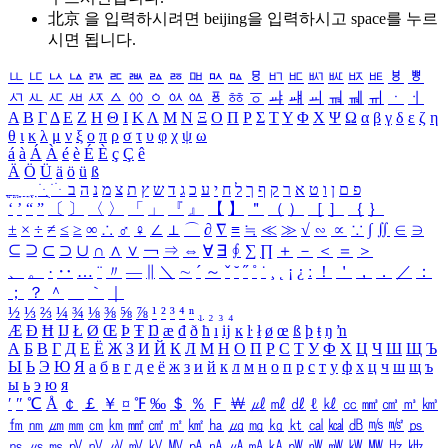
北京 을 입력하시려면
beijing
을 입력하시고 space를 누르
시면 됩니다.
ㅥ
ㅦ
ㅧ
ㅨ
ㅩ
ㅪ
ㅫ
ㅬ
ㅭ
ㅮ
ㅯ
ㅰ
ㅱ
ㅲ
ㅳ
ㅴ
ㅵ
ㅶ
ㅷ
ㅸ
ㅹ
ㅺ
ㅻ
ㅼ
ㅽ
ㅾ
ㅿ
ㆀ
ㆁ
ㆂ
ㆃ
ㆄ
ㆅ
ㆆ
ㆇ
ㆈ
ㆉ
ㆊ
ㆋ
ㆌ
ㆍ
ㆎ
Α
Β
Γ
Δ
Ε
Ζ
Η
Θ
Ι
Κ
Λ
Μ
Ν
Ξ
Ο
Π
Ρ
Σ
Τ
Υ
Φ
Χ
Ψ
Ω
α
β
γ
δ
ε
ζ
η
θ
ι
κ
λ
μ
ν
ξ
ο
π
ρ
σ
τ
υ
φ
χ
ψ
ω
á
à
Á
À
é
è
É
È
ç
Ç
ê
Ä
Ö
Ü
ä
ö
ü
ß
ְ
ֳ
ֲ
ֱ
ָ
ַ
ֵ
ֶ
ִ
ֹ
ּ
ֻ
ׂ
ׁ
ּ
ב
ה
נ
מ
צ
ת
ץ
ש
ד
ג
כ
ע
י
ח
ל
ך
ף
ק
ר
א
ט
ו
ן
ם
פ
‘
’
“
”
〔
〕
〈
〉
「
」
『
』
【
】
＂
（
）
［
］
｛
｝
±
×
÷
≠
≤
≥
∞
∴
♂
♀
∠
⊥
⌒
∂
∇
≡
≒
≪
≫
√
∽
∝
∵
∫
∬
∈
∋
⊆
⊇
⊂
⊃
∪
∩
∧
∨
￢
⇒
⇔
∀
∃
∮
∑
∏
＋
－
＜
＝
＞
、
。
·
‥
…
¨
〃
―
∥
＼
∼
´
～
ˇ
˘
˝
˚
˙
¸
˛
¡
¿
ː
！
＇
，
．
／
：
；
？
＾
＿
｀
｜
½
⅓
⅔
¼
¾
⅛
⅜
⅝
⅞
¹
²
³
⁴
ⁿ
₁
₂
₃
₄
Æ
Ð
Ħ
Ĳ
Ł
Ø
Œ
Þ
Ŧ
Ŋ
æ
đ
ð
ħ
ı
ĳ
ĸ
ŀ
ł
ø
œ
ß
þ
ŧ
ŋ
ŉ
А
Б
В
Г
Д
Е
Ё
Ж
З
И
Й
К
Л
М
Н
О
П
Р
С
Т
У
Ф
Х
Ц
Ч
Ш
Щ
Ъ
Ы
Ь
Э
Ю
Я
а
б
в
г
д
е
ё
ж
з
и
й
к
л
м
н
о
п
р
с
т
у
ф
х
ц
ч
ш
щ
ъ
ы
ь
э
ю
я
′
″
℃
Å
￠
￡
￥
¤
℉
‰
＄
％
Ｆ
￦
㎕
㎖
㎗
ℓ
㎘
㏄
㎣
㎤
㎥
㎦
㎙
㎚
㎛
㎜
㎝
㎞
㎟
㎠
㎡
㎢
㏊
㎍
㎎
㎏
㏏
㎈
㎉
㏈
㎧
㎨
㎰
㎱
㎲
㎳
㎴
㎵
㎶
㎷
㎸
㎹
㎀
㎁
㎂
㎃
㎄
㎺
㎻
㎽
㎾
㎿
㎐
㎑