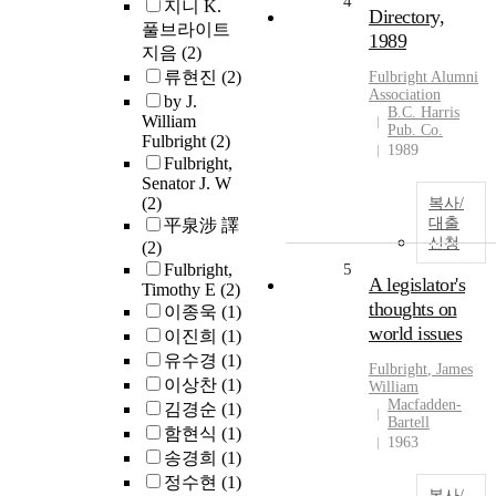
4
지니 K.
Directory,
풀브라이트
1989
지음
(2)
류현진
(2)
Fulbright
Alumni
Association
by J.
B.C. Harris
William
Pub. Co.
Fulbright
(2)
1989
Fulbright,
Senator J. W
(2)
복사/
대출
平泉涉 譯
신청
(2)
Fulbright,
5
A legislator's
Timothy E
(2)
thoughts on
이종욱
(1)
world issues
이진희
(1)
유수경
(1)
Fulbright
, James
이상찬
(1)
William
Macfadden-
김경순
(1)
Bartell
함현식
(1)
1963
송경희
(1)
정수현
(1)
복사/