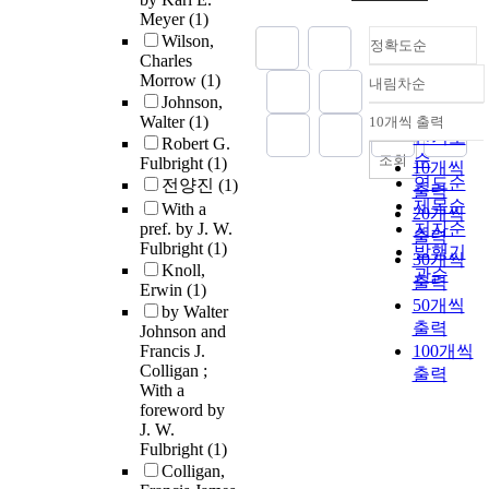
Meyer
(1)
Wilson,
정확도순
Charles
Morrow
(1)
내림차순
정확도
Johnson,
순
Walter
(1)
10개씩 출력
내림차순
인기도
Robert G.
순
조회
Fulbright
(1)
10개씩
연도순
전양진
(1)
출력
제목순
With a
20개씩
pref. by J. W.
저자순
출력
Fulbright
(1)
발행기
30개씩
Knoll,
관순
출력
Erwin
(1)
50개씩
by Walter
출력
Johnson and
Francis J.
100개씩
Colligan ;
출력
With a
foreword by
J. W.
Fulbright
(1)
Colligan,