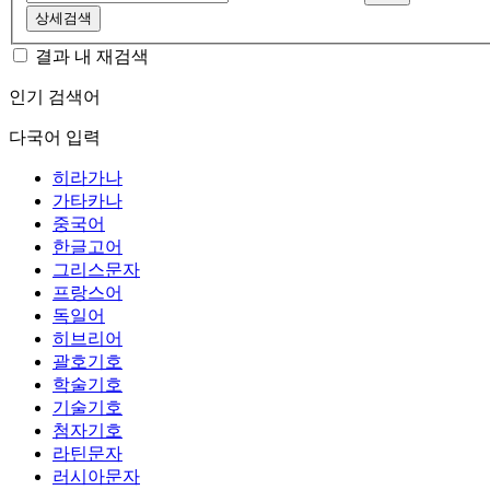
상세검색
결과 내 재검색
인기 검색어
다국어 입력
히라가나
가타카나
중국어
한글고어
그리스문자
프랑스어
독일어
히브리어
괄호기호
학술기호
기술기호
첨자기호
라틴문자
러시아문자