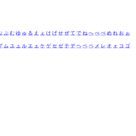
ぶ
ぷ
む
ゆ
ゅ
る
え
ぇ
け
げ
せ
ぜ
て
で
ね
へ
べ
ぺ
め
れ
お
ぉ
プ
ム
ユ
ュ
ル
エ
ェ
ケ
ゲ
セ
ゼ
テ
デ
ヘ
ベ
ペ
メ
レ
オ
ォ
コ
ゴ