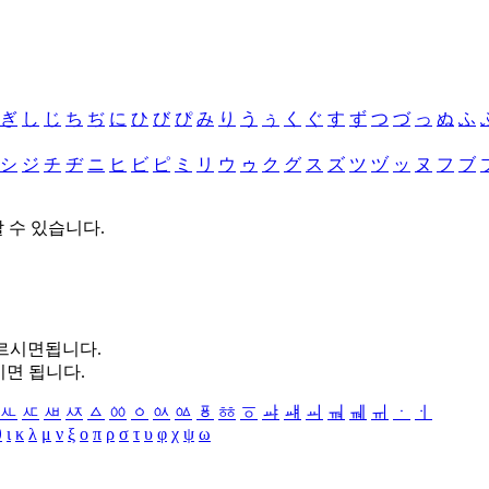
ぎ
し
じ
ち
ぢ
に
ひ
び
ぴ
み
り
う
ぅ
く
ぐ
す
ず
つ
づ
っ
ぬ
ふ
シ
ジ
チ
ヂ
ニ
ヒ
ビ
ピ
ミ
リ
ウ
ゥ
ク
グ
ス
ズ
ツ
ヅ
ッ
ヌ
フ
ブ
할 수 있습니다.
누르시면됩니다.
시면 됩니다.
ㅻ
ㅼ
ㅽ
ㅾ
ㅿ
ㆀ
ㆁ
ㆂ
ㆃ
ㆄ
ㆅ
ㆆ
ㆇ
ㆈ
ㆉ
ㆊ
ㆋ
ㆌ
ㆍ
ㆎ
θ
ι
κ
λ
μ
ν
ξ
ο
π
ρ
σ
τ
υ
φ
χ
ψ
ω