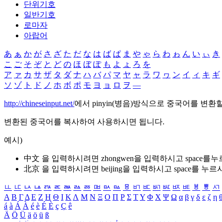
단위기호
일반기호
로마자
아랍어
あ
ぁ
か
が
さ
ざ
た
だ
な
は
ば
ぱ
ま
や
ゃ
ら
わ
ゎ
ん
い
ぃ
き
こ
ご
そ
ぞ
と
ど
の
ほ
ぼ
ぽ
も
よ
ょ
ろ
を
ア
ァ
カ
サ
ザ
タ
ダ
ナ
ハ
バ
パ
マ
ヤ
ャ
ラ
ワ
ヮ
ン
イ
ィ
キ
ギ
ソ
ゾ
ト
ド
ノ
ホ
ボ
ポ
モ
ヨ
ョ
ロ
ヲ
―
http://chineseinput.net/
에서 pinyin(병음)방식으로 중국어를 변환
변환된 중국어를 복사하여 사용하시면 됩니다.
예시)
中文 을 입력하시려면
zhongwen
을 입력하시고 space를
北京 을 입력하시려면
beijing
을 입력하시고 space를 누르
ㅥ
ㅦ
ㅧ
ㅨ
ㅩ
ㅪ
ㅫ
ㅬ
ㅭ
ㅮ
ㅯ
ㅰ
ㅱ
ㅲ
ㅳ
ㅴ
ㅵ
ㅶ
ㅷ
ㅸ
ㅹ
ㅺ
Α
Β
Γ
Δ
Ε
Ζ
Η
Θ
Ι
Κ
Λ
Μ
Ν
Ξ
Ο
Π
Ρ
Σ
Τ
Υ
Φ
Χ
Ψ
Ω
α
β
γ
δ
ε
ζ
η
á
à
Á
À
é
è
É
È
ç
Ç
ê
Ä
Ö
Ü
ä
ö
ü
ß