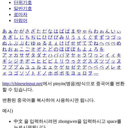
단위기호
일반기호
로마자
아랍어
あ
ぁ
か
が
さ
ざ
た
だ
な
は
ば
ぱ
ま
や
ゃ
ら
わ
ゎ
ん
い
ぃ
き
ぎ
し
じ
ち
ぢ
に
ひ
び
ぴ
み
り
う
ぅ
く
ぐ
す
ず
つ
づ
っ
ぬ
ふ
ぶ
ぷ
む
ゆ
ゅ
る
え
ぇ
け
げ
せ
ぜ
て
で
ね
へ
べ
ぺ
め
れ
お
ぉ
こ
ご
そ
ぞ
と
ど
の
ほ
ぼ
ぽ
も
よ
ょ
ろ
を
ア
ァ
カ
サ
ザ
タ
ダ
ナ
ハ
バ
パ
マ
ヤ
ャ
ラ
ワ
ヮ
ン
イ
ィ
キ
ギ
シ
ジ
チ
ヂ
ニ
ヒ
ビ
ピ
ミ
リ
ウ
ゥ
ク
グ
ス
ズ
ツ
ヅ
ッ
ヌ
フ
ブ
プ
ム
ユ
ュ
ル
エ
ェ
ケ
ゲ
セ
ゼ
テ
デ
ヘ
ベ
ペ
メ
レ
オ
ォ
コ
ゴ
ソ
ゾ
ト
ド
ノ
ホ
ボ
ポ
モ
ヨ
ョ
ロ
ヲ
―
http://chineseinput.net/
에서 pinyin(병음)방식으로 중국어를 변환
할 수 있습니다.
변환된 중국어를 복사하여 사용하시면 됩니다.
예시)
中文 을 입력하시려면
zhongwen
을 입력하시고 space를
누르시면됩니다.