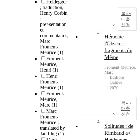
Heidegger
; traduction,
Henry Corbin
복사/
;
대출
pre>sentation
신청
et
3
commentaires,
Héraclite
Marc
l'Obscur :
Froment-
fragments du
Meurice
(1)
Même
Froment-
Meurice,
Froment
Meurice
,
Henri
(1)
Marc
Henri
Éditions
Froment-
Galilée
Meurice
(1)
2020
Froment-
Meurice,
복사/
Marc
(1)
대출
Marc
신청
Froment-
4
Meurice ;
Solitudes : de
translated by
Rimbaud a<
Jan Plug
(1)
Heidegger
Marc