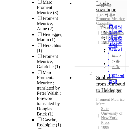
Marc
La vie
내림차순
정확도
Froment-
sovietique
Meurice
(3)
순
10개씩 출력
내림차순
Froment-
Froment
인기도
-
Meurice
,
Meurice,
Gabrielle
순
조회
10개씩
Presses
Anne
(2)
연도순
Universitaires
출력
Heidegger,
제목순
de France
20개씩
Martin
(1)
1983
저자순
Heraclitus
출력
발행기
(1)
30개씩
관순
Froment-
복사/
출력
Meurice,
대출
50개씩
Gabrielle
(1)
신청
출력
Marc
2
100개씩
Solitudes :
Froment-
출력
Meurice ;
from Rimbaud
translated by
to Heidegger
Peter Walsh ;
foreword
Froment
Meurice
,
translated by
Marc
Douglas
State
University of
Brick
(1)
New York
Gasché,
Press
Rodolphe
(1)
1995