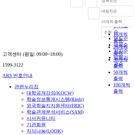
정확도순
내림차순
정확도
순
10개씩 출력
내림차순
인기도
순
조회
10개씩
연도순
출력
제목순
20개씩
저자순
출력
고객센터 (평일: 09:00~18:00)
발행기
30개씩
관순
1599-3122
출력
50개씩
ARS 번호안내
출력
100개씩
관련누리집
출력
대학공개강의(KOCW)
학술정보통계시스템(Rinfo)
외국학술지지원센터(FRIC)
학술관계분석서비스(SAM)
사서커뮤니티
기관회원
지식나눔(LOOK)