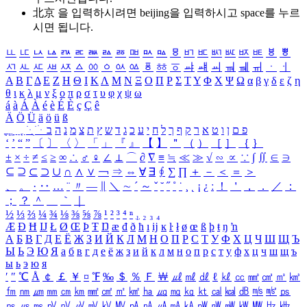
北京 을 입력하시려면
beijing
을 입력하시고 space를 누르
시면 됩니다.
ㅥ
ㅦ
ㅧ
ㅨ
ㅩ
ㅪ
ㅫ
ㅬ
ㅭ
ㅮ
ㅯ
ㅰ
ㅱ
ㅲ
ㅳ
ㅴ
ㅵ
ㅶ
ㅷ
ㅸ
ㅹ
ㅺ
ㅻ
ㅼ
ㅽ
ㅾ
ㅿ
ㆀ
ㆁ
ㆂ
ㆃ
ㆄ
ㆅ
ㆆ
ㆇ
ㆈ
ㆉ
ㆊ
ㆋ
ㆌ
ㆍ
ㆎ
Α
Β
Γ
Δ
Ε
Ζ
Η
Θ
Ι
Κ
Λ
Μ
Ν
Ξ
Ο
Π
Ρ
Σ
Τ
Υ
Φ
Χ
Ψ
Ω
α
β
γ
δ
ε
ζ
η
θ
ι
κ
λ
μ
ν
ξ
ο
π
ρ
σ
τ
υ
φ
χ
ψ
ω
á
à
Á
À
é
è
É
È
ç
Ç
ê
Ä
Ö
Ü
ä
ö
ü
ß
ְ
ֳ
ֲ
ֱ
ָ
ַ
ֵ
ֶ
ִ
ֹ
ּ
ֻ
ׂ
ׁ
ּ
ב
ה
נ
מ
צ
ת
ץ
ש
ד
ג
כ
ע
י
ח
ל
ך
ף
ק
ר
א
ט
ו
ן
ם
פ
‘
’
“
”
〔
〕
〈
〉
「
」
『
』
【
】
＂
（
）
［
］
｛
｝
±
×
÷
≠
≤
≥
∞
∴
♂
♀
∠
⊥
⌒
∂
∇
≡
≒
≪
≫
√
∽
∝
∵
∫
∬
∈
∋
⊆
⊇
⊂
⊃
∪
∩
∧
∨
￢
⇒
⇔
∀
∃
∮
∑
∏
＋
－
＜
＝
＞
、
。
·
‥
…
¨
〃
―
∥
＼
∼
´
～
ˇ
˘
˝
˚
˙
¸
˛
¡
¿
ː
！
＇
，
．
／
：
；
？
＾
＿
｀
｜
½
⅓
⅔
¼
¾
⅛
⅜
⅝
⅞
¹
²
³
⁴
ⁿ
₁
₂
₃
₄
Æ
Ð
Ħ
Ĳ
Ł
Ø
Œ
Þ
Ŧ
Ŋ
æ
đ
ð
ħ
ı
ĳ
ĸ
ŀ
ł
ø
œ
ß
þ
ŧ
ŋ
ŉ
А
Б
В
Г
Д
Е
Ё
Ж
З
И
Й
К
Л
М
Н
О
П
Р
С
Т
У
Ф
Х
Ц
Ч
Ш
Щ
Ъ
Ы
Ь
Э
Ю
Я
а
б
в
г
д
е
ё
ж
з
и
й
к
л
м
н
о
п
р
с
т
у
ф
х
ц
ч
ш
щ
ъ
ы
ь
э
ю
я
′
″
℃
Å
￠
￡
￥
¤
℉
‰
＄
％
Ｆ
￦
㎕
㎖
㎗
ℓ
㎘
㏄
㎣
㎤
㎥
㎦
㎙
㎚
㎛
㎜
㎝
㎞
㎟
㎠
㎡
㎢
㏊
㎍
㎎
㎏
㏏
㎈
㎉
㏈
㎧
㎨
㎰
㎱
㎲
㎳
㎴
㎵
㎶
㎷
㎸
㎹
㎀
㎁
㎂
㎃
㎄
㎺
㎻
㎽
㎾
㎿
㎐
㎑