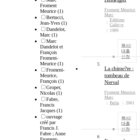
Froment
Froment
Meurice
,
Meurice
(1)
Marc
Bertucci,
Editions
Jean-Yves
(1)
Galie>e
Dandelot,
1989
Marc
(1)
Marc
복사/
Dandelot et
대출
François
신청
Froment-
Meurice
(1)
5
La chime?re :
Froment-
tombeau de
Meurice,
François
(1)
Nerval
Groper,
Froment
Meurice
,
Nicolas
(1)
Marc
Fabre,
Belin
2001
Francis
Jacques
(1)
ouvrage
복사/
créé par
대출
Francis J.
신청
Fabre ; Anne
6
Froment-