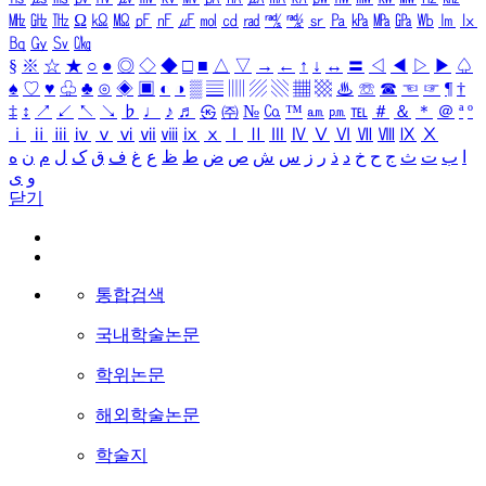
㎒
㎓
㎔
Ω
㏀
㏁
㎊
㎋
㎌
㏖
㏅
㎭
㎮
㎯
㏛
㎩
㎪
㎫
㎬
㏝
㏐
㏓
㏃
㏉
㏜
㏆
§
※
☆
★
○
●
◎
◇
◆
□
■
△
▽
→
←
↑
↓
↔
〓
◁
◀
▷
▶
♤
♠
♡
♥
♧
♣
⊙
◈
▣
◐
◑
▒
▤
▥
▨
▧
▦
▩
♨
☏
☎
☜
☞
¶
†
‡
↕
↗
↙
↖
↘
♭
♩
♪
♬
㉿
㈜
№
㏇
™
㏂
㏘
℡
＃
＆
＊
＠
ª
º
ⅰ
ⅱ
ⅲ
ⅳ
ⅴ
ⅵ
ⅶ
ⅷ
ⅸ
ⅹ
Ⅰ
Ⅱ
Ⅲ
Ⅳ
Ⅴ
Ⅵ
Ⅶ
Ⅷ
Ⅸ
Ⅹ
ا
ب
ت
ث
ج
ح
خ
د
ذ
ر
ز
س
ش
ص
ض
ط
ظ
ع
غ
ف
ق
ک
ل
م
ن
ه
و
ی
닫기
통합검색
국내학술논문
학위논문
해외학술논문
학술지