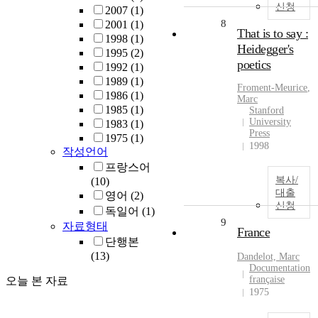
신청
2007
(1)
8
2001
(1)
That is to say :
1998
(1)
Heidegger's
1995
(2)
poetics
1992
(1)
1989
(1)
Froment
-
Meurice
,
1986
(1)
Marc
1985
(1)
Stanford
University
1983
(1)
Press
1975
(1)
1998
작성언어
프랑스어
복사/
(10)
대출
영어
(2)
신청
독일어
(1)
9
자료형태
France
단행본
(13)
Dandelot, Marc
Documentation
française
오늘 본 자료
1975