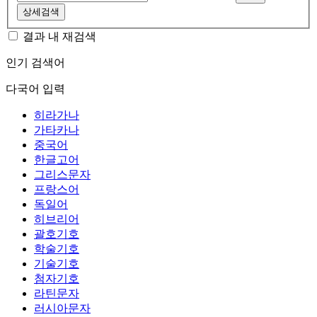
상세검색
결과 내 재검색
인기 검색어
다국어 입력
히라가나
가타카나
중국어
한글고어
그리스문자
프랑스어
독일어
히브리어
괄호기호
학술기호
기술기호
첨자기호
라틴문자
러시아문자