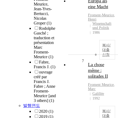
Europa als
Meurice,
eine Macht
Jean-Yves-
Bertucci,
Froment
-
Meurice
,
Nicolas
Henri
Groper
(1)
Wissenschaft
und Politik
Rodolphe
1986
Gasché ;
traduction et
présentation
복사/
Marc
대출
Froment-
신청
Meurice
(1)
7
Fabre,
La chose
Francis J.
(1)
même :
ouvrage
solitudes II
créé par
Francis J.
Froment
Meurice
,
Fabre ; Anne
Marc
Froment-
Galillée
Meurice [and
1992
3 others]
(1)
발행연도
2020
(1)
복사/
대출
2019
(1)