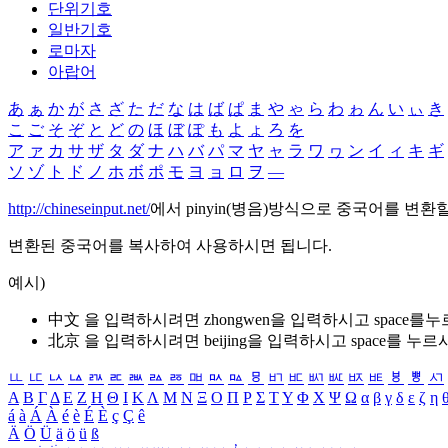
단위기호
일반기호
로마자
아랍어
あ
ぁ
か
が
さ
ざ
た
だ
な
は
ば
ぱ
ま
や
ゃ
ら
わ
ゎ
ん
い
ぃ
き
こ
ご
そ
ぞ
と
ど
の
ほ
ぼ
ぽ
も
よ
ょ
ろ
を
ア
ァ
カ
サ
ザ
タ
ダ
ナ
ハ
バ
パ
マ
ヤ
ャ
ラ
ワ
ヮ
ン
イ
ィ
キ
ギ
ソ
ゾ
ト
ド
ノ
ホ
ボ
ポ
モ
ヨ
ョ
ロ
ヲ
―
http://chineseinput.net/
에서 pinyin(병음)방식으로 중국어를 변환
변환된 중국어를 복사하여 사용하시면 됩니다.
예시)
中文 을 입력하시려면
zhongwen
을 입력하시고 space를
北京 을 입력하시려면
beijing
을 입력하시고 space를 누르
ㅥ
ㅦ
ㅧ
ㅨ
ㅩ
ㅪ
ㅫ
ㅬ
ㅭ
ㅮ
ㅯ
ㅰ
ㅱ
ㅲ
ㅳ
ㅴ
ㅵ
ㅶ
ㅷ
ㅸ
ㅹ
ㅺ
Α
Β
Γ
Δ
Ε
Ζ
Η
Θ
Ι
Κ
Λ
Μ
Ν
Ξ
Ο
Π
Ρ
Σ
Τ
Υ
Φ
Χ
Ψ
Ω
α
β
γ
δ
ε
ζ
η
á
à
Á
À
é
è
É
È
ç
Ç
ê
Ä
Ö
Ü
ä
ö
ü
ß