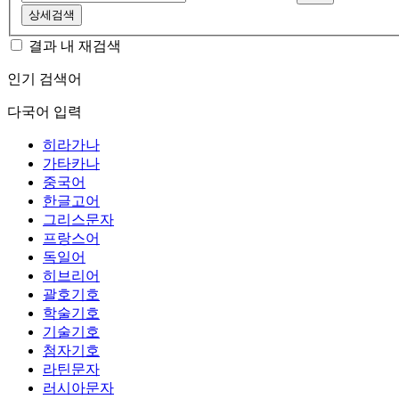
상세검색
결과 내 재검색
인기 검색어
다국어 입력
히라가나
가타카나
중국어
한글고어
그리스문자
프랑스어
독일어
히브리어
괄호기호
학술기호
기술기호
첨자기호
라틴문자
러시아문자