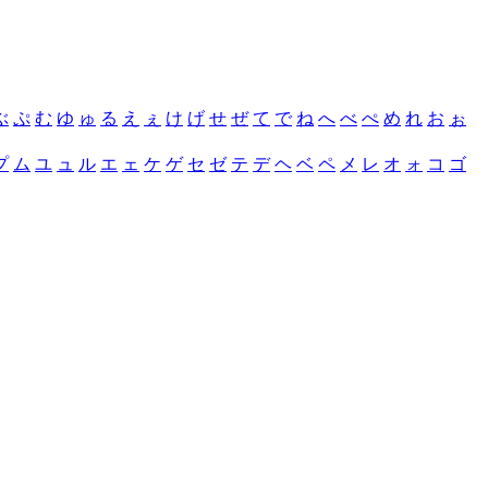
ぶ
ぷ
む
ゆ
ゅ
る
え
ぇ
け
げ
せ
ぜ
て
で
ね
へ
べ
ぺ
め
れ
お
ぉ
プ
ム
ユ
ュ
ル
エ
ェ
ケ
ゲ
セ
ゼ
テ
デ
ヘ
ベ
ペ
メ
レ
オ
ォ
コ
ゴ