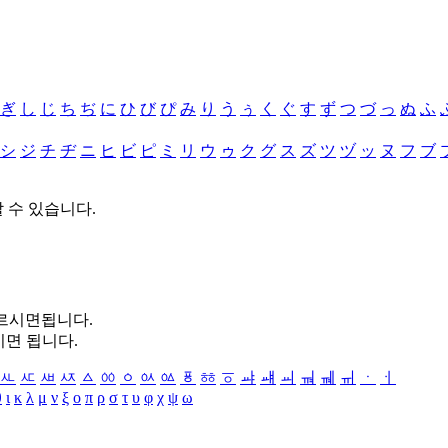
ぎ
し
じ
ち
ぢ
に
ひ
び
ぴ
み
り
う
ぅ
く
ぐ
す
ず
つ
づ
っ
ぬ
ふ
シ
ジ
チ
ヂ
ニ
ヒ
ビ
ピ
ミ
リ
ウ
ゥ
ク
グ
ス
ズ
ツ
ヅ
ッ
ヌ
フ
ブ
할 수 있습니다.
누르시면됩니다.
시면 됩니다.
ㅻ
ㅼ
ㅽ
ㅾ
ㅿ
ㆀ
ㆁ
ㆂ
ㆃ
ㆄ
ㆅ
ㆆ
ㆇ
ㆈ
ㆉ
ㆊ
ㆋ
ㆌ
ㆍ
ㆎ
θ
ι
κ
λ
μ
ν
ξ
ο
π
ρ
σ
τ
υ
φ
χ
ψ
ω