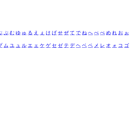
ぶ
ぷ
む
ゆ
ゅ
る
え
ぇ
け
げ
せ
ぜ
て
で
ね
へ
べ
ぺ
め
れ
お
ぉ
プ
ム
ユ
ュ
ル
エ
ェ
ケ
ゲ
セ
ゼ
テ
デ
ヘ
ベ
ペ
メ
レ
オ
ォ
コ
ゴ