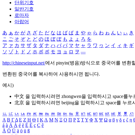
단위기호
일반기호
로마자
아랍어
あ
ぁ
か
が
さ
ざ
た
だ
な
は
ば
ぱ
ま
や
ゃ
ら
わ
ゎ
ん
い
ぃ
き
こ
ご
そ
ぞ
と
ど
の
ほ
ぼ
ぽ
も
よ
ょ
ろ
を
ア
ァ
カ
サ
ザ
タ
ダ
ナ
ハ
バ
パ
マ
ヤ
ャ
ラ
ワ
ヮ
ン
イ
ィ
キ
ギ
ソ
ゾ
ト
ド
ノ
ホ
ボ
ポ
モ
ヨ
ョ
ロ
ヲ
―
http://chineseinput.net/
에서 pinyin(병음)방식으로 중국어를 변환
변환된 중국어를 복사하여 사용하시면 됩니다.
예시)
中文 을 입력하시려면
zhongwen
을 입력하시고 space를
北京 을 입력하시려면
beijing
을 입력하시고 space를 누르
ㅥ
ㅦ
ㅧ
ㅨ
ㅩ
ㅪ
ㅫ
ㅬ
ㅭ
ㅮ
ㅯ
ㅰ
ㅱ
ㅲ
ㅳ
ㅴ
ㅵ
ㅶ
ㅷ
ㅸ
ㅹ
ㅺ
Α
Β
Γ
Δ
Ε
Ζ
Η
Θ
Ι
Κ
Λ
Μ
Ν
Ξ
Ο
Π
Ρ
Σ
Τ
Υ
Φ
Χ
Ψ
Ω
α
β
γ
δ
ε
ζ
η
á
à
Á
À
é
è
É
È
ç
Ç
ê
Ä
Ö
Ü
ä
ö
ü
ß