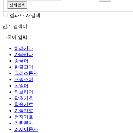
상세검색
결과 내 재검색
인기 검색어
다국어 입력
히라가나
가타카나
중국어
한글고어
그리스문자
프랑스어
독일어
히브리어
괄호기호
학술기호
기술기호
첨자기호
라틴문자
러시아문자