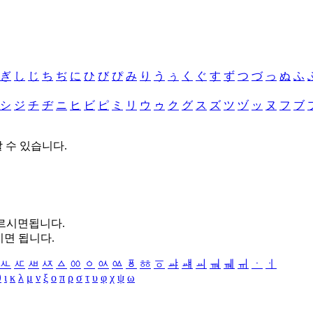
ぎ
し
じ
ち
ぢ
に
ひ
び
ぴ
み
り
う
ぅ
く
ぐ
す
ず
つ
づ
っ
ぬ
ふ
シ
ジ
チ
ヂ
ニ
ヒ
ビ
ピ
ミ
リ
ウ
ゥ
ク
グ
ス
ズ
ツ
ヅ
ッ
ヌ
フ
ブ
할 수 있습니다.
누르시면됩니다.
시면 됩니다.
ㅻ
ㅼ
ㅽ
ㅾ
ㅿ
ㆀ
ㆁ
ㆂ
ㆃ
ㆄ
ㆅ
ㆆ
ㆇ
ㆈ
ㆉ
ㆊ
ㆋ
ㆌ
ㆍ
ㆎ
θ
ι
κ
λ
μ
ν
ξ
ο
π
ρ
σ
τ
υ
φ
χ
ψ
ω