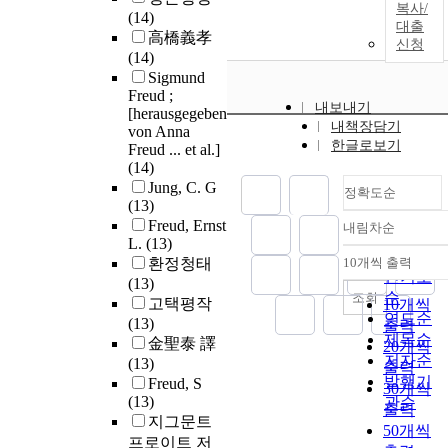
복사/
(14)
대출
高橋義孝
신청
(14)
Sigmund
Freud ;
내보내기
[herausgegeben
내책장담기
von Anna
한글로보기
Freud ... et al.]
(14)
Jung, C. G
정확도순
(13)
Freud, Ernst
내림차순
정확도
L.
(13)
순
환정청태
10개씩 출력
내림차순
인기도
(13)
순
조회
고택평작
10개씩
연도순
(13)
출력
제목순
金聖泰 譯
20개씩
저자순
(13)
출력
발행기
Freud, S
30개씩
(13)
관순
출력
지그문트
50개씩
프로이트 저