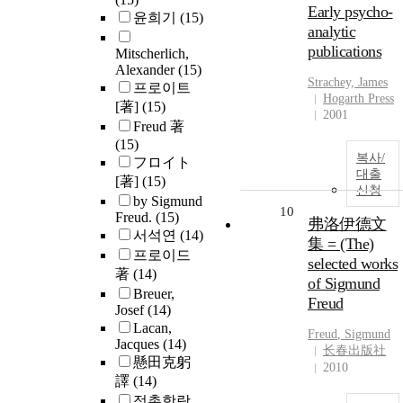
Early psycho-
윤희기
(15)
analytic
publications
Mitscherlich,
Alexander
(15)
Strachey, James
프로이트
Hogarth Press
[著]
(15)
2001
Freud 著
(15)
복사/
フロイト
대출
[著]
(15)
신청
by Sigmund
10
Freud.
(15)
弗洛伊德文
서석연
(14)
集 = (The)
프로이드
selected works
著
(14)
of Sigmund
Breuer,
Freud
Josef
(14)
Lacan,
Freud
, Sigmund
Jacques
(14)
长春出版社
懸田克躬
2010
譯
(14)
정촌항랑