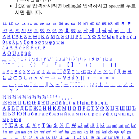
北京 을 입력하시려면
beijing
을 입력하시고 space를 누르
시면 됩니다.
ㅥ
ㅦ
ㅧ
ㅨ
ㅩ
ㅪ
ㅫ
ㅬ
ㅭ
ㅮ
ㅯ
ㅰ
ㅱ
ㅲ
ㅳ
ㅴ
ㅵ
ㅶ
ㅷ
ㅸ
ㅹ
ㅺ
ㅻ
ㅼ
ㅽ
ㅾ
ㅿ
ㆀ
ㆁ
ㆂ
ㆃ
ㆄ
ㆅ
ㆆ
ㆇ
ㆈ
ㆉ
ㆊ
ㆋ
ㆌ
ㆍ
ㆎ
Α
Β
Γ
Δ
Ε
Ζ
Η
Θ
Ι
Κ
Λ
Μ
Ν
Ξ
Ο
Π
Ρ
Σ
Τ
Υ
Φ
Χ
Ψ
Ω
α
β
γ
δ
ε
ζ
η
θ
ι
κ
λ
μ
ν
ξ
ο
π
ρ
σ
τ
υ
φ
χ
ψ
ω
á
à
Á
À
é
è
É
È
ç
Ç
ê
Ä
Ö
Ü
ä
ö
ü
ß
ְ
ֳ
ֲ
ֱ
ָ
ַ
ֵ
ֶ
ִ
ֹ
ּ
ֻ
ׂ
ׁ
ּ
ב
ה
נ
מ
צ
ת
ץ
ש
ד
ג
כ
ע
י
ח
ל
ך
ף
ק
ר
א
ט
ו
ן
ם
פ
‘
’
“
”
〔
〕
〈
〉
「
」
『
』
【
】
＂
（
）
［
］
｛
｝
±
×
÷
≠
≤
≥
∞
∴
♂
♀
∠
⊥
⌒
∂
∇
≡
≒
≪
≫
√
∽
∝
∵
∫
∬
∈
∋
⊆
⊇
⊂
⊃
∪
∩
∧
∨
￢
⇒
⇔
∀
∃
∮
∑
∏
＋
－
＜
＝
＞
、
。
·
‥
…
¨
〃
―
∥
＼
∼
´
～
ˇ
˘
˝
˚
˙
¸
˛
¡
¿
ː
！
＇
，
．
／
：
；
？
＾
＿
｀
｜
½
⅓
⅔
¼
¾
⅛
⅜
⅝
⅞
¹
²
³
⁴
ⁿ
₁
₂
₃
₄
Æ
Ð
Ħ
Ĳ
Ł
Ø
Œ
Þ
Ŧ
Ŋ
æ
đ
ð
ħ
ı
ĳ
ĸ
ŀ
ł
ø
œ
ß
þ
ŧ
ŋ
ŉ
А
Б
В
Г
Д
Е
Ё
Ж
З
И
Й
К
Л
М
Н
О
П
Р
С
Т
У
Ф
Х
Ц
Ч
Ш
Щ
Ъ
Ы
Ь
Э
Ю
Я
а
б
в
г
д
е
ё
ж
з
и
й
к
л
м
н
о
п
р
с
т
у
ф
х
ц
ч
ш
щ
ъ
ы
ь
э
ю
я
′
″
℃
Å
￠
￡
￥
¤
℉
‰
＄
％
Ｆ
￦
㎕
㎖
㎗
ℓ
㎘
㏄
㎣
㎤
㎥
㎦
㎙
㎚
㎛
㎜
㎝
㎞
㎟
㎠
㎡
㎢
㏊
㎍
㎎
㎏
㏏
㎈
㎉
㏈
㎧
㎨
㎰
㎱
㎲
㎳
㎴
㎵
㎶
㎷
㎸
㎹
㎀
㎁
㎂
㎃
㎄
㎺
㎻
㎽
㎾
㎿
㎐
㎑