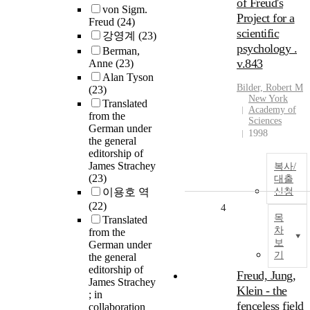
of Freud's
von Sigm.
Project for a
Freud
(24)
scientific
강영계
(23)
psychology .
Berman,
v.843
Anne
(23)
Alan Tyson
Bilder, Robert M
(23)
New York
Translated
Academy of
from the
Sciences
German under
1998
the general
editorship of
James Strachey
복사/
(23)
대출
이용호 역
신청
(22)
4
목
Translated
차
from the
보
German under
기
the general
editorship of
Freud, Jung,
James Strachey
Klein - the
; in
fenceless field
collaboration