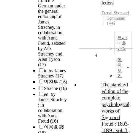
from the
letters
German under
the general
Freud
, Sigmund
editorship of
Continuum
James
1995
Strachey, in
collaboration
with Anna
복사/
Freud, assisted
대출
by Alix
신청
Strachey and
9
Alan Tyson
목
(17)
차
tr. by James
보
Strachey
(17)
기
박찬부
(16)
The standard
Strache
(16)
edition of the
ed. by
complete
James Strachey
psychological
; in
collaboration
works of
with Anna
Sigmund
Freud
(16)
Freud : 1893-
이용호 譯
1899 . vol. 3 ,
(15)