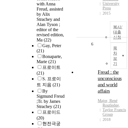
with Anna
University
Press
Freud, assisted
2015
by Alix
Strachey and
Alan Tyson ;
복사/
editor of the
대출
revised edition,
신청
Ma
(22)
6
Gay, Peter
목
(21)
차
Bonaparte,
보
Marie
(21)
기
프로이트
Freud : the
(21)
unconscious
S. 프로이
and world
트 지음
(21)
affairs
By
Sigmund Freud
Major, René
;Tr. by James
Routledge,
Strachey
(21)
Taylor Francis
프로이드
Group
(20)
2018
현전극궁