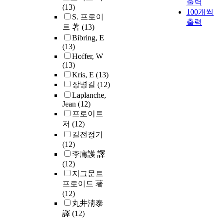
출력
(13)
100개씩
S. 프로이
출력
트 著
(13)
Bibring, E
(13)
Hoffer, W
(13)
Kris, E
(13)
장병길
(12)
Laplanche,
Jean
(12)
프로이트
저
(12)
길전정기
(12)
李庸護 譯
(12)
지그문트
프로이드 著
(12)
丸井淸泰
譯
(12)