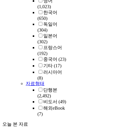
영어
(1,023)
한국어
(650)
독일어
(304)
일본어
(302)
프랑스어
(192)
중국어
(23)
기타
(17)
러시아어
(8)
자료형태
단행본
(2,492)
비도서
(49)
해외eBook
(7)
오늘 본 자료