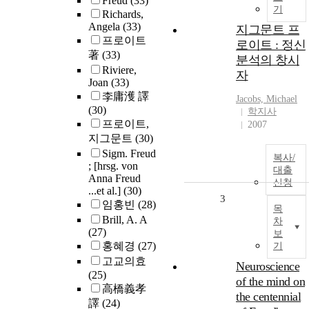
Freud
(33)
기
Richards,
Angela
(33)
지그문트 프
프로이트
로이트 : 정신
著
(33)
분석의 창시
Riviere,
자
Joan
(33)
李庸濩 譯
Jacobs, Michael
(30)
학지사
프로이트,
2007
지그문트
(30)
Sigm. Freud
복사/
; [hrsg. von
대출
Anna Freud
신청
...et al.]
(30)
3
임홍빈
(28)
목
Brill, A. A
차
(27)
보
홍혜경
(27)
기
고교의효
Neuroscience
(25)
of the mind on
高橋義孝
the centennial
譯
(24)