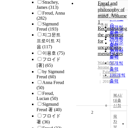
Strachey,
Freud and
내림차순
정확도
James
(313)
philosophy of
Freud, Anna
순
mind . Volume
10개씩 출력
내림차순
(282)
인기도
1 ,
Sigmund
순
조회
10개씩
Reconstructing
Freud
(193)
연도순
출력
the argument
지그문트
제목순
20개씩
for
프로이트 지
저자순
출력
음
(117)
unconscious
발행기
30개씩
이용호
(75)
mental states
관순
출력
フロイド
Wakefield,
50개씩
[著]
(65)
Jerome C
출력
by Sigmund
Palgrave
100개씩
Freud
(60)
Macmillan
출력
2018
Anna Freud
(50)
Freud,
복사/
Lucian
(50)
대출
Sigmund
신청
Freud 著
(40)
2
フロイド
목
著
(36)
차
보