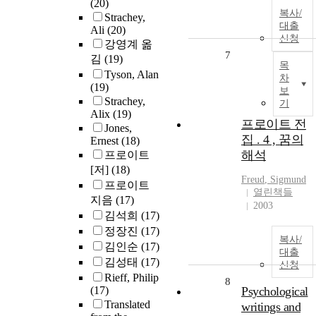
(20)
복사/
Strachey,
대출
Ali
(20)
신청
강영계 옮
7
김
(19)
목
Tyson, Alan
차
(19)
보
Strachey,
기
Alix
(19)
프로이트 전
Jones,
집 . 4 , 꿈의
Ernest
(18)
해석
프로이트
[저]
(18)
Freud
, Sigmund
프로이트
열린책들
지음
(17)
2003
김석희
(17)
정장진
(17)
복사/
김인순
(17)
대출
김성태
(17)
신청
Rieff, Philip
8
(17)
Psychological
Translated
writings and