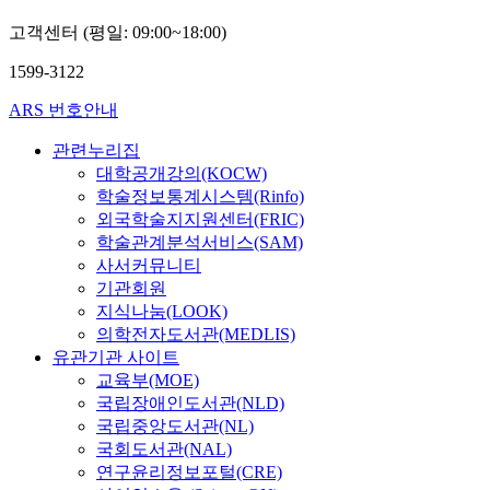
고객센터 (평일: 09:00~18:00)
1599-3122
ARS 번호안내
관련누리집
대학공개강의(KOCW)
학술정보통계시스템(Rinfo)
외국학술지지원센터(FRIC)
학술관계분석서비스(SAM)
사서커뮤니티
기관회원
지식나눔(LOOK)
의학전자도서관(MEDLIS)
유관기관 사이트
교육부(MOE)
국립장애인도서관(NLD)
국립중앙도서관(NL)
국회도서관(NAL)
연구윤리정보포털(CRE)