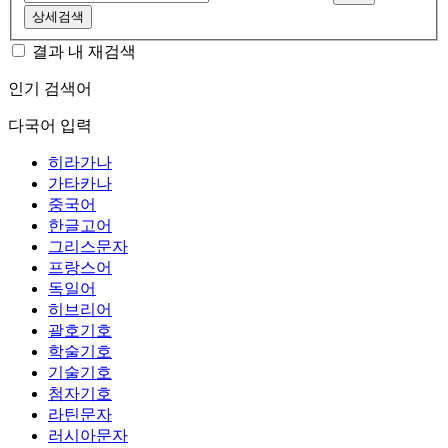
상세검색
결과 내 재검색
인기 검색어
다국어 입력
히라가나
가타카나
중국어
한글고어
그리스문자
프랑스어
독일어
히브리어
괄호기호
학술기호
기술기호
첨자기호
라틴문자
러시아문자