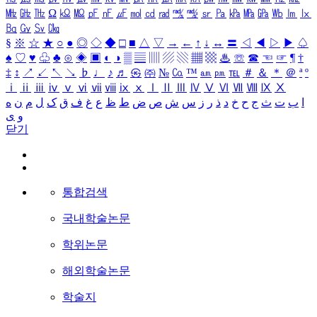
㎒
㎓
㎔
Ω
㏀
㏁
㎊
㎋
㎌
㏖
㏅
㎭
㎮
㎯
㏛
㎩
㎪
㎫
㎬
㏝
㏐
㏓
㏃
㏉
㏜
㏆
§
※
☆
★
○
●
◎
◇
◆
□
■
△
▽
→
←
↑
↓
↔
〓
◁
◀
▷
▶
♤
♠
♡
♥
♧
♣
⊙
◈
▣
◐
◑
▒
▤
▥
▨
▧
▦
▩
♨
☏
☎
☜
☞
¶
†
‡
↕
↗
↙
↖
↘
♭
♩
♪
♬
㉿
㈜
№
㏇
™
㏂
㏘
℡
＃
＆
＊
＠
ª
º
ⅰ
ⅱ
ⅲ
ⅳ
ⅴ
ⅵ
ⅶ
ⅷ
ⅸ
ⅹ
Ⅰ
Ⅱ
Ⅲ
Ⅳ
Ⅴ
Ⅵ
Ⅶ
Ⅷ
Ⅸ
Ⅹ
ا
ب
ت
ث
ج
ح
خ
د
ذ
ر
ز
س
ش
ص
ض
ط
ظ
ع
غ
ف
ق
ک
ل
م
ن
ه
و
ی
닫기
통합검색
국내학술논문
학위논문
해외학술논문
학술지