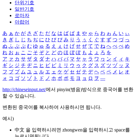
단위기호
일반기호
로마자
아랍어
あ
ぁ
か
が
さ
ざ
た
だ
な
は
ば
ぱ
ま
や
ゃ
ら
わ
ゎ
ん
い
ぃ
き
ぎ
し
じ
ち
ぢ
に
ひ
び
ぴ
み
り
う
ぅ
く
ぐ
す
ず
つ
づ
っ
ぬ
ふ
ぶ
ぷ
む
ゆ
ゅ
る
え
ぇ
け
げ
せ
ぜ
て
で
ね
へ
べ
ぺ
め
れ
お
ぉ
こ
ご
そ
ぞ
と
ど
の
ほ
ぼ
ぽ
も
よ
ょ
ろ
を
ア
ァ
カ
サ
ザ
タ
ダ
ナ
ハ
バ
パ
マ
ヤ
ャ
ラ
ワ
ヮ
ン
イ
ィ
キ
ギ
シ
ジ
チ
ヂ
ニ
ヒ
ビ
ピ
ミ
リ
ウ
ゥ
ク
グ
ス
ズ
ツ
ヅ
ッ
ヌ
フ
ブ
プ
ム
ユ
ュ
ル
エ
ェ
ケ
ゲ
セ
ゼ
テ
デ
ヘ
ベ
ペ
メ
レ
オ
ォ
コ
ゴ
ソ
ゾ
ト
ド
ノ
ホ
ボ
ポ
モ
ヨ
ョ
ロ
ヲ
―
http://chineseinput.net/
에서 pinyin(병음)방식으로 중국어를 변환
할 수 있습니다.
변환된 중국어를 복사하여 사용하시면 됩니다.
예시)
中文 을 입력하시려면
zhongwen
을 입력하시고 space를
누르시면됩니다.