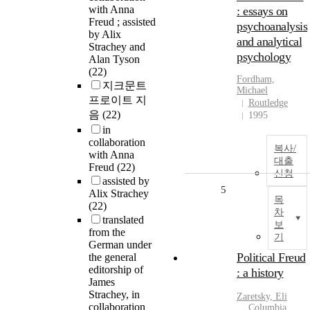
with Anna
: essays on
Freud ; assisted
psychoanalysis
by Alix
and analytical
Strachey and
psychology
Alan Tyson
(22)
Fordham,
지크문트
Michael
프로이트 지
Routledge
음
(22)
1995
in
collaboration
복사/
with Anna
대출
Freud
(22)
신청
assisted by
5
Alix Strachey
목
(22)
차
translated
보
from the
기
German under
Political Freud
the general
editorship of
: a history
James
Strachey, in
Zaretsky, Eli
collaboration
Columbia