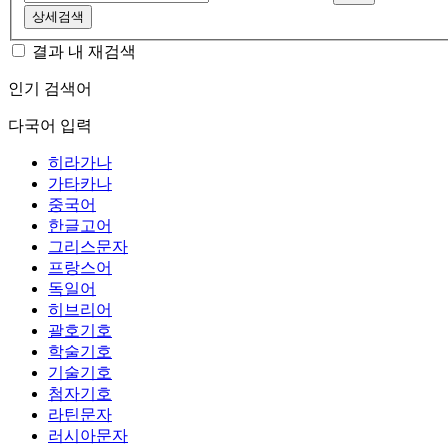
상세검색
결과 내 재검색
인기 검색어
다국어 입력
히라가나
가타카나
중국어
한글고어
그리스문자
프랑스어
독일어
히브리어
괄호기호
학술기호
기술기호
첨자기호
라틴문자
러시아문자