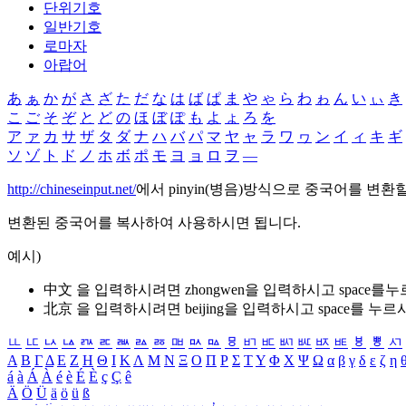
단위기호
일반기호
로마자
아랍어
あ
ぁ
か
が
さ
ざ
た
だ
な
は
ば
ぱ
ま
や
ゃ
ら
わ
ゎ
ん
い
ぃ
き
こ
ご
そ
ぞ
と
ど
の
ほ
ぼ
ぽ
も
よ
ょ
ろ
を
ア
ァ
カ
サ
ザ
タ
ダ
ナ
ハ
バ
パ
マ
ヤ
ャ
ラ
ワ
ヮ
ン
イ
ィ
キ
ギ
ソ
ゾ
ト
ド
ノ
ホ
ボ
ポ
モ
ヨ
ョ
ロ
ヲ
―
http://chineseinput.net/
에서 pinyin(병음)방식으로 중국어를 변환
변환된 중국어를 복사하여 사용하시면 됩니다.
예시)
中文 을 입력하시려면
zhongwen
을 입력하시고 space를
北京 을 입력하시려면
beijing
을 입력하시고 space를 누르
ㅥ
ㅦ
ㅧ
ㅨ
ㅩ
ㅪ
ㅫ
ㅬ
ㅭ
ㅮ
ㅯ
ㅰ
ㅱ
ㅲ
ㅳ
ㅴ
ㅵ
ㅶ
ㅷ
ㅸ
ㅹ
ㅺ
Α
Β
Γ
Δ
Ε
Ζ
Η
Θ
Ι
Κ
Λ
Μ
Ν
Ξ
Ο
Π
Ρ
Σ
Τ
Υ
Φ
Χ
Ψ
Ω
α
β
γ
δ
ε
ζ
η
á
à
Á
À
é
è
É
È
ç
Ç
ê
Ä
Ö
Ü
ä
ö
ü
ß