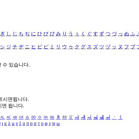
ぎ
し
じ
ち
ぢ
に
ひ
び
ぴ
み
り
う
ぅ
く
ぐ
す
ず
つ
づ
っ
ぬ
ふ
シ
ジ
チ
ヂ
ニ
ヒ
ビ
ピ
ミ
リ
ウ
ゥ
ク
グ
ス
ズ
ツ
ヅ
ッ
ヌ
フ
ブ
할 수 있습니다.
누르시면됩니다.
시면 됩니다.
ㅻ
ㅼ
ㅽ
ㅾ
ㅿ
ㆀ
ㆁ
ㆂ
ㆃ
ㆄ
ㆅ
ㆆ
ㆇ
ㆈ
ㆉ
ㆊ
ㆋ
ㆌ
ㆍ
ㆎ
θ
ι
κ
λ
μ
ν
ξ
ο
π
ρ
σ
τ
υ
φ
χ
ψ
ω