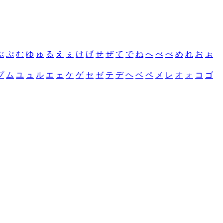
ぶ
ぷ
む
ゆ
ゅ
る
え
ぇ
け
げ
せ
ぜ
て
で
ね
へ
べ
ぺ
め
れ
お
ぉ
プ
ム
ユ
ュ
ル
エ
ェ
ケ
ゲ
セ
ゼ
テ
デ
ヘ
ベ
ペ
メ
レ
オ
ォ
コ
ゴ