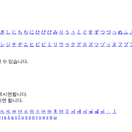
ぎ
し
じ
ち
ぢ
に
ひ
び
ぴ
み
り
う
ぅ
く
ぐ
す
ず
つ
づ
っ
ぬ
ふ
シ
ジ
チ
ヂ
ニ
ヒ
ビ
ピ
ミ
リ
ウ
ゥ
ク
グ
ス
ズ
ツ
ヅ
ッ
ヌ
フ
ブ
할 수 있습니다.
누르시면됩니다.
시면 됩니다.
ㅻ
ㅼ
ㅽ
ㅾ
ㅿ
ㆀ
ㆁ
ㆂ
ㆃ
ㆄ
ㆅ
ㆆ
ㆇ
ㆈ
ㆉ
ㆊ
ㆋ
ㆌ
ㆍ
ㆎ
θ
ι
κ
λ
μ
ν
ξ
ο
π
ρ
σ
τ
υ
φ
χ
ψ
ω