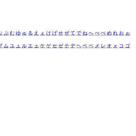
ぶ
ぷ
む
ゆ
ゅ
る
え
ぇ
け
げ
せ
ぜ
て
で
ね
へ
べ
ぺ
め
れ
お
ぉ
プ
ム
ユ
ュ
ル
エ
ェ
ケ
ゲ
セ
ゼ
テ
デ
ヘ
ベ
ペ
メ
レ
オ
ォ
コ
ゴ