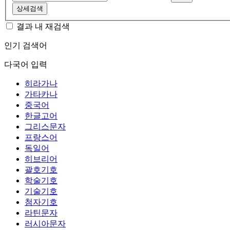
상세검색
결과 내 재검색
인기 검색어
다국어 입력
히라가나
가타카나
중국어
한글고어
그리스문자
프랑스어
독일어
히브리어
괄호기호
학술기호
기술기호
첨자기호
라틴문자
러시아문자