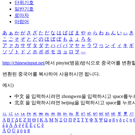
단위기호
일반기호
로마자
아랍어
あ
ぁ
か
が
さ
ざ
た
だ
な
は
ば
ぱ
ま
や
ゃ
ら
わ
ゎ
ん
い
ぃ
き
こ
ご
そ
ぞ
と
ど
の
ほ
ぼ
ぽ
も
よ
ょ
ろ
を
ア
ァ
カ
サ
ザ
タ
ダ
ナ
ハ
バ
パ
マ
ヤ
ャ
ラ
ワ
ヮ
ン
イ
ィ
キ
ギ
ソ
ゾ
ト
ド
ノ
ホ
ボ
ポ
モ
ヨ
ョ
ロ
ヲ
―
http://chineseinput.net/
에서 pinyin(병음)방식으로 중국어를 변환
변환된 중국어를 복사하여 사용하시면 됩니다.
예시)
中文 을 입력하시려면
zhongwen
을 입력하시고 space를
北京 을 입력하시려면
beijing
을 입력하시고 space를 누르
ㅥ
ㅦ
ㅧ
ㅨ
ㅩ
ㅪ
ㅫ
ㅬ
ㅭ
ㅮ
ㅯ
ㅰ
ㅱ
ㅲ
ㅳ
ㅴ
ㅵ
ㅶ
ㅷ
ㅸ
ㅹ
ㅺ
Α
Β
Γ
Δ
Ε
Ζ
Η
Θ
Ι
Κ
Λ
Μ
Ν
Ξ
Ο
Π
Ρ
Σ
Τ
Υ
Φ
Χ
Ψ
Ω
α
β
γ
δ
ε
ζ
η
á
à
Á
À
é
è
É
È
ç
Ç
ê
Ä
Ö
Ü
ä
ö
ü
ß