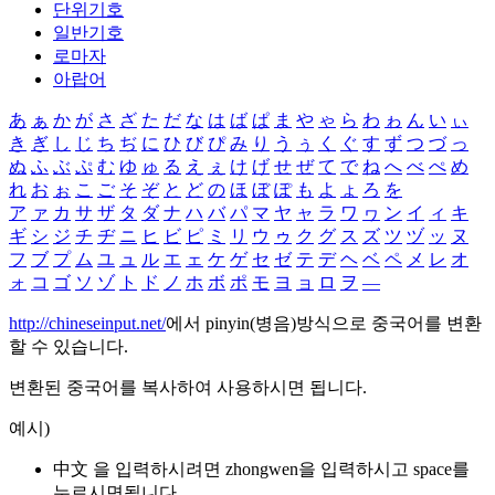
단위기호
일반기호
로마자
아랍어
あ
ぁ
か
が
さ
ざ
た
だ
な
は
ば
ぱ
ま
や
ゃ
ら
わ
ゎ
ん
い
ぃ
き
ぎ
し
じ
ち
ぢ
に
ひ
び
ぴ
み
り
う
ぅ
く
ぐ
す
ず
つ
づ
っ
ぬ
ふ
ぶ
ぷ
む
ゆ
ゅ
る
え
ぇ
け
げ
せ
ぜ
て
で
ね
へ
べ
ぺ
め
れ
お
ぉ
こ
ご
そ
ぞ
と
ど
の
ほ
ぼ
ぽ
も
よ
ょ
ろ
を
ア
ァ
カ
サ
ザ
タ
ダ
ナ
ハ
バ
パ
マ
ヤ
ャ
ラ
ワ
ヮ
ン
イ
ィ
キ
ギ
シ
ジ
チ
ヂ
ニ
ヒ
ビ
ピ
ミ
リ
ウ
ゥ
ク
グ
ス
ズ
ツ
ヅ
ッ
ヌ
フ
ブ
プ
ム
ユ
ュ
ル
エ
ェ
ケ
ゲ
セ
ゼ
テ
デ
ヘ
ベ
ペ
メ
レ
オ
ォ
コ
ゴ
ソ
ゾ
ト
ド
ノ
ホ
ボ
ポ
モ
ヨ
ョ
ロ
ヲ
―
http://chineseinput.net/
에서 pinyin(병음)방식으로 중국어를 변환
할 수 있습니다.
변환된 중국어를 복사하여 사용하시면 됩니다.
예시)
中文 을 입력하시려면
zhongwen
을 입력하시고 space를
누르시면됩니다.