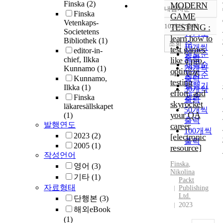
Finska
(2)
MODERN
내림차순
정확도
Finska
GAME
Vetenkaps-
순
10개씩 출력
TESTING :
내림차순
Societetens
인기도
learn how to
Bibliothek
(1)
순
조회
10개씩
test games
editor-in-
연도순
출력
chief, Ilkka
like a pro,
제목순
20개씩
Kunnamo
(1)
optimize
저자순
Kunnamo,
출력
testing
발행기
Ilkka
(1)
30개씩
effort, and
관순
Finska
출력
skyrocket
läkaresällskapet
50개씩
your QA
(1)
출력
발행연도
career
100개씩
2023
(2)
[electronic
출력
2005
(1)
resource]
작성언어
Finska
,
영어
(3)
Nikolina
기타
(1)
Packt
자료형태
Publishing
Ltd.
단행본
(3)
2023
해외eBook
(1)