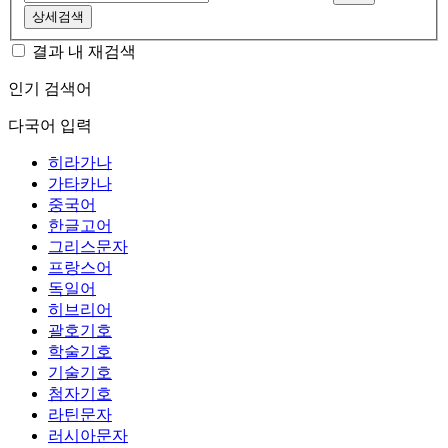
상세검색
결과 내 재검색
인기 검색어
다국어 입력
히라가나
가타카나
중국어
한글고어
그리스문자
프랑스어
독일어
히브리어
괄호기호
학술기호
기술기호
첨자기호
라틴문자
러시아문자