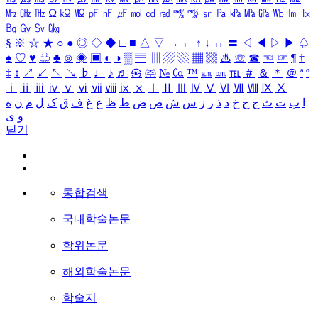
㎒
㎓
㎔
Ω
㏀
㏁
㎊
㎋
㎌
㏖
㏅
㎭
㎮
㎯
㏛
㎩
㎪
㎫
㎬
㏝
㏐
㏓
㏃
㏉
㏜
㏆
§
※
☆
★
○
●
◎
◇
◆
□
■
△
▽
→
←
↑
↓
↔
〓
◁
◀
▷
▶
♤
♠
♡
♥
♧
♣
⊙
◈
▣
◐
◑
▒
▤
▥
▨
▧
▦
▩
♨
☏
☎
☜
☞
¶
†
‡
↕
↗
↙
↖
↘
♭
♩
♪
♬
㉿
㈜
№
㏇
™
㏂
㏘
℡
＃
＆
＊
＠
ª
º
ⅰ
ⅱ
ⅲ
ⅳ
ⅴ
ⅵ
ⅶ
ⅷ
ⅸ
ⅹ
Ⅰ
Ⅱ
Ⅲ
Ⅳ
Ⅴ
Ⅵ
Ⅶ
Ⅷ
Ⅸ
Ⅹ
ا
ب
ت
ث
ج
ح
خ
د
ذ
ر
ز
س
ش
ص
ض
ط
ظ
ع
غ
ف
ق
ک
ل
م
ن
ه
و
ی
닫기
통합검색
국내학술논문
학위논문
해외학술논문
학술지