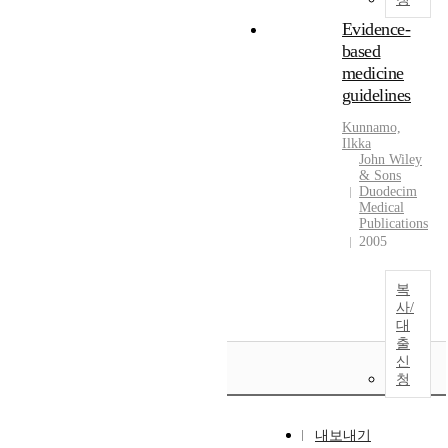
Evidence-
based
medicine
guidelines
Kunnamo,
Ilkka
John Wiley
& Sons
Duodecim
Medical
Publications
2005
복
사/
대
출
신
청
내보내기