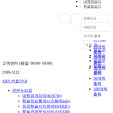
내책장담기
한글로보기
정확도순
내림차순
정확도
순
10개씩 출력
내림차순
인기도
순
조회
10개씩
연도순
출력
제목순
20개씩
저자순
출력
고객센터 (평일: 09:00~18:00)
발행기
30개씩
관순
1599-3122
출력
50개씩
ARS 번호안내
출력
100개씩
관련누리집
출력
대학공개강의(KOCW)
학술정보통계시스템(Rinfo)
외국학술지지원센터(FRIC)
학술관계분석서비스(SAM)