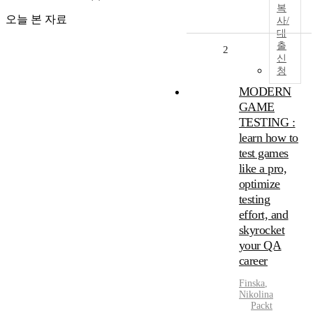
복
오늘 본 자료
사/
대
출
2
신
청
MODERN
GAME
TESTING :
learn how to
test games
like a pro,
optimize
testing
effort, and
skyrocket
your QA
career
Finska
,
Nikolina
Packt