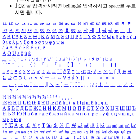
北京 을 입력하시려면
beijing
을 입력하시고 space를 누르
시면 됩니다.
ㅥ
ㅦ
ㅧ
ㅨ
ㅩ
ㅪ
ㅫ
ㅬ
ㅭ
ㅮ
ㅯ
ㅰ
ㅱ
ㅲ
ㅳ
ㅴ
ㅵ
ㅶ
ㅷ
ㅸ
ㅹ
ㅺ
ㅻ
ㅼ
ㅽ
ㅾ
ㅿ
ㆀ
ㆁ
ㆂ
ㆃ
ㆄ
ㆅ
ㆆ
ㆇ
ㆈ
ㆉ
ㆊ
ㆋ
ㆌ
ㆍ
ㆎ
Α
Β
Γ
Δ
Ε
Ζ
Η
Θ
Ι
Κ
Λ
Μ
Ν
Ξ
Ο
Π
Ρ
Σ
Τ
Υ
Φ
Χ
Ψ
Ω
α
β
γ
δ
ε
ζ
η
θ
ι
κ
λ
μ
ν
ξ
ο
π
ρ
σ
τ
υ
φ
χ
ψ
ω
á
à
Á
À
é
è
É
È
ç
Ç
ê
Ä
Ö
Ü
ä
ö
ü
ß
ְ
ֳ
ֲ
ֱ
ָ
ַ
ֵ
ֶ
ִ
ֹ
ּ
ֻ
ׂ
ׁ
ּ
ב
ה
נ
מ
צ
ת
ץ
ש
ד
ג
כ
ע
י
ח
ל
ך
ף
ק
ר
א
ט
ו
ן
ם
פ
‘
’
“
”
〔
〕
〈
〉
「
」
『
』
【
】
＂
（
）
［
］
｛
｝
±
×
÷
≠
≤
≥
∞
∴
♂
♀
∠
⊥
⌒
∂
∇
≡
≒
≪
≫
√
∽
∝
∵
∫
∬
∈
∋
⊆
⊇
⊂
⊃
∪
∩
∧
∨
￢
⇒
⇔
∀
∃
∮
∑
∏
＋
－
＜
＝
＞
、
。
·
‥
…
¨
〃
―
∥
＼
∼
´
～
ˇ
˘
˝
˚
˙
¸
˛
¡
¿
ː
！
＇
，
．
／
：
；
？
＾
＿
｀
｜
½
⅓
⅔
¼
¾
⅛
⅜
⅝
⅞
¹
²
³
⁴
ⁿ
₁
₂
₃
₄
Æ
Ð
Ħ
Ĳ
Ł
Ø
Œ
Þ
Ŧ
Ŋ
æ
đ
ð
ħ
ı
ĳ
ĸ
ŀ
ł
ø
œ
ß
þ
ŧ
ŋ
ŉ
А
Б
В
Г
Д
Е
Ё
Ж
З
И
Й
К
Л
М
Н
О
П
Р
С
Т
У
Ф
Х
Ц
Ч
Ш
Щ
Ъ
Ы
Ь
Э
Ю
Я
а
б
в
г
д
е
ё
ж
з
и
й
к
л
м
н
о
п
р
с
т
у
ф
х
ц
ч
ш
щ
ъ
ы
ь
э
ю
я
′
″
℃
Å
￠
￡
￥
¤
℉
‰
＄
％
Ｆ
￦
㎕
㎖
㎗
ℓ
㎘
㏄
㎣
㎤
㎥
㎦
㎙
㎚
㎛
㎜
㎝
㎞
㎟
㎠
㎡
㎢
㏊
㎍
㎎
㎏
㏏
㎈
㎉
㏈
㎧
㎨
㎰
㎱
㎲
㎳
㎴
㎵
㎶
㎷
㎸
㎹
㎀
㎁
㎂
㎃
㎄
㎺
㎻
㎽
㎾
㎿
㎐
㎑