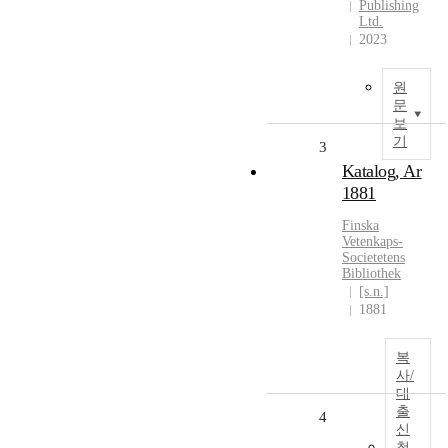
Publishing
Ltd.
2023
원
문
보
기
3
Katalog, Ar
1881
Finska
Vetenkaps-
Societetens
Bibliothek
[s.n.]
1881
복
사/
대
출
4
신
청