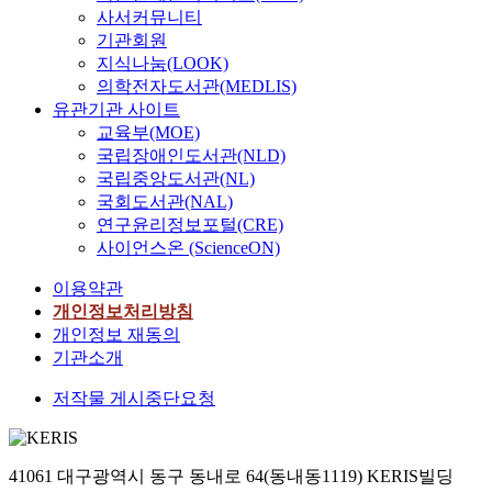
사서커뮤니티
기관회원
지식나눔(LOOK)
의학전자도서관(MEDLIS)
유관기관 사이트
교육부(MOE)
국립장애인도서관(NLD)
국립중앙도서관(NL)
국회도서관(NAL)
연구윤리정보포털(CRE)
사이언스온 (ScienceON)
이용약관
개인정보처리방침
개인정보 재동의
기관소개
저작물 게시중단요청
41061 대구광역시 동구 동내로 64(동내동1119) KERIS빌딩