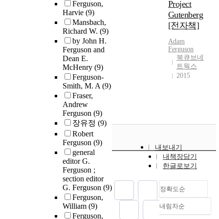
Project
Ferguson,
Harvie
(9)
Gutenberg
Mansbach,
[전자책]
Richard W.
(9)
by John H.
Adam
Ferguson and
Ferguson
북큐브네
Dean E.
트웍스
McHenry
(9)
2015
Ferguson-
Smith, M. A
(9)
Fraser,
Andrew
Ferguson
(9)
장유정
(9)
Robert
Ferguson
(9)
내보내기
general
내책장담기
editor G.
한글로보기
Ferguson ;
section editor
G. Ferguson
(9)
정확도순
Ferguson,
William
(9)
내림차순
정확도
Ferguson,