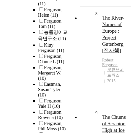
(11)
Ferguson,
8
Helen
(11)
The River-
Ferguson,
Names of
Tom
(11)
Europe :
능률영어교
Project
육연구소
(11)
Gutenberg
Kitty
[전자책]
Ferguson
(11)
Ferguson,
Robert
Dianne L
(11)
Ferguson
Ferguson,
북큐브네
Margaret W.
트웍스
(10)
2015
Eastman,
Susan Tyler
(10)
Ferguson,
Yale H
(10)
Ferguson,
9
The Chums
Rowena
(10)
of Scranton
Ferguson,
Phil Moss
(10)
High at Ice