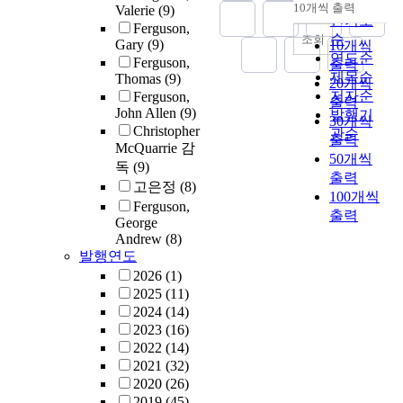
순
10개씩 출력
Valerie
(9)
내림차순
인기도
Ferguson,
순
조회
Gary
(9)
10개씩
연도순
Ferguson,
출력
제목순
Thomas
(9)
20개씩
저자순
Ferguson,
출력
John Allen
(9)
발행기
30개씩
Christopher
관순
출력
McQuarrie 감
50개씩
독
(9)
출력
고은정
(8)
100개씩
Ferguson,
출력
George
Andrew
(8)
발행연도
2026
(1)
2025
(11)
2024
(14)
2023
(16)
2022
(14)
2021
(32)
2020
(26)
2019
(45)