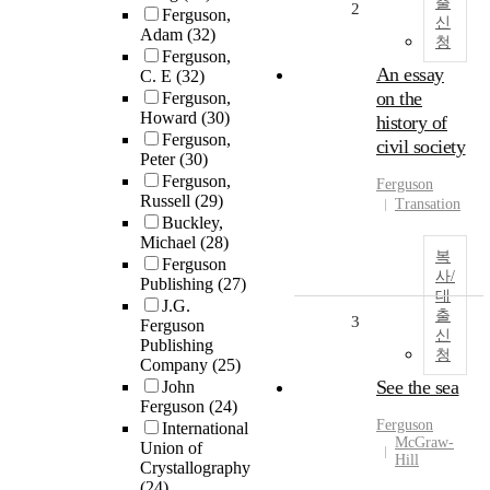
출
2
Ferguson,
신
Adam
(32)
청
Ferguson,
An essay
C. E
(32)
on the
Ferguson,
Howard
(30)
history of
Ferguson,
civil society
Peter
(30)
Ferguson,
Ferguson
Russell
(29)
Transation
Buckley,
Michael
(28)
복
Ferguson
사/
Publishing
(27)
대
J.G.
출
3
Ferguson
신
Publishing
청
Company
(25)
See the sea
John
Ferguson
(24)
Ferguson
International
McGraw-
Union of
Hill
Crystallography
(24)