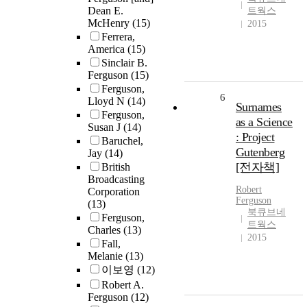
Dean E.
트웍스
McHenry
(15)
2015
Ferrera,
America
(15)
Sinclair B.
Ferguson
(15)
Ferguson,
6
Lloyd N
(14)
Surnames
Ferguson,
as a Science
Susan J
(14)
: Project
Baruchel,
Gutenberg
Jay
(14)
[전자책]
British
Broadcasting
Robert
Corporation
Ferguson
(13)
북큐브네
Ferguson,
트웍스
Charles
(13)
2015
Fall,
Melanie
(13)
이보영
(12)
Robert A.
Ferguson
(12)