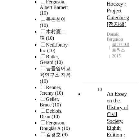
Ferguson,
Hockey :
Albert Barnett
Project
(10)
Gutenberg
목촌헌이
[전자책]
(10)
木村憲二
Donald
譯
(10)
Ferguson
NetLibrary,
북큐브네
Inc
(10)
트웍스
2015
Butler,
Gerard
(10)
능률영어교
육연구소 지음
(10)
Renner,
10
Jeremy
(10)
An Essay
Geller,
on the
Bruce
(10)
History of
Deblois,
Civil
Dean
(10)
Society,
Ferguson,
Eighth
Douglas A
(10)
Edition :
김경호
(9)