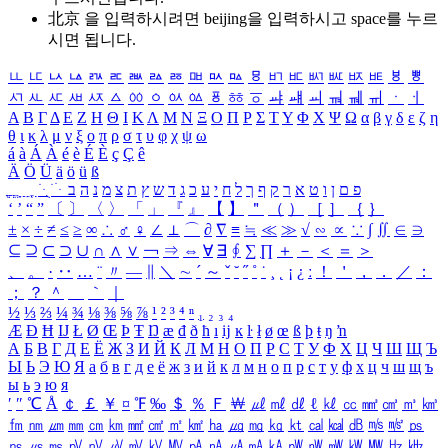
北京 을 입력하시려면
beijing
을 입력하시고 space를 누르
시면 됩니다.
ㅥ
ㅦ
ㅧ
ㅨ
ㅩ
ㅪ
ㅫ
ㅬ
ㅭ
ㅮ
ㅯ
ㅰ
ㅱ
ㅲ
ㅳ
ㅴ
ㅵ
ㅶ
ㅷ
ㅸ
ㅹ
ㅺ
ㅻ
ㅼ
ㅽ
ㅾ
ㅿ
ㆀ
ㆁ
ㆂ
ㆃ
ㆄ
ㆅ
ㆆ
ㆇ
ㆈ
ㆉ
ㆊ
ㆋ
ㆌ
ㆍ
ㆎ
Α
Β
Γ
Δ
Ε
Ζ
Η
Θ
Ι
Κ
Λ
Μ
Ν
Ξ
Ο
Π
Ρ
Σ
Τ
Υ
Φ
Χ
Ψ
Ω
α
β
γ
δ
ε
ζ
η
θ
ι
κ
λ
μ
ν
ξ
ο
π
ρ
σ
τ
υ
φ
χ
ψ
ω
á
à
Á
À
é
è
É
È
ç
Ç
ê
Ä
Ö
Ü
ä
ö
ü
ß
ְ
ֳ
ֲ
ֱ
ָ
ַ
ֵ
ֶ
ִ
ֹ
ּ
ֻ
ׂ
ׁ
ּ
ב
ה
נ
מ
צ
ת
ץ
ש
ד
ג
כ
ע
י
ח
ל
ך
ף
ק
ר
א
ט
ו
ן
ם
פ
‘
’
“
”
〔
〕
〈
〉
「
」
『
』
【
】
＂
（
）
［
］
｛
｝
±
×
÷
≠
≤
≥
∞
∴
♂
♀
∠
⊥
⌒
∂
∇
≡
≒
≪
≫
√
∽
∝
∵
∫
∬
∈
∋
⊆
⊇
⊂
⊃
∪
∩
∧
∨
￢
⇒
⇔
∀
∃
∮
∑
∏
＋
－
＜
＝
＞
、
。
·
‥
…
¨
〃
―
∥
＼
∼
´
～
ˇ
˘
˝
˚
˙
¸
˛
¡
¿
ː
！
＇
，
．
／
：
；
？
＾
＿
｀
｜
½
⅓
⅔
¼
¾
⅛
⅜
⅝
⅞
¹
²
³
⁴
ⁿ
₁
₂
₃
₄
Æ
Ð
Ħ
Ĳ
Ł
Ø
Œ
Þ
Ŧ
Ŋ
æ
đ
ð
ħ
ı
ĳ
ĸ
ŀ
ł
ø
œ
ß
þ
ŧ
ŋ
ŉ
А
Б
В
Г
Д
Е
Ё
Ж
З
И
Й
К
Л
М
Н
О
П
Р
С
Т
У
Ф
Х
Ц
Ч
Ш
Щ
Ъ
Ы
Ь
Э
Ю
Я
а
б
в
г
д
е
ё
ж
з
и
й
к
л
м
н
о
п
р
с
т
у
ф
х
ц
ч
ш
щ
ъ
ы
ь
э
ю
я
′
″
℃
Å
￠
￡
￥
¤
℉
‰
＄
％
Ｆ
￦
㎕
㎖
㎗
ℓ
㎘
㏄
㎣
㎤
㎥
㎦
㎙
㎚
㎛
㎜
㎝
㎞
㎟
㎠
㎡
㎢
㏊
㎍
㎎
㎏
㏏
㎈
㎉
㏈
㎧
㎨
㎰
㎱
㎲
㎳
㎴
㎵
㎶
㎷
㎸
㎹
㎀
㎁
㎂
㎃
㎄
㎺
㎻
㎽
㎾
㎿
㎐
㎑