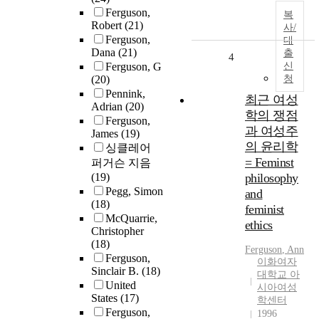
Ferguson,
복
Robert
(21)
사/
Ferguson,
대
Dana
(21)
출
4
Ferguson, G
신
(20)
청
Pennink,
최근 여성
Adrian
(20)
학의 쟁점
Ferguson,
과 여성주
James
(19)
의 윤리학
싱클레어
= Feminst
퍼거슨 지음
(19)
philosophy
Pegg, Simon
and
(18)
feminist
McQuarrie,
ethics
Christopher
(18)
Ferguson
, Ann
Ferguson,
이화여자
Sinclair B.
(18)
대학교 아
United
시아여성
States
(17)
학센터
Ferguson,
1996