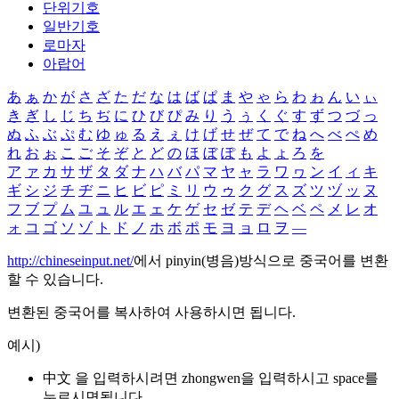
단위기호
일반기호
로마자
아랍어
あ
ぁ
か
が
さ
ざ
た
だ
な
は
ば
ぱ
ま
や
ゃ
ら
わ
ゎ
ん
い
ぃ
き
ぎ
し
じ
ち
ぢ
に
ひ
び
ぴ
み
り
う
ぅ
く
ぐ
す
ず
つ
づ
っ
ぬ
ふ
ぶ
ぷ
む
ゆ
ゅ
る
え
ぇ
け
げ
せ
ぜ
て
で
ね
へ
べ
ぺ
め
れ
お
ぉ
こ
ご
そ
ぞ
と
ど
の
ほ
ぼ
ぽ
も
よ
ょ
ろ
を
ア
ァ
カ
サ
ザ
タ
ダ
ナ
ハ
バ
パ
マ
ヤ
ャ
ラ
ワ
ヮ
ン
イ
ィ
キ
ギ
シ
ジ
チ
ヂ
ニ
ヒ
ビ
ピ
ミ
リ
ウ
ゥ
ク
グ
ス
ズ
ツ
ヅ
ッ
ヌ
フ
ブ
プ
ム
ユ
ュ
ル
エ
ェ
ケ
ゲ
セ
ゼ
テ
デ
ヘ
ベ
ペ
メ
レ
オ
ォ
コ
ゴ
ソ
ゾ
ト
ド
ノ
ホ
ボ
ポ
モ
ヨ
ョ
ロ
ヲ
―
http://chineseinput.net/
에서 pinyin(병음)방식으로 중국어를 변환
할 수 있습니다.
변환된 중국어를 복사하여 사용하시면 됩니다.
예시)
中文 을 입력하시려면
zhongwen
을 입력하시고 space를
누르시면됩니다.