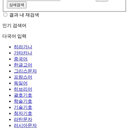
상세검색
결과 내 재검색
인기 검색어
다국어 입력
히라가나
가타카나
중국어
한글고어
그리스문자
프랑스어
독일어
히브리어
괄호기호
학술기호
기술기호
첨자기호
라틴문자
러시아문자