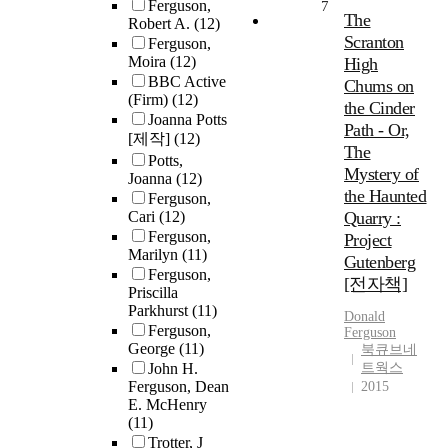
Ferguson,
7
The
Robert A.
(12)
Scranton
Ferguson,
Moira
(12)
High
BBC Active
Chums on
(Firm)
(12)
the Cinder
Joanna Potts
Path - Or,
[제작]
(12)
The
Potts,
Mystery of
Joanna
(12)
the Haunted
Ferguson,
Cari
(12)
Quarry :
Ferguson,
Project
Marilyn
(11)
Gutenberg
Ferguson,
[전자책]
Priscilla
Parkhurst
(11)
Donald
Ferguson,
Ferguson
George
(11)
북큐브네
John H.
트웍스
Ferguson, Dean
2015
E. McHenry
(11)
Trotter, J