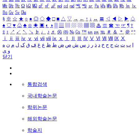
㎒
㎓
㎔
Ω
㏀
㏁
㎊
㎋
㎌
㏖
㏅
㎭
㎮
㎯
㏛
㎩
㎪
㎫
㎬
㏝
㏐
㏓
㏃
㏉
㏜
㏆
§
※
☆
★
○
●
◎
◇
◆
□
■
△
▽
→
←
↑
↓
↔
〓
◁
◀
▷
▶
♤
♠
♡
♥
♧
♣
⊙
◈
▣
◐
◑
▒
▤
▥
▨
▧
▦
▩
♨
☏
☎
☜
☞
¶
†
‡
↕
↗
↙
↖
↘
♭
♩
♪
♬
㉿
㈜
№
㏇
™
㏂
㏘
℡
＃
＆
＊
＠
ª
º
ⅰ
ⅱ
ⅲ
ⅳ
ⅴ
ⅵ
ⅶ
ⅷ
ⅸ
ⅹ
Ⅰ
Ⅱ
Ⅲ
Ⅳ
Ⅴ
Ⅵ
Ⅶ
Ⅷ
Ⅸ
Ⅹ
ا
ب
ت
ث
ج
ح
خ
د
ذ
ر
ز
س
ش
ص
ض
ط
ظ
ع
غ
ف
ق
ک
ل
م
ن
ه
و
ی
닫기
통합검색
국내학술논문
학위논문
해외학술논문
학술지