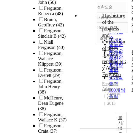
John
(56)
정확도순
Ferguson,
Rebecca
(48)
The history
내림차순
Bruun,
정확도
of the
Geoffrey
(42)
순
10개씩 출력
progress
내림차순
Ferguson,
인기도
and
Sinclair B
(42)
순
조회
10개씩
termination
Niall
연도순
출력
Ferguson
(40)
of the
제목순
20개씩
Ferguson,
Roman
저자순
Wallace
출력
republic /c :
발행기
Klippert
(39)
30개씩
y Adam
관순
Ferguson,
출력
Ferguson
Everett
(39)
50개씩
Ferguson,
출력
Ferguson
,
John Henry
Adam
100개씩
(38)
Jones &
출력
McHenry,
Co.
Dean Eugene
2013
(38)
Ferguson,
복
Wallace K
(37)
사/
Ferguson,
대
Craig
(37)