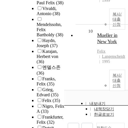
1999
Paul Felix
(38)
Vivaldi,
Antonio
(38)
복사/
대출
Mendelssohn,
신청
Felix
10
Bartholdy
(38)
Mueller in
Haydn,
New York
Joseph
(37)
Karajan,
Felix
Herbert von
Langenscheidt
(36)
1995
멘델스존
(36)
복사/
Franks,
대출
Felix
(35)
신청
Grieg,
Edvard
(35)
Felix
(35)
내보내기
Nigro, Felix
내책장담기
A
(33)
한글로보기
Frankfurter,
Felix
(32)
Dutoit,
정확도순