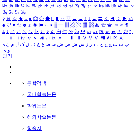
㎒
㎓
㎔
Ω
㏀
㏁
㎊
㎋
㎌
㏖
㏅
㎭
㎮
㎯
㏛
㎩
㎪
㎫
㎬
㏝
㏐
㏓
㏃
㏉
㏜
㏆
§
※
☆
★
○
●
◎
◇
◆
□
■
△
▽
→
←
↑
↓
↔
〓
◁
◀
▷
▶
♤
♠
♡
♥
♧
♣
⊙
◈
▣
◐
◑
▒
▤
▥
▨
▧
▦
▩
♨
☏
☎
☜
☞
¶
†
‡
↕
↗
↙
↖
↘
♭
♩
♪
♬
㉿
㈜
№
㏇
™
㏂
㏘
℡
＃
＆
＊
＠
ª
º
ⅰ
ⅱ
ⅲ
ⅳ
ⅴ
ⅵ
ⅶ
ⅷ
ⅸ
ⅹ
Ⅰ
Ⅱ
Ⅲ
Ⅳ
Ⅴ
Ⅵ
Ⅶ
Ⅷ
Ⅸ
Ⅹ
ا
ب
ت
ث
ج
ح
خ
د
ذ
ر
ز
س
ش
ص
ض
ط
ظ
ع
غ
ف
ق
ک
ل
م
ن
ه
و
ی
닫기
통합검색
국내학술논문
학위논문
해외학술논문
학술지