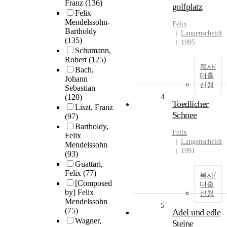
Franz
(136)
golfplatz
Felix
Mendelssohn-
Felix
Bartholdy
Langenscheidt
(135)
1995
Schumann,
Robert
(125)
복사/
Bach,
대출
Johann
신청
Sebastian
(120)
4
Toedlicher
Liszt, Franz
Schnee
(97)
Bartholdy,
Felix
Felix
Langenscheidt
Mendelssohn
1991
(93)
Guattari,
Felix
(77)
복사/
[Composed
대출
by] Felix
신청
Mendelssohn
5
(75)
Adel und edle
Wagner,
Steine