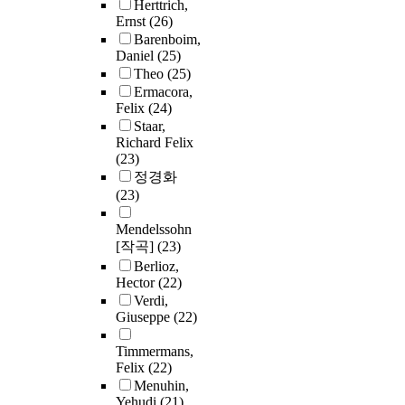
Herttrich,
Ernst
(26)
Barenboim,
Daniel
(25)
Theo
(25)
Ermacora,
Felix
(24)
Staar,
Richard Felix
(23)
정경화
(23)
Mendelssohn
[작곡]
(23)
Berlioz,
Hector
(22)
Verdi,
Giuseppe
(22)
Timmermans,
Felix
(22)
Menuhin,
Yehudi
(21)