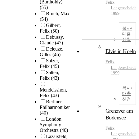
(Bartholdy)
Felix
(55)
Langenscheidt
Bruch, Max
1999
(54)
Gilbert,
복사/
Felix
(50)
대출
Debussy,
신청
Claude
(47)
8
Deleuze,
Elvis in Koeln
Gilles
(46)
Salzer,
Felix
Felix
(45)
Langenscheidt
Salten,
1999
Felix
(43)
복사/
Mendelsshon,
대출
Felix
(43)
신청
Berliner
9
Philharmoniker
Grenzver am
(40)
Bodensee
London
Symphony
Felix
Orchestra
(40)
Langenscheidt
Lazarsfeld,