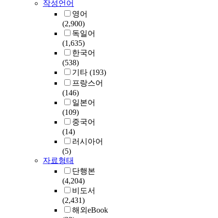
작성언어
영어
(2,900)
독일어
(1,635)
한국어
(538)
기타
(193)
프랑스어
(146)
일본어
(109)
중국어
(14)
러시아어
(5)
자료형태
단행본
(4,204)
비도서
(2,431)
해외eBook