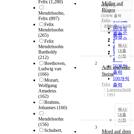
Felix
(1,280)
Müller auf
내림차순
정확도
Rügen
Mendelssohn,
순
10개씩 출력
내림차순
Felix
(897)
인기도
Felix
Felix
Langenscheidt
순
조회
10개씩
Mendelssohn
2012
연도순
출력
(265)
제목순
20개씩
Felix
저자순
복사/
Mendelssohn
출력
대출
발행기
Bartholdy
30개씩
신청
(212)
관순
출력
Beethoven,
2
50개씩
Adel und edle
Ludwig van
출력
Steine
(166)
100개씩
Mozart,
Felix
출력
Wolfgang
Langenscheidt
Amadeus
1993
(162)
Brahms,
Johannes
(160)
복사/
대출
Mendelssohn
신청
(156)
3
Schubert,
Mord auf dem