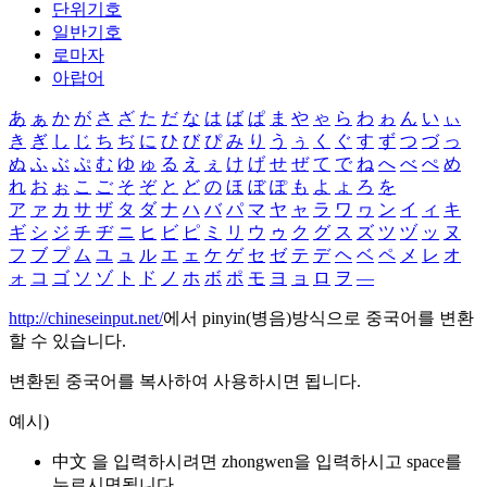
단위기호
일반기호
로마자
아랍어
あ
ぁ
か
が
さ
ざ
た
だ
な
は
ば
ぱ
ま
や
ゃ
ら
わ
ゎ
ん
い
ぃ
き
ぎ
し
じ
ち
ぢ
に
ひ
び
ぴ
み
り
う
ぅ
く
ぐ
す
ず
つ
づ
っ
ぬ
ふ
ぶ
ぷ
む
ゆ
ゅ
る
え
ぇ
け
げ
せ
ぜ
て
で
ね
へ
べ
ぺ
め
れ
お
ぉ
こ
ご
そ
ぞ
と
ど
の
ほ
ぼ
ぽ
も
よ
ょ
ろ
を
ア
ァ
カ
サ
ザ
タ
ダ
ナ
ハ
バ
パ
マ
ヤ
ャ
ラ
ワ
ヮ
ン
イ
ィ
キ
ギ
シ
ジ
チ
ヂ
ニ
ヒ
ビ
ピ
ミ
リ
ウ
ゥ
ク
グ
ス
ズ
ツ
ヅ
ッ
ヌ
フ
ブ
プ
ム
ユ
ュ
ル
エ
ェ
ケ
ゲ
セ
ゼ
テ
デ
ヘ
ベ
ペ
メ
レ
オ
ォ
コ
ゴ
ソ
ゾ
ト
ド
ノ
ホ
ボ
ポ
モ
ヨ
ョ
ロ
ヲ
―
http://chineseinput.net/
에서 pinyin(병음)방식으로 중국어를 변환
할 수 있습니다.
변환된 중국어를 복사하여 사용하시면 됩니다.
예시)
中文 을 입력하시려면
zhongwen
을 입력하시고 space를
누르시면됩니다.