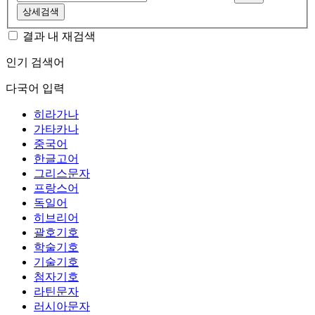
상세검색
결과 내 재검색
인기 검색어
다국어 입력
히라가나
가타카나
중국어
한글고어
그리스문자
프랑스어
독일어
히브리어
괄호기호
학술기호
기술기호
첨자기호
라틴문자
러시아문자