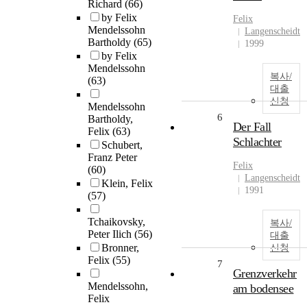
Richard
(66)
by Felix
Felix
Mendelssohn
Langenscheidt
Bartholdy
(65)
1999
by Felix
Mendelssohn
복사/
(63)
대출
신청
Mendelssohn
6
Bartholdy,
Der Fall
Felix
(63)
Schlachter
Schubert,
Franz Peter
Felix
(60)
Langenscheidt
Klein, Felix
1991
(57)
Tchaikovsky,
복사/
Peter Ilich
(56)
대출
Bronner,
신청
Felix
(55)
7
Grenzverkehr
Mendelssohn,
am bodensee
Felix