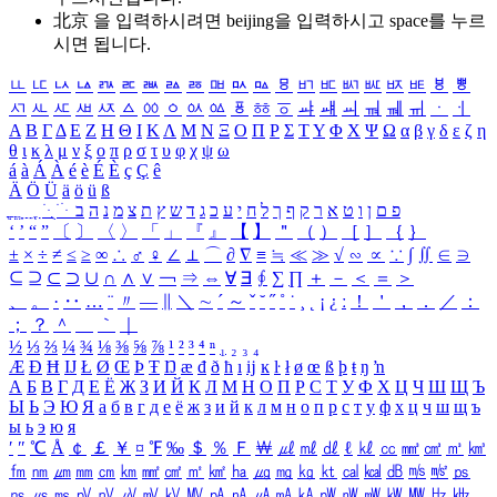
北京 을 입력하시려면
beijing
을 입력하시고 space를 누르
시면 됩니다.
ㅥ
ㅦ
ㅧ
ㅨ
ㅩ
ㅪ
ㅫ
ㅬ
ㅭ
ㅮ
ㅯ
ㅰ
ㅱ
ㅲ
ㅳ
ㅴ
ㅵ
ㅶ
ㅷ
ㅸ
ㅹ
ㅺ
ㅻ
ㅼ
ㅽ
ㅾ
ㅿ
ㆀ
ㆁ
ㆂ
ㆃ
ㆄ
ㆅ
ㆆ
ㆇ
ㆈ
ㆉ
ㆊ
ㆋ
ㆌ
ㆍ
ㆎ
Α
Β
Γ
Δ
Ε
Ζ
Η
Θ
Ι
Κ
Λ
Μ
Ν
Ξ
Ο
Π
Ρ
Σ
Τ
Υ
Φ
Χ
Ψ
Ω
α
β
γ
δ
ε
ζ
η
θ
ι
κ
λ
μ
ν
ξ
ο
π
ρ
σ
τ
υ
φ
χ
ψ
ω
á
à
Á
À
é
è
É
È
ç
Ç
ê
Ä
Ö
Ü
ä
ö
ü
ß
ְ
ֳ
ֲ
ֱ
ָ
ַ
ֵ
ֶ
ִ
ֹ
ּ
ֻ
ׂ
ׁ
ּ
ב
ה
נ
מ
צ
ת
ץ
ש
ד
ג
כ
ע
י
ח
ל
ך
ף
ק
ר
א
ט
ו
ן
ם
פ
‘
’
“
”
〔
〕
〈
〉
「
」
『
』
【
】
＂
（
）
［
］
｛
｝
±
×
÷
≠
≤
≥
∞
∴
♂
♀
∠
⊥
⌒
∂
∇
≡
≒
≪
≫
√
∽
∝
∵
∫
∬
∈
∋
⊆
⊇
⊂
⊃
∪
∩
∧
∨
￢
⇒
⇔
∀
∃
∮
∑
∏
＋
－
＜
＝
＞
、
。
·
‥
…
¨
〃
―
∥
＼
∼
´
～
ˇ
˘
˝
˚
˙
¸
˛
¡
¿
ː
！
＇
，
．
／
：
；
？
＾
＿
｀
｜
½
⅓
⅔
¼
¾
⅛
⅜
⅝
⅞
¹
²
³
⁴
ⁿ
₁
₂
₃
₄
Æ
Ð
Ħ
Ĳ
Ł
Ø
Œ
Þ
Ŧ
Ŋ
æ
đ
ð
ħ
ı
ĳ
ĸ
ŀ
ł
ø
œ
ß
þ
ŧ
ŋ
ŉ
А
Б
В
Г
Д
Е
Ё
Ж
З
И
Й
К
Л
М
Н
О
П
Р
С
Т
У
Ф
Х
Ц
Ч
Ш
Щ
Ъ
Ы
Ь
Э
Ю
Я
а
б
в
г
д
е
ё
ж
з
и
й
к
л
м
н
о
п
р
с
т
у
ф
х
ц
ч
ш
щ
ъ
ы
ь
э
ю
я
′
″
℃
Å
￠
￡
￥
¤
℉
‰
＄
％
Ｆ
￦
㎕
㎖
㎗
ℓ
㎘
㏄
㎣
㎤
㎥
㎦
㎙
㎚
㎛
㎜
㎝
㎞
㎟
㎠
㎡
㎢
㏊
㎍
㎎
㎏
㏏
㎈
㎉
㏈
㎧
㎨
㎰
㎱
㎲
㎳
㎴
㎵
㎶
㎷
㎸
㎹
㎀
㎁
㎂
㎃
㎄
㎺
㎻
㎽
㎾
㎿
㎐
㎑