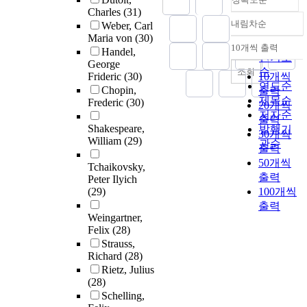
Charles
(31)
내림차순
Weber, Carl
정확도
Maria von
(30)
순
10개씩 출력
Handel,
내림차순
인기도
George
순
조회
Frideric
(30)
10개씩
연도순
Chopin,
출력
제목순
Frederic
(30)
20개씩
저자순
출력
Shakespeare,
발행기
30개씩
William
(29)
관순
출력
50개씩
Tchaikovsky,
출력
Peter Ilyich
(29)
100개씩
출력
Weingartner,
Felix
(28)
Strauss,
Richard
(28)
Rietz, Julius
(28)
Schelling,