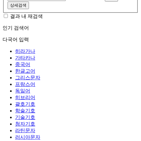
상세검색
결과 내 재검색
인기 검색어
다국어 입력
히라가나
가타카나
중국어
한글고어
그리스문자
프랑스어
독일어
히브리어
괄호기호
학술기호
기술기호
첨자기호
라틴문자
러시아문자