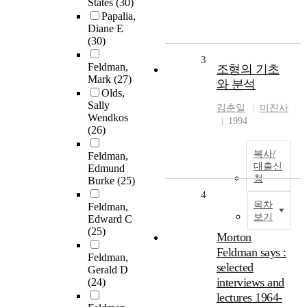
States
(30)
Papalia,
Diane E
(30)
3
Feldman,
조형의 기초
Mark
(27)
와 분석
Olds,
Sally
김춘일
미진사
Wendkos
1994
(26)
복사/
Feldman,
대출신
Edmund
청
Burke
(25)
4
목차
Feldman,
보기
Edward C
(25)
Morton
Feldman says :
Feldman,
selected
Gerald D
interviews and
(24)
lectures 1964-