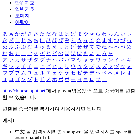
단위기호
일반기호
로마자
아랍어
あ
ぁ
か
が
さ
ざ
た
だ
な
は
ば
ぱ
ま
や
ゃ
ら
わ
ゎ
ん
い
ぃ
き
ぎ
し
じ
ち
ぢ
に
ひ
び
ぴ
み
り
う
ぅ
く
ぐ
す
ず
つ
づ
っ
ぬ
ふ
ぶ
ぷ
む
ゆ
ゅ
る
え
ぇ
け
げ
せ
ぜ
て
で
ね
へ
べ
ぺ
め
れ
お
ぉ
こ
ご
そ
ぞ
と
ど
の
ほ
ぼ
ぽ
も
よ
ょ
ろ
を
ア
ァ
カ
サ
ザ
タ
ダ
ナ
ハ
バ
パ
マ
ヤ
ャ
ラ
ワ
ヮ
ン
イ
ィ
キ
ギ
シ
ジ
チ
ヂ
ニ
ヒ
ビ
ピ
ミ
リ
ウ
ゥ
ク
グ
ス
ズ
ツ
ヅ
ッ
ヌ
フ
ブ
プ
ム
ユ
ュ
ル
エ
ェ
ケ
ゲ
セ
ゼ
テ
デ
ヘ
ベ
ペ
メ
レ
オ
ォ
コ
ゴ
ソ
ゾ
ト
ド
ノ
ホ
ボ
ポ
モ
ヨ
ョ
ロ
ヲ
―
http://chineseinput.net/
에서 pinyin(병음)방식으로 중국어를 변환
할 수 있습니다.
변환된 중국어를 복사하여 사용하시면 됩니다.
예시)
中文 을 입력하시려면
zhongwen
을 입력하시고 space를
누르시면됩니다.