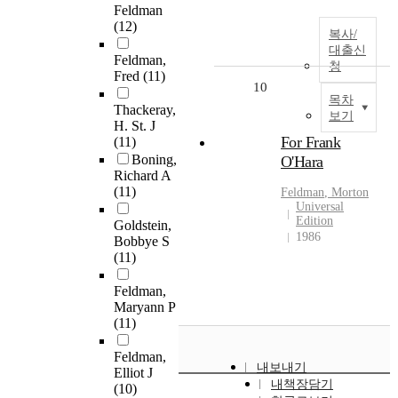
Feldman
(12)
복사/
대출신
Feldman,
청
Fred
(11)
10
목차
Thackeray,
보기
H. St. J
For Frank
(11)
Boning,
O'Hara
Richard A
(11)
Feldman
, Morton
Universal
Edition
Goldstein,
1986
Bobbye S
(11)
Feldman,
Maryann P
(11)
Feldman,
내보내기
Elliot J
내책장담기
(10)