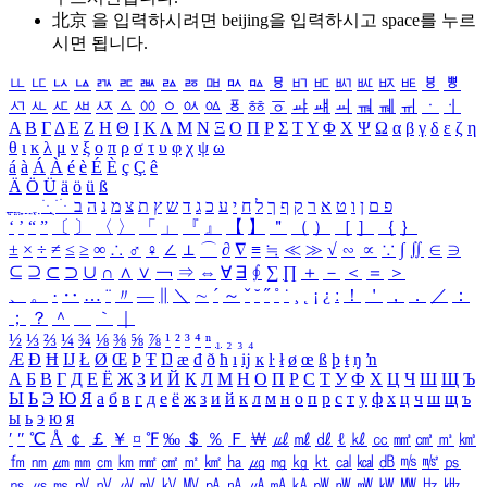
北京 을 입력하시려면
beijing
을 입력하시고 space를 누르
시면 됩니다.
ㅥ
ㅦ
ㅧ
ㅨ
ㅩ
ㅪ
ㅫ
ㅬ
ㅭ
ㅮ
ㅯ
ㅰ
ㅱ
ㅲ
ㅳ
ㅴ
ㅵ
ㅶ
ㅷ
ㅸ
ㅹ
ㅺ
ㅻ
ㅼ
ㅽ
ㅾ
ㅿ
ㆀ
ㆁ
ㆂ
ㆃ
ㆄ
ㆅ
ㆆ
ㆇ
ㆈ
ㆉ
ㆊ
ㆋ
ㆌ
ㆍ
ㆎ
Α
Β
Γ
Δ
Ε
Ζ
Η
Θ
Ι
Κ
Λ
Μ
Ν
Ξ
Ο
Π
Ρ
Σ
Τ
Υ
Φ
Χ
Ψ
Ω
α
β
γ
δ
ε
ζ
η
θ
ι
κ
λ
μ
ν
ξ
ο
π
ρ
σ
τ
υ
φ
χ
ψ
ω
á
à
Á
À
é
è
É
È
ç
Ç
ê
Ä
Ö
Ü
ä
ö
ü
ß
ְ
ֳ
ֲ
ֱ
ָ
ַ
ֵ
ֶ
ִ
ֹ
ּ
ֻ
ׂ
ׁ
ּ
ב
ה
נ
מ
צ
ת
ץ
ש
ד
ג
כ
ע
י
ח
ל
ך
ף
ק
ר
א
ט
ו
ן
ם
פ
‘
’
“
”
〔
〕
〈
〉
「
」
『
』
【
】
＂
（
）
［
］
｛
｝
±
×
÷
≠
≤
≥
∞
∴
♂
♀
∠
⊥
⌒
∂
∇
≡
≒
≪
≫
√
∽
∝
∵
∫
∬
∈
∋
⊆
⊇
⊂
⊃
∪
∩
∧
∨
￢
⇒
⇔
∀
∃
∮
∑
∏
＋
－
＜
＝
＞
、
。
·
‥
…
¨
〃
―
∥
＼
∼
´
～
ˇ
˘
˝
˚
˙
¸
˛
¡
¿
ː
！
＇
，
．
／
：
；
？
＾
＿
｀
｜
½
⅓
⅔
¼
¾
⅛
⅜
⅝
⅞
¹
²
³
⁴
ⁿ
₁
₂
₃
₄
Æ
Ð
Ħ
Ĳ
Ł
Ø
Œ
Þ
Ŧ
Ŋ
æ
đ
ð
ħ
ı
ĳ
ĸ
ŀ
ł
ø
œ
ß
þ
ŧ
ŋ
ŉ
А
Б
В
Г
Д
Е
Ё
Ж
З
И
Й
К
Л
М
Н
О
П
Р
С
Т
У
Ф
Х
Ц
Ч
Ш
Щ
Ъ
Ы
Ь
Э
Ю
Я
а
б
в
г
д
е
ё
ж
з
и
й
к
л
м
н
о
п
р
с
т
у
ф
х
ц
ч
ш
щ
ъ
ы
ь
э
ю
я
′
″
℃
Å
￠
￡
￥
¤
℉
‰
＄
％
Ｆ
￦
㎕
㎖
㎗
ℓ
㎘
㏄
㎣
㎤
㎥
㎦
㎙
㎚
㎛
㎜
㎝
㎞
㎟
㎠
㎡
㎢
㏊
㎍
㎎
㎏
㏏
㎈
㎉
㏈
㎧
㎨
㎰
㎱
㎲
㎳
㎴
㎵
㎶
㎷
㎸
㎹
㎀
㎁
㎂
㎃
㎄
㎺
㎻
㎽
㎾
㎿
㎐
㎑