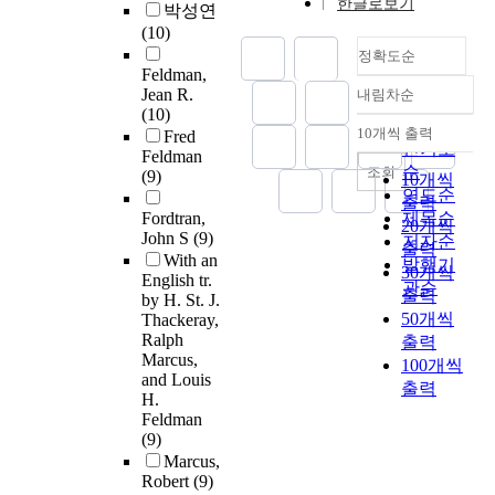
한글로보기
박성연
(10)
정확도순
Feldman,
Jean R.
내림차순
정확도
(10)
순
10개씩 출력
Fred
내림차순
인기도
Feldman
순
조회
(9)
10개씩
연도순
출력
Fordtran,
제목순
20개씩
John S
(9)
저자순
출력
With an
발행기
30개씩
English tr.
관순
출력
by H. St. J.
50개씩
Thackeray,
Ralph
출력
Marcus,
100개씩
and Louis
출력
H.
Feldman
(9)
Marcus,
Robert
(9)