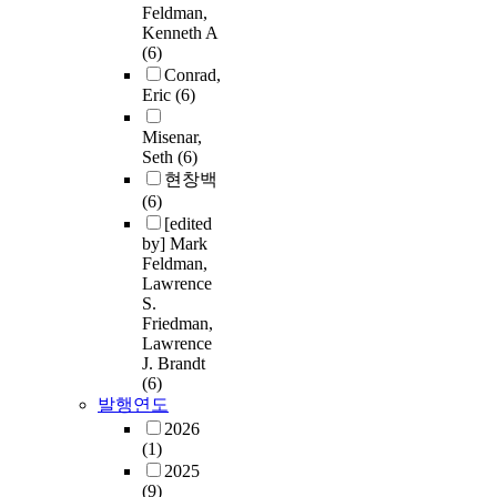
Feldman,
Kenneth A
(6)
Conrad,
Eric
(6)
Misenar,
Seth
(6)
현창백
(6)
[edited
by] Mark
Feldman,
Lawrence
S.
Friedman,
Lawrence
J. Brandt
(6)
발행연도
2026
(1)
2025
(9)