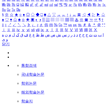
㎒
㎓
㎔
Ω
㏀
㏁
㎊
㎋
㎌
㏖
㏅
㎭
㎮
㎯
㏛
㎩
㎪
㎫
㎬
㏝
㏐
㏓
㏃
㏉
㏜
㏆
§
※
☆
★
○
●
◎
◇
◆
□
■
△
▽
→
←
↑
↓
↔
〓
◁
◀
▷
▶
♤
♠
♡
♥
♧
♣
⊙
◈
▣
◐
◑
▒
▤
▥
▨
▧
▦
▩
♨
☏
☎
☜
☞
¶
†
‡
↕
↗
↙
↖
↘
♭
♩
♪
♬
㉿
㈜
№
㏇
™
㏂
㏘
℡
＃
＆
＊
＠
ª
º
ⅰ
ⅱ
ⅲ
ⅳ
ⅴ
ⅵ
ⅶ
ⅷ
ⅸ
ⅹ
Ⅰ
Ⅱ
Ⅲ
Ⅳ
Ⅴ
Ⅵ
Ⅶ
Ⅷ
Ⅸ
Ⅹ
ا
ب
ت
ث
ج
ح
خ
د
ذ
ر
ز
س
ش
ص
ض
ط
ظ
ع
غ
ف
ق
ک
ل
م
ن
ه
و
ی
닫기
통합검색
국내학술논문
학위논문
해외학술논문
학술지