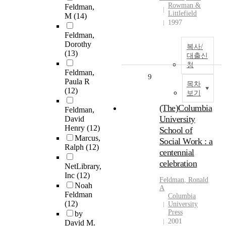
Rowman &
Feldman,
Littlefield
M
(14)
1997
Feldman,
Dorothy
복사/
(13)
대출신
청
Feldman,
9
Paula R
목차
(12)
보기
(The)Columbia
Feldman,
University
David
Henry
(12)
School of
Marcus,
Social Work : a
Ralph
(12)
centennial
celebration
NetLibrary,
Inc
(12)
Feldman
, Ronald
Noah
A
Feldman
Columbia
(12)
University
Press
by
2001
David M.