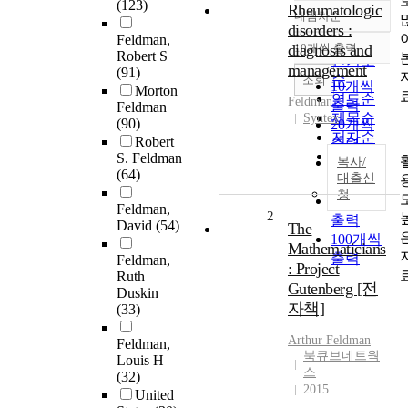
(123)
Rheumatologic
내림차순
정확도
disorders :
Feldman,
순
diagnosis and
10개씩 출력
내림차순
Robert S
인기도
management
(91)
순
조회
10개씩
Morton
연도순
Feldman
출력
Feldman
제목순
Syntex
(90)
20개씩
저자순
Robert
출력
발행기
S. Feldman
30개씩
복사/
(64)
관순
대출신
출력
청
50개씩
Feldman,
2
출력
David
(54)
The
100개씩
Mathematicians
출력
Feldman,
: Project
Ruth
Gutenberg [전
Duskin
자책]
(33)
Arthur
Feldman
Feldman,
북큐브네트웍
Louis H
스
(32)
2015
United