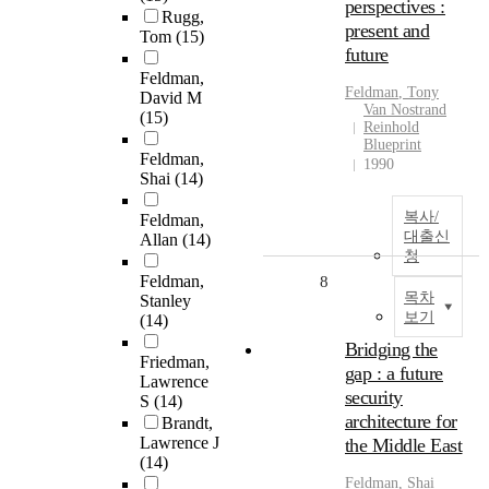
perspectives :
Rugg,
present and
Tom
(15)
future
Feldman,
Feldman
, Tony
David M
Van Nostrand
(15)
Reinhold
Blueprint
Feldman,
1990
Shai
(14)
복사/
Feldman,
대출신
Allan
(14)
청
Feldman,
8
목차
Stanley
보기
(14)
Bridging the
Friedman,
gap : a future
Lawrence
security
S
(14)
architecture for
Brandt,
Lawrence J
the Middle East
(14)
Feldman
, Shai