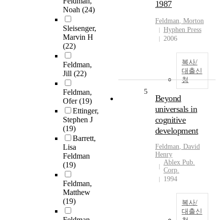
Feldman,
1987
Noah
(24)
Feldman
, Morton
Sleisenger,
Hyphen Press
Marvin H
2006
(22)
복사/
Feldman,
대출신
Jill
(22)
청
5
Feldman,
Beyond
Ofer
(19)
universals in
Ettinger,
cognitive
Stephen J
(19)
development
Barrett,
Lisa
Feldman
, David
Henry
Feldman
Ablex Pub.
(19)
Corp.
1994
Feldman,
Matthew
(19)
복사/
대출신
Feldman,