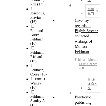
청
Phil
(17)
6
목차
Josephus,
보기
Flavius
Give my
(16)
regards to
Eighth Street :
Edmund
Burke
collected
Feldman
writings of
(16)
Morton
Feldman
Feldman,
Richard
Feldman
, Morton
(16)
Exact Change
2000
Feldman,
Corey
(16)
Pike, J.
복사/
Wesley
대출신
(16)
청
7
Feldman,
Electronic
Stanley A
publishing
(15)