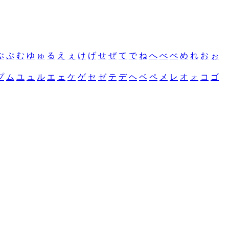
ぶ
ぷ
む
ゆ
ゅ
る
え
ぇ
け
げ
せ
ぜ
て
で
ね
へ
べ
ぺ
め
れ
お
ぉ
プ
ム
ユ
ュ
ル
エ
ェ
ケ
ゲ
セ
ゼ
テ
デ
ヘ
ベ
ペ
メ
レ
オ
ォ
コ
ゴ