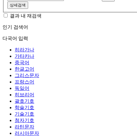
상세검색
결과 내 재검색
인기 검색어
다국어 입력
히라가나
가타카나
중국어
한글고어
그리스문자
프랑스어
독일어
히브리어
괄호기호
학술기호
기술기호
첨자기호
라틴문자
러시아문자