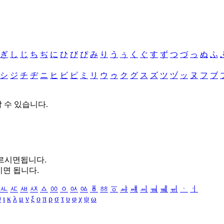
ぎ
し
じ
ち
ぢ
に
ひ
び
ぴ
み
り
う
ぅ
く
ぐ
す
ず
つ
づ
っ
ぬ
ふ
シ
ジ
チ
ヂ
ニ
ヒ
ビ
ピ
ミ
リ
ウ
ゥ
ク
グ
ス
ズ
ツ
ヅ
ッ
ヌ
フ
ブ
할 수 있습니다.
누르시면됩니다.
시면 됩니다.
ㅻ
ㅼ
ㅽ
ㅾ
ㅿ
ㆀ
ㆁ
ㆂ
ㆃ
ㆄ
ㆅ
ㆆ
ㆇ
ㆈ
ㆉ
ㆊ
ㆋ
ㆌ
ㆍ
ㆎ
θ
ι
κ
λ
μ
ν
ξ
ο
π
ρ
σ
τ
υ
φ
χ
ψ
ω