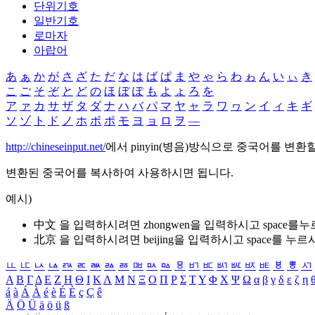
단위기호
일반기호
로마자
아랍어
あ
ぁ
か
が
さ
ざ
た
だ
な
は
ば
ぱ
ま
や
ゃ
ら
わ
ゎ
ん
い
ぃ
き
こ
ご
そ
ぞ
と
ど
の
ほ
ぼ
ぽ
も
よ
ょ
ろ
を
ア
ァ
カ
サ
ザ
タ
ダ
ナ
ハ
バ
パ
マ
ヤ
ャ
ラ
ワ
ヮ
ン
イ
ィ
キ
ギ
ソ
ゾ
ト
ド
ノ
ホ
ボ
ポ
モ
ヨ
ョ
ロ
ヲ
―
http://chineseinput.net/
에서 pinyin(병음)방식으로 중국어를 변환
변환된 중국어를 복사하여 사용하시면 됩니다.
예시)
中文 을 입력하시려면
zhongwen
을 입력하시고 space를
北京 을 입력하시려면
beijing
을 입력하시고 space를 누르
ㅥ
ㅦ
ㅧ
ㅨ
ㅩ
ㅪ
ㅫ
ㅬ
ㅭ
ㅮ
ㅯ
ㅰ
ㅱ
ㅲ
ㅳ
ㅴ
ㅵ
ㅶ
ㅷ
ㅸ
ㅹ
ㅺ
Α
Β
Γ
Δ
Ε
Ζ
Η
Θ
Ι
Κ
Λ
Μ
Ν
Ξ
Ο
Π
Ρ
Σ
Τ
Υ
Φ
Χ
Ψ
Ω
α
β
γ
δ
ε
ζ
η
á
à
Á
À
é
è
É
È
ç
Ç
ê
Ä
Ö
Ü
ä
ö
ü
ß