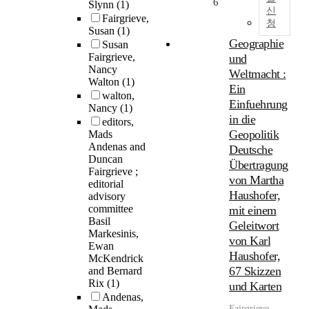
6
Slynn
(1)
신
Fairgrieve,
청
Susan
(1)
Geographie
Susan
Fairgrieve,
und
Nancy
Weltmacht :
Walton
(1)
Ein
walton,
Einfuehrung
Nancy
(1)
in die
editors,
Geopolitik
Mads
Andenas and
Deutsche
Duncan
Übertragung
Fairgrieve ;
von Martha
editorial
Haushofer,
advisory
committee
mit einem
Basil
Geleitwort
Markesinis,
von Karl
Ewan
Haushofer,
McKendrick
67 Skizzen
and Bernard
Rix
(1)
und Karten
Andenas,
Fairgrieve
,