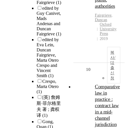
Fairgrieve
(1)
authorities
edited by
Guy Canivet,
Fairgrieve
,
Mads
Duncan
Andenas and
Oxford
Duncan
University
Fairgrieve
(1)
Press
2019
edited by
Eva Lein,
Duncan
복
Fairgrieve,
사/
Marta Otero
대
Crespo and
출
10
Vincent
신
Smith
(1)
청
Crespo,
Comparative
Marta Otero
(1)
law in
[英] 詹姆
practice :
斯·菲尔格里
contract law
夫 著 ; 龚权
in a mid-
译
(1)
channel
Gong,
jurisdiction
Quan
(1)