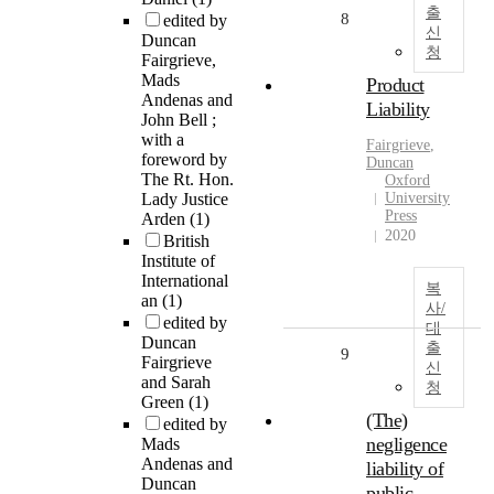
출
8
edited by
신
Duncan
청
Fairgrieve,
Mads
Product
Andenas and
Liability
John Bell ;
with a
Fairgrieve
,
foreword by
Duncan
The Rt. Hon.
Oxford
Lady Justice
University
Press
Arden
(1)
2020
British
Institute of
International
복
an
(1)
사/
edited by
대
Duncan
출
9
Fairgrieve
신
and Sarah
청
Green
(1)
(The)
edited by
negligence
Mads
Andenas and
liability of
Duncan
public