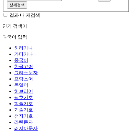
상세검색
결과 내 재검색
인기 검색어
다국어 입력
히라가나
가타카나
중국어
한글고어
그리스문자
프랑스어
독일어
히브리어
괄호기호
학술기호
기술기호
첨자기호
라틴문자
러시아문자