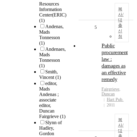
Resources
Information
복
Center(ERIC)
사/
(1)
대
출
Andenas,
5
신
Mads
청
Tonnesson
(1)
Public
Andenaes,
procurement
Mads
law :
Tonnesson
damages as
(1)
Smith,
an effective
Vincent
(1)
remedy
editor,
Mads
Fairgrieve
,
Andenas ;
Duncan
associate
Hart Pub.
editor,
2011
Duncan
Fairgrieve
(1)
복
Slynn of
사/
Hadley,
대
Gordon
출