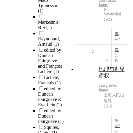
Mads
James
Tønnesson
K.
(1)
Vowinckel
1925
Markesinis,
B.S
(1)
복
Raynouard,
사/
Arnaud
(1)
대
edited by
출
7
Duncan
신
Fairgrieve
청
and François
地理与世界
Lichère
(1)
霸权
Lichere,
Francois
(1)
Fairgrieve
,
edited by
James
Duncan
上海人民出
Fairgrieve &
版社
Eva Lein
(1)
2016
edited by
Duncan
복
Fairgrieve
(1)
사/
Squires,
대
Daniel
(1)