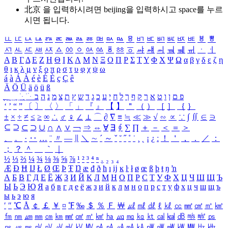
北京 을 입력하시려면
beijing
을 입력하시고 space를 누르
시면 됩니다.
ㅥ
ㅦ
ㅧ
ㅨ
ㅩ
ㅪ
ㅫ
ㅬ
ㅭ
ㅮ
ㅯ
ㅰ
ㅱ
ㅲ
ㅳ
ㅴ
ㅵ
ㅶ
ㅷ
ㅸ
ㅹ
ㅺ
ㅻ
ㅼ
ㅽ
ㅾ
ㅿ
ㆀ
ㆁ
ㆂ
ㆃ
ㆄ
ㆅ
ㆆ
ㆇ
ㆈ
ㆉ
ㆊ
ㆋ
ㆌ
ㆍ
ㆎ
Α
Β
Γ
Δ
Ε
Ζ
Η
Θ
Ι
Κ
Λ
Μ
Ν
Ξ
Ο
Π
Ρ
Σ
Τ
Υ
Φ
Χ
Ψ
Ω
α
β
γ
δ
ε
ζ
η
θ
ι
κ
λ
μ
ν
ξ
ο
π
ρ
σ
τ
υ
φ
χ
ψ
ω
á
à
Á
À
é
è
É
È
ç
Ç
ê
Ä
Ö
Ü
ä
ö
ü
ß
ְ
ֳ
ֲ
ֱ
ָ
ַ
ֵ
ֶ
ִ
ֹ
ּ
ֻ
ׂ
ׁ
ּ
ב
ה
נ
מ
צ
ת
ץ
ש
ד
ג
כ
ע
י
ח
ל
ך
ף
ק
ר
א
ט
ו
ן
ם
פ
‘
’
“
”
〔
〕
〈
〉
「
」
『
』
【
】
＂
（
）
［
］
｛
｝
±
×
÷
≠
≤
≥
∞
∴
♂
♀
∠
⊥
⌒
∂
∇
≡
≒
≪
≫
√
∽
∝
∵
∫
∬
∈
∋
⊆
⊇
⊂
⊃
∪
∩
∧
∨
￢
⇒
⇔
∀
∃
∮
∑
∏
＋
－
＜
＝
＞
、
。
·
‥
…
¨
〃
―
∥
＼
∼
´
～
ˇ
˘
˝
˚
˙
¸
˛
¡
¿
ː
！
＇
，
．
／
：
；
？
＾
＿
｀
｜
½
⅓
⅔
¼
¾
⅛
⅜
⅝
⅞
¹
²
³
⁴
ⁿ
₁
₂
₃
₄
Æ
Ð
Ħ
Ĳ
Ł
Ø
Œ
Þ
Ŧ
Ŋ
æ
đ
ð
ħ
ı
ĳ
ĸ
ŀ
ł
ø
œ
ß
þ
ŧ
ŋ
ŉ
А
Б
В
Г
Д
Е
Ё
Ж
З
И
Й
К
Л
М
Н
О
П
Р
С
Т
У
Ф
Х
Ц
Ч
Ш
Щ
Ъ
Ы
Ь
Э
Ю
Я
а
б
в
г
д
е
ё
ж
з
и
й
к
л
м
н
о
п
р
с
т
у
ф
х
ц
ч
ш
щ
ъ
ы
ь
э
ю
я
′
″
℃
Å
￠
￡
￥
¤
℉
‰
＄
％
Ｆ
￦
㎕
㎖
㎗
ℓ
㎘
㏄
㎣
㎤
㎥
㎦
㎙
㎚
㎛
㎜
㎝
㎞
㎟
㎠
㎡
㎢
㏊
㎍
㎎
㎏
㏏
㎈
㎉
㏈
㎧
㎨
㎰
㎱
㎲
㎳
㎴
㎵
㎶
㎷
㎸
㎹
㎀
㎁
㎂
㎃
㎄
㎺
㎻
㎽
㎾
㎿
㎐
㎑