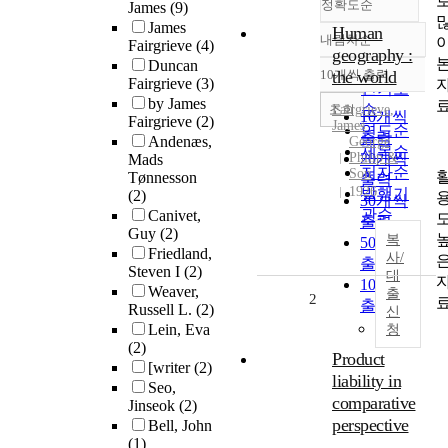
정확도순
James
(9)
James
Human
내림차순
Fairgrieve
(4)
정확도
geography :
Duncan
순
10개씩 출력
the world
내림차순
Fairgrieve
(3)
인기도
by James
순
조회
Fairgrieve
,
10개씩
Fairgrieve
(2)
James
연도순
출력
Andenæs,
George
제목순
Philip &
20개씩
Mads
저자순
Son
Tønnesson
출력
1926
발행기
(2)
30개씩
관순
Canivet,
출력
Guy
(2)
복
50개씩
Friedland,
사/
출력
Steven I
(2)
대
100개씩
Weaver,
출
2
출력
Russell L.
(2)
신
Lein, Eva
청
(2)
Product
[writer
(2)
liability in
Seo,
comparative
Jinseok
(2)
perspective
Bell, John
(1)