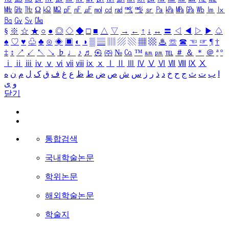
㎒
㎓
㎔
Ω
㏀
㏁
㎊
㎋
㎌
㏖
㏅
㎭
㎮
㎯
㏛
㎩
㎪
㎫
㎬
㏝
㏐
㏓
㏃
㏉
㏜
㏆
§
※
☆
★
○
●
◎
◇
◆
□
■
△
▽
→
←
↑
↓
↔
〓
◁
◀
▷
▶
♤
♠
♡
♥
♧
♣
⊙
◈
▣
◐
◑
▒
▤
▥
▨
▧
▦
▩
♨
☏
☎
☜
☞
¶
†
‡
↕
↗
↙
↖
↘
♭
♩
♪
♬
㉿
㈜
№
㏇
™
㏂
㏘
℡
＃
＆
＊
＠
ª
º
ⅰ
ⅱ
ⅲ
ⅳ
ⅴ
ⅵ
ⅶ
ⅷ
ⅸ
ⅹ
Ⅰ
Ⅱ
Ⅲ
Ⅳ
Ⅴ
Ⅵ
Ⅶ
Ⅷ
Ⅸ
Ⅹ
ا
ب
ت
ث
ج
ح
خ
د
ذ
ر
ز
س
ش
ص
ض
ط
ظ
ع
غ
ف
ق
ک
ل
م
ن
ه
و
ی
닫기
통합검색
국내학술논문
학위논문
해외학술논문
학술지