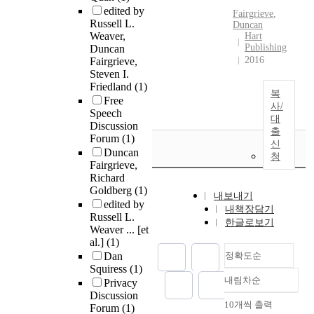
edited by
Fairgrieve
,
Russell L.
Duncan
Weaver,
Hart
Publishing
Duncan
2016
Fairgrieve,
Steven I.
Friedland
(1)
복
Free
사/
Speech
대
Discussion
출
Forum
(1)
신
Duncan
청
Fairgrieve,
Richard
Goldberg
(1)
내보내기
edited by
내책장담기
Russell L.
한글로보기
Weaver ... [et
al.]
(1)
Dan
정확도순
Squiress
(1)
내림차순
Privacy
정확도
Discussion
순
10개씩 출력
Forum
(1)
내림차순