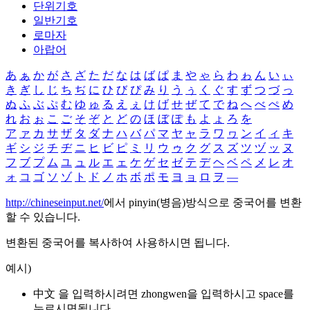
단위기호
일반기호
로마자
아랍어
あ
ぁ
か
が
さ
ざ
た
だ
な
は
ば
ぱ
ま
や
ゃ
ら
わ
ゎ
ん
い
ぃ
き
ぎ
し
じ
ち
ぢ
に
ひ
び
ぴ
み
り
う
ぅ
く
ぐ
す
ず
つ
づ
っ
ぬ
ふ
ぶ
ぷ
む
ゆ
ゅ
る
え
ぇ
け
げ
せ
ぜ
て
で
ね
へ
べ
ぺ
め
れ
お
ぉ
こ
ご
そ
ぞ
と
ど
の
ほ
ぼ
ぽ
も
よ
ょ
ろ
を
ア
ァ
カ
サ
ザ
タ
ダ
ナ
ハ
バ
パ
マ
ヤ
ャ
ラ
ワ
ヮ
ン
イ
ィ
キ
ギ
シ
ジ
チ
ヂ
ニ
ヒ
ビ
ピ
ミ
リ
ウ
ゥ
ク
グ
ス
ズ
ツ
ヅ
ッ
ヌ
フ
ブ
プ
ム
ユ
ュ
ル
エ
ェ
ケ
ゲ
セ
ゼ
テ
デ
ヘ
ベ
ペ
メ
レ
オ
ォ
コ
ゴ
ソ
ゾ
ト
ド
ノ
ホ
ボ
ポ
モ
ヨ
ョ
ロ
ヲ
―
http://chineseinput.net/
에서 pinyin(병음)방식으로 중국어를 변환
할 수 있습니다.
변환된 중국어를 복사하여 사용하시면 됩니다.
예시)
中文 을 입력하시려면
zhongwen
을 입력하시고 space를
누르시면됩니다.