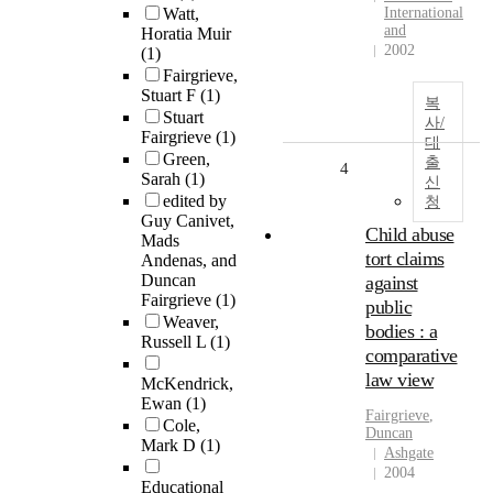
Watt,
International
and
Horatia Muir
2002
(1)
Fairgrieve,
Stuart F
(1)
복
Stuart
사/
Fairgrieve
(1)
대
Green,
출
4
Sarah
(1)
신
edited by
청
Guy Canivet,
Child abuse
Mads
tort claims
Andenas, and
Duncan
against
Fairgrieve
(1)
public
Weaver,
bodies : a
Russell L
(1)
comparative
law view
McKendrick,
Ewan
(1)
Fairgrieve
,
Cole,
Duncan
Mark D
(1)
Ashgate
2004
Educational