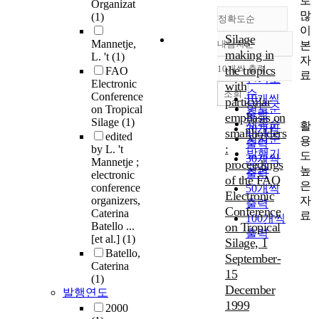
로
Organizat
많
(1)
정확도순
이
Silage
Mannetje,
내림차순
본
정확도
making in
L. 't
(1)
자
순
10개씩 출력
the tropics
FAO
내림차순
료
인기도
Electronic
with
순
조회
Conference
10개씩
particular
연도순
on Tropical
출력
emphasis on
Silage
(1)
제목순
활
20개씩
smallholders
edited
저자순
용
출력
:
by L. 't
발행기
도
30개씩
Mannetje ;
proceedings
관순
높
출력
electronic
of the FAO
은
conference
50개씩
Electronic
자
organizers,
출력
Conference
Caterina
료
100개씩
Batello ...
on Tropical
출력
[et al.]
(1)
Silage, 1
Batello,
September-
Caterina
15
(1)
December
발행연도
1999
2000