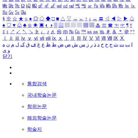
㎒
㎓
㎔
Ω
㏀
㏁
㎊
㎋
㎌
㏖
㏅
㎭
㎮
㎯
㏛
㎩
㎪
㎫
㎬
㏝
㏐
㏓
㏃
㏉
㏜
㏆
§
※
☆
★
○
●
◎
◇
◆
□
■
△
▽
→
←
↑
↓
↔
〓
◁
◀
▷
▶
♤
♠
♡
♥
♧
♣
⊙
◈
▣
◐
◑
▒
▤
▥
▨
▧
▦
▩
♨
☏
☎
☜
☞
¶
†
‡
↕
↗
↙
↖
↘
♭
♩
♪
♬
㉿
㈜
№
㏇
™
㏂
㏘
℡
＃
＆
＊
＠
ª
º
ⅰ
ⅱ
ⅲ
ⅳ
ⅴ
ⅵ
ⅶ
ⅷ
ⅸ
ⅹ
Ⅰ
Ⅱ
Ⅲ
Ⅳ
Ⅴ
Ⅵ
Ⅶ
Ⅷ
Ⅸ
Ⅹ
ا
ب
ت
ث
ج
ح
خ
د
ذ
ر
ز
س
ش
ص
ض
ط
ظ
ع
غ
ف
ق
ک
ل
م
ن
ه
و
ی
닫기
통합검색
국내학술논문
학위논문
해외학술논문
학술지