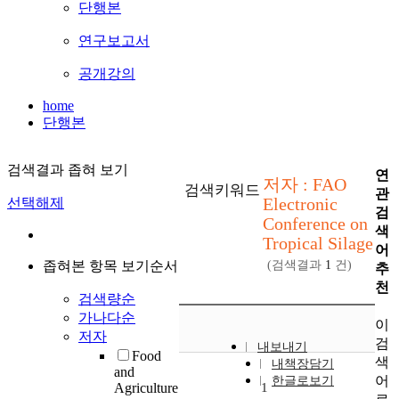
단행본
연구보고서
공개강의
home
단행본
검색결과 좁혀 보기
연
저자 : FAO
검색키워드
관
Electronic
선택해제
검
Conference on
색
Tropical Silage
어
좁혀본 항목 보기순서
(검색결과
1
건)
추
천
검색량순
가나다순
이
저자
검
내보내기
Food
색
내책장담기
and
어
한글로보기
Agriculture
1