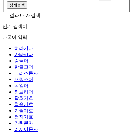
상세검색
결과 내 재검색
인기 검색어
다국어 입력
히라가나
가타카나
중국어
한글고어
그리스문자
프랑스어
독일어
히브리어
괄호기호
학술기호
기술기호
첨자기호
라틴문자
러시아문자