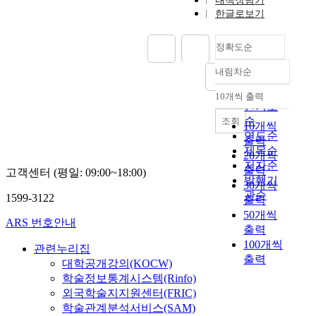
내책장담기
한글로보기
정확도순
내림차순
정확도
순
10개씩 출력
내림차순
인기도
순
조회
10개씩
연도순
출력
제목순
20개씩
저자순
출력
고객센터 (평일: 09:00~18:00)
발행기
30개씩
관순
1599-3122
출력
50개씩
ARS 번호안내
출력
100개씩
관련누리집
출력
대학공개강의(KOCW)
학술정보통계시스템(Rinfo)
외국학술지지원센터(FRIC)
학술관계분석서비스(SAM)