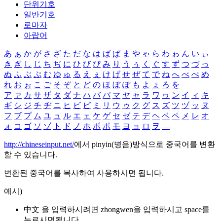
단위기호
일반기호
로마자
아랍어
あ
ぁ
か
が
さ
ざ
た
だ
な
は
ば
ぱ
ま
や
ゃ
ら
わ
ゎ
ん
い
ぃ
き
ぎ
し
じ
ち
ぢ
に
ひ
び
ぴ
み
り
う
ぅ
く
ぐ
す
ず
つ
づ
っ
ぬ
ふ
ぶ
ぷ
む
ゆ
ゅ
る
え
ぇ
け
げ
せ
ぜ
て
で
ね
へ
べ
ぺ
め
れ
お
ぉ
こ
ご
そ
ぞ
と
ど
の
ほ
ぼ
ぽ
も
よ
ょ
ろ
を
ア
ァ
カ
サ
ザ
タ
ダ
ナ
ハ
バ
パ
マ
ヤ
ャ
ラ
ワ
ヮ
ン
イ
ィ
キ
ギ
シ
ジ
チ
ヂ
ニ
ヒ
ビ
ピ
ミ
リ
ウ
ゥ
ク
グ
ス
ズ
ツ
ヅ
ッ
ヌ
フ
ブ
プ
ム
ユ
ュ
ル
エ
ェ
ケ
ゲ
セ
ゼ
テ
デ
ヘ
ベ
ペ
メ
レ
オ
ォ
コ
ゴ
ソ
ゾ
ト
ド
ノ
ホ
ボ
ポ
モ
ヨ
ョ
ロ
ヲ
―
http://chineseinput.net/
에서 pinyin(병음)방식으로 중국어를 변환
할 수 있습니다.
변환된 중국어를 복사하여 사용하시면 됩니다.
예시)
中文 을 입력하시려면
zhongwen
을 입력하시고 space를
누르시면됩니다.