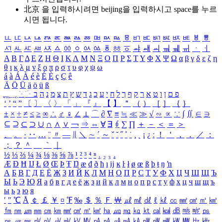
北京 을 입력하시려면
beijing
을 입력하시고 space를 누르
시면 됩니다.
ㅥ
ㅦ
ㅧ
ㅨ
ㅩ
ㅪ
ㅫ
ㅬ
ㅭ
ㅮ
ㅯ
ㅰ
ㅱ
ㅲ
ㅳ
ㅴ
ㅵ
ㅶ
ㅷ
ㅸ
ㅹ
ㅺ
ㅻ
ㅼ
ㅽ
ㅾ
ㅿ
ㆀ
ㆁ
ㆂ
ㆃ
ㆄ
ㆅ
ㆆ
ㆇ
ㆈ
ㆉ
ㆊ
ㆋ
ㆌ
ㆍ
ㆎ
Α
Β
Γ
Δ
Ε
Ζ
Η
Θ
Ι
Κ
Λ
Μ
Ν
Ξ
Ο
Π
Ρ
Σ
Τ
Υ
Φ
Χ
Ψ
Ω
α
β
γ
δ
ε
ζ
η
θ
ι
κ
λ
μ
ν
ξ
ο
π
ρ
σ
τ
υ
φ
χ
ψ
ω
á
à
Á
À
é
è
É
È
ç
Ç
ê
Ä
Ö
Ü
ä
ö
ü
ß
ְ
ֳ
ֲ
ֱ
ָ
ַ
ֵ
ֶ
ִ
ֹ
ּ
ֻ
ׂ
ׁ
ּ
ב
ה
נ
מ
צ
ת
ץ
ש
ד
ג
כ
ע
י
ח
ל
ך
ף
ק
ר
א
ט
ו
ן
ם
פ
‘
’
“
”
〔
〕
〈
〉
「
」
『
』
【
】
＂
（
）
［
］
｛
｝
±
×
÷
≠
≤
≥
∞
∴
♂
♀
∠
⊥
⌒
∂
∇
≡
≒
≪
≫
√
∽
∝
∵
∫
∬
∈
∋
⊆
⊇
⊂
⊃
∪
∩
∧
∨
￢
⇒
⇔
∀
∃
∮
∑
∏
＋
－
＜
＝
＞
、
。
·
‥
…
¨
〃
―
∥
＼
∼
´
～
ˇ
˘
˝
˚
˙
¸
˛
¡
¿
ː
！
＇
，
．
／
：
；
？
＾
＿
｀
｜
½
⅓
⅔
¼
¾
⅛
⅜
⅝
⅞
¹
²
³
⁴
ⁿ
₁
₂
₃
₄
Æ
Ð
Ħ
Ĳ
Ł
Ø
Œ
Þ
Ŧ
Ŋ
æ
đ
ð
ħ
ı
ĳ
ĸ
ŀ
ł
ø
œ
ß
þ
ŧ
ŋ
ŉ
А
Б
В
Г
Д
Е
Ё
Ж
З
И
Й
К
Л
М
Н
О
П
Р
С
Т
У
Ф
Х
Ц
Ч
Ш
Щ
Ъ
Ы
Ь
Э
Ю
Я
а
б
в
г
д
е
ё
ж
з
и
й
к
л
м
н
о
п
р
с
т
у
ф
х
ц
ч
ш
щ
ъ
ы
ь
э
ю
я
′
″
℃
Å
￠
￡
￥
¤
℉
‰
＄
％
Ｆ
￦
㎕
㎖
㎗
ℓ
㎘
㏄
㎣
㎤
㎥
㎦
㎙
㎚
㎛
㎜
㎝
㎞
㎟
㎠
㎡
㎢
㏊
㎍
㎎
㎏
㏏
㎈
㎉
㏈
㎧
㎨
㎰
㎱
㎲
㎳
㎴
㎵
㎶
㎷
㎸
㎹
㎀
㎁
㎂
㎃
㎄
㎺
㎻
㎽
㎾
㎿
㎐
㎑