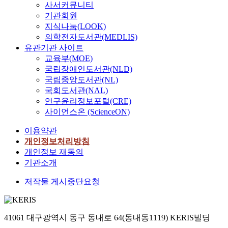
사서커뮤니티
기관회원
지식나눔(LOOK)
의학전자도서관(MEDLIS)
유관기관 사이트
교육부(MOE)
국립장애인도서관(NLD)
국립중앙도서관(NL)
국회도서관(NAL)
연구윤리정보포털(CRE)
사이언스온 (ScienceON)
이용약관
개인정보처리방침
개인정보 재동의
기관소개
저작물 게시중단요청
41061 대구광역시 동구 동내로 64(동내동1119) KERIS빌딩