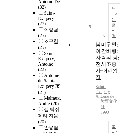
Antoine De
(32)
복
Saint-
사/
Exupery
대
(27)
출
3
이정림
신
(25)
청
조규철
남미우편;
(25)
야간비행;
Saint-
사람의 땅;
Exupery,
전시조종
Antoine
(22)
사;어린왕
Antoine
자
de Saint-
Exupery 著
Saint-
Exupery
,
(21)
Antoine de
Malraux,
敎育文化
Andre
(20)
社
생 텍쥐
1990
페리 지음
(20)
복
안응렬
사/