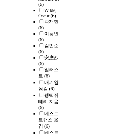
(6)
Wilde,
Oscar
(6)
곽재현
(6)
이용인
(6)
김민준
(6)
安應烈
(6)
일러스
트
(6)
배기열
옮김
(6)
쌩떽쥐
뻬리 지음
(6)
베스트
트랜스 옮
김
(6)
베스트