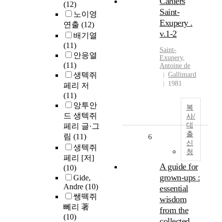
Cahiers
(12)
Saint-
노이영
Exupery .
연출
(12)
v.1-2
배기열
(11)
Saint-
안응열
Exupery
,
(11)
Antoine de
생텍쥐
Gallimard
1981
페리 저
(11)
앙투안
복
드 생텍쥐
사/
대
페리 글·그
출
림
(11)
6
신
생텍쥐
청
페리 [저]
A guide for
(10)
grown-ups :
Gide,
Andre
(10)
essential
쌩떽쥐
wisdom
뻬리 著
from the
(10)
collected