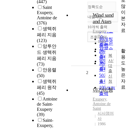
로
(447)
많
정확도순
Saint
이
Exupery,
Wind sand
내림차순
Antoine de
본
정확도
and Atars
(376)
자
순
10개씩 출력
생텍쥐
내림차순
료
인기도
Exupery
페리 지음
Braee
순
조회
10개씩
(123)
1940
연도순
출력
앙투안
제목순
활
20개씩
드 생텍쥐
저자순
복
용
출력
페리 지음
사/
발행기
도
30개씩
(73)
대
관순
높
출력
안응렬
출
2
은
50개씩
(50)
신
자
생텍쥐
출력
청
료
페리 원작
100개씩
야간비행
(45)
출력
Antoine
Exupery
,
de Saint-
Antoine de
Saint
Exupery
시사영어
(39)
사
Saint-
1986
Exupery,