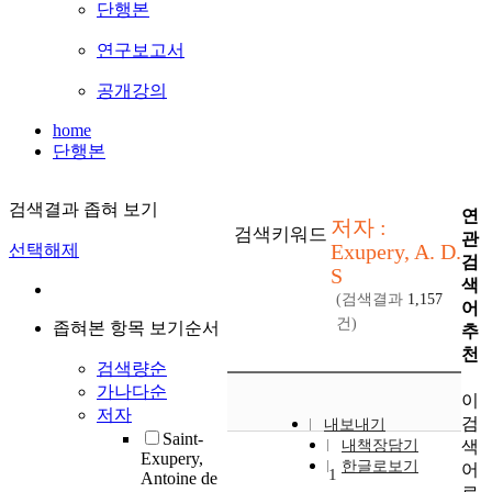
단행본
연구보고서
공개강의
home
단행본
검색결과 좁혀 보기
연
저자 :
검색키워드
관
Exupery, A. D.
선택해제
검
S
색
(검색결과
1,157
어
건)
좁혀본 항목 보기순서
추
천
검색량순
가나다순
이
저자
검
내보내기
Saint-
색
내책장담기
Exupery,
한글로보기
어
1
Antoine de