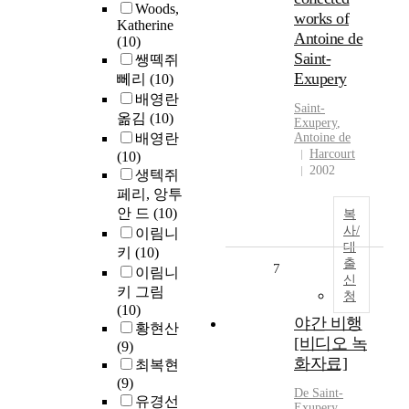
Woods,
works of
Katherine
Antoine de
(10)
Saint-
쌩떽쥐
Exupery
뻬리
(10)
배영란
Saint-
옮김
(10)
Exupery
,
배영란
Antoine de
Harcourt
(10)
2002
생텍쥐
페리, 앙투
안 드
(10)
복
사/
이림니
대
키
(10)
출
7
이림니
신
키 그림
청
(10)
야간 비행
황현산
[비디오 녹
(9)
화자료]
최복현
(9)
De Saint-
유경선
Exupery
,