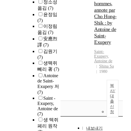
정소성
hommes,
옮김
(7)
annote par
윤정임
Cho Hong-
(7)
Shik : by
이정림
Antoine de
옮김
(7)
Saint-
安應烈
Exupery
譯
(7)
김원기
Saint-
Exupery
,
(7)
Antoine de
생떽쥐
Shina Sa
뻬리 著
(7)
1980
Antoine
de Saint-
복
Exupery 저
사/
(7)
대
Saint -
출
Exupery,
신
Antoine de
청
(7)
생 텍쥐
페리 원작
내보내기