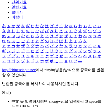
단위기호
일반기호
로마자
아랍어
あ
ぁ
か
が
さ
ざ
た
だ
な
は
ば
ぱ
ま
や
ゃ
ら
わ
ゎ
ん
い
ぃ
き
ぎ
し
じ
ち
ぢ
に
ひ
び
ぴ
み
り
う
ぅ
く
ぐ
す
ず
つ
づ
っ
ぬ
ふ
ぶ
ぷ
む
ゆ
ゅ
る
え
ぇ
け
げ
せ
ぜ
て
で
ね
へ
べ
ぺ
め
れ
お
ぉ
こ
ご
そ
ぞ
と
ど
の
ほ
ぼ
ぽ
も
よ
ょ
ろ
を
ア
ァ
カ
サ
ザ
タ
ダ
ナ
ハ
バ
パ
マ
ヤ
ャ
ラ
ワ
ヮ
ン
イ
ィ
キ
ギ
シ
ジ
チ
ヂ
ニ
ヒ
ビ
ピ
ミ
リ
ウ
ゥ
ク
グ
ス
ズ
ツ
ヅ
ッ
ヌ
フ
ブ
プ
ム
ユ
ュ
ル
エ
ェ
ケ
ゲ
セ
ゼ
テ
デ
ヘ
ベ
ペ
メ
レ
オ
ォ
コ
ゴ
ソ
ゾ
ト
ド
ノ
ホ
ボ
ポ
モ
ヨ
ョ
ロ
ヲ
―
http://chineseinput.net/
에서 pinyin(병음)방식으로 중국어를 변환
할 수 있습니다.
변환된 중국어를 복사하여 사용하시면 됩니다.
예시)
中文 을 입력하시려면
zhongwen
을 입력하시고 space를
누르시면됩니다.