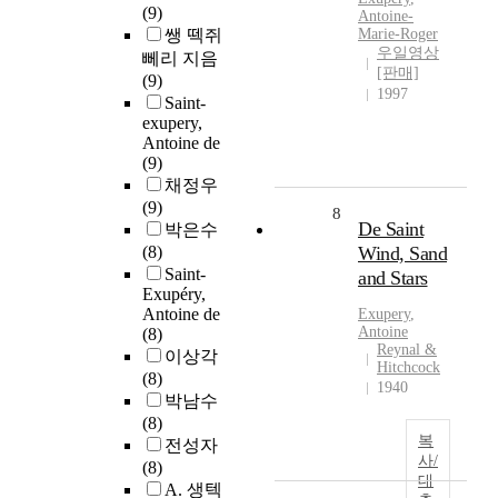
(9)
Antoine-
쌩 떽쥐
Marie-Roger
우일영상
뻬리 지음
[판매]
(9)
1997
Saint-
exupery,
Antoine de
(9)
채정우
(9)
8
De Saint
박은수
(8)
Wind, Sand
Saint-
and Stars
Exupéry,
Antoine de
Exupery
,
Antoine
(8)
Reynal &
이상각
Hitchcock
(8)
1940
박남수
(8)
복
전성자
사/
(8)
대
A. 생텍