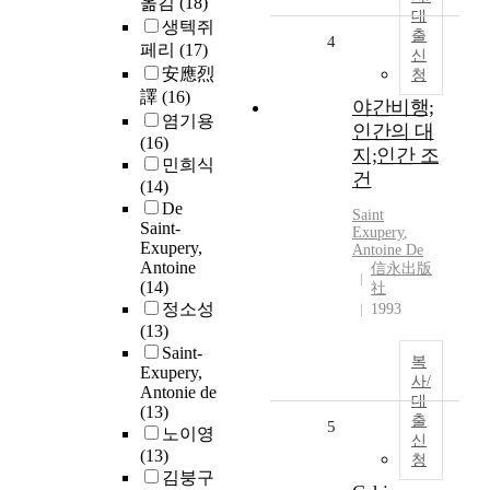
옮김
(18)
대
생텍쥐
출
4
페리
(17)
신
安應烈
청
譯
(16)
야간비행;
염기용
인간의 대
(16)
지;인간 조
민희식
건
(14)
De
Saint
Saint-
Exupery
,
Exupery,
Antoine De
Antoine
信永出版
(14)
社
정소성
1993
(13)
Saint-
복
Exupery,
사/
Antonie de
대
(13)
출
5
노이영
신
(13)
청
김붕구