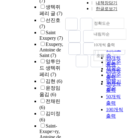
(7)
내책장담기
생텍쥐
한글로보기
페리 글
(7)
선진호
정확도순
(7)
Saint
내림차순
정확도
Exupery
(7)
순
Exupery,
10개씩 출력
내림차순
인기도
Antoine de
Saint
(7)
순
조회
10개씩
앙투안
연도순
출력
드 생텍쥐
제목순
20개씩
페리
(7)
저자순
출력
김현
(6)
발행기
30개씩
윤정임
관순
출력
옮김
(6)
50개씩
전채린
출력
(6)
100개씩
김미정
출력
(6)
Saint-
Exupe>ry,
Antoine de