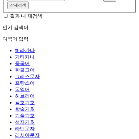
상세검색
결과 내 재검색
인기 검색어
다국어 입력
히라가나
가타카나
중국어
한글고어
그리스문자
프랑스어
독일어
히브리어
괄호기호
학술기호
기술기호
첨자기호
라틴문자
러시아문자