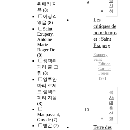
출
9
쥐페리 지
신
음
(8)
청
이상각
Les
엮음
(8)
critiques de
Saint
notre temps
Exupery,
et : Saint
Antoine
Marie
Exupery
Roger De
(8)
Exupery
,
Saint
생텍쥐
Edition
페리 글·그
Garnier
림
(8)
Freres
1971
앙투안
마리 로제
드 생텍쥐
복
페리 지음
사/
대
(8)
출
10
신
Maupassant,
청
Guy de
(7)
방곤
(7)
Terre des