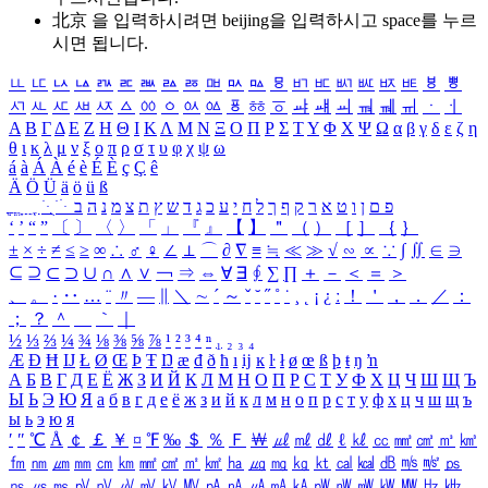
北京 을 입력하시려면
beijing
을 입력하시고 space를 누르
시면 됩니다.
ㅥ
ㅦ
ㅧ
ㅨ
ㅩ
ㅪ
ㅫ
ㅬ
ㅭ
ㅮ
ㅯ
ㅰ
ㅱ
ㅲ
ㅳ
ㅴ
ㅵ
ㅶ
ㅷ
ㅸ
ㅹ
ㅺ
ㅻ
ㅼ
ㅽ
ㅾ
ㅿ
ㆀ
ㆁ
ㆂ
ㆃ
ㆄ
ㆅ
ㆆ
ㆇ
ㆈ
ㆉ
ㆊ
ㆋ
ㆌ
ㆍ
ㆎ
Α
Β
Γ
Δ
Ε
Ζ
Η
Θ
Ι
Κ
Λ
Μ
Ν
Ξ
Ο
Π
Ρ
Σ
Τ
Υ
Φ
Χ
Ψ
Ω
α
β
γ
δ
ε
ζ
η
θ
ι
κ
λ
μ
ν
ξ
ο
π
ρ
σ
τ
υ
φ
χ
ψ
ω
á
à
Á
À
é
è
É
È
ç
Ç
ê
Ä
Ö
Ü
ä
ö
ü
ß
ְ
ֳ
ֲ
ֱ
ָ
ַ
ֵ
ֶ
ִ
ֹ
ּ
ֻ
ׂ
ׁ
ּ
ב
ה
נ
מ
צ
ת
ץ
ש
ד
ג
כ
ע
י
ח
ל
ך
ף
ק
ר
א
ט
ו
ן
ם
פ
‘
’
“
”
〔
〕
〈
〉
「
」
『
』
【
】
＂
（
）
［
］
｛
｝
±
×
÷
≠
≤
≥
∞
∴
♂
♀
∠
⊥
⌒
∂
∇
≡
≒
≪
≫
√
∽
∝
∵
∫
∬
∈
∋
⊆
⊇
⊂
⊃
∪
∩
∧
∨
￢
⇒
⇔
∀
∃
∮
∑
∏
＋
－
＜
＝
＞
、
。
·
‥
…
¨
〃
―
∥
＼
∼
´
～
ˇ
˘
˝
˚
˙
¸
˛
¡
¿
ː
！
＇
，
．
／
：
；
？
＾
＿
｀
｜
½
⅓
⅔
¼
¾
⅛
⅜
⅝
⅞
¹
²
³
⁴
ⁿ
₁
₂
₃
₄
Æ
Ð
Ħ
Ĳ
Ł
Ø
Œ
Þ
Ŧ
Ŋ
æ
đ
ð
ħ
ı
ĳ
ĸ
ŀ
ł
ø
œ
ß
þ
ŧ
ŋ
ŉ
А
Б
В
Г
Д
Е
Ё
Ж
З
И
Й
К
Л
М
Н
О
П
Р
С
Т
У
Ф
Х
Ц
Ч
Ш
Щ
Ъ
Ы
Ь
Э
Ю
Я
а
б
в
г
д
е
ё
ж
з
и
й
к
л
м
н
о
п
р
с
т
у
ф
х
ц
ч
ш
щ
ъ
ы
ь
э
ю
я
′
″
℃
Å
￠
￡
￥
¤
℉
‰
＄
％
Ｆ
￦
㎕
㎖
㎗
ℓ
㎘
㏄
㎣
㎤
㎥
㎦
㎙
㎚
㎛
㎜
㎝
㎞
㎟
㎠
㎡
㎢
㏊
㎍
㎎
㎏
㏏
㎈
㎉
㏈
㎧
㎨
㎰
㎱
㎲
㎳
㎴
㎵
㎶
㎷
㎸
㎹
㎀
㎁
㎂
㎃
㎄
㎺
㎻
㎽
㎾
㎿
㎐
㎑