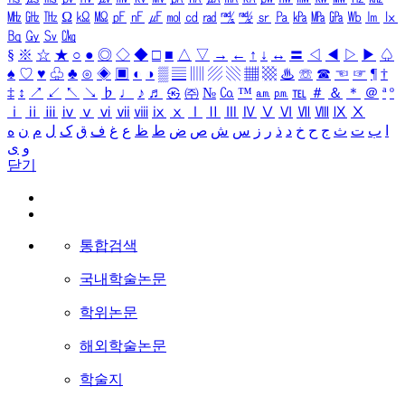
㎒
㎓
㎔
Ω
㏀
㏁
㎊
㎋
㎌
㏖
㏅
㎭
㎮
㎯
㏛
㎩
㎪
㎫
㎬
㏝
㏐
㏓
㏃
㏉
㏜
㏆
§
※
☆
★
○
●
◎
◇
◆
□
■
△
▽
→
←
↑
↓
↔
〓
◁
◀
▷
▶
♤
♠
♡
♥
♧
♣
⊙
◈
▣
◐
◑
▒
▤
▥
▨
▧
▦
▩
♨
☏
☎
☜
☞
¶
†
‡
↕
↗
↙
↖
↘
♭
♩
♪
♬
㉿
㈜
№
㏇
™
㏂
㏘
℡
＃
＆
＊
＠
ª
º
ⅰ
ⅱ
ⅲ
ⅳ
ⅴ
ⅵ
ⅶ
ⅷ
ⅸ
ⅹ
Ⅰ
Ⅱ
Ⅲ
Ⅳ
Ⅴ
Ⅵ
Ⅶ
Ⅷ
Ⅸ
Ⅹ
ا
ب
ت
ث
ج
ح
خ
د
ذ
ر
ز
س
ش
ص
ض
ط
ظ
ع
غ
ف
ق
ک
ل
م
ن
ه
و
ی
닫기
통합검색
국내학술논문
학위논문
해외학술논문
학술지