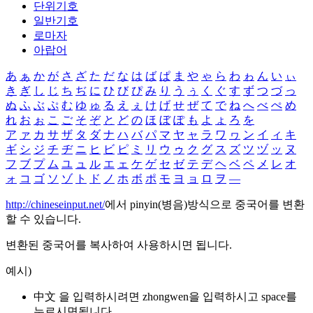
단위기호
일반기호
로마자
아랍어
あ
ぁ
か
が
さ
ざ
た
だ
な
は
ば
ぱ
ま
や
ゃ
ら
わ
ゎ
ん
い
ぃ
き
ぎ
し
じ
ち
ぢ
に
ひ
び
ぴ
み
り
う
ぅ
く
ぐ
す
ず
つ
づ
っ
ぬ
ふ
ぶ
ぷ
む
ゆ
ゅ
る
え
ぇ
け
げ
せ
ぜ
て
で
ね
へ
べ
ぺ
め
れ
お
ぉ
こ
ご
そ
ぞ
と
ど
の
ほ
ぼ
ぽ
も
よ
ょ
ろ
を
ア
ァ
カ
サ
ザ
タ
ダ
ナ
ハ
バ
パ
マ
ヤ
ャ
ラ
ワ
ヮ
ン
イ
ィ
キ
ギ
シ
ジ
チ
ヂ
ニ
ヒ
ビ
ピ
ミ
リ
ウ
ゥ
ク
グ
ス
ズ
ツ
ヅ
ッ
ヌ
フ
ブ
プ
ム
ユ
ュ
ル
エ
ェ
ケ
ゲ
セ
ゼ
テ
デ
ヘ
ベ
ペ
メ
レ
オ
ォ
コ
ゴ
ソ
ゾ
ト
ド
ノ
ホ
ボ
ポ
モ
ヨ
ョ
ロ
ヲ
―
http://chineseinput.net/
에서 pinyin(병음)방식으로 중국어를 변환
할 수 있습니다.
변환된 중국어를 복사하여 사용하시면 됩니다.
예시)
中文 을 입력하시려면
zhongwen
을 입력하시고 space를
누르시면됩니다.