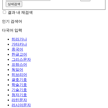
상세검색
결과 내 재검색
인기 검색어
다국어 입력
히라가나
가타카나
중국어
한글고어
그리스문자
프랑스어
독일어
히브리어
괄호기호
학술기호
기술기호
첨자기호
라틴문자
러시아문자