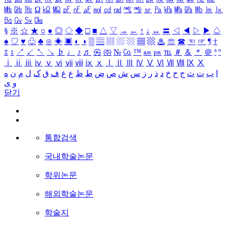
㎒
㎓
㎔
Ω
㏀
㏁
㎊
㎋
㎌
㏖
㏅
㎭
㎮
㎯
㏛
㎩
㎪
㎫
㎬
㏝
㏐
㏓
㏃
㏉
㏜
㏆
§
※
☆
★
○
●
◎
◇
◆
□
■
△
▽
→
←
↑
↓
↔
〓
◁
◀
▷
▶
♤
♠
♡
♥
♧
♣
⊙
◈
▣
◐
◑
▒
▤
▥
▨
▧
▦
▩
♨
☏
☎
☜
☞
¶
†
‡
↕
↗
↙
↖
↘
♭
♩
♪
♬
㉿
㈜
№
㏇
™
㏂
㏘
℡
＃
＆
＊
＠
ª
º
ⅰ
ⅱ
ⅲ
ⅳ
ⅴ
ⅵ
ⅶ
ⅷ
ⅸ
ⅹ
Ⅰ
Ⅱ
Ⅲ
Ⅳ
Ⅴ
Ⅵ
Ⅶ
Ⅷ
Ⅸ
Ⅹ
ا
ب
ت
ث
ج
ح
خ
د
ذ
ر
ز
س
ش
ص
ض
ط
ظ
ع
غ
ف
ق
ک
ل
م
ن
ه
و
ی
닫기
통합검색
국내학술논문
학위논문
해외학술논문
학술지