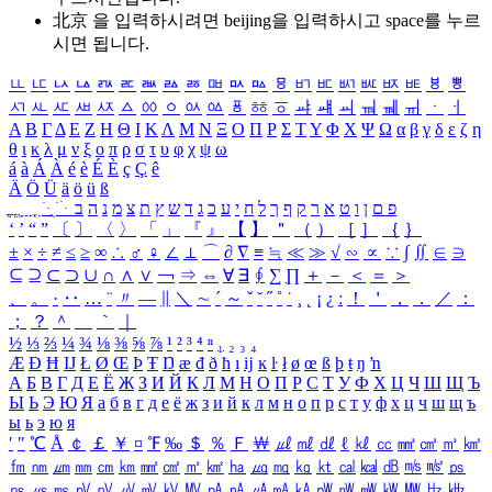
北京 을 입력하시려면
beijing
을 입력하시고 space를 누르
시면 됩니다.
ㅥ
ㅦ
ㅧ
ㅨ
ㅩ
ㅪ
ㅫ
ㅬ
ㅭ
ㅮ
ㅯ
ㅰ
ㅱ
ㅲ
ㅳ
ㅴ
ㅵ
ㅶ
ㅷ
ㅸ
ㅹ
ㅺ
ㅻ
ㅼ
ㅽ
ㅾ
ㅿ
ㆀ
ㆁ
ㆂ
ㆃ
ㆄ
ㆅ
ㆆ
ㆇ
ㆈ
ㆉ
ㆊ
ㆋ
ㆌ
ㆍ
ㆎ
Α
Β
Γ
Δ
Ε
Ζ
Η
Θ
Ι
Κ
Λ
Μ
Ν
Ξ
Ο
Π
Ρ
Σ
Τ
Υ
Φ
Χ
Ψ
Ω
α
β
γ
δ
ε
ζ
η
θ
ι
κ
λ
μ
ν
ξ
ο
π
ρ
σ
τ
υ
φ
χ
ψ
ω
á
à
Á
À
é
è
É
È
ç
Ç
ê
Ä
Ö
Ü
ä
ö
ü
ß
ְ
ֳ
ֲ
ֱ
ָ
ַ
ֵ
ֶ
ִ
ֹ
ּ
ֻ
ׂ
ׁ
ּ
ב
ה
נ
מ
צ
ת
ץ
ש
ד
ג
כ
ע
י
ח
ל
ך
ף
ק
ר
א
ט
ו
ן
ם
פ
‘
’
“
”
〔
〕
〈
〉
「
」
『
』
【
】
＂
（
）
［
］
｛
｝
±
×
÷
≠
≤
≥
∞
∴
♂
♀
∠
⊥
⌒
∂
∇
≡
≒
≪
≫
√
∽
∝
∵
∫
∬
∈
∋
⊆
⊇
⊂
⊃
∪
∩
∧
∨
￢
⇒
⇔
∀
∃
∮
∑
∏
＋
－
＜
＝
＞
、
。
·
‥
…
¨
〃
―
∥
＼
∼
´
～
ˇ
˘
˝
˚
˙
¸
˛
¡
¿
ː
！
＇
，
．
／
：
；
？
＾
＿
｀
｜
½
⅓
⅔
¼
¾
⅛
⅜
⅝
⅞
¹
²
³
⁴
ⁿ
₁
₂
₃
₄
Æ
Ð
Ħ
Ĳ
Ł
Ø
Œ
Þ
Ŧ
Ŋ
æ
đ
ð
ħ
ı
ĳ
ĸ
ŀ
ł
ø
œ
ß
þ
ŧ
ŋ
ŉ
А
Б
В
Г
Д
Е
Ё
Ж
З
И
Й
К
Л
М
Н
О
П
Р
С
Т
У
Ф
Х
Ц
Ч
Ш
Щ
Ъ
Ы
Ь
Э
Ю
Я
а
б
в
г
д
е
ё
ж
з
и
й
к
л
м
н
о
п
р
с
т
у
ф
х
ц
ч
ш
щ
ъ
ы
ь
э
ю
я
′
″
℃
Å
￠
￡
￥
¤
℉
‰
＄
％
Ｆ
￦
㎕
㎖
㎗
ℓ
㎘
㏄
㎣
㎤
㎥
㎦
㎙
㎚
㎛
㎜
㎝
㎞
㎟
㎠
㎡
㎢
㏊
㎍
㎎
㎏
㏏
㎈
㎉
㏈
㎧
㎨
㎰
㎱
㎲
㎳
㎴
㎵
㎶
㎷
㎸
㎹
㎀
㎁
㎂
㎃
㎄
㎺
㎻
㎽
㎾
㎿
㎐
㎑