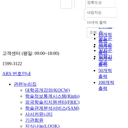
정확도순
내림차순
정확도
순
10개씩 출력
내림차순
인기도
순
조회
10개씩
연도순
출력
제목순
20개씩
저자순
출력
고객센터 (평일: 09:00~18:00)
발행기
30개씩
관순
1599-3122
출력
50개씩
ARS 번호안내
출력
100개씩
관련누리집
출력
대학공개강의(KOCW)
학술정보통계시스템(Rinfo)
외국학술지지원센터(FRIC)
학술관계분석서비스(SAM)
사서커뮤니티
기관회원
지식나눔(LOOK)