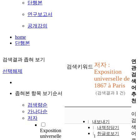
단행본
연구보고서
공개강의
home
단행본
검색결과 좁혀 보기
연
저자 :
검색키워드
관
Exposition
선택해제
검
universelle de
색
1867 à Paris
어
좁혀본 항목 보기순서
(검색결과
1
건)
추
천
검색량순
가나다순
이
저자
검
내보내기
색
내책장담기
Exposition
어
한글로보기
universelle
1