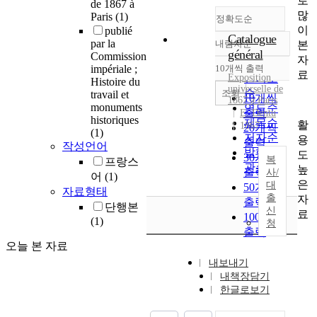
로
de 1867 à
많
Paris
(1)
정확도순
이
publié
Catalogue
par la
내림차순
본
정확도
général
Commission
자
순
impériale ;
10개씩 출력
내림차순
료
Exposition
인기도
Histoire du
universelle
de
순
조회
travail et
10개씩
1867
à
Paris
monuments
연도순
출력
E. Dentu
historiques
제목순
활
1867
20개씩
(1)
저자순
용
출력
작성언어
발행기
도
30개씩
복
프랑스
관순
높
출력
사/
어
(1)
은
대
50개씩
자료형태
출
자
출력
단행본
신
료
100개씩
(1)
청
출력
오늘 본 자료
내보내기
내책장담기
한글로보기