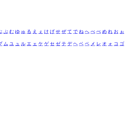
ぶ
ぷ
む
ゆ
ゅ
る
え
ぇ
け
げ
せ
ぜ
て
で
ね
へ
べ
ぺ
め
れ
お
ぉ
プ
ム
ユ
ュ
ル
エ
ェ
ケ
ゲ
セ
ゼ
テ
デ
ヘ
ベ
ペ
メ
レ
オ
ォ
コ
ゴ