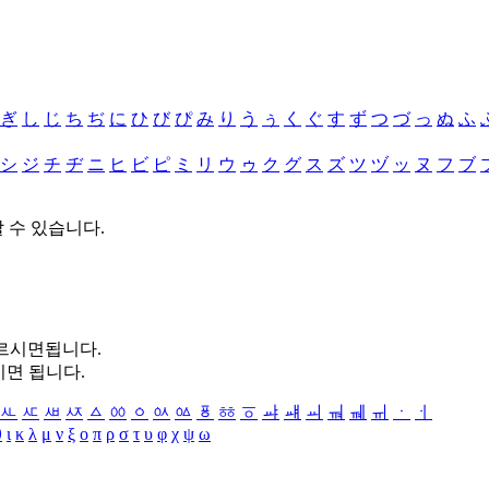
ぎ
し
じ
ち
ぢ
に
ひ
び
ぴ
み
り
う
ぅ
く
ぐ
す
ず
つ
づ
っ
ぬ
ふ
シ
ジ
チ
ヂ
ニ
ヒ
ビ
ピ
ミ
リ
ウ
ゥ
ク
グ
ス
ズ
ツ
ヅ
ッ
ヌ
フ
ブ
할 수 있습니다.
누르시면됩니다.
시면 됩니다.
ㅻ
ㅼ
ㅽ
ㅾ
ㅿ
ㆀ
ㆁ
ㆂ
ㆃ
ㆄ
ㆅ
ㆆ
ㆇ
ㆈ
ㆉ
ㆊ
ㆋ
ㆌ
ㆍ
ㆎ
θ
ι
κ
λ
μ
ν
ξ
ο
π
ρ
σ
τ
υ
φ
χ
ψ
ω