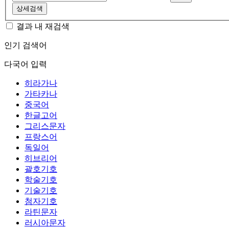
상세검색
결과 내 재검색
인기 검색어
다국어 입력
히라가나
가타카나
중국어
한글고어
그리스문자
프랑스어
독일어
히브리어
괄호기호
학술기호
기술기호
첨자기호
라틴문자
러시아문자