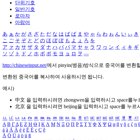
단위기호
일반기호
로마자
아랍어
あ
ぁ
か
が
さ
ざ
た
だ
な
は
ば
ぱ
ま
や
ゃ
ら
わ
ゎ
ん
い
ぃ
き
こ
ご
そ
ぞ
と
ど
の
ほ
ぼ
ぽ
も
よ
ょ
ろ
を
ア
ァ
カ
サ
ザ
タ
ダ
ナ
ハ
バ
パ
マ
ヤ
ャ
ラ
ワ
ヮ
ン
イ
ィ
キ
ギ
ソ
ゾ
ト
ド
ノ
ホ
ボ
ポ
モ
ヨ
ョ
ロ
ヲ
―
http://chineseinput.net/
에서 pinyin(병음)방식으로 중국어를 변환
변환된 중국어를 복사하여 사용하시면 됩니다.
예시)
中文 을 입력하시려면
zhongwen
을 입력하시고 space를
北京 을 입력하시려면
beijing
을 입력하시고 space를 누르
ㅥ
ㅦ
ㅧ
ㅨ
ㅩ
ㅪ
ㅫ
ㅬ
ㅭ
ㅮ
ㅯ
ㅰ
ㅱ
ㅲ
ㅳ
ㅴ
ㅵ
ㅶ
ㅷ
ㅸ
ㅹ
ㅺ
Α
Β
Γ
Δ
Ε
Ζ
Η
Θ
Ι
Κ
Λ
Μ
Ν
Ξ
Ο
Π
Ρ
Σ
Τ
Υ
Φ
Χ
Ψ
Ω
α
β
γ
δ
ε
ζ
η
á
à
Á
À
é
è
É
È
ç
Ç
ê
Ä
Ö
Ü
ä
ö
ü
ß