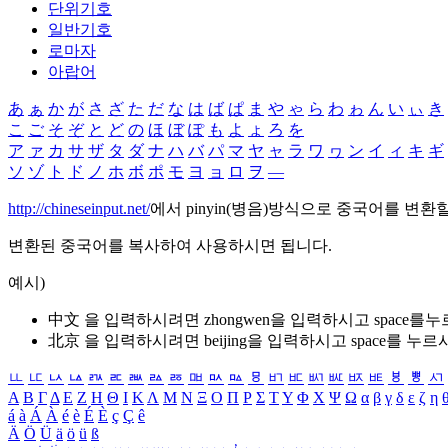
단위기호
일반기호
로마자
아랍어
あ
ぁ
か
が
さ
ざ
た
だ
な
は
ば
ぱ
ま
や
ゃ
ら
わ
ゎ
ん
い
ぃ
き
こ
ご
そ
ぞ
と
ど
の
ほ
ぼ
ぽ
も
よ
ょ
ろ
を
ア
ァ
カ
サ
ザ
タ
ダ
ナ
ハ
バ
パ
マ
ヤ
ャ
ラ
ワ
ヮ
ン
イ
ィ
キ
ギ
ソ
ゾ
ト
ド
ノ
ホ
ボ
ポ
モ
ヨ
ョ
ロ
ヲ
―
http://chineseinput.net/
에서 pinyin(병음)방식으로 중국어를 변환
변환된 중국어를 복사하여 사용하시면 됩니다.
예시)
中文 을 입력하시려면
zhongwen
을 입력하시고 space를
北京 을 입력하시려면
beijing
을 입력하시고 space를 누르
ㅥ
ㅦ
ㅧ
ㅨ
ㅩ
ㅪ
ㅫ
ㅬ
ㅭ
ㅮ
ㅯ
ㅰ
ㅱ
ㅲ
ㅳ
ㅴ
ㅵ
ㅶ
ㅷ
ㅸ
ㅹ
ㅺ
Α
Β
Γ
Δ
Ε
Ζ
Η
Θ
Ι
Κ
Λ
Μ
Ν
Ξ
Ο
Π
Ρ
Σ
Τ
Υ
Φ
Χ
Ψ
Ω
α
β
γ
δ
ε
ζ
η
á
à
Á
À
é
è
É
È
ç
Ç
ê
Ä
Ö
Ü
ä
ö
ü
ß