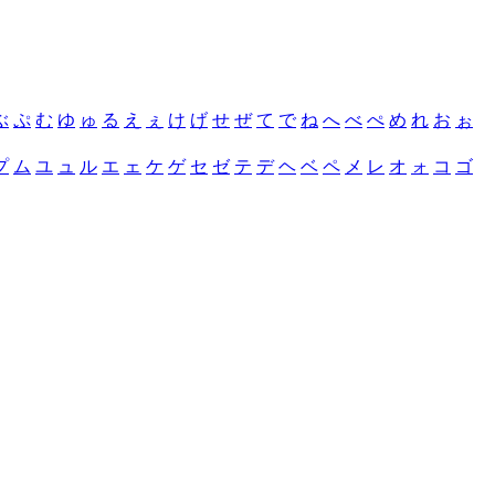
ぶ
ぷ
む
ゆ
ゅ
る
え
ぇ
け
げ
せ
ぜ
て
で
ね
へ
べ
ぺ
め
れ
お
ぉ
プ
ム
ユ
ュ
ル
エ
ェ
ケ
ゲ
セ
ゼ
テ
デ
ヘ
ベ
ペ
メ
レ
オ
ォ
コ
ゴ