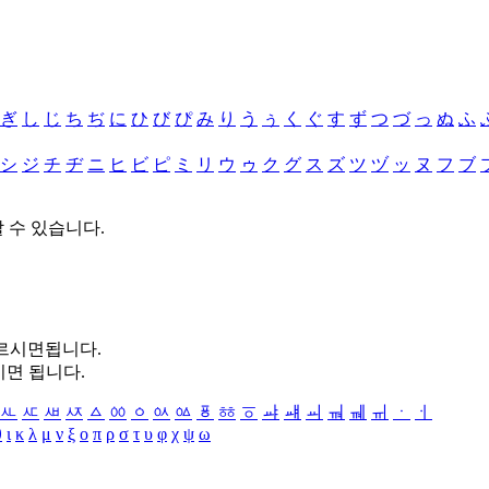
ぎ
し
じ
ち
ぢ
に
ひ
び
ぴ
み
り
う
ぅ
く
ぐ
す
ず
つ
づ
っ
ぬ
ふ
シ
ジ
チ
ヂ
ニ
ヒ
ビ
ピ
ミ
リ
ウ
ゥ
ク
グ
ス
ズ
ツ
ヅ
ッ
ヌ
フ
ブ
할 수 있습니다.
누르시면됩니다.
시면 됩니다.
ㅻ
ㅼ
ㅽ
ㅾ
ㅿ
ㆀ
ㆁ
ㆂ
ㆃ
ㆄ
ㆅ
ㆆ
ㆇ
ㆈ
ㆉ
ㆊ
ㆋ
ㆌ
ㆍ
ㆎ
θ
ι
κ
λ
μ
ν
ξ
ο
π
ρ
σ
τ
υ
φ
χ
ψ
ω