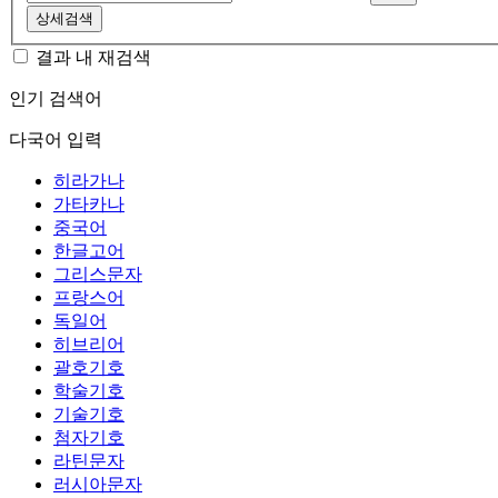
상세검색
결과 내 재검색
인기 검색어
다국어 입력
히라가나
가타카나
중국어
한글고어
그리스문자
프랑스어
독일어
히브리어
괄호기호
학술기호
기술기호
첨자기호
라틴문자
러시아문자