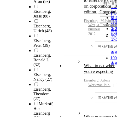
to Eisenberg's cas
순
Aron
(98)
10개씩 출
내
on corporations, 1
인
Eisenberg,
edition , Corporat
순
조회
10
Jesse
(88)
연
출
Eisenberg
, Melvin Ar
제
20
West, a Thomson R
Eisenberg,
저
business
출
Ulrich
(48)
2012
발
30
관
Eisenberg,
출
Peter
(39)
복사/대출
50
출
Eisenberg,
10
Ronald L
2
출
(32)
What to eat when
you're expecting
Eisenberg,
Nancy
(27)
Eisenberg
, Arlene
Workman Pub.
Eisenberg,
Theodore
복사/대출
(27)
Murkoff,
Heidi
Eisenberg
3
What to expect w