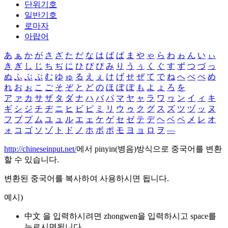
단위기호
일반기호
로마자
아랍어
あ
ぁ
か
が
さ
ざ
た
だ
な
は
ば
ぱ
ま
や
ゃ
ら
わ
ゎ
ん
い
ぃ
き
ぎ
し
じ
ち
ぢ
に
ひ
び
ぴ
み
り
う
ぅ
く
ぐ
す
ず
つ
づ
っ
ぬ
ふ
ぶ
ぷ
む
ゆ
ゅ
る
え
ぇ
け
げ
せ
ぜ
て
で
ね
へ
べ
ぺ
め
れ
お
ぉ
こ
ご
そ
ぞ
と
ど
の
ほ
ぼ
ぽ
も
よ
ょ
ろ
を
ア
ァ
カ
サ
ザ
タ
ダ
ナ
ハ
バ
パ
マ
ヤ
ャ
ラ
ワ
ヮ
ン
イ
ィ
キ
ギ
シ
ジ
チ
ヂ
ニ
ヒ
ビ
ピ
ミ
リ
ウ
ゥ
ク
グ
ス
ズ
ツ
ヅ
ッ
ヌ
フ
ブ
プ
ム
ユ
ュ
ル
エ
ェ
ケ
ゲ
セ
ゼ
テ
デ
ヘ
ベ
ペ
メ
レ
オ
ォ
コ
ゴ
ソ
ゾ
ト
ド
ノ
ホ
ボ
ポ
モ
ヨ
ョ
ロ
ヲ
―
http://chineseinput.net/
에서 pinyin(병음)방식으로 중국어를 변환
할 수 있습니다.
변환된 중국어를 복사하여 사용하시면 됩니다.
예시)
中文 을 입력하시려면
zhongwen
을 입력하시고 space를
누르시면됩니다.