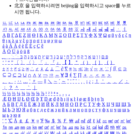
北京 을 입력하시려면
beijing
을 입력하시고 space를 누르
시면 됩니다.
ㅥ
ㅦ
ㅧ
ㅨ
ㅩ
ㅪ
ㅫ
ㅬ
ㅭ
ㅮ
ㅯ
ㅰ
ㅱ
ㅲ
ㅳ
ㅴ
ㅵ
ㅶ
ㅷ
ㅸ
ㅹ
ㅺ
ㅻ
ㅼ
ㅽ
ㅾ
ㅿ
ㆀ
ㆁ
ㆂ
ㆃ
ㆄ
ㆅ
ㆆ
ㆇ
ㆈ
ㆉ
ㆊ
ㆋ
ㆌ
ㆍ
ㆎ
Α
Β
Γ
Δ
Ε
Ζ
Η
Θ
Ι
Κ
Λ
Μ
Ν
Ξ
Ο
Π
Ρ
Σ
Τ
Υ
Φ
Χ
Ψ
Ω
α
β
γ
δ
ε
ζ
η
θ
ι
κ
λ
μ
ν
ξ
ο
π
ρ
σ
τ
υ
φ
χ
ψ
ω
á
à
Á
À
é
è
É
È
ç
Ç
ê
Ä
Ö
Ü
ä
ö
ü
ß
ְ
ֳ
ֲ
ֱ
ָ
ַ
ֵ
ֶ
ִ
ֹ
ּ
ֻ
ׂ
ׁ
ּ
ב
ה
נ
מ
צ
ת
ץ
ש
ד
ג
כ
ע
י
ח
ל
ך
ף
ק
ר
א
ט
ו
ן
ם
פ
‘
’
“
”
〔
〕
〈
〉
「
」
『
』
【
】
＂
（
）
［
］
｛
｝
±
×
÷
≠
≤
≥
∞
∴
♂
♀
∠
⊥
⌒
∂
∇
≡
≒
≪
≫
√
∽
∝
∵
∫
∬
∈
∋
⊆
⊇
⊂
⊃
∪
∩
∧
∨
￢
⇒
⇔
∀
∃
∮
∑
∏
＋
－
＜
＝
＞
、
。
·
‥
…
¨
〃
―
∥
＼
∼
´
～
ˇ
˘
˝
˚
˙
¸
˛
¡
¿
ː
！
＇
，
．
／
：
；
？
＾
＿
｀
｜
½
⅓
⅔
¼
¾
⅛
⅜
⅝
⅞
¹
²
³
⁴
ⁿ
₁
₂
₃
₄
Æ
Ð
Ħ
Ĳ
Ł
Ø
Œ
Þ
Ŧ
Ŋ
æ
đ
ð
ħ
ı
ĳ
ĸ
ŀ
ł
ø
œ
ß
þ
ŧ
ŋ
ŉ
А
Б
В
Г
Д
Е
Ё
Ж
З
И
Й
К
Л
М
Н
О
П
Р
С
Т
У
Ф
Х
Ц
Ч
Ш
Щ
Ъ
Ы
Ь
Э
Ю
Я
а
б
в
г
д
е
ё
ж
з
и
й
к
л
м
н
о
п
р
с
т
у
ф
х
ц
ч
ш
щ
ъ
ы
ь
э
ю
я
′
″
℃
Å
￠
￡
￥
¤
℉
‰
＄
％
Ｆ
￦
㎕
㎖
㎗
ℓ
㎘
㏄
㎣
㎤
㎥
㎦
㎙
㎚
㎛
㎜
㎝
㎞
㎟
㎠
㎡
㎢
㏊
㎍
㎎
㎏
㏏
㎈
㎉
㏈
㎧
㎨
㎰
㎱
㎲
㎳
㎴
㎵
㎶
㎷
㎸
㎹
㎀
㎁
㎂
㎃
㎄
㎺
㎻
㎽
㎾
㎿
㎐
㎑