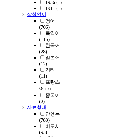
1936
(1)
1911
(1)
작성언어
영어
(706)
독일어
(115)
한국어
(28)
일본어
(12)
기타
(11)
프랑스
어
(5)
중국어
(2)
자료형태
단행본
(783)
비도서
(93)