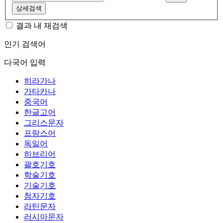
상세검색
결과 내 재검색
인기 검색어
다국어 입력
히라가나
가타카나
중국어
한글고어
그리스문자
프랑스어
독일어
히브리어
괄호기호
학술기호
기술기호
첨자기호
라틴문자
러시아문자