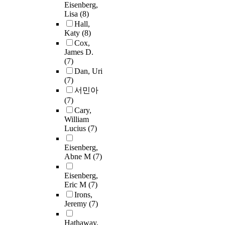
Eisenberg,
Lisa
(8)
Hall,
Katy
(8)
Cox,
James D.
(7)
Dan, Uri
(7)
서민아
(7)
Cary,
William
Lucius
(7)
Eisenberg,
Abne M
(7)
Eisenberg,
Eric M
(7)
Irons,
Jeremy
(7)
Hathaway,