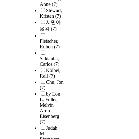
Anne
(7)
Stewart,
Kristen
(7)
서민아
옮김
(7)
Fleischer,
Ruben
(7)
Saldanha,
Carlos
(7)
Kölbel,
Ralf
(7)
Chu, Jon
(7)
by Lon
L. Fuller,
Melvin
Aron
Eisenberg
(7)
Judah
M.