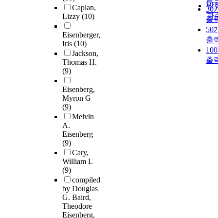
발
Caplan,
30
관
Lizzy
(10)
출
50
Eisenberger,
출
Iris
(10)
10
Jackson,
출
Thomas H.
(9)
Eisenberg,
Myron G
(9)
Melvin
A.
Eisenberg
(9)
Cary,
William L
(9)
compiled
by Douglas
G. Baird,
Theodore
Eisenberg,