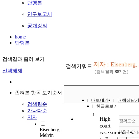
단행본
연구보고서
공개강의
home
단행본
검색결과 좁혀 보기
저자 : Eisenberg,
검색키워드
선택해제
(검색결과
882
건)
좁혀본 항목 보기순서
내보내기
내책장담
검색량순
한글로보기
가나다순
1
저자
High
정확도순
court
Eisenberg,
case summaries : 
내림차순
정
Melvin