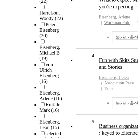
(22)
you're expecting
Harrelson,
Eisenberg
, Arlene
Woody
(22)
Workman Pub.
Peter
Eisenberg
(20)
복사/대출
Eisenberg,
Michael B
4
(19)
Fun with Skits Stu
von
and Stories
Ulrich
Eisenberg
Eisenberg
, Helen
(16)
Association Press
1955
Eisenberg,
Arlene
(16)
복사/대출
Ruffalo,
Mark
(16)
Eisenberg,
5
Business organizat
Leon
(15)
: keyed to Eisenbe
selected