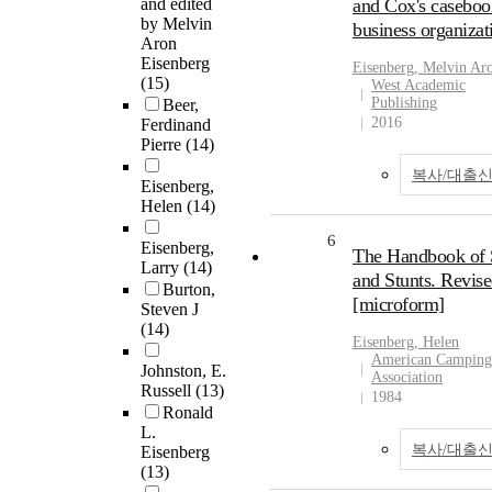
and edited
and Cox's caseboo
by Melvin
business organizat
Aron
Eisenberg
Eisenberg
, Melvin Ar
(15)
West Academic
Publishing
Beer,
2016
Ferdinand
Pierre
(14)
복사/대출
Eisenberg,
Helen
(14)
6
Eisenberg,
The Handbook of 
Larry
(14)
and Stunts. Revis
Burton,
[microform]
Steven J
(14)
Eisenberg
, Helen
American Camping
Johnston, E.
Association
Russell
(13)
1984
Ronald
L.
복사/대출
Eisenberg
(13)