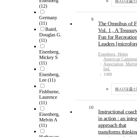
Eisenberg
복사/대출
(12)
Germany
9
(11)
The Omnibus of F
Baird,
Vol. 1 , A Treasury
Douglas G.
Fun for Recreatio
(11)
Leaders [microfor
Eisenberg,
Eisenberg
, Helen
Mickey S
American Camping
(11)
Association, Martin
Ind.
Eisenberg,
1988
Lee
(11)
복사/대출
Fishburne,
Laurence
(11)
10
Instructional coac
Eisenberg,
in action : an inte
Melvin A
approach that
(11)
transforms thinkin
Hathaway,