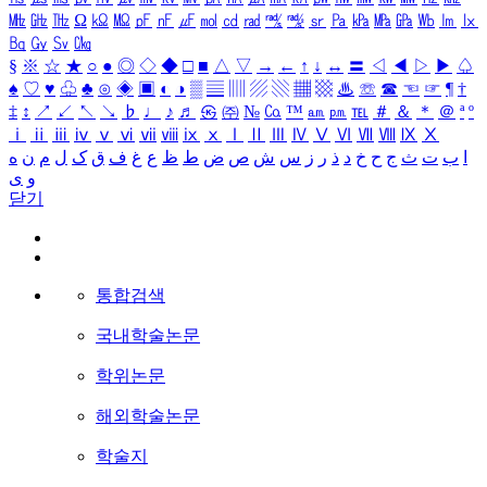
㎒
㎓
㎔
Ω
㏀
㏁
㎊
㎋
㎌
㏖
㏅
㎭
㎮
㎯
㏛
㎩
㎪
㎫
㎬
㏝
㏐
㏓
㏃
㏉
㏜
㏆
§
※
☆
★
○
●
◎
◇
◆
□
■
△
▽
→
←
↑
↓
↔
〓
◁
◀
▷
▶
♤
♠
♡
♥
♧
♣
⊙
◈
▣
◐
◑
▒
▤
▥
▨
▧
▦
▩
♨
☏
☎
☜
☞
¶
†
‡
↕
↗
↙
↖
↘
♭
♩
♪
♬
㉿
㈜
№
㏇
™
㏂
㏘
℡
＃
＆
＊
＠
ª
º
ⅰ
ⅱ
ⅲ
ⅳ
ⅴ
ⅵ
ⅶ
ⅷ
ⅸ
ⅹ
Ⅰ
Ⅱ
Ⅲ
Ⅳ
Ⅴ
Ⅵ
Ⅶ
Ⅷ
Ⅸ
Ⅹ
ا
ب
ت
ث
ج
ح
خ
د
ذ
ر
ز
س
ش
ص
ض
ط
ظ
ع
غ
ف
ق
ک
ل
م
ن
ه
و
ی
닫기
통합검색
국내학술논문
학위논문
해외학술논문
학술지