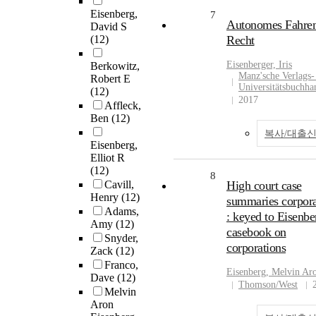
Eisenberg,
7
Autonomes Fahre
David S
(12)
Recht
Eisenberger, Iris
Berkowitz,
Manz'sche Verlags-
Robert E
Universitätsbuchh
(12)
2017
Affleck,
Ben
(12)
복사/대출
Eisenberg,
Elliot R
(12)
8
Cavill,
High court case
Henry
(12)
summaries corpora
Adams,
: keyed to Eisenbe
Amy
(12)
casebook on
Snyder,
corporations
Zack
(12)
Franco,
Eisenberg
, Melvin Ar
Dave
(12)
Thomson/West
Melvin
Aron