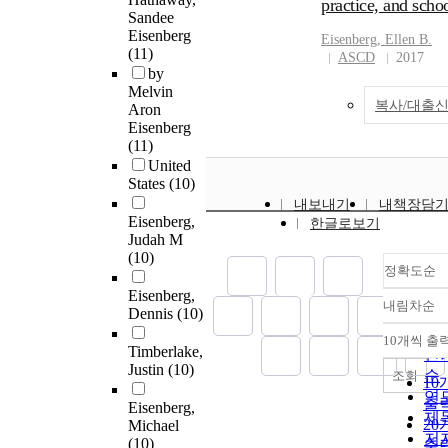
practice, and scho
Sandee
Eisenberg
Eisenberg
, Ellen B.
(11)
ASCD
2017
by
Melvin
복사/대출
Aron
Eisenberg
(11)
United
States
(10)
내보내기
내책장담
Eisenberg,
한글로보기
Judah M
(10)
정확도순
Eisenberg,
내림차순
정
Dennis
(10)
순
10개씩 출
내
Timberlake,
인
Justin
(10)
순
조회
10
연
출
Eisenberg,
제
20
Michael
저
(10)
출