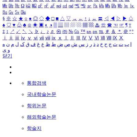
㎒
㎓
㎔
Ω
㏀
㏁
㎊
㎋
㎌
㏖
㏅
㎭
㎮
㎯
㏛
㎩
㎪
㎫
㎬
㏝
㏐
㏓
㏃
㏉
㏜
㏆
§
※
☆
★
○
●
◎
◇
◆
□
■
△
▽
→
←
↑
↓
↔
〓
◁
◀
▷
▶
♤
♠
♡
♥
♧
♣
⊙
◈
▣
◐
◑
▒
▤
▥
▨
▧
▦
▩
♨
☏
☎
☜
☞
¶
†
‡
↕
↗
↙
↖
↘
♭
♩
♪
♬
㉿
㈜
№
㏇
™
㏂
㏘
℡
＃
＆
＊
＠
ª
º
ⅰ
ⅱ
ⅲ
ⅳ
ⅴ
ⅵ
ⅶ
ⅷ
ⅸ
ⅹ
Ⅰ
Ⅱ
Ⅲ
Ⅳ
Ⅴ
Ⅵ
Ⅶ
Ⅷ
Ⅸ
Ⅹ
ا
ب
ت
ث
ج
ح
خ
د
ذ
ر
ز
س
ش
ص
ض
ط
ظ
ع
غ
ف
ق
ک
ل
م
ن
ه
و
ی
닫기
통합검색
국내학술논문
학위논문
해외학술논문
학술지