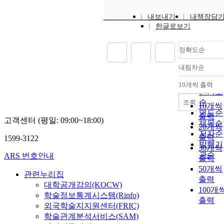
내보내기
내책장담
한글로보기
정확도순
내림차순
정확도
순
10개씩 출력
내림차
인기도
순
조회
10개씩
연도순
출력
고객센터 (평일: 09:00~18:00)
제목순
20개씩
저자순
출력
1599-3122
발행기
30개씩
관순
ARS 번호안내
출력
50개씩
관련누리집
출력
대학공개강의(KOCW)
100개
학술정보통계시스템(Rinfo)
출력
외국학술지지원센터(FRIC)
학술관계분석서비스(SAM)