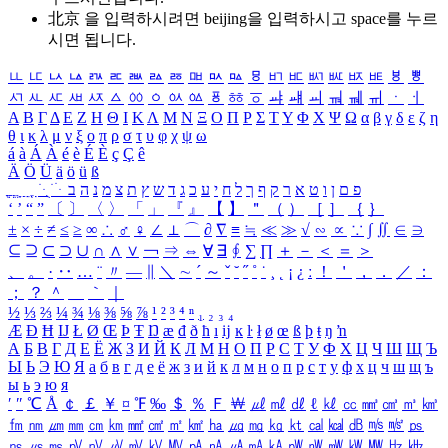
北京 을 입력하시려면
beijing
을 입력하시고 space를 누르
시면 됩니다.
ㅥ
ㅦ
ㅧ
ㅨ
ㅩ
ㅪ
ㅫ
ㅬ
ㅭ
ㅮ
ㅯ
ㅰ
ㅱ
ㅲ
ㅳ
ㅴ
ㅵ
ㅶ
ㅷ
ㅸ
ㅹ
ㅺ
ㅻ
ㅼ
ㅽ
ㅾ
ㅿ
ㆀ
ㆁ
ㆂ
ㆃ
ㆄ
ㆅ
ㆆ
ㆇ
ㆈ
ㆉ
ㆊ
ㆋ
ㆌ
ㆍ
ㆎ
Α
Β
Γ
Δ
Ε
Ζ
Η
Θ
Ι
Κ
Λ
Μ
Ν
Ξ
Ο
Π
Ρ
Σ
Τ
Υ
Φ
Χ
Ψ
Ω
α
β
γ
δ
ε
ζ
η
θ
ι
κ
λ
μ
ν
ξ
ο
π
ρ
σ
τ
υ
φ
χ
ψ
ω
á
à
Á
À
é
è
É
È
ç
Ç
ê
Ä
Ö
Ü
ä
ö
ü
ß
ְ
ֳ
ֲ
ֱ
ָ
ַ
ֵ
ֶ
ִ
ֹ
ּ
ֻ
ׂ
ׁ
ּ
ב
ה
נ
מ
צ
ת
ץ
ש
ד
ג
כ
ע
י
ח
ל
ך
ף
ק
ר
א
ט
ו
ן
ם
פ
‘
’
“
”
〔
〕
〈
〉
「
」
『
』
【
】
＂
（
）
［
］
｛
｝
±
×
÷
≠
≤
≥
∞
∴
♂
♀
∠
⊥
⌒
∂
∇
≡
≒
≪
≫
√
∽
∝
∵
∫
∬
∈
∋
⊆
⊇
⊂
⊃
∪
∩
∧
∨
￢
⇒
⇔
∀
∃
∮
∑
∏
＋
－
＜
＝
＞
、
。
·
‥
…
¨
〃
―
∥
＼
∼
´
～
ˇ
˘
˝
˚
˙
¸
˛
¡
¿
ː
！
＇
，
．
／
：
；
？
＾
＿
｀
｜
½
⅓
⅔
¼
¾
⅛
⅜
⅝
⅞
¹
²
³
⁴
ⁿ
₁
₂
₃
₄
Æ
Ð
Ħ
Ĳ
Ł
Ø
Œ
Þ
Ŧ
Ŋ
æ
đ
ð
ħ
ı
ĳ
ĸ
ŀ
ł
ø
œ
ß
þ
ŧ
ŋ
ŉ
А
Б
В
Г
Д
Е
Ё
Ж
З
И
Й
К
Л
М
Н
О
П
Р
С
Т
У
Ф
Х
Ц
Ч
Ш
Щ
Ъ
Ы
Ь
Э
Ю
Я
а
б
в
г
д
е
ё
ж
з
и
й
к
л
м
н
о
п
р
с
т
у
ф
х
ц
ч
ш
щ
ъ
ы
ь
э
ю
я
′
″
℃
Å
￠
￡
￥
¤
℉
‰
＄
％
Ｆ
￦
㎕
㎖
㎗
ℓ
㎘
㏄
㎣
㎤
㎥
㎦
㎙
㎚
㎛
㎜
㎝
㎞
㎟
㎠
㎡
㎢
㏊
㎍
㎎
㎏
㏏
㎈
㎉
㏈
㎧
㎨
㎰
㎱
㎲
㎳
㎴
㎵
㎶
㎷
㎸
㎹
㎀
㎁
㎂
㎃
㎄
㎺
㎻
㎽
㎾
㎿
㎐
㎑