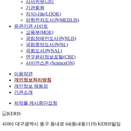
사서커뮤니티
기관회원
지식나눔(LOOK)
의학전자도서관(MEDLIS)
유관기관 사이트
교육부(MOE)
국립장애인도서관(NLD)
국립중앙도서관(NL)
국회도서관(NAL)
연구윤리정보포털(CRE)
사이언스온 (ScienceON)
이용약관
개인정보처리방침
개인정보 재동의
기관소개
저작물 게시중단요청
41061 대구광역시 동구 동내로 64(동내동1119) KERIS빌딩