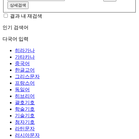
상세검색
결과 내 재검색
인기 검색어
다국어 입력
히라가나
가타카나
중국어
한글고어
그리스문자
프랑스어
독일어
히브리어
괄호기호
학술기호
기술기호
첨자기호
라틴문자
러시아문자