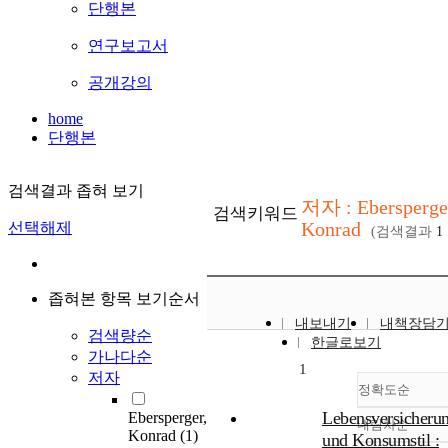
단행본
연구보고서
공개강의
home
단행본
검색결과 좁혀 보기
저자 : Ebersperge
검색키워드
Konrad
선택해제
(검색결과
1
좁혀본 항목 보기순서
내보내기
내책장담
검색량순
한글로보기
가나다순
1
저자
정확도순
Lebensversicheru
Ebersperger,
내림차순
정확도
Konrad
(1)
und Konsumstil :