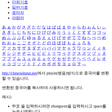
단위기호
일반기호
로마자
아랍어
あ
ぁ
か
が
さ
ざ
た
だ
な
は
ば
ぱ
ま
や
ゃ
ら
わ
ゎ
ん
い
ぃ
き
ぎ
し
じ
ち
ぢ
に
ひ
び
ぴ
み
り
う
ぅ
く
ぐ
す
ず
つ
づ
っ
ぬ
ふ
ぶ
ぷ
む
ゆ
ゅ
る
え
ぇ
け
げ
せ
ぜ
て
で
ね
へ
べ
ぺ
め
れ
お
ぉ
こ
ご
そ
ぞ
と
ど
の
ほ
ぼ
ぽ
も
よ
ょ
ろ
を
ア
ァ
カ
サ
ザ
タ
ダ
ナ
ハ
バ
パ
マ
ヤ
ャ
ラ
ワ
ヮ
ン
イ
ィ
キ
ギ
シ
ジ
チ
ヂ
ニ
ヒ
ビ
ピ
ミ
リ
ウ
ゥ
ク
グ
ス
ズ
ツ
ヅ
ッ
ヌ
フ
ブ
プ
ム
ユ
ュ
ル
エ
ェ
ケ
ゲ
セ
ゼ
テ
デ
ヘ
ベ
ペ
メ
レ
オ
ォ
コ
ゴ
ソ
ゾ
ト
ド
ノ
ホ
ボ
ポ
モ
ヨ
ョ
ロ
ヲ
―
http://chineseinput.net/
에서 pinyin(병음)방식으로 중국어를 변환
할 수 있습니다.
변환된 중국어를 복사하여 사용하시면 됩니다.
예시)
中文 을 입력하시려면
zhongwen
을 입력하시고 space를
누르시면됩니다.