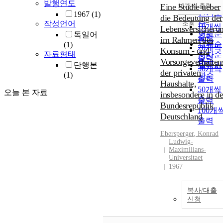
순
발행연도
Eine Studie ueber
10개씩 출력
내림차
인기도
1967
(1)
die Bedeutung der
순
조회
작성언어
10개씩
Lebensversicheru
연도순
독일어
출력
im Rahmen des
제목순
(1)
20개씩
Konsum - und
자료형태
저자순
출력
Vorsorgeverhalten
단행본
발행기
30개씩
der privaten
(1)
관순
출력
Haushalte,
50개씩
오늘 본 자료
insbesondere in de
출력
Bundesrepublik
100개
Deutschland
출력
Ebersperger
, Konrad
Ludwig-
Maximilians-
Universitaet
1967
복사/대출
신청