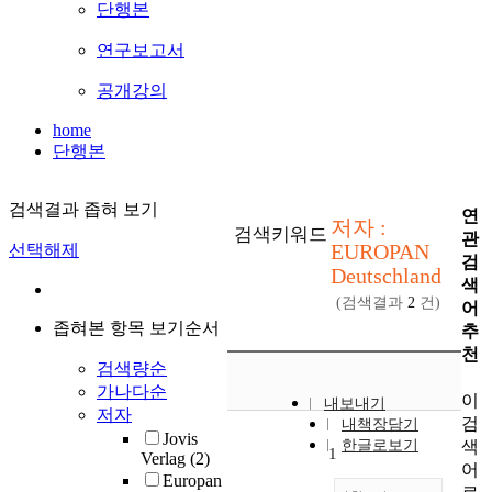
단행본
연구보고서
공개강의
home
단행본
검색결과 좁혀 보기
연
저자 :
검색키워드
관
EUROPAN
선택해제
검
Deutschland
색
(검색결과
2
건)
어
좁혀본 항목 보기순서
추
천
검색량순
가나다순
이
내보내기
저자
검
내책장담기
Jovis
색
한글로보기
1
Verlag
(2)
어
Europan