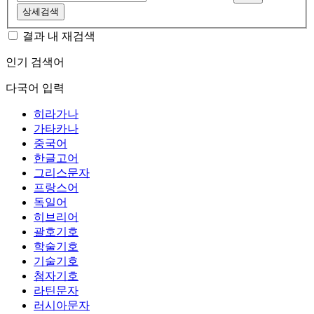
상세검색
결과 내 재검색
인기 검색어
다국어 입력
히라가나
가타카나
중국어
한글고어
그리스문자
프랑스어
독일어
히브리어
괄호기호
학술기호
기술기호
첨자기호
라틴문자
러시아문자