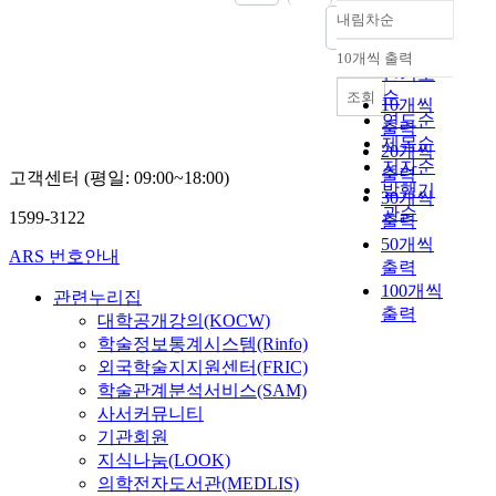
내림차순
정확도
순
10개씩 출력
내림차순
인기도
순
조회
10개씩
연도순
출력
제목순
20개씩
저자순
출력
고객센터 (평일: 09:00~18:00)
발행기
30개씩
관순
1599-3122
출력
50개씩
ARS 번호안내
출력
100개씩
관련누리집
출력
대학공개강의(KOCW)
학술정보통계시스템(Rinfo)
외국학술지지원센터(FRIC)
학술관계분석서비스(SAM)
사서커뮤니티
기관회원
지식나눔(LOOK)
의학전자도서관(MEDLIS)