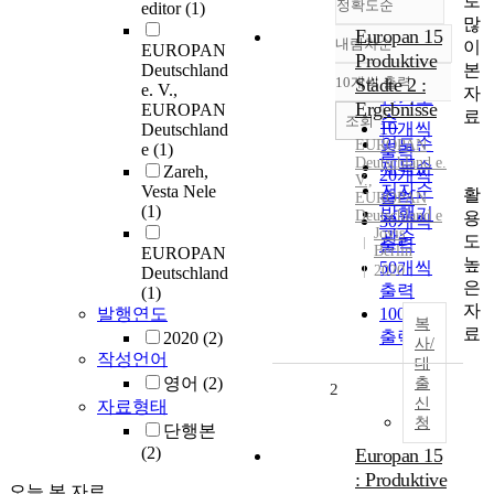
로
정확도순
editor
(1)
많
Europan 15
내림차순
이
EUROPAN
정확도
Produktive
본
Deutschland
순
10개씩 출력
Städte 2 :
e. V.,
내림차순
자
인기도
Ergebnisse
EUROPAN
료
순
조회
10개씩
Deutschland
연도순
EUROPAN
e
(1)
출력
Deutschland
e.
제목순
Zareh,
20개씩
V.,
저자순
Vesta Nele
활
출력
EUROPAN
(1)
발행기
Deutschland
e
용
30개씩
Jovis
관순
도
출력
Berlin
EUROPAN
높
50개씩
2020
Deutschland
은
출력
(1)
자
발행연도
100개씩
복
료
출력
2020
(2)
사/
작성언어
대
영어
(2)
출
2
신
자료형태
청
단행본
(2)
Europan 15
: Produktive
오늘 본 자료