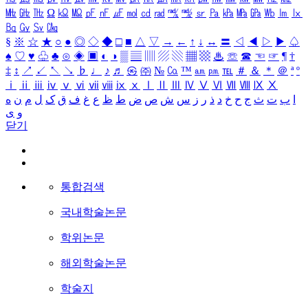
㎒
㎓
㎔
Ω
㏀
㏁
㎊
㎋
㎌
㏖
㏅
㎭
㎮
㎯
㏛
㎩
㎪
㎫
㎬
㏝
㏐
㏓
㏃
㏉
㏜
㏆
§
※
☆
★
○
●
◎
◇
◆
□
■
△
▽
→
←
↑
↓
↔
〓
◁
◀
▷
▶
♤
♠
♡
♥
♧
♣
⊙
◈
▣
◐
◑
▒
▤
▥
▨
▧
▦
▩
♨
☏
☎
☜
☞
¶
†
‡
↕
↗
↙
↖
↘
♭
♩
♪
♬
㉿
㈜
№
㏇
™
㏂
㏘
℡
＃
＆
＊
＠
ª
º
ⅰ
ⅱ
ⅲ
ⅳ
ⅴ
ⅵ
ⅶ
ⅷ
ⅸ
ⅹ
Ⅰ
Ⅱ
Ⅲ
Ⅳ
Ⅴ
Ⅵ
Ⅶ
Ⅷ
Ⅸ
Ⅹ
ا
ب
ت
ث
ج
ح
خ
د
ذ
ر
ز
س
ش
ص
ض
ط
ظ
ع
غ
ف
ق
ک
ل
م
ن
ه
و
ی
닫기
통합검색
국내학술논문
학위논문
해외학술논문
학술지