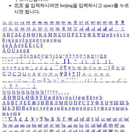
北京 을 입력하시려면
beijing
을 입력하시고 space를 누르
시면 됩니다.
ㅥ
ㅦ
ㅧ
ㅨ
ㅩ
ㅪ
ㅫ
ㅬ
ㅭ
ㅮ
ㅯ
ㅰ
ㅱ
ㅲ
ㅳ
ㅴ
ㅵ
ㅶ
ㅷ
ㅸ
ㅹ
ㅺ
ㅻ
ㅼ
ㅽ
ㅾ
ㅿ
ㆀ
ㆁ
ㆂ
ㆃ
ㆄ
ㆅ
ㆆ
ㆇ
ㆈ
ㆉ
ㆊ
ㆋ
ㆌ
ㆍ
ㆎ
Α
Β
Γ
Δ
Ε
Ζ
Η
Θ
Ι
Κ
Λ
Μ
Ν
Ξ
Ο
Π
Ρ
Σ
Τ
Υ
Φ
Χ
Ψ
Ω
α
β
γ
δ
ε
ζ
η
θ
ι
κ
λ
μ
ν
ξ
ο
π
ρ
σ
τ
υ
φ
χ
ψ
ω
á
à
Á
À
é
è
É
È
ç
Ç
ê
Ä
Ö
Ü
ä
ö
ü
ß
ְ
ֳ
ֲ
ֱ
ָ
ַ
ֵ
ֶ
ִ
ֹ
ּ
ֻ
ׂ
ׁ
ּ
ב
ה
נ
מ
צ
ת
ץ
ש
ד
ג
כ
ע
י
ח
ל
ך
ף
ק
ר
א
ט
ו
ן
ם
פ
‘
’
“
”
〔
〕
〈
〉
「
」
『
』
【
】
＂
（
）
［
］
｛
｝
±
×
÷
≠
≤
≥
∞
∴
♂
♀
∠
⊥
⌒
∂
∇
≡
≒
≪
≫
√
∽
∝
∵
∫
∬
∈
∋
⊆
⊇
⊂
⊃
∪
∩
∧
∨
￢
⇒
⇔
∀
∃
∮
∑
∏
＋
－
＜
＝
＞
、
。
·
‥
…
¨
〃
―
∥
＼
∼
´
～
ˇ
˘
˝
˚
˙
¸
˛
¡
¿
ː
！
＇
，
．
／
：
；
？
＾
＿
｀
｜
½
⅓
⅔
¼
¾
⅛
⅜
⅝
⅞
¹
²
³
⁴
ⁿ
₁
₂
₃
₄
Æ
Ð
Ħ
Ĳ
Ł
Ø
Œ
Þ
Ŧ
Ŋ
æ
đ
ð
ħ
ı
ĳ
ĸ
ŀ
ł
ø
œ
ß
þ
ŧ
ŋ
ŉ
А
Б
В
Г
Д
Е
Ё
Ж
З
И
Й
К
Л
М
Н
О
П
Р
С
Т
У
Ф
Х
Ц
Ч
Ш
Щ
Ъ
Ы
Ь
Э
Ю
Я
а
б
в
г
д
е
ё
ж
з
и
й
к
л
м
н
о
п
р
с
т
у
ф
х
ц
ч
ш
щ
ъ
ы
ь
э
ю
я
′
″
℃
Å
￠
￡
￥
¤
℉
‰
＄
％
Ｆ
￦
㎕
㎖
㎗
ℓ
㎘
㏄
㎣
㎤
㎥
㎦
㎙
㎚
㎛
㎜
㎝
㎞
㎟
㎠
㎡
㎢
㏊
㎍
㎎
㎏
㏏
㎈
㎉
㏈
㎧
㎨
㎰
㎱
㎲
㎳
㎴
㎵
㎶
㎷
㎸
㎹
㎀
㎁
㎂
㎃
㎄
㎺
㎻
㎽
㎾
㎿
㎐
㎑