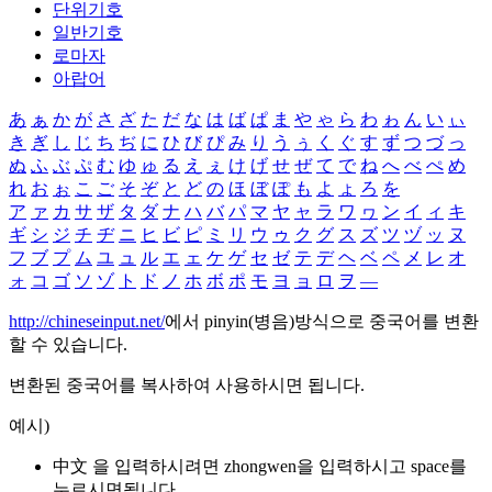
단위기호
일반기호
로마자
아랍어
あ
ぁ
か
が
さ
ざ
た
だ
な
は
ば
ぱ
ま
や
ゃ
ら
わ
ゎ
ん
い
ぃ
き
ぎ
し
じ
ち
ぢ
に
ひ
び
ぴ
み
り
う
ぅ
く
ぐ
す
ず
つ
づ
っ
ぬ
ふ
ぶ
ぷ
む
ゆ
ゅ
る
え
ぇ
け
げ
せ
ぜ
て
で
ね
へ
べ
ぺ
め
れ
お
ぉ
こ
ご
そ
ぞ
と
ど
の
ほ
ぼ
ぽ
も
よ
ょ
ろ
を
ア
ァ
カ
サ
ザ
タ
ダ
ナ
ハ
バ
パ
マ
ヤ
ャ
ラ
ワ
ヮ
ン
イ
ィ
キ
ギ
シ
ジ
チ
ヂ
ニ
ヒ
ビ
ピ
ミ
リ
ウ
ゥ
ク
グ
ス
ズ
ツ
ヅ
ッ
ヌ
フ
ブ
プ
ム
ユ
ュ
ル
エ
ェ
ケ
ゲ
セ
ゼ
テ
デ
ヘ
ベ
ペ
メ
レ
オ
ォ
コ
ゴ
ソ
ゾ
ト
ド
ノ
ホ
ボ
ポ
モ
ヨ
ョ
ロ
ヲ
―
http://chineseinput.net/
에서 pinyin(병음)방식으로 중국어를 변환
할 수 있습니다.
변환된 중국어를 복사하여 사용하시면 됩니다.
예시)
中文 을 입력하시려면
zhongwen
을 입력하시고 space를
누르시면됩니다.