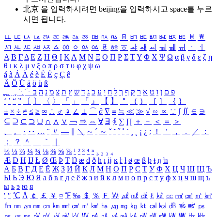
北京 을 입력하시려면
beijing
을 입력하시고 space를 누르
시면 됩니다.
ㅥ
ㅦ
ㅧ
ㅨ
ㅩ
ㅪ
ㅫ
ㅬ
ㅭ
ㅮ
ㅯ
ㅰ
ㅱ
ㅲ
ㅳ
ㅴ
ㅵ
ㅶ
ㅷ
ㅸ
ㅹ
ㅺ
ㅻ
ㅼ
ㅽ
ㅾ
ㅿ
ㆀ
ㆁ
ㆂ
ㆃ
ㆄ
ㆅ
ㆆ
ㆇ
ㆈ
ㆉ
ㆊ
ㆋ
ㆌ
ㆍ
ㆎ
Α
Β
Γ
Δ
Ε
Ζ
Η
Θ
Ι
Κ
Λ
Μ
Ν
Ξ
Ο
Π
Ρ
Σ
Τ
Υ
Φ
Χ
Ψ
Ω
α
β
γ
δ
ε
ζ
η
θ
ι
κ
λ
μ
ν
ξ
ο
π
ρ
σ
τ
υ
φ
χ
ψ
ω
á
à
Á
À
é
è
É
È
ç
Ç
ê
Ä
Ö
Ü
ä
ö
ü
ß
ְ
ֳ
ֲ
ֱ
ָ
ַ
ֵ
ֶ
ִ
ֹ
ּ
ֻ
ׂ
ׁ
ּ
ב
ה
נ
מ
צ
ת
ץ
ש
ד
ג
כ
ע
י
ח
ל
ך
ף
ק
ר
א
ט
ו
ן
ם
פ
‘
’
“
”
〔
〕
〈
〉
「
」
『
』
【
】
＂
（
）
［
］
｛
｝
±
×
÷
≠
≤
≥
∞
∴
♂
♀
∠
⊥
⌒
∂
∇
≡
≒
≪
≫
√
∽
∝
∵
∫
∬
∈
∋
⊆
⊇
⊂
⊃
∪
∩
∧
∨
￢
⇒
⇔
∀
∃
∮
∑
∏
＋
－
＜
＝
＞
、
。
·
‥
…
¨
〃
―
∥
＼
∼
´
～
ˇ
˘
˝
˚
˙
¸
˛
¡
¿
ː
！
＇
，
．
／
：
；
？
＾
＿
｀
｜
½
⅓
⅔
¼
¾
⅛
⅜
⅝
⅞
¹
²
³
⁴
ⁿ
₁
₂
₃
₄
Æ
Ð
Ħ
Ĳ
Ł
Ø
Œ
Þ
Ŧ
Ŋ
æ
đ
ð
ħ
ı
ĳ
ĸ
ŀ
ł
ø
œ
ß
þ
ŧ
ŋ
ŉ
А
Б
В
Г
Д
Е
Ё
Ж
З
И
Й
К
Л
М
Н
О
П
Р
С
Т
У
Ф
Х
Ц
Ч
Ш
Щ
Ъ
Ы
Ь
Э
Ю
Я
а
б
в
г
д
е
ё
ж
з
и
й
к
л
м
н
о
п
р
с
т
у
ф
х
ц
ч
ш
щ
ъ
ы
ь
э
ю
я
′
″
℃
Å
￠
￡
￥
¤
℉
‰
＄
％
Ｆ
￦
㎕
㎖
㎗
ℓ
㎘
㏄
㎣
㎤
㎥
㎦
㎙
㎚
㎛
㎜
㎝
㎞
㎟
㎠
㎡
㎢
㏊
㎍
㎎
㎏
㏏
㎈
㎉
㏈
㎧
㎨
㎰
㎱
㎲
㎳
㎴
㎵
㎶
㎷
㎸
㎹
㎀
㎁
㎂
㎃
㎄
㎺
㎻
㎽
㎾
㎿
㎐
㎑