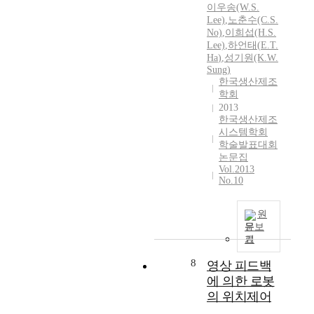
이우송(W.S.
Lee)
,
노춘수(C.S.
No)
,
이희섭(H.S.
Lee)
,
하언태
(
E.T.
Ha
)
,
성기원(K.W.
Sung)
한국생산제조
학회
2013
한국생산제조
시스템학회
학술발표대회
논문집
Vol.2013
No.10
원
문보
기
8
영상 피드백
에 의한 로봇
의 위치제어