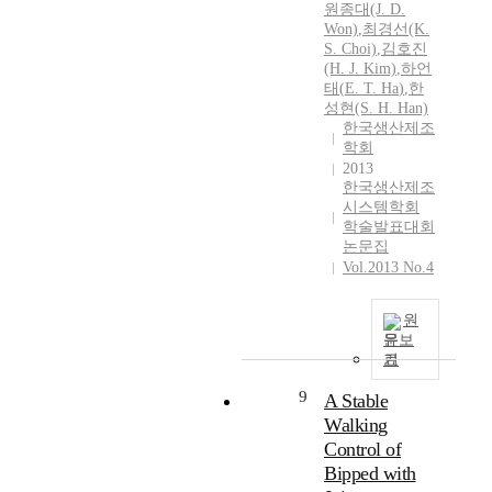
원종대(J. D.
Won)
,
최경선(K.
S. Choi)
,
김호진
(H. J. Kim)
,
하언
태
(
E.
T.
Ha
)
,
한
성현(S. H. Han)
한국생산제조
학회
2013
한국생산제조
시스템학회
학술발표대회
논문집
Vol.2013 No.4
원
문보
기
9
A Stable
Walking
Control of
Bipped with