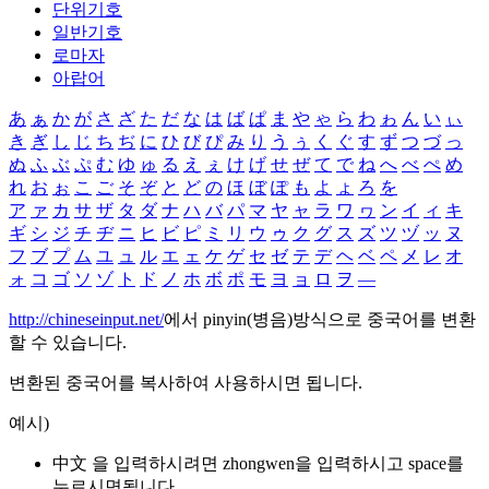
단위기호
일반기호
로마자
아랍어
あ
ぁ
か
が
さ
ざ
た
だ
な
は
ば
ぱ
ま
や
ゃ
ら
わ
ゎ
ん
い
ぃ
き
ぎ
し
じ
ち
ぢ
に
ひ
び
ぴ
み
り
う
ぅ
く
ぐ
す
ず
つ
づ
っ
ぬ
ふ
ぶ
ぷ
む
ゆ
ゅ
る
え
ぇ
け
げ
せ
ぜ
て
で
ね
へ
べ
ぺ
め
れ
お
ぉ
こ
ご
そ
ぞ
と
ど
の
ほ
ぼ
ぽ
も
よ
ょ
ろ
を
ア
ァ
カ
サ
ザ
タ
ダ
ナ
ハ
バ
パ
マ
ヤ
ャ
ラ
ワ
ヮ
ン
イ
ィ
キ
ギ
シ
ジ
チ
ヂ
ニ
ヒ
ビ
ピ
ミ
リ
ウ
ゥ
ク
グ
ス
ズ
ツ
ヅ
ッ
ヌ
フ
ブ
プ
ム
ユ
ュ
ル
エ
ェ
ケ
ゲ
セ
ゼ
テ
デ
ヘ
ベ
ペ
メ
レ
オ
ォ
コ
ゴ
ソ
ゾ
ト
ド
ノ
ホ
ボ
ポ
モ
ヨ
ョ
ロ
ヲ
―
http://chineseinput.net/
에서 pinyin(병음)방식으로 중국어를 변환
할 수 있습니다.
변환된 중국어를 복사하여 사용하시면 됩니다.
예시)
中文 을 입력하시려면
zhongwen
을 입력하시고 space를
누르시면됩니다.