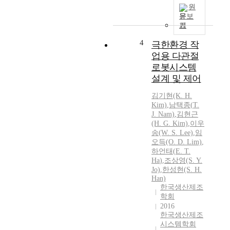
원
문보
기
4
극한환경 작
업용 다관절
로봇시스템
설계 및 제어
김기현(K. H.
Kim)
,
남택종(
T.
J. Nam)
,
김현근
(H. G. Kim)
,
이우
송(W. S. Lee)
,
임
오득(O. D. Lim)
,
하언태
(
E.
T.
Ha
)
,
조상영(S. Y.
Jo)
,
한성현(S. H.
Han)
한국생산제조
학회
2016
한국생산제조
시스템학회