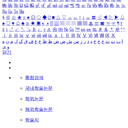
㎒
㎓
㎔
Ω
㏀
㏁
㎊
㎋
㎌
㏖
㏅
㎭
㎮
㎯
㏛
㎩
㎪
㎫
㎬
㏝
㏐
㏓
㏃
㏉
㏜
㏆
§
※
☆
★
○
●
◎
◇
◆
□
■
△
▽
→
←
↑
↓
↔
〓
◁
◀
▷
▶
♤
♠
♡
♥
♧
♣
⊙
◈
▣
◐
◑
▒
▤
▥
▨
▧
▦
▩
♨
☏
☎
☜
☞
¶
†
‡
↕
↗
↙
↖
↘
♭
♩
♪
♬
㉿
㈜
№
㏇
™
㏂
㏘
℡
＃
＆
＊
＠
ª
º
ⅰ
ⅱ
ⅲ
ⅳ
ⅴ
ⅵ
ⅶ
ⅷ
ⅸ
ⅹ
Ⅰ
Ⅱ
Ⅲ
Ⅳ
Ⅴ
Ⅵ
Ⅶ
Ⅷ
Ⅸ
Ⅹ
ا
ب
ت
ث
ج
ح
خ
د
ذ
ر
ز
س
ش
ص
ض
ط
ظ
ع
غ
ف
ق
ک
ل
م
ن
ه
و
ی
닫기
통합검색
국내학술논문
학위논문
해외학술논문
학술지