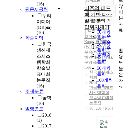
로
정확도순
(16)
많
비주얼 피드
원문제공처
내림차순
이
정확도
백 기반 다관
누리
본
순
절 로봇의 정
10개씩 출력
미디어
내림차순
자
인기도
밀위치제어
(DBpia)
료
순
조회
10개씩
(16)
연도순
강언욱(
E.
U
학술지명
출력
Kang)
,
황원준
제목순
한국
20개씩
(W.J Hwang)
,
이
저자순
생산제
출력
활
우송(W.S. Lee)
,
발행기
조시스
30개씩
용
하언태
(
E.T.
Ha
)
,
관순
템학회
출력
도
구영목(Y.M.
Koo)
학술발
50개씩
높
한국생산제조
표대회
출력
은
학회
논문집
100개씩
자
2014
(16)
출력
료
한국생산제조
주제분류
시스템학회
공학
학술발표대회
(16)
논문집
발행연도
Vol.2014 No.4
2018
(1)
원
2017
문보