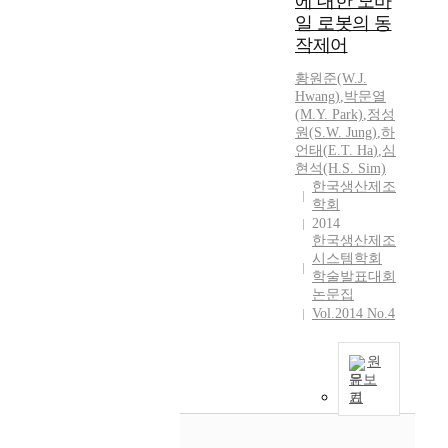
에 대한 모바
일 로봇의 동
작제어
황원준(W.J.
Hwang)
,
박문열
(M.Y. Park)
,
정성
원(S.W. Jung)
,
하
언태
(
E.T.
Ha
)
,
심
현석(H.S. Sim)
한국생산제조
학회
2014
한국생산제조
시스템학회
학술발표대회
논문집
Vol.2014 No.4
원
문보
기