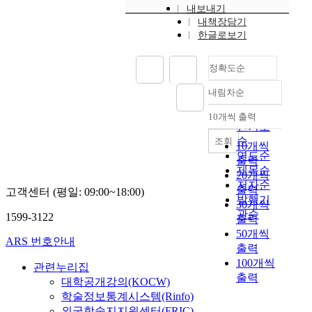
내보내기
내책장담기
한글로보기
정확도순
내림차순
정확도
순
10개씩 출력
내림차순
인기도
순
조회
10개씩
연도순
출력
제목순
20개씩
저자순
출력
고객센터 (평일: 09:00~18:00)
발행기
30개씩
관순
1599-3122
출력
50개씩
ARS 번호안내
출력
100개씩
관련누리집
출력
대학공개강의(KOCW)
학술정보통계시스템(Rinfo)
외국학술지지원센터(FRIC)