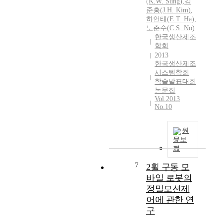
(K.W. Sung)
,
김
준홍(J.H. Kim)
,
하언태
(
E.T.
Ha
)
,
노춘수(C.S. No)
한국생산제조
학회
2013
한국생산제조
시스템학회
학술발표대회
논문집
Vol.2013
No.10
원
문보
기
7
2휠 구동 모
바일 로봇의
정밀모션제
어에 관한 연
구