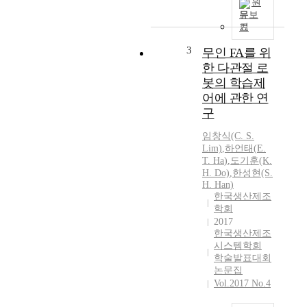
원
문보
기
3
무인 FA를 위
한 다관절 로
봇의 학습제
어에 관한 연
구
임창식(C. S.
Lim)
,
하언태
(
E.
T.
Ha
)
,
도기훈(K.
H. Do)
,
한성현(S.
H. Han)
한국생산제조
학회
2017
한국생산제조
시스템학회
학술발표대회
논문집
Vol.2017 No.4