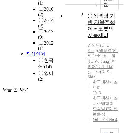
(1)
기
2016
(2)
2
음성명령 기
2014
반 자율주행
(2)
이동로봇의
2013
지능제어
(9)
2012
강언욱(
E.
U.
(1)
Kang)
,
박문열(M.
작성언어
Y. Park)
,
성기원
한국
(K. W. Sung)
,
하
어
(14)
언태
(
E.
T.
Ha
)
,
신기수(K. S.
영어
Shin)
(2)
한국생산제조
학회
오늘 본 자료
2013
한국생산제조
시스템학회
학술발표대회
논문집
Vol.2013 No.4