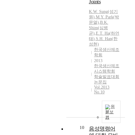
Joints
K.W. Sung(성기
원)
,
M.Y. Park(박
문열)
,
B.K.
Shim(심병
균)
,
E.T.
Ha
(
하언
태
)
,
S.H. Han(한
성현)
한국생산제조
학회
2013
한국생산제조
시스템학회
학술발표대회
논문집
Vol.2013
No.10
원
문보
기
10
음성명령어