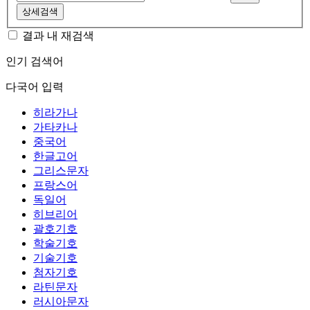
상세검색
결과 내 재검색
인기 검색어
다국어 입력
히라가나
가타카나
중국어
한글고어
그리스문자
프랑스어
독일어
히브리어
괄호기호
학술기호
기술기호
첨자기호
라틴문자
러시아문자