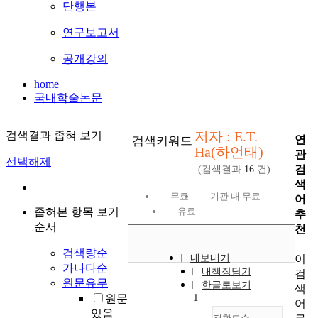
단행본
연구보고서
공개강의
home
국내학술논문
저자 : E.T.
검색결과 좁혀 보기
연
검색키워드
Ha(하언태)
관
선택해제
검
(검색결과
16
건)
색
무료
기관 내 무료
어
좁혀본 항목 보기
유료
추
순서
천
검색량순
이
내보내기
가나다순
내책장담기
검
원문유무
한글로보기
색
1
원문
어
있음