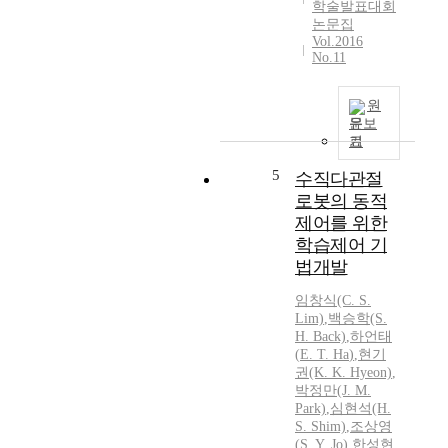
학술발표대회
논문집
Vol.2016
No.11
원
문보
기
5
수직다관절
로봇의 동적
제어를 위한
학습제어 기
법개발
임창식(C. S.
Lim)
,
백승학(S.
H. Back)
,
하언태
(
E.
T.
Ha
)
,
현기
권(K. K. Hyeon)
,
박정만(J. M.
Park)
,
심현석(H.
S. Shim)
,
조상영
(S. Y. Jo)
,
한성현