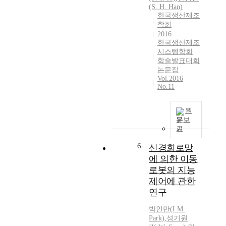
(S. H. Han)
한국생산제조
학회
2016
한국생산제조
시스템학회
학술발표대회
논문집
Vol.2016
No.11
원
문보
기
6
신경회로망
에 의한 이동
로봇의 지능
제어에 관한
연구
박인만(I.M.
Park)
,
성기원