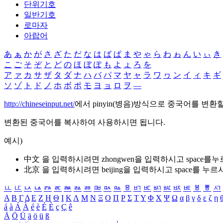
단위기호
일반기호
로마자
아랍어
あ
ぁ
か
が
さ
ざ
た
だ
な
は
ば
ぱ
ま
や
ゃ
ら
わ
ゎ
ん
い
ぃ
き
こ
ご
そ
ぞ
と
ど
の
ほ
ぼ
ぽ
も
よ
ょ
ろ
を
ア
ァ
カ
サ
ザ
タ
ダ
ナ
ハ
バ
パ
マ
ヤ
ャ
ラ
ワ
ヮ
ン
イ
ィ
キ
ギ
ソ
ゾ
ト
ド
ノ
ホ
ボ
ポ
モ
ヨ
ョ
ロ
ヲ
―
http://chineseinput.net/
에서 pinyin(병음)방식으로 중국어를 변환
변환된 중국어를 복사하여 사용하시면 됩니다.
예시)
中文 을 입력하시려면
zhongwen
을 입력하시고 space를
北京 을 입력하시려면
beijing
을 입력하시고 space를 누르
ㅥ
ㅦ
ㅧ
ㅨ
ㅩ
ㅪ
ㅫ
ㅬ
ㅭ
ㅮ
ㅯ
ㅰ
ㅱ
ㅲ
ㅳ
ㅴ
ㅵ
ㅶ
ㅷ
ㅸ
ㅹ
ㅺ
Α
Β
Γ
Δ
Ε
Ζ
Η
Θ
Ι
Κ
Λ
Μ
Ν
Ξ
Ο
Π
Ρ
Σ
Τ
Υ
Φ
Χ
Ψ
Ω
α
β
γ
δ
ε
ζ
η
á
à
Á
À
é
è
É
È
ç
Ç
ê
Ä
Ö
Ü
ä
ö
ü
ß