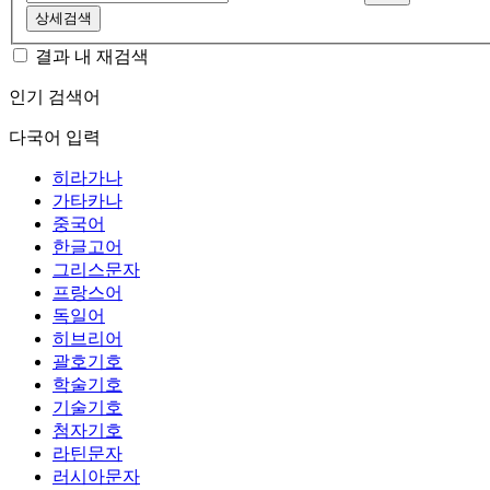
상세검색
결과 내 재검색
인기 검색어
다국어 입력
히라가나
가타카나
중국어
한글고어
그리스문자
프랑스어
독일어
히브리어
괄호기호
학술기호
기술기호
첨자기호
라틴문자
러시아문자