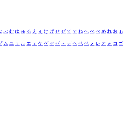
ぶ
ぷ
む
ゆ
ゅ
る
え
ぇ
け
げ
せ
ぜ
て
で
ね
へ
べ
ぺ
め
れ
お
ぉ
プ
ム
ユ
ュ
ル
エ
ェ
ケ
ゲ
セ
ゼ
テ
デ
ヘ
ベ
ペ
メ
レ
オ
ォ
コ
ゴ