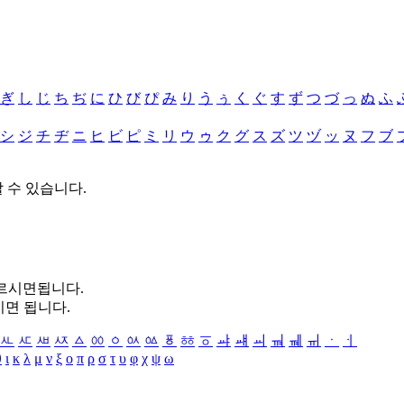
ぎ
し
じ
ち
ぢ
に
ひ
び
ぴ
み
り
う
ぅ
く
ぐ
す
ず
つ
づ
っ
ぬ
ふ
シ
ジ
チ
ヂ
ニ
ヒ
ビ
ピ
ミ
リ
ウ
ゥ
ク
グ
ス
ズ
ツ
ヅ
ッ
ヌ
フ
ブ
할 수 있습니다.
누르시면됩니다.
시면 됩니다.
ㅻ
ㅼ
ㅽ
ㅾ
ㅿ
ㆀ
ㆁ
ㆂ
ㆃ
ㆄ
ㆅ
ㆆ
ㆇ
ㆈ
ㆉ
ㆊ
ㆋ
ㆌ
ㆍ
ㆎ
θ
ι
κ
λ
μ
ν
ξ
ο
π
ρ
σ
τ
υ
φ
χ
ψ
ω