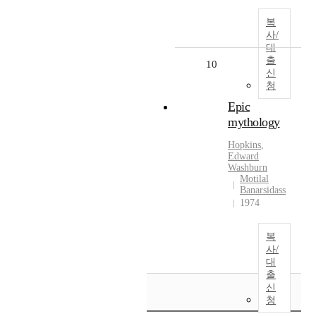
복
사/
대
출
10
신
청
Epic
mythology
Hopkins
,
Edward
Washburn
Motilal
Banarsidass
1974
복
사/
대
출
신
청