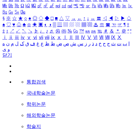
㎒
㎓
㎔
Ω
㏀
㏁
㎊
㎋
㎌
㏖
㏅
㎭
㎮
㎯
㏛
㎩
㎪
㎫
㎬
㏝
㏐
㏓
㏃
㏉
㏜
㏆
§
※
☆
★
○
●
◎
◇
◆
□
■
△
▽
→
←
↑
↓
↔
〓
◁
◀
▷
▶
♤
♠
♡
♥
♧
♣
⊙
◈
▣
◐
◑
▒
▤
▥
▨
▧
▦
▩
♨
☏
☎
☜
☞
¶
†
‡
↕
↗
↙
↖
↘
♭
♩
♪
♬
㉿
㈜
№
㏇
™
㏂
㏘
℡
＃
＆
＊
＠
ª
º
ⅰ
ⅱ
ⅲ
ⅳ
ⅴ
ⅵ
ⅶ
ⅷ
ⅸ
ⅹ
Ⅰ
Ⅱ
Ⅲ
Ⅳ
Ⅴ
Ⅵ
Ⅶ
Ⅷ
Ⅸ
Ⅹ
ا
ب
ت
ث
ج
ح
خ
د
ذ
ر
ز
س
ش
ص
ض
ط
ظ
ع
غ
ف
ق
ک
ل
م
ن
ه
و
ی
닫기
통합검색
국내학술논문
학위논문
해외학술논문
학술지