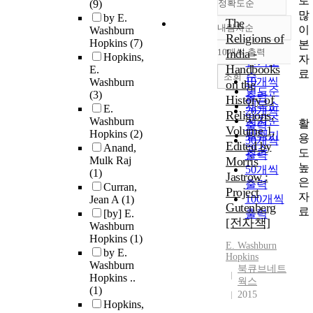
로
(9)
정확도순
많
by E.
The
내림차순
이
Washburn
정확도
Religions of
Hopkins
(7)
본
순
10개씩 출력
India -
Hopkins,
내림차순
자
인기도
Handbooks
E.
료
순
조회
10개씩
Washburn
on the
연도순
(3)
출력
History of
제목순
E.
20개씩
Religions,
저자순
Washburn
활
출력
Volume 1,
Hopkins
(2)
발행기
용
30개씩
Edited by
Anand,
관순
도
출력
Mulk Raj
Morris
높
50개씩
(1)
Jastrow :
은
출력
Curran,
Project
자
100개씩
Jean A
(1)
Gutenberg
료
[by] E.
출력
[전자책]
Washburn
Hopkins
(1)
E.
Washburn
by E.
Hopkins
Washburn
북큐브네트
Hopkins ..
웍스
(1)
2015
Hopkins,