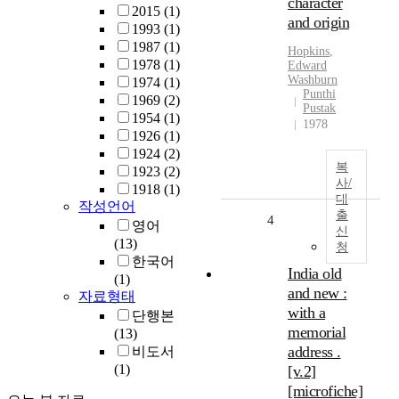
character
2015
(1)
and origin
1993
(1)
1987
(1)
Hopkins
,
1978
(1)
Edward
Washburn
1974
(1)
Punthi
1969
(2)
Pustak
1954
(1)
1978
1926
(1)
1924
(2)
복
1923
(2)
사/
1918
(1)
대
작성언어
출
4
영어
신
(13)
청
한국어
India old
(1)
and new :
자료형태
with a
단행본
memorial
(13)
address .
비도서
(1)
[v.2]
[microfiche]