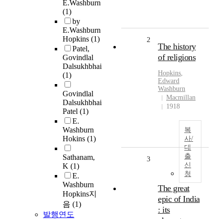
E.Washburn
(1)
by
E.Washburn
Hopkins
(1)
2
The history
Patel,
of religions
Govindlal
Dalsukhbhai
Hopkins
,
(1)
Edward
Washburn
Govindlal
Macmillan
Dalsukhbhai
1918
Patel
(1)
E.
Washburn
복
Hokins
(1)
사/
대
출
Sathanam,
3
신
K
(1)
청
E.
Washburn
The great
Hopkins지
epic of India
음
(1)
: its
발행연도