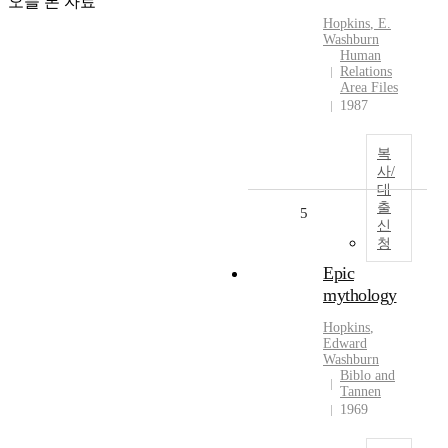
오늘 본 자료
Hopkins
,
E.
Washburn
Human
Relations
Area Files
1987
복
사/
대
출
5
신
청
Epic
mythology
Hopkins
,
Edward
Washburn
Biblo and
Tannen
1969