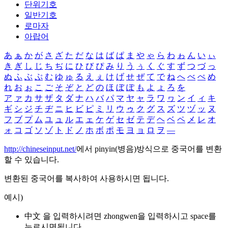
단위기호
일반기호
로마자
아랍어
あ
ぁ
か
が
さ
ざ
た
だ
な
は
ば
ぱ
ま
や
ゃ
ら
わ
ゎ
ん
い
ぃ
き
ぎ
し
じ
ち
ぢ
に
ひ
び
ぴ
み
り
う
ぅ
く
ぐ
す
ず
つ
づ
っ
ぬ
ふ
ぶ
ぷ
む
ゆ
ゅ
る
え
ぇ
け
げ
せ
ぜ
て
で
ね
へ
べ
ぺ
め
れ
お
ぉ
こ
ご
そ
ぞ
と
ど
の
ほ
ぼ
ぽ
も
よ
ょ
ろ
を
ア
ァ
カ
サ
ザ
タ
ダ
ナ
ハ
バ
パ
マ
ヤ
ャ
ラ
ワ
ヮ
ン
イ
ィ
キ
ギ
シ
ジ
チ
ヂ
ニ
ヒ
ビ
ピ
ミ
リ
ウ
ゥ
ク
グ
ス
ズ
ツ
ヅ
ッ
ヌ
フ
ブ
プ
ム
ユ
ュ
ル
エ
ェ
ケ
ゲ
セ
ゼ
テ
デ
ヘ
ベ
ペ
メ
レ
オ
ォ
コ
ゴ
ソ
ゾ
ト
ド
ノ
ホ
ボ
ポ
モ
ヨ
ョ
ロ
ヲ
―
http://chineseinput.net/
에서 pinyin(병음)방식으로 중국어를 변환
할 수 있습니다.
변환된 중국어를 복사하여 사용하시면 됩니다.
예시)
中文 을 입력하시려면
zhongwen
을 입력하시고 space를
누르시면됩니다.