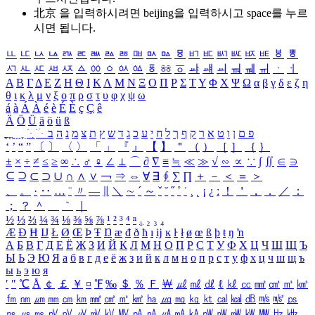
北京 을 입력하시려면
beijing
을 입력하시고 space를 누르
시면 됩니다.
ㅥ
ㅦ
ㅧ
ㅨ
ㅩ
ㅪ
ㅫ
ㅬ
ㅭ
ㅮ
ㅯ
ㅰ
ㅱ
ㅲ
ㅳ
ㅴ
ㅵ
ㅶ
ㅷ
ㅸ
ㅹ
ㅺ
ㅻ
ㅼ
ㅽ
ㅾ
ㅿ
ㆀ
ㆁ
ㆂ
ㆃ
ㆄ
ㆅ
ㆆ
ㆇ
ㆈ
ㆉ
ㆊ
ㆋ
ㆌ
ㆍ
ㆎ
Α
Β
Γ
Δ
Ε
Ζ
Η
Θ
Ι
Κ
Λ
Μ
Ν
Ξ
Ο
Π
Ρ
Σ
Τ
Υ
Φ
Χ
Ψ
Ω
α
β
γ
δ
ε
ζ
η
θ
ι
κ
λ
μ
ν
ξ
ο
π
ρ
σ
τ
υ
φ
χ
ψ
ω
á
à
Á
À
é
è
É
È
ç
Ç
ê
Ä
Ö
Ü
ä
ö
ü
ß
ְ
ֳ
ֲ
ֱ
ָ
ַ
ֵ
ֶ
ִ
ֹ
ּ
ֻ
ׂ
ׁ
ּ
ב
ה
נ
מ
צ
ת
ץ
ש
ד
ג
כ
ע
י
ח
ל
ך
ף
ק
ר
א
ט
ו
ן
ם
פ
‘
’
“
”
〔
〕
〈
〉
「
」
『
』
【
】
＂
（
）
［
］
｛
｝
±
×
÷
≠
≤
≥
∞
∴
♂
♀
∠
⊥
⌒
∂
∇
≡
≒
≪
≫
√
∽
∝
∵
∫
∬
∈
∋
⊆
⊇
⊂
⊃
∪
∩
∧
∨
￢
⇒
⇔
∀
∃
∮
∑
∏
＋
－
＜
＝
＞
、
。
·
‥
…
¨
〃
―
∥
＼
∼
´
～
ˇ
˘
˝
˚
˙
¸
˛
¡
¿
ː
！
＇
，
．
／
：
；
？
＾
＿
｀
｜
½
⅓
⅔
¼
¾
⅛
⅜
⅝
⅞
¹
²
³
⁴
ⁿ
₁
₂
₃
₄
Æ
Ð
Ħ
Ĳ
Ł
Ø
Œ
Þ
Ŧ
Ŋ
æ
đ
ð
ħ
ı
ĳ
ĸ
ŀ
ł
ø
œ
ß
þ
ŧ
ŋ
ŉ
А
Б
В
Г
Д
Е
Ё
Ж
З
И
Й
К
Л
М
Н
О
П
Р
С
Т
У
Ф
Х
Ц
Ч
Ш
Щ
Ъ
Ы
Ь
Э
Ю
Я
а
б
в
г
д
е
ё
ж
з
и
й
к
л
м
н
о
п
р
с
т
у
ф
х
ц
ч
ш
щ
ъ
ы
ь
э
ю
я
′
″
℃
Å
￠
￡
￥
¤
℉
‰
＄
％
Ｆ
￦
㎕
㎖
㎗
ℓ
㎘
㏄
㎣
㎤
㎥
㎦
㎙
㎚
㎛
㎜
㎝
㎞
㎟
㎠
㎡
㎢
㏊
㎍
㎎
㎏
㏏
㎈
㎉
㏈
㎧
㎨
㎰
㎱
㎲
㎳
㎴
㎵
㎶
㎷
㎸
㎹
㎀
㎁
㎂
㎃
㎄
㎺
㎻
㎽
㎾
㎿
㎐
㎑