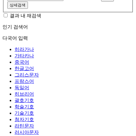
상세검색
결과 내 재검색
인기 검색어
다국어 입력
히라가나
가타카나
중국어
한글고어
그리스문자
프랑스어
독일어
히브리어
괄호기호
학술기호
기술기호
첨자기호
라틴문자
러시아문자