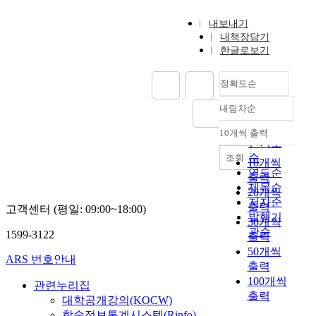
내보내기
내책장담기
한글로보기
정확도순
내림차순
정확도
순
10개씩 출력
내림차순
인기도
순
조회
10개씩
연도순
출력
제목순
20개씩
저자순
출력
고객센터 (평일: 09:00~18:00)
발행기
30개씩
관순
1599-3122
출력
50개씩
ARS 번호안내
출력
100개씩
관련누리집
출력
대학공개강의(KOCW)
학술정보통계시스템(Rinfo)