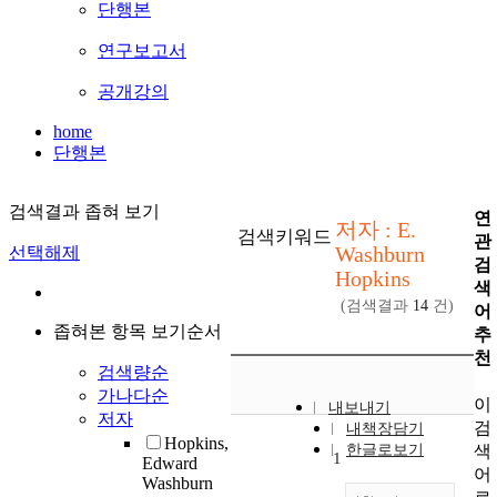
단행본
연구보고서
공개강의
home
단행본
검색결과 좁혀 보기
연
저자 : E.
검색키워드
관
Washburn
선택해제
검
Hopkins
색
(검색결과
14
건)
어
좁혀본 항목 보기순서
추
천
검색량순
가나다순
이
내보내기
저자
검
내책장담기
Hopkins,
색
한글로보기
1
Edward
어
Washburn