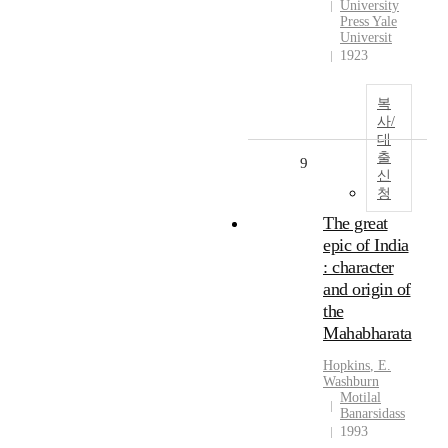
University
Press Yale
Universit
1923
복
사/
대
출
9
신
청
The great
epic of India
: character
and origin of
the
Mahabharata
Hopkins
,
E.
Washburn
Motilal
Banarsidass
1993