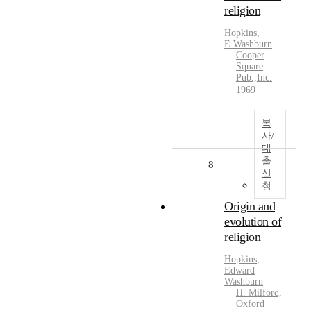
religion
Hopkins
,
E.
Washburn
Cooper
Square
Pub.,Inc.
1969
복
사/
대
출
8
신
청
Origin and
evolution of
religion
Hopkins
,
Edward
Washburn
H. Milford,
Oxford