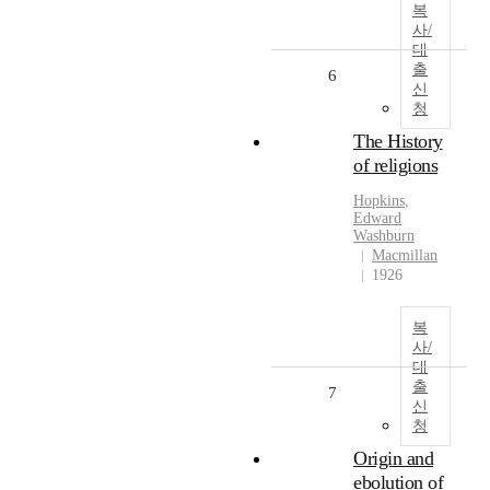
복
사/
대
출
6
신
청
The History
of religions
Hopkins
,
Edward
Washburn
Macmillan
1926
복
사/
대
출
7
신
청
Origin and
ebolution of