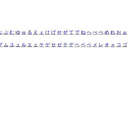
ぶ
ぷ
む
ゆ
ゅ
る
え
ぇ
け
げ
せ
ぜ
て
で
ね
へ
べ
ぺ
め
れ
お
ぉ
プ
ム
ユ
ュ
ル
エ
ェ
ケ
ゲ
セ
ゼ
テ
デ
ヘ
ベ
ペ
メ
レ
オ
ォ
コ
ゴ