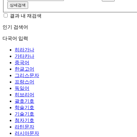
상세검색
결과 내 재검색
인기 검색어
다국어 입력
히라가나
가타카나
중국어
한글고어
그리스문자
프랑스어
독일어
히브리어
괄호기호
학술기호
기술기호
첨자기호
라틴문자
러시아문자