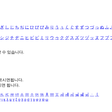
ぎ
し
じ
ち
ぢ
に
ひ
び
ぴ
み
り
う
ぅ
く
ぐ
す
ず
つ
づ
っ
ぬ
ふ
シ
ジ
チ
ヂ
ニ
ヒ
ビ
ピ
ミ
リ
ウ
ゥ
ク
グ
ス
ズ
ツ
ヅ
ッ
ヌ
フ
ブ
할 수 있습니다.
누르시면됩니다.
시면 됩니다.
ㅻ
ㅼ
ㅽ
ㅾ
ㅿ
ㆀ
ㆁ
ㆂ
ㆃ
ㆄ
ㆅ
ㆆ
ㆇ
ㆈ
ㆉ
ㆊ
ㆋ
ㆌ
ㆍ
ㆎ
θ
ι
κ
λ
μ
ν
ξ
ο
π
ρ
σ
τ
υ
φ
χ
ψ
ω