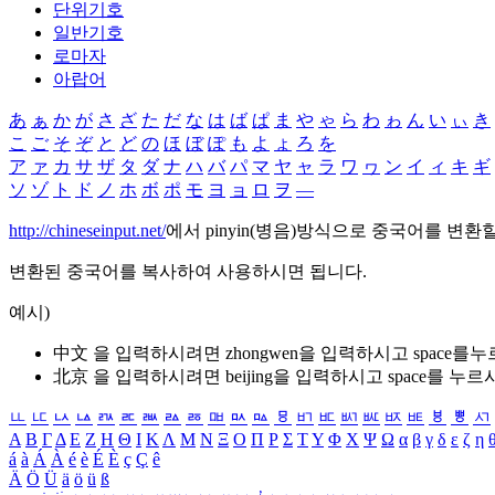
단위기호
일반기호
로마자
아랍어
あ
ぁ
か
が
さ
ざ
た
だ
な
は
ば
ぱ
ま
や
ゃ
ら
わ
ゎ
ん
い
ぃ
き
こ
ご
そ
ぞ
と
ど
の
ほ
ぼ
ぽ
も
よ
ょ
ろ
を
ア
ァ
カ
サ
ザ
タ
ダ
ナ
ハ
バ
パ
マ
ヤ
ャ
ラ
ワ
ヮ
ン
イ
ィ
キ
ギ
ソ
ゾ
ト
ド
ノ
ホ
ボ
ポ
モ
ヨ
ョ
ロ
ヲ
―
http://chineseinput.net/
에서 pinyin(병음)방식으로 중국어를 변환
변환된 중국어를 복사하여 사용하시면 됩니다.
예시)
中文 을 입력하시려면
zhongwen
을 입력하시고 space를
北京 을 입력하시려면
beijing
을 입력하시고 space를 누르
ㅥ
ㅦ
ㅧ
ㅨ
ㅩ
ㅪ
ㅫ
ㅬ
ㅭ
ㅮ
ㅯ
ㅰ
ㅱ
ㅲ
ㅳ
ㅴ
ㅵ
ㅶ
ㅷ
ㅸ
ㅹ
ㅺ
Α
Β
Γ
Δ
Ε
Ζ
Η
Θ
Ι
Κ
Λ
Μ
Ν
Ξ
Ο
Π
Ρ
Σ
Τ
Υ
Φ
Χ
Ψ
Ω
α
β
γ
δ
ε
ζ
η
á
à
Á
À
é
è
É
È
ç
Ç
ê
Ä
Ö
Ü
ä
ö
ü
ß