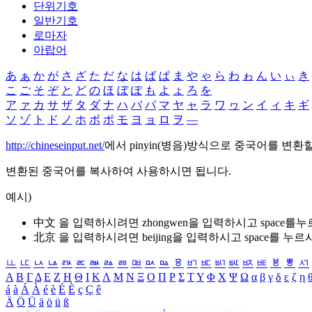
단위기호
일반기호
로마자
아랍어
あ
ぁ
か
が
さ
ざ
た
だ
な
は
ば
ぱ
ま
や
ゃ
ら
わ
ゎ
ん
い
ぃ
き
こ
ご
そ
ぞ
と
ど
の
ほ
ぼ
ぽ
も
よ
ょ
ろ
を
ア
ァ
カ
サ
ザ
タ
ダ
ナ
ハ
バ
パ
マ
ヤ
ャ
ラ
ワ
ヮ
ン
イ
ィ
キ
ギ
ソ
ゾ
ト
ド
ノ
ホ
ボ
ポ
モ
ヨ
ョ
ロ
ヲ
―
http://chineseinput.net/
에서 pinyin(병음)방식으로 중국어를 변환
변환된 중국어를 복사하여 사용하시면 됩니다.
예시)
中文 을 입력하시려면
zhongwen
을 입력하시고 space를
北京 을 입력하시려면
beijing
을 입력하시고 space를 누르
ㅥ
ㅦ
ㅧ
ㅨ
ㅩ
ㅪ
ㅫ
ㅬ
ㅭ
ㅮ
ㅯ
ㅰ
ㅱ
ㅲ
ㅳ
ㅴ
ㅵ
ㅶ
ㅷ
ㅸ
ㅹ
ㅺ
Α
Β
Γ
Δ
Ε
Ζ
Η
Θ
Ι
Κ
Λ
Μ
Ν
Ξ
Ο
Π
Ρ
Σ
Τ
Υ
Φ
Χ
Ψ
Ω
α
β
γ
δ
ε
ζ
η
á
à
Á
À
é
è
É
È
ç
Ç
ê
Ä
Ö
Ü
ä
ö
ü
ß