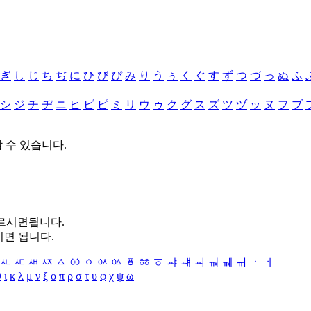
ぎ
し
じ
ち
ぢ
に
ひ
び
ぴ
み
り
う
ぅ
く
ぐ
す
ず
つ
づ
っ
ぬ
ふ
シ
ジ
チ
ヂ
ニ
ヒ
ビ
ピ
ミ
リ
ウ
ゥ
ク
グ
ス
ズ
ツ
ヅ
ッ
ヌ
フ
ブ
할 수 있습니다.
누르시면됩니다.
시면 됩니다.
ㅻ
ㅼ
ㅽ
ㅾ
ㅿ
ㆀ
ㆁ
ㆂ
ㆃ
ㆄ
ㆅ
ㆆ
ㆇ
ㆈ
ㆉ
ㆊ
ㆋ
ㆌ
ㆍ
ㆎ
θ
ι
κ
λ
μ
ν
ξ
ο
π
ρ
σ
τ
υ
φ
χ
ψ
ω