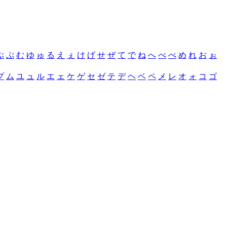
ぶ
ぷ
む
ゆ
ゅ
る
え
ぇ
け
げ
せ
ぜ
て
で
ね
へ
べ
ぺ
め
れ
お
ぉ
プ
ム
ユ
ュ
ル
エ
ェ
ケ
ゲ
セ
ゼ
テ
デ
ヘ
ベ
ペ
メ
レ
オ
ォ
コ
ゴ