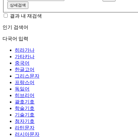
상세검색
결과 내 재검색
인기 검색어
다국어 입력
히라가나
가타카나
중국어
한글고어
그리스문자
프랑스어
독일어
히브리어
괄호기호
학술기호
기술기호
첨자기호
라틴문자
러시아문자