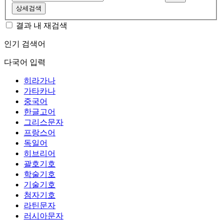
상세검색
결과 내 재검색
인기 검색어
다국어 입력
히라가나
가타카나
중국어
한글고어
그리스문자
프랑스어
독일어
히브리어
괄호기호
학술기호
기술기호
첨자기호
라틴문자
러시아문자