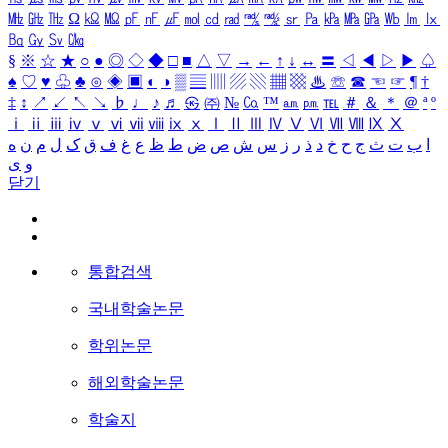
㎒
㎓
㎔
Ω
㏀
㏁
㎊
㎋
㎌
㏖
㏅
㎭
㎮
㎯
㏛
㎩
㎪
㎫
㎬
㏝
㏐
㏓
㏃
㏉
㏜
㏆
§
※
☆
★
○
●
◎
◇
◆
□
■
△
▽
→
←
↑
↓
↔
〓
◁
◀
▷
▶
♤
♠
♡
♥
♧
♣
⊙
◈
▣
◐
◑
▒
▤
▥
▨
▧
▦
▩
♨
☏
☎
☜
☞
¶
†
‡
↕
↗
↙
↖
↘
♭
♩
♪
♬
㉿
㈜
№
㏇
™
㏂
㏘
℡
＃
＆
＊
＠
ª
º
ⅰ
ⅱ
ⅲ
ⅳ
ⅴ
ⅵ
ⅶ
ⅷ
ⅸ
ⅹ
Ⅰ
Ⅱ
Ⅲ
Ⅳ
Ⅴ
Ⅵ
Ⅶ
Ⅷ
Ⅸ
Ⅹ
ا
ب
ت
ث
ج
ح
خ
د
ذ
ر
ز
س
ش
ص
ض
ط
ظ
ع
غ
ف
ق
ک
ل
م
ن
ه
و
ی
닫기
통합검색
국내학술논문
학위논문
해외학술논문
학술지