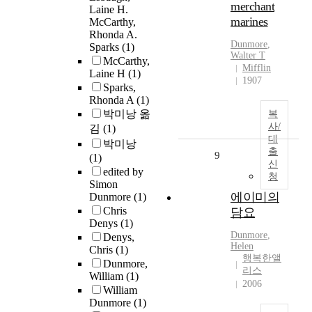
merchant
Laine H.
marines
McCarthy,
Rhonda A.
Dunmore
,
Sparks
(1)
Walter T
McCarthy,
Mifflin
Laine H
(1)
1907
Sparks,
Rhonda A
(1)
박미낭 옮
복
사/
김
(1)
대
박미낭
출
9
(1)
신
edited by
청
Simon
에이미의
Dunmore
(1)
Chris
담요
Denys
(1)
Dunmore
,
Denys,
Helen
Chris
(1)
행복한앨
Dunmore,
리스
William
(1)
2006
William
Dunmore
(1)