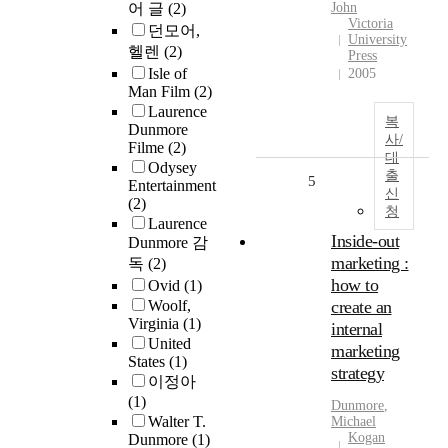
어 글
(2)
John
Victoria
던모어,
University
헬렌
(2)
Press
Isle of
2005
Man Film
(2)
Laurence
복
Dunmore
사/
Filme
(2)
대
Odysey
출
5
Entertainment
신
(2)
청
Laurence
Inside-out
Dunmore 감
marketing :
독
(2)
how to
Ovid
(1)
Woolf,
create an
Virginia
(1)
internal
United
marketing
States
(1)
strategy
이정아
(1)
Dunmore
,
Walter T.
Michael
Kogan
Dunmore
(1)