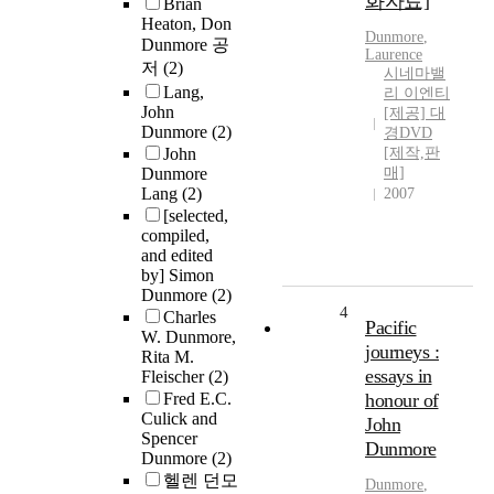
화자료]
Brian
Heaton, Don
Dunmore
,
Dunmore 공
Laurence
저
(2)
시네마밸
Lang,
리 이엔티
John
[제공] 대
Dunmore
(2)
경DVD
John
[제작,판
Dunmore
매]
Lang
(2)
2007
[selected,
compiled,
and edited
by] Simon
Dunmore
(2)
4
Charles
Pacific
W. Dunmore,
journeys :
Rita M.
essays in
Fleischer
(2)
Fred E.C.
honour of
Culick and
John
Spencer
Dunmore
Dunmore
(2)
헬렌 던모
Dunmore
,