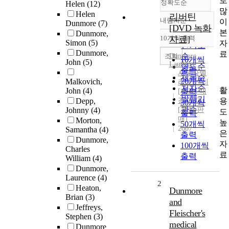
로
정확도순
Helen
(12)
많
Helen
리버틴
내림차순
이
Dunmore
(7)
정확도
[DVD 녹화
본
Dunmore,
순
10개씩 출력
자료]
내림차순
Simon
(5)
자
인기도
Dunmore,
료
순
조회
Dunmore
,
10개씩
John
(5)
Laurence
연도순
출력
시네마밸
제목순
20개씩
Malkovich,
리 이엔티
저자순
활
John
(4)
[제공] 대
출력
발행기
용
Depp,
경DVD
30개씩
관순
Johnny
(4)
[제작,판
도
출력
매]
Morton,
높
50개씩
2007
Samantha
(4)
은
출력
Dunmore,
자
100개씩
Charles
료
출력
William
(4)
Dunmore,
Laurence
(4)
2
Heaton,
Dunmore
Brian
(3)
and
Jeffreys,
Fleischer's
Stephen
(3)
medical
Dunmore