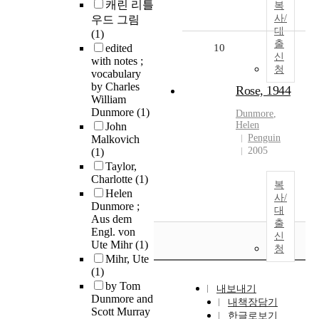
캐린 리틀
복
사/
우드 그림
대
(1)
출
edited
10
신
with notes ;
청
vocabulary
by Charles
Rose, 1944
William
Dunmore
(1)
Dunmore
,
Helen
John
Penguin
Malkovich
2005
(1)
Taylor,
Charlotte
(1)
복
Helen
사/
Dunmore ;
대
Aus dem
출
Engl. von
신
Ute Mihr
(1)
청
Mihr, Ute
(1)
by Tom
내보내기
Dunmore and
내책장담기
Scott Murray
한글로보기