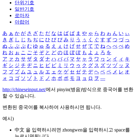
단위기호
일반기호
로마자
아랍어
あ
ぁ
か
が
さ
ざ
た
だ
な
は
ば
ぱ
ま
や
ゃ
ら
わ
ゎ
ん
い
ぃ
き
ぎ
し
じ
ち
ぢ
に
ひ
び
ぴ
み
り
う
ぅ
く
ぐ
す
ず
つ
づ
っ
ぬ
ふ
ぶ
ぷ
む
ゆ
ゅ
る
え
ぇ
け
げ
せ
ぜ
て
で
ね
へ
べ
ぺ
め
れ
お
ぉ
こ
ご
そ
ぞ
と
ど
の
ほ
ぼ
ぽ
も
よ
ょ
ろ
を
ア
ァ
カ
サ
ザ
タ
ダ
ナ
ハ
バ
パ
マ
ヤ
ャ
ラ
ワ
ヮ
ン
イ
ィ
キ
ギ
シ
ジ
チ
ヂ
ニ
ヒ
ビ
ピ
ミ
リ
ウ
ゥ
ク
グ
ス
ズ
ツ
ヅ
ッ
ヌ
フ
ブ
プ
ム
ユ
ュ
ル
エ
ェ
ケ
ゲ
セ
ゼ
テ
デ
ヘ
ベ
ペ
メ
レ
オ
ォ
コ
ゴ
ソ
ゾ
ト
ド
ノ
ホ
ボ
ポ
モ
ヨ
ョ
ロ
ヲ
―
http://chineseinput.net/
에서 pinyin(병음)방식으로 중국어를 변환
할 수 있습니다.
변환된 중국어를 복사하여 사용하시면 됩니다.
예시)
中文 을 입력하시려면
zhongwen
을 입력하시고 space를
누르시면됩니다.