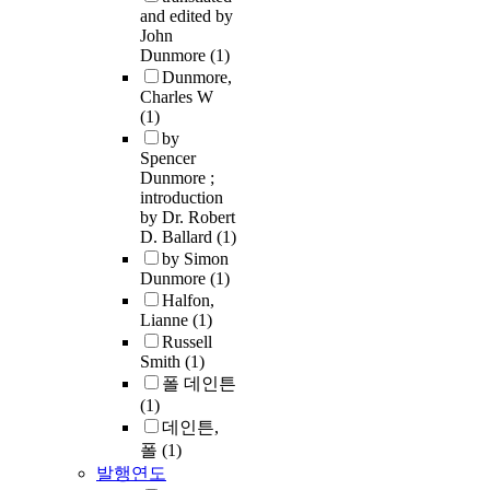
and edited by
John
Dunmore
(1)
Dunmore,
Charles W
(1)
by
Spencer
Dunmore ;
introduction
by Dr. Robert
D. Ballard
(1)
by Simon
Dunmore
(1)
Halfon,
Lianne
(1)
Russell
Smith
(1)
폴 데인튼
(1)
데인튼,
폴
(1)
발행연도