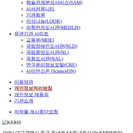
학술관계분석서비스(SAM)
사서커뮤니티
기관회원
지식나눔(LOOK)
의학전자도서관(MEDLIS)
유관기관 사이트
교육부(MOE)
국립장애인도서관(NLD)
국립중앙도서관(NL)
국회도서관(NAL)
연구윤리정보포털(CRE)
사이언스온 (ScienceON)
이용약관
개인정보처리방침
개인정보 재동의
기관소개
저작물 게시중단요청
41061 대구광역시 동구 동내로 64(동내동1119) KERIS빌딩