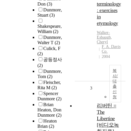
terminology
Don
(3)
Dunmore,
: exercises
Stuart
(3)
in
etymology
Shakespeare,
William
(2)
Walker-
Dunmore,
Esbaugh,
Cheryl
Walter T
(2)
F. A. Davis
Culick, F
Co.
(2)
2004
공등정사
(2)
복
Dunmore,
사/
Tom
(2)
대
Fleischer,
출
Rita M
(2)
3
신
Spencer
청
Dunmore
(2)
Brian
리버틴 =
Heaton, Don
The
Dunmore
(2)
Libertine
Heaton
[비디오녹
Brian
(2)