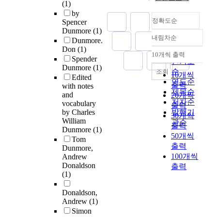
(1)
by
정확도순
Spencer
Dunmore
(1)
내림차순
Dunmore.
정확도
Don
(1)
순
10개씩 출력
내림차순
Spender
인기도
Dunmore
(1)
순
조회
10개씩
Edited
연도순
출력
with notes
제목순
and
20개씩
저자순
vocabulary
출력
by Charles
발행기
30개씩
William
관순
출력
Dunmore
(1)
50개씩
Tom
출력
Dunmore,
100개씩
Andrew
Donaldson
출력
(1)
Donaldson,
Andrew
(1)
Simon