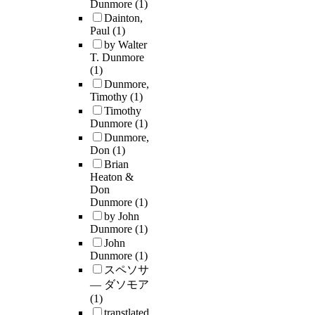
Dunmore
(1)
Dainton,
Paul
(1)
by Walter
T. Dunmore
(1)
Dunmore,
Timothy
(1)
Timothy
Dunmore
(1)
Dunmore,
Don
(1)
Brian
Heaton &
Don
Dunmore
(1)
by John
Dunmore
(1)
John
Dunmore
(1)
スペソサ
― ダソモア
(1)
transtlated