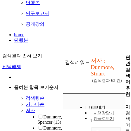
단행본
연구보고서
공개강의
home
단행본
검색결과 좁혀 보기
연
저자 :
검색키워드
관
Dunmore,
선택해제
검
Stuart
색
(검색결과
63
건)
어
좁혀본 항목 보기순서
추
천
검색량순
가나다순
이
내보내기
저자
검
내책장담기
Dunmore,
색
한글로보기
1
Spencer
(13)
어
Dunmore,