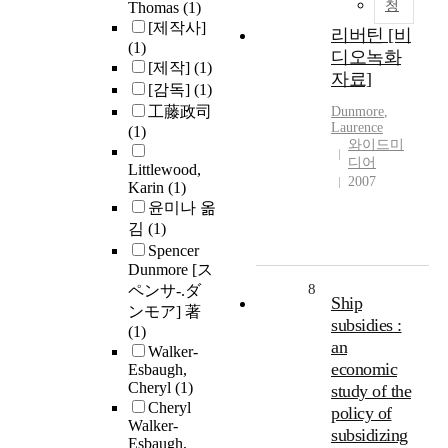
청
Thomas
(1)
[제작사]
리버틴 [비
(1)
디오녹화
[제작]
(1)
자료]
[감독]
(1)
工藤政司
Dunmore
,
Laurence
(1)
와이드미
디어
Littlewood,
2007
Karin
(1)
윤미나 옮
김
(1)
Spencer
Dunmore [ス
8
ペンサ-.ダ
Ship
ンモア] 著
subsidies :
(1)
an
Walker-
economic
Esbaugh,
Cheryl
(1)
study of the
Cheryl
policy of
Walker-
subsidizing
Esbaugh,