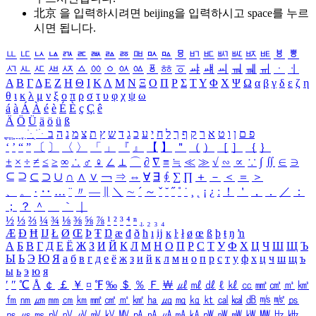
北京 을 입력하시려면
beijing
을 입력하시고 space를 누르
시면 됩니다.
ㅥ
ㅦ
ㅧ
ㅨ
ㅩ
ㅪ
ㅫ
ㅬ
ㅭ
ㅮ
ㅯ
ㅰ
ㅱ
ㅲ
ㅳ
ㅴ
ㅵ
ㅶ
ㅷ
ㅸ
ㅹ
ㅺ
ㅻ
ㅼ
ㅽ
ㅾ
ㅿ
ㆀ
ㆁ
ㆂ
ㆃ
ㆄ
ㆅ
ㆆ
ㆇ
ㆈ
ㆉ
ㆊ
ㆋ
ㆌ
ㆍ
ㆎ
Α
Β
Γ
Δ
Ε
Ζ
Η
Θ
Ι
Κ
Λ
Μ
Ν
Ξ
Ο
Π
Ρ
Σ
Τ
Υ
Φ
Χ
Ψ
Ω
α
β
γ
δ
ε
ζ
η
θ
ι
κ
λ
μ
ν
ξ
ο
π
ρ
σ
τ
υ
φ
χ
ψ
ω
á
à
Á
À
é
è
É
È
ç
Ç
ê
Ä
Ö
Ü
ä
ö
ü
ß
ְ
ֳ
ֲ
ֱ
ָ
ַ
ֵ
ֶ
ִ
ֹ
ּ
ֻ
ׂ
ׁ
ּ
ב
ה
נ
מ
צ
ת
ץ
ש
ד
ג
כ
ע
י
ח
ל
ך
ף
ק
ר
א
ט
ו
ן
ם
פ
‘
’
“
”
〔
〕
〈
〉
「
」
『
』
【
】
＂
（
）
［
］
｛
｝
±
×
÷
≠
≤
≥
∞
∴
♂
♀
∠
⊥
⌒
∂
∇
≡
≒
≪
≫
√
∽
∝
∵
∫
∬
∈
∋
⊆
⊇
⊂
⊃
∪
∩
∧
∨
￢
⇒
⇔
∀
∃
∮
∑
∏
＋
－
＜
＝
＞
、
。
·
‥
…
¨
〃
―
∥
＼
∼
´
～
ˇ
˘
˝
˚
˙
¸
˛
¡
¿
ː
！
＇
，
．
／
：
；
？
＾
＿
｀
｜
½
⅓
⅔
¼
¾
⅛
⅜
⅝
⅞
¹
²
³
⁴
ⁿ
₁
₂
₃
₄
Æ
Ð
Ħ
Ĳ
Ł
Ø
Œ
Þ
Ŧ
Ŋ
æ
đ
ð
ħ
ı
ĳ
ĸ
ŀ
ł
ø
œ
ß
þ
ŧ
ŋ
ŉ
А
Б
В
Г
Д
Е
Ё
Ж
З
И
Й
К
Л
М
Н
О
П
Р
С
Т
У
Ф
Х
Ц
Ч
Ш
Щ
Ъ
Ы
Ь
Э
Ю
Я
а
б
в
г
д
е
ё
ж
з
и
й
к
л
м
н
о
п
р
с
т
у
ф
х
ц
ч
ш
щ
ъ
ы
ь
э
ю
я
′
″
℃
Å
￠
￡
￥
¤
℉
‰
＄
％
Ｆ
￦
㎕
㎖
㎗
ℓ
㎘
㏄
㎣
㎤
㎥
㎦
㎙
㎚
㎛
㎜
㎝
㎞
㎟
㎠
㎡
㎢
㏊
㎍
㎎
㎏
㏏
㎈
㎉
㏈
㎧
㎨
㎰
㎱
㎲
㎳
㎴
㎵
㎶
㎷
㎸
㎹
㎀
㎁
㎂
㎃
㎄
㎺
㎻
㎽
㎾
㎿
㎐
㎑