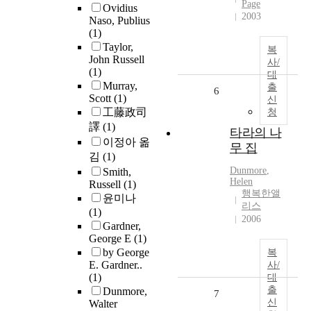
Page
Ovidius
2003
Naso, Publius
(1)
Taylor,
복
John Russell
사/
(1)
대
Murray,
출
6
Scott
(1)
신
工藤政司
청
譯
(1)
타라의 나
이정아 옮
무 집
김
(1)
Dunmore
,
Smith,
Helen
Russell
(1)
행복한앨
윤미나
리스
(1)
2006
Gardner,
George E
(1)
by George
복
E. Gardner..
사/
(1)
대
출
Dunmore,
7
신
Walter