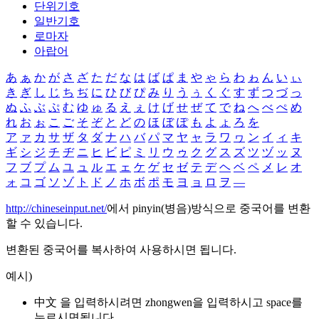
단위기호
일반기호
로마자
아랍어
あ
ぁ
か
が
さ
ざ
た
だ
な
は
ば
ぱ
ま
や
ゃ
ら
わ
ゎ
ん
い
ぃ
き
ぎ
し
じ
ち
ぢ
に
ひ
び
ぴ
み
り
う
ぅ
く
ぐ
す
ず
つ
づ
っ
ぬ
ふ
ぶ
ぷ
む
ゆ
ゅ
る
え
ぇ
け
げ
せ
ぜ
て
で
ね
へ
べ
ぺ
め
れ
お
ぉ
こ
ご
そ
ぞ
と
ど
の
ほ
ぼ
ぽ
も
よ
ょ
ろ
を
ア
ァ
カ
サ
ザ
タ
ダ
ナ
ハ
バ
パ
マ
ヤ
ャ
ラ
ワ
ヮ
ン
イ
ィ
キ
ギ
シ
ジ
チ
ヂ
ニ
ヒ
ビ
ピ
ミ
リ
ウ
ゥ
ク
グ
ス
ズ
ツ
ヅ
ッ
ヌ
フ
ブ
プ
ム
ユ
ュ
ル
エ
ェ
ケ
ゲ
セ
ゼ
テ
デ
ヘ
ベ
ペ
メ
レ
オ
ォ
コ
ゴ
ソ
ゾ
ト
ド
ノ
ホ
ボ
ポ
モ
ヨ
ョ
ロ
ヲ
―
http://chineseinput.net/
에서 pinyin(병음)방식으로 중국어를 변환
할 수 있습니다.
변환된 중국어를 복사하여 사용하시면 됩니다.
예시)
中文 을 입력하시려면
zhongwen
을 입력하시고 space를
누르시면됩니다.