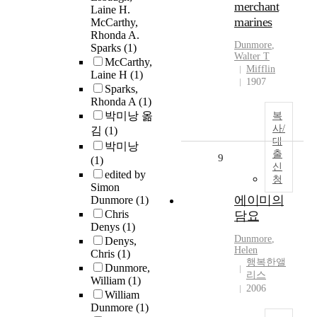
merchant
Laine H.
marines
McCarthy,
Rhonda A.
Dunmore
,
Sparks
(1)
Walter T
McCarthy,
Mifflin
Laine H
(1)
1907
Sparks,
Rhonda A
(1)
박미낭 옮
복
사/
김
(1)
대
박미낭
출
9
(1)
신
edited by
청
Simon
에이미의
Dunmore
(1)
Chris
담요
Denys
(1)
Dunmore
,
Denys,
Helen
Chris
(1)
행복한앨
Dunmore,
리스
William
(1)
2006
William
Dunmore
(1)