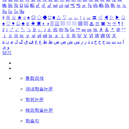
㎒
㎓
㎔
Ω
㏀
㏁
㎊
㎋
㎌
㏖
㏅
㎭
㎮
㎯
㏛
㎩
㎪
㎫
㎬
㏝
㏐
㏓
㏃
㏉
㏜
㏆
§
※
☆
★
○
●
◎
◇
◆
□
■
△
▽
→
←
↑
↓
↔
〓
◁
◀
▷
▶
♤
♠
♡
♥
♧
♣
⊙
◈
▣
◐
◑
▒
▤
▥
▨
▧
▦
▩
♨
☏
☎
☜
☞
¶
†
‡
↕
↗
↙
↖
↘
♭
♩
♪
♬
㉿
㈜
№
㏇
™
㏂
㏘
℡
＃
＆
＊
＠
ª
º
ⅰ
ⅱ
ⅲ
ⅳ
ⅴ
ⅵ
ⅶ
ⅷ
ⅸ
ⅹ
Ⅰ
Ⅱ
Ⅲ
Ⅳ
Ⅴ
Ⅵ
Ⅶ
Ⅷ
Ⅸ
Ⅹ
ا
ب
ت
ث
ج
ح
خ
د
ذ
ر
ز
س
ش
ص
ض
ط
ظ
ع
غ
ف
ق
ک
ل
م
ن
ه
و
ی
닫기
통합검색
국내학술논문
학위논문
해외학술논문
학술지