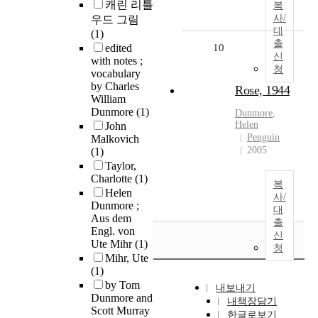
캐린 리틀
복
사/
우드 그림
대
(1)
출
edited
10
신
with notes ;
청
vocabulary
by Charles
Rose, 1944
William
Dunmore
(1)
Dunmore
,
Helen
John
Penguin
Malkovich
2005
(1)
Taylor,
Charlotte
(1)
복
Helen
사/
Dunmore ;
대
Aus dem
출
Engl. von
신
Ute Mihr
(1)
청
Mihr, Ute
(1)
by Tom
내보내기
Dunmore and
내책장담기
Scott Murray
한글로보기