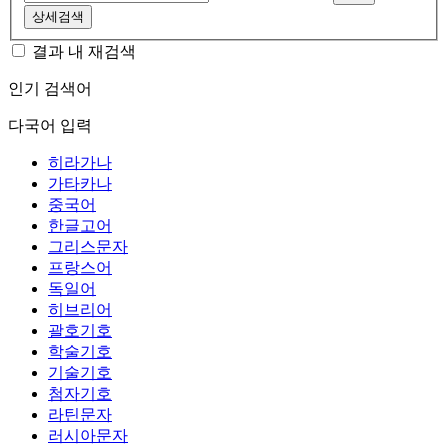
상세검색
결과 내 재검색
인기 검색어
다국어 입력
히라가나
가타카나
중국어
한글고어
그리스문자
프랑스어
독일어
히브리어
괄호기호
학술기호
기술기호
첨자기호
라틴문자
러시아문자