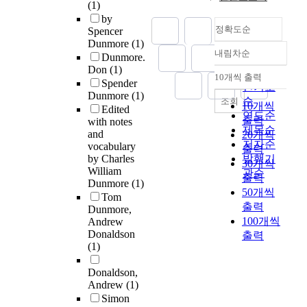
(1)
by
정확도순
Spencer
Dunmore
(1)
내림차순
Dunmore.
정확도
Don
(1)
순
10개씩 출력
내림차순
Spender
인기도
Dunmore
(1)
순
조회
10개씩
Edited
연도순
출력
with notes
제목순
and
20개씩
저자순
vocabulary
출력
by Charles
발행기
30개씩
William
관순
출력
Dunmore
(1)
50개씩
Tom
출력
Dunmore,
100개씩
Andrew
Donaldson
출력
(1)
Donaldson,
Andrew
(1)
Simon