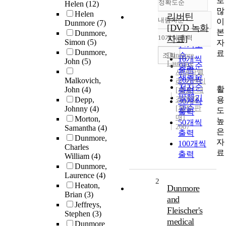
로
정확도순
Helen
(12)
많
Helen
리버틴
내림차순
이
Dunmore
(7)
정확도
[DVD 녹화
본
Dunmore,
순
10개씩 출력
자료]
내림차순
Simon
(5)
자
인기도
Dunmore,
료
순
조회
Dunmore
,
10개씩
John
(5)
Laurence
연도순
출력
시네마밸
제목순
20개씩
Malkovich,
리 이엔티
저자순
활
John
(4)
[제공] 대
출력
발행기
용
Depp,
경DVD
30개씩
관순
Johnny
(4)
[제작,판
도
출력
매]
Morton,
높
50개씩
2007
Samantha
(4)
은
출력
Dunmore,
자
100개씩
Charles
료
출력
William
(4)
Dunmore,
Laurence
(4)
2
Heaton,
Dunmore
Brian
(3)
and
Jeffreys,
Fleischer's
Stephen
(3)
medical
Dunmore