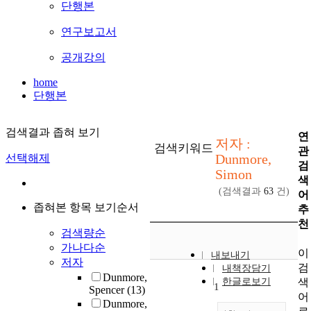
단행본
연구보고서
공개강의
home
단행본
검색결과 좁혀 보기
연
저자 :
검색키워드
관
Dunmore,
선택해제
검
Simon
색
(검색결과
63
건)
어
좁혀본 항목 보기순서
추
천
검색량순
가나다순
이
내보내기
저자
검
내책장담기
Dunmore,
색
한글로보기
1
Spencer
(13)
어
Dunmore,