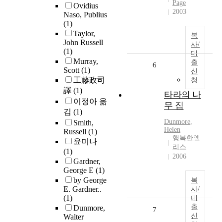
Page
Ovidius
2003
Naso, Publius
(1)
Taylor,
복
John Russell
사/
(1)
대
Murray,
출
6
Scott
(1)
신
工藤政司
청
譯
(1)
타라의 나
이정아 옮
무 집
김
(1)
Dunmore
,
Smith,
Helen
Russell
(1)
행복한앨
윤미나
리스
(1)
2006
Gardner,
George E
(1)
by George
복
E. Gardner..
사/
(1)
대
출
Dunmore,
7
신
Walter