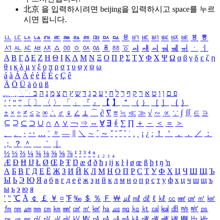
北京 을 입력하시려면
beijing
을 입력하시고 space를 누르
시면 됩니다.
ㅥ
ㅦ
ㅧ
ㅨ
ㅩ
ㅪ
ㅫ
ㅬ
ㅭ
ㅮ
ㅯ
ㅰ
ㅱ
ㅲ
ㅳ
ㅴ
ㅵ
ㅶ
ㅷ
ㅸ
ㅹ
ㅺ
ㅻ
ㅼ
ㅽ
ㅾ
ㅿ
ㆀ
ㆁ
ㆂ
ㆃ
ㆄ
ㆅ
ㆆ
ㆇ
ㆈ
ㆉ
ㆊ
ㆋ
ㆌ
ㆍ
ㆎ
Α
Β
Γ
Δ
Ε
Ζ
Η
Θ
Ι
Κ
Λ
Μ
Ν
Ξ
Ο
Π
Ρ
Σ
Τ
Υ
Φ
Χ
Ψ
Ω
α
β
γ
δ
ε
ζ
η
θ
ι
κ
λ
μ
ν
ξ
ο
π
ρ
σ
τ
υ
φ
χ
ψ
ω
á
à
Á
À
é
è
É
È
ç
Ç
ê
Ä
Ö
Ü
ä
ö
ü
ß
ְ
ֳ
ֲ
ֱ
ָ
ַ
ֵ
ֶ
ִ
ֹ
ּ
ֻ
ׂ
ׁ
ּ
ב
ה
נ
מ
צ
ת
ץ
ש
ד
ג
כ
ע
י
ח
ל
ך
ף
ק
ר
א
ט
ו
ן
ם
פ
‘
’
“
”
〔
〕
〈
〉
「
」
『
』
【
】
＂
（
）
［
］
｛
｝
±
×
÷
≠
≤
≥
∞
∴
♂
♀
∠
⊥
⌒
∂
∇
≡
≒
≪
≫
√
∽
∝
∵
∫
∬
∈
∋
⊆
⊇
⊂
⊃
∪
∩
∧
∨
￢
⇒
⇔
∀
∃
∮
∑
∏
＋
－
＜
＝
＞
、
。
·
‥
…
¨
〃
―
∥
＼
∼
´
～
ˇ
˘
˝
˚
˙
¸
˛
¡
¿
ː
！
＇
，
．
／
：
；
？
＾
＿
｀
｜
½
⅓
⅔
¼
¾
⅛
⅜
⅝
⅞
¹
²
³
⁴
ⁿ
₁
₂
₃
₄
Æ
Ð
Ħ
Ĳ
Ł
Ø
Œ
Þ
Ŧ
Ŋ
æ
đ
ð
ħ
ı
ĳ
ĸ
ŀ
ł
ø
œ
ß
þ
ŧ
ŋ
ŉ
А
Б
В
Г
Д
Е
Ё
Ж
З
И
Й
К
Л
М
Н
О
П
Р
С
Т
У
Ф
Х
Ц
Ч
Ш
Щ
Ъ
Ы
Ь
Э
Ю
Я
а
б
в
г
д
е
ё
ж
з
и
й
к
л
м
н
о
п
р
с
т
у
ф
х
ц
ч
ш
щ
ъ
ы
ь
э
ю
я
′
″
℃
Å
￠
￡
￥
¤
℉
‰
＄
％
Ｆ
￦
㎕
㎖
㎗
ℓ
㎘
㏄
㎣
㎤
㎥
㎦
㎙
㎚
㎛
㎜
㎝
㎞
㎟
㎠
㎡
㎢
㏊
㎍
㎎
㎏
㏏
㎈
㎉
㏈
㎧
㎨
㎰
㎱
㎲
㎳
㎴
㎵
㎶
㎷
㎸
㎹
㎀
㎁
㎂
㎃
㎄
㎺
㎻
㎽
㎾
㎿
㎐
㎑