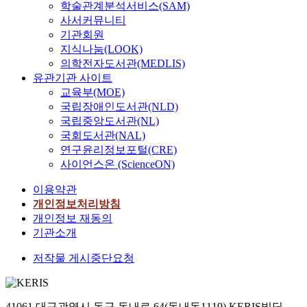
학술관계분석서비스(SAM)
사서커뮤니티
기관회원
지식나눔(LOOK)
의학전자도서관(MEDLIS)
유관기관 사이트
교육부(MOE)
국립장애인도서관(NLD)
국립중앙도서관(NL)
국회도서관(NAL)
연구윤리정보포털(CRE)
사이언스온 (ScienceON)
이용약관
개인정보처리방침
개인정보 재동의
기관소개
저작물 게시중단요청
41061 대구광역시 동구 동내로 64(동내동1119) KERIS빌딩