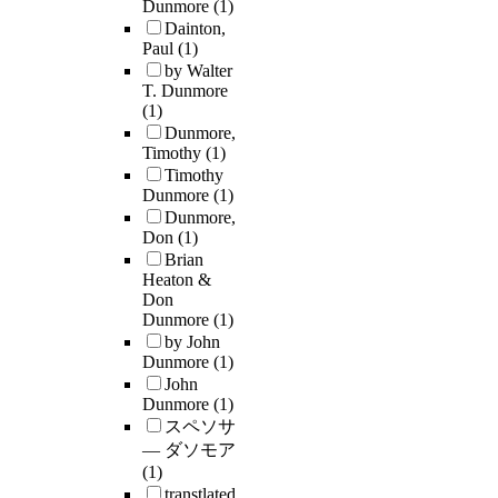
Dunmore
(1)
Dainton,
Paul
(1)
by Walter
T. Dunmore
(1)
Dunmore,
Timothy
(1)
Timothy
Dunmore
(1)
Dunmore,
Don
(1)
Brian
Heaton &
Don
Dunmore
(1)
by John
Dunmore
(1)
John
Dunmore
(1)
スペソサ
― ダソモア
(1)
transtlated