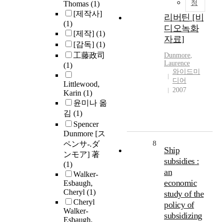
청
Thomas
(1)
[제작사]
리버틴 [비
(1)
디오녹화
[제작]
(1)
자료]
[감독]
(1)
工藤政司
Dunmore
,
Laurence
(1)
와이드미
디어
Littlewood,
2007
Karin
(1)
윤미나 옮
김
(1)
Spencer
Dunmore [ス
8
ペンサ-.ダ
Ship
ンモア] 著
subsidies :
(1)
an
Walker-
economic
Esbaugh,
Cheryl
(1)
study of the
Cheryl
policy of
Walker-
subsidizing
Esbaugh,