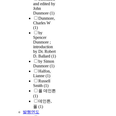
and edited by
John
Dunmore
(1)
Dunmore,
Charles W
(1)
by
Spencer
Dunmore ;
introduction
by Dr. Robert
D. Ballard
(1)
by Simon
Dunmore
(1)
Halfon,
Lianne
(1)
Russell
Smith
(1)
폴 데인튼
(1)
데인튼,
폴
(1)
발행연도