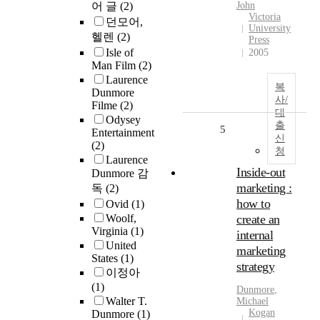
어 글
(2)
John
Victoria
던모어,
University
헬렌
(2)
Press
Isle of
2005
Man Film
(2)
Laurence
복
Dunmore
사/
Filme
(2)
대
Odysey
출
5
Entertainment
신
(2)
청
Laurence
Inside-out
Dunmore 감
marketing :
독
(2)
how to
Ovid
(1)
Woolf,
create an
Virginia
(1)
internal
United
marketing
States
(1)
strategy
이정아
(1)
Dunmore
,
Walter T.
Michael
Kogan
Dunmore
(1)