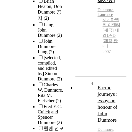
화자료]
Brian
Heaton, Don
Dunmore
,
Dunmore 공
Laurence
저
(2)
시네마밸
Lang,
리 이엔티
John
[제공] 대
Dunmore
(2)
경DVD
John
[제작,판
Dunmore
매]
Lang
(2)
2007
[selected,
compiled,
and edited
by] Simon
Dunmore
(2)
4
Charles
Pacific
W. Dunmore,
journeys :
Rita M.
essays in
Fleischer
(2)
Fred E.C.
honour of
Culick and
John
Spencer
Dunmore
Dunmore
(2)
헬렌 던모
Dunmore
,