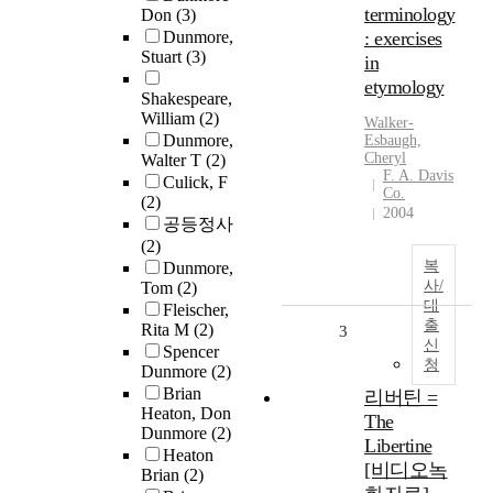
terminology
Don
(3)
Dunmore,
: exercises
Stuart
(3)
in
etymology
Shakespeare,
William
(2)
Walker-
Dunmore,
Esbaugh,
Cheryl
Walter T
(2)
F. A. Davis
Culick, F
Co.
(2)
2004
공등정사
(2)
복
Dunmore,
사/
Tom
(2)
대
Fleischer,
출
Rita M
(2)
3
신
Spencer
청
Dunmore
(2)
Brian
리버틴 =
Heaton, Don
The
Dunmore
(2)
Libertine
Heaton
[비디오녹
Brian
(2)